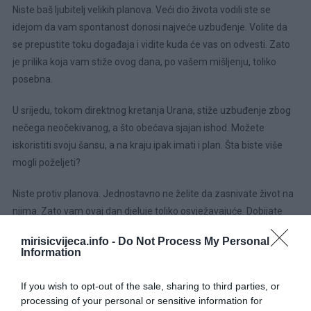
Niste baš ljubitelj velikih planova. Veći dio života vodili ste se
idejom da vam spontanost donosi najveće uzbuđenje. Volite da
se prepustite toku događaja i vidite kuda će vas on odvesti. Zato
je prilika koja vam stiže ovog dana, po vašem mišljenju, toliko
posebna.
U srijedu, tokom direktnog kretanja Urana, stiže uzbuđenje zbog
nečega neočekivanog, a što obećava sjajan ishod. Možete
iskoristiti svoju šansu, a na kraju ipak imati i plan. Šta biste više
mogli poželjeti?
Niste protiv planova. Jednostavno ne želite da zasnivate život na
njima. Zato vam ovaj dan djeluje toliko osvježavajuće. Dobijate
ono što želite, na svoj način. Karmički ste zaštićeni i sada se sve
mirisicvijeca.info -
Do Not Process My Personal
odvija u vašu korist, piše Your Tango.
Information
Jarac
If you wish to opt-out of the sale, sharing to third parties, or
processing of your personal or sensitive information for
Nemojte se iznenaditi ako vam se ovog dana ukaže prilika da na