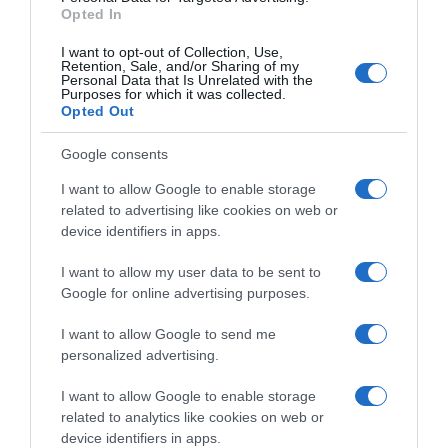
ide naruku.
Opted In
Volite dobar izazov, naročito kada djeluje kao onaj koji će vam
I want to opt-out of Collection, Use,
Retention, Sale, and/or Sharing of my
donijeti nešto zaista sjajno. Već neko vrijeme želite da se dogodi
Personal Data that Is Unrelated with the
Purposes for which it was collected.
nešto magično, a tokom direktnog kretanja Urana izgleda da se
Opted Out
to konačno pokreće.
Google consents
Nema potrebe da vas iko nagovara na bilo šta. Vidite priliku i
I want to allow Google to enable storage
odmah preduzimate akciju. Uran je vaša vladajuća planeta, a
related to advertising like cookies on web or
njegova transformativna energija tu je da vas podrži i učini da se
device identifiers in apps.
osjećate sigurnije u vezi sa svojim sljedećim korakom. Zato samo
naprijed.
I want to allow my user data to be sent to
Google for online advertising purposes.
I want to allow Google to send me
personalized advertising.
I want to allow Google to enable storage
related to analytics like cookies on web or
device identifiers in apps.