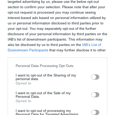
targeted advertising by us, please use the below opt-out
poslu radite nešto veoma kreativno. Izgleda da se otvara nova
section to confirm your selection. Please note that after your
pozicija, a vi ste sasvim slučajno savršeni za tu ulogu.
opt-out request is processed you may continue seeing
interest-based ads based on personal information utilized by
us or personal information disclosed to third parties prior to
Već neko vrijeme imate osjećaj da ste zaglavljeni tamo gdje jeste.
your opt-out. You may separately opt-out of the further
Dugo priželjkujete promjenu, ali niste tačno znali kako da je
disclosure of your personal information by third parties on the
sprovedete. To je u redu jer Uran, planeta iznenadnih promjena,
IAB’s list of downstream participants. This information may
vodi računa o detaljima i usmjerava vas u skladu s tim.
also be disclosed by us to third parties on the
IAB’s List of
Downstream Participants
that may further disclose it to other
U srijedu dobijate ponudu koja vas definitivno intrigira. Zapravo,
third parties.
mogla bi vam promijeniti život i, u najvećoj mjeri, donijeti priliku za
Please note that this website/app uses one or more Google
Personal Data Processing Opt Outs
nevjerovatno kreativan rad. Nemojte dozvoliti da vam ova prilika
services and may gather and store information including but
promakne.
not limited to your visit or usage behaviour. You may click to
I want to opt-out of the Sharing of my
personal data.
grant or deny consent to Google and its third-party tags to
Opted In
Vodolija
use your data for below specified purposes in below Google
consent section.
I want to opt-out of the Sale of my
Baš kada ste pomislili da sve ide dobro, pojavljuje se prilika da
Personal Data.
Opted In
stvari postanu još bolje. To je bilo neočekivano, a ipak ste spremni
za izazov. Trenutno ste karmički zaštićeni i izgleda da vam sve
I want to opt-out of processing my
Personal Data for Targeted Advertising.