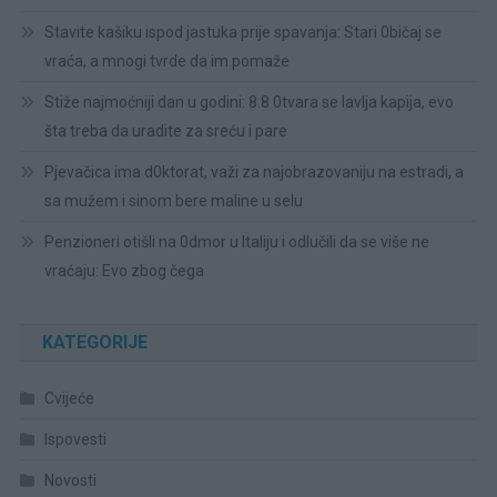
Stavite kašiku ispod jastuka prije spavanja: Stari 0bičaj se
vraća, a mnogi tvrde da im pomaže
Stiže najmoćniji dan u godini: 8.8 0tvara se lavlja kapija, evo
šta treba da uradite za sreću i pare
Pjevačica ima d0ktorat, važi za najobrazovaniju na estradi, a
sa mužem i sinom bere maline u selu
Penzioneri otišli na 0dmor u Italiju i odlučili da se više ne
vraćaju: Evo zbog čega
KATEGORIJE
Cvijeće
Ispovesti
Novosti