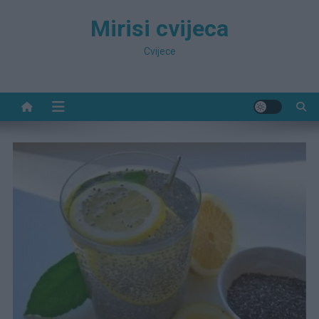
Preskočite
Mirisi cvijeca
na
sadržaj
Cvijece