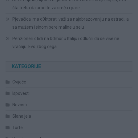
šta treba da uradite za sreću i pare
Pjevačica ima d0ktorat, važi za najobrazovaniju na estradi, a
sa mužem i sinom bere maline u selu
Penzioneri otišli na 0dmor u Italiju i odlučili da se više ne
vraćaju: Evo zbog čega
KATEGORIJE
Cvijeće
Ispovesti
Novosti
Slana jela
Torte