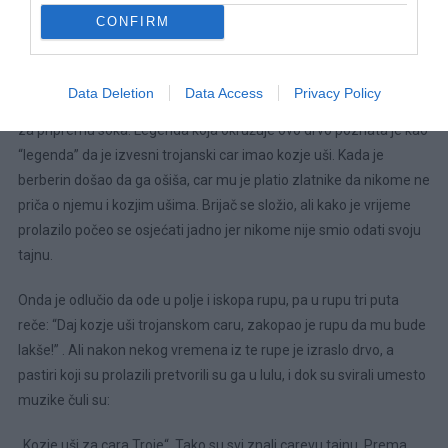
hladnom mestu 24 sata, ali ne u frižideru. Procijediti, dodati 800
CONFIRM
grama šećera i sok od 1 limuna i ostaviti da odstoji još 24 sata.
Povremeno miješajte da se šećer otopi. Procijedite kroz dupli sloj
Data Deletion
Data Access
Privacy Policy
gaze i sipajte u flašu. Ovaj sok se razblaži vodom i konzumira se
za pripremu soka. Legenda koja okružuje ovo drvo poznata je kao
“legenda” da je izvesni trojanski car imao kozje uši. Kada je
berberin došao da ga ošiša, car mu je platio zlatnike da nikome ne
priča o njemu i kozjim ušima. Brijač se složio, ali kako je vrijeme
prolazilo počeo se osjećati jadno jer nikome nije smio odati svoju
tajnu.
Onda je odlučio da ode u polje i iskopa rupu, pa u rupu tri puta
reče: “Daj kozje uši trojanskom caru, zakopao je rupu da mu bude
lakše!” . Ali nakon nekog vremena iz te rupe je izraslo drvo, a
pastiri koji su prolazili pretvorili su ga u lulu, i dok su svirali umesto
muzike čuli su:
„Kozje uši za cara Troje“. Tako su svi znali carevu tajnu. Prema