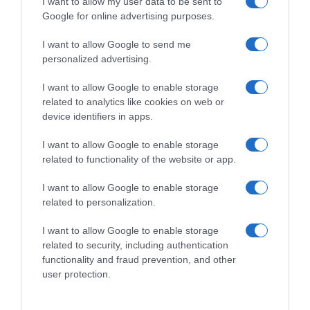
I want to allow my user data to be sent to
za liječenje alergija na polen. Također ima svojstva detoksikacije
Google for online advertising purposes.
jer potiče limfne žlijezde da ispiru toksine. Ova biljka može
pomoći u liječenju akni, čireva, konjuktivitisa i osipa.
I want to allow Google to send me
personalized advertising.
Osim što je laksativ, djeluje i kao diuretik i pomaže zdravlju
bubrega. Koristi se u situacijama kada je potrebno jače znojenje.
I want to allow Google to enable storage
related to analytics like cookies on web or
Odličan je za mršavljenje zbog svojih laksativnih, diuretičkih i
device identifiers in apps.
detoksikacijskih svojstava. Sok ZOVA – Recept: Cveće se bere po
sunčanom i suvom vremenu kada ZOVA cveta. Važno je pronaći
I want to allow Google to enable storage
drvo koje cvjeta daleko od ulice ili bilo kakvog zagađenja. Birajte
related to functionality of the website or app.
cvijeće jedno po jedno i stavljajte ga u vrećice kako biste održali
I want to allow Google to enable storage
njihovu čistoću i svježinu.
related to personalization.
POTREBNI SASTOJCI:
zove se 20 cvjetova; 1 litar vode; 800 g
I want to allow Google to enable storage
šećera, Sok od 1 limuna.
related to security, including authentication
functionality and fraud prevention, and other
KAKO SE PRIPREMA?
user protection.
20 svježih cvjetova kala potopite u 1 litar hladne vode. Ostavite na