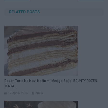
članaka
RELATED POSTS
Rozen Torta Na Novi Način – I Mnogo Bolja! B0UNTY R0ZEN
T0RTA…
17 Aprila, 2026
amila