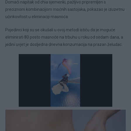
Domaći napitak od chia sjemenki, pažljivo pripremljen s
preciznom kombinacijom moćnih sastojaka, pokazao je izuzetnu
učinkovitost u eliminaciji masnoća.
Pojedinci koji su se okušali u ovoj metodi ističu da je moguće
eliminirati 80 posto masnoće na trbuhu u roku od sedam dana, a
jedini uvjet je dosljedna dnevna konzumacija na prazan želudac.