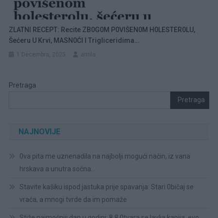
ZLATNI RECEPT: Recite ZB0G0M P0VIŠEN0M H0LESTER0LU,
Šećeru U Krvi, MASN0ĆI I Trigliceridima…
1 Decembra, 2025
amila
Pretraga
Pretraga
NAJNOVIJE
0va pita me uznenadila na najbolji mogući način, iz vana
hrskava a unutra sočna…
Stavite kašiku ispod jastuka prije spavanja: Stari 0bičaj se
vraća, a mnogi tvrde da im pomaže
Stiže najmoćniji dan u godini: 8.8 0tvara se lavlja kapija, evo