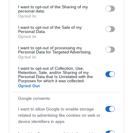
services and may gather and store information including but
not limited to your visit or usage behaviour. You may click to
I want to opt-out of the Sharing of my
Naši preci su vjerovali da je zvar jedna od najljekovitijih biljaka na
personal data.
grant or deny consent to Google and its third-party tags to
Opted In
svijetu, a kasnije su to potvrdili i naučnici, napominjući da sadrži
use your data for below specified purposes in below Google
velike količine flavonoida, karotena, vitamina A, B i C. Do sada je
consent section.
I want to opt-out of the Sale of my
Personal Data.
poznato da Zova liječi gripu, začepljenost sinusa, bronhitis, astmu
Opted In
i alergije. Osim toga, pokazalo se da sok od jabuke poboljšava
imunitet i pomaže u liječenju dijabetesa i zatvora. Pretpostavlja
I want to opt-out of processing my
Personal Data for Targeted Advertising.
se da su flavonoidi sadržani u zovi odgovorni za većinu njenih
Opted In
lekovitih svojstava. Flavonoidi su moćni antioksidansi koji štite
I want to opt-out of Collection, Use,
naše tijelo od oštećenja.
Retention, Sale, and/or Sharing of my
Personal Data that Is Unrelated with the
Purposes for which it was collected.
Zato se koristi za liječenje degenerativnih bolesti i prevenciju
Opted Out
raka. Odličan je pomoćnik protiv gripa i prehlade jer jača imunitet.
Uz to, zova ima antivirusna i antibakterijska svojstva, pa ako
Google consents
mislite da ste oboljeli od gripe, možete popiti čaj od osušenih
I want to allow Google to enable storage
cvjetova zova ili samo popiti domaći sok od zova. Ova biljka je
related to advertising like cookies on web or
korisna u liječenju astme i respiratornih upala jer poboljšava
device identifiers in apps.
disanje i pomaže u eliminaciji sluzi. U proljeće možete koristiti kala