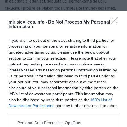
ih da odstoje jedan sat, dopuštajući sjemenkama da upiju
tekućinu i prošire se. Nakon toga umiješajte limunov sok i med,
dobro izmiješajući sve navedene komponente.
mirisicvijeca.info -
Do Not Process My Personal
Information
Ako je konzistencija pregusta za vaš ukus i želite glađu teksturu,
korištenje blendera omogućit će vam da pripremite napitak u
If you wish to opt-out of the sale, sharing to third parties, or
skladu s tim.
processing of your personal or sensitive information for
targeted advertising by us, please use the below opt-out
BONUS:
section to confirm your selection. Please note that after your
opt-out request is processed you may continue seeing
SOKOM OD ZOVE PROTIV OPAKIH BOLESTI: Pravi se lako, ne košta
interest-based ads based on personal information utilized by
ništa…
us or personal information disclosed to third parties prior to
your opt-out. You may separately opt-out of the further
Ove godine, kako je vrijeme malo toplije, a Zova ranije cvjeta,
disclosure of your personal information by third parties on the
IAB’s list of downstream participants. This information may
preporučujemo da iskoristite njena ljekovita svojstva i izuzetno
also be disclosed by us to third parties on the
IAB’s List of
prijatan miris kako biste napravili božanstveni sok koji je idealno
Downstream Participants
that may further disclose it to other
osvježavajuće piće i vrlo zdrav! Tradicija pravljenja soka od bazge
third parties.
potiče iz davnina, od naših predaka koji su otkrili nevjerovatnu
Please note that this website/app uses one or more Google
Personal Data Processing Opt Outs
ljekovitost sirupa od bazge.