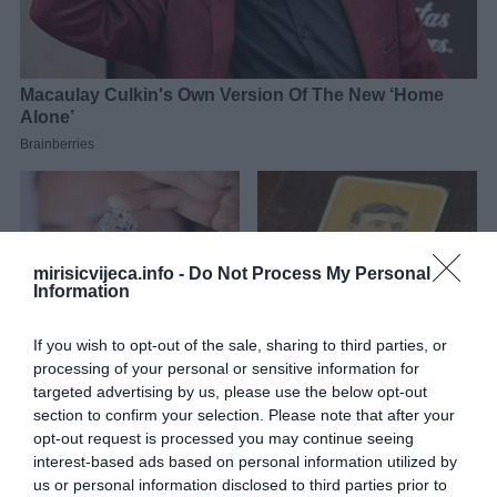
mirisicvijeca.info -
Do Not Process My Personal
Information
If you wish to opt-out of the sale, sharing to third parties, or
processing of your personal or sensitive information for
targeted advertising by us, please use the below opt-out
section to confirm your selection. Please note that after your
opt-out request is processed you may continue seeing
Škorpija Škorpije se često oslanjaju na intuiciju, a upravo bi im ona
interest-based ads based on personal information utilized by
mogla biti od velike koristi narednih dana. Finansijska pitanja koja
us or personal information disclosed to third parties prior to