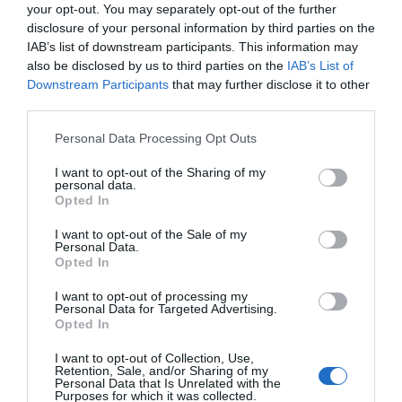
your opt-out. You may separately opt-out of the further
su dugo bila neriješena mogla bi konačno doći na red. Mogući su
disclosure of your personal information by third parties on the
razgovori vezani za dugovanja, imovinu ili druge novčane
IAB’s list of downstream participants. This information may
obaveze. Ipak, važno je da odluke ne donose brzopleto i da
also be disclosed by us to third parties on the
IAB’s List of
pažljivo provjere sve detalje. Savjet: Slušajte svoj unutrašnji
Downstream Participants
that may further disclose it to other
osjećaj, ali ga uvijek potvrdite činjenicama.
third parties.
Please note that this website/app uses one or more Google
Personal Data Processing Opt Outs
Jarac Jarčevi su poznati po disciplini i odgovornom odnosu
services and may gather and store information including but
prema novcu. Njihova sposobnost planiranja mogla bi im sada
not limited to your visit or usage behaviour. You may click to
I want to opt-out of the Sharing of my
donijeti konkretne koristi.
personal data.
grant or deny consent to Google and its third-party tags to
Opted In
use your data for below specified purposes in below Google
Pred njima se mogu pojaviti prilike za ulaganje, kupovinu ili
consent section.
I want to opt-out of the Sale of my
Personal Data.
pokretanje projekta o kojem već dugo razmišljaju. Strpljenje i
Opted In
dosljednost mogli bi se pokazati kao ključ uspjeha.
I want to opt-out of processing my
Personal Data for Targeted Advertising.
Savjet: Držite se dugoročnog plana i ne dozvolite da vas
Opted In
privremene prepreke obeshrabre. Nekoliko korisnih finansijskih
pravila za sve Bez obzira na horoskopski znak, određene navike
I want to opt-out of Collection, Use,
Retention, Sale, and/or Sharing of my
mogu pomoći svakome da bolje upravlja novcem:
Personal Data that Is Unrelated with the
Purposes for which it was collected.