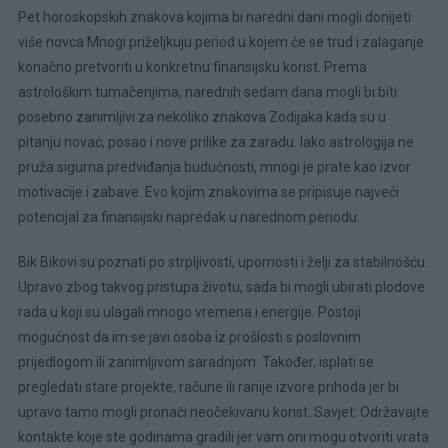
Pet horoskopskih znakova kojima bi naredni dani mogli donijeti
više novca Mnogi priželjkuju period u kojem će se trud i zalaganje
konačno pretvoriti u konkretnu finansijsku korist. Prema
astrološkim tumačenjima, narednih sedam dana mogli bi biti
posebno zanimljivi za nekoliko znakova Zodijaka kada su u
pitanju novac, posao i nove prilike za zaradu. Iako astrologija ne
pruža sigurna predviđanja budućnosti, mnogi je prate kao izvor
motivacije i zabave. Evo kojim znakovima se pripisuje najveći
potencijal za finansijski napredak u narednom periodu.
Bik Bikovi su poznati po strpljivosti, upornosti i želji za stabilnošću.
Upravo zbog takvog pristupa životu, sada bi mogli ubirati plodove
rada u koji su ulagali mnogo vremena i energije. Postoji
mogućnost da im se javi osoba iz prošlosti s poslovnim
prijedlogom ili zanimljivom saradnjom. Također, isplati se
pregledati stare projekte, račune ili ranije izvore prihoda jer bi
upravo tamo mogli pronaći neočekivanu korist. Savjet: Održavajte
kontakte koje ste godinama gradili jer vam oni mogu otvoriti vrata