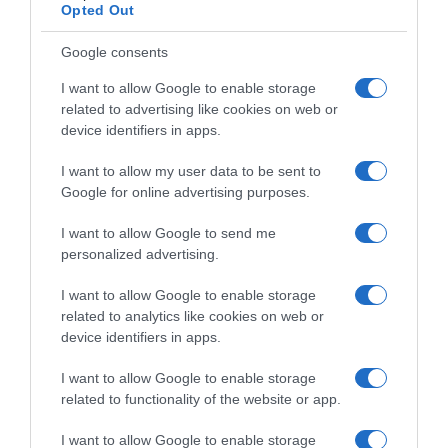
Opted Out
Dobro se informišite prije važnih odluka. Izbjegavajte kupovine
pod uticajem trenutnih emocija. Pratite svoje prihode i
Google consents
troškove. Dio zarade redovno odvajajte za štednju. Fokusirajte se
I want to allow Google to enable storage
na dugoročne ciljeve. Kada razmišljate o pozajmljivanju novca
related to advertising like cookies on web or
device identifiers in apps.
Ako niste u mogućnosti pomoći nekome finansijski, sasvim je u
redu da to otvoreno i iskreno kažete. Odgovorno upravljanje
I want to allow my user data to be sent to
vlastitim budžetom nije sebičnost, već znak zrelosti. Dobri
Google for online advertising purposes.
prijateljski odnosi temelje se na razumijevanju i poštovanju.
I want to allow Google to send me
personalized advertising.
Kako procijeniti da li je poslovna prilika vrijedna pažnje? Najbolje
odluke obično nastaju kombinacijom razuma i intuicije. Kada je
I want to allow Google to enable storage
ponuda jasna, transparentna i djeluje pouzdano, vrijedi je
related to analytics like cookies on web or
detaljnije analizirati. Ako postoje nejasnoće ili sumnje, uzmite
device identifiers in apps.
dovoljno vremena za dodatnu provjeru prije konačne odluke.
I want to allow Google to enable storage
related to functionality of the website or app.
Zaključak
Prema astrološkim tumačenjima, Bikovi, Vage, Lavovi,
Škorpije i Jarčevi mogli bi imati više prilika za finansijski napredak
I want to allow Google to enable storage