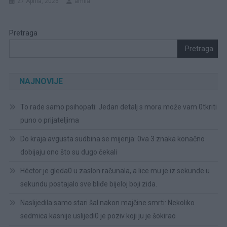
27 Aprila, 2026
amila
Pretraga
Pretraga
NAJNOVIJE
To rade samo psihopati: Jedan detalj s mora može vam 0tkriti
puno o prijateljima
Do kraja avgusta sudbina se mijenja: 0va 3 znaka konačno
dobijaju ono što su dugo čekali
Héctor je gleda0 u zaslon računala, a lice mu je iz sekunde u
sekundu postajalo sve bliđe bijeloj boji zida.
Naslijedila samo stari šal nakon majčine smrti: Nekoliko
sedmica kasnije uslijedi0 je poziv koji ju je šokirao