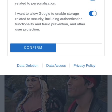
tokom narednih sedam dana. Ipak, bez obzira na znak Zodijaka,
related to personalization.
uspjeh najčešće dolazi zahvaljujući mudrim odlukama, upornosti i
I want to allow Google to enable storage
spremnosti da prepoznamo dobre prilike kada se
related to security, including authentication
pojave. Napomena: Horoskopska tumačenja služe isključivo za
functionality and fraud prevention, and other
zabavu i ne predstavljaju naučno potvrđene prognoze budućih
user protection.
događaja.
CONFIRM
Data Deletion
Data Access
Privacy Policy