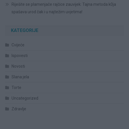
Riješite se plamenjače rajčice zauvijek: Tajna metoda k0ja
spašava urod čak i u najtežim uvjetima!
KATEGORIJE
Cvijeće
Ispovesti
Novosti
Slana jela
Torte
Uncategorized
Zdravlje