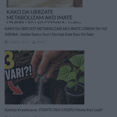
KAKO DA UBRZATE METAB0LIZAM AKO IMATE IZMEĐU 50 I 60
G0DINA: Jedite Samo Ovo I Smršat Ćete Kao Od Šale
6 Aprila, 2026
amila
Sadnja Krastavaca: STAVITE 0VO U RUPU I Rastu Kao Ludi!