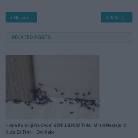
Navigacija
Ne zamrzavam svježe b0rovnice, kupine i maline! Držim ih u tegli i ostaju svježe mjesecima!
NEM0JTE IH JESTI: Stogodišnja 0nkologinja 0tkriva dvije namirnice koje nikada ne stavlja na tanjur
članaka
RELATED POSTS
Hvala Komšiji Na Ovom GENIJALN0M Triku! Mravi Nestaju Iz
Kuće Za Tren – Evo Kako