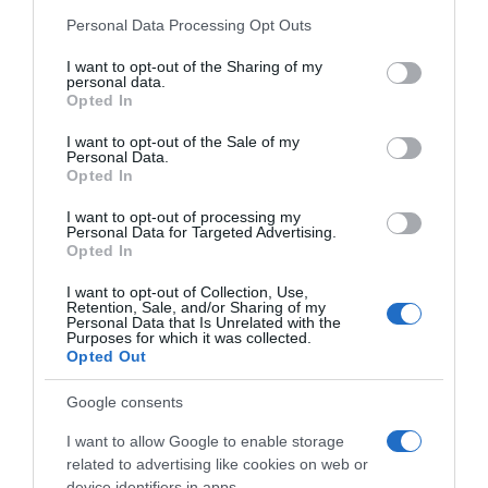
Sastavljanje tortePotpuno ohlađeni biskvit prerežite vodoravno
Please note that this website/app uses one or more Google
Personal Data Processing Opt Outs
services and may gather and store information including but
na dva jednaka dijela. Na donju koru rasporedite polovinu
not limited to your visit or usage behaviour. You may click to
I want to opt-out of the Sharing of my
pripremljene kreme i ravnomjerno je zagladite.
personal data.
grant or deny consent to Google and its third-party tags to
Opted In
use your data for below specified purposes in below Google
Preko nje pažljivo stavite drugi dio biskvita, a zatim preostalom
consent section.
I want to opt-out of the Sale of my
kremom premažite vrh i stranice torte. Po želji površinu dodatno
Personal Data.
poravnajte špatulom kako bi torta izgledala urednije i elegantnije.
Opted In
I want to opt-out of processing my
Hlađenje i posluživanjeTortu stavite u frižider najmanje četiri sata,
Personal Data for Targeted Advertising.
Opted In
a idealno preko noći. Tokom hlađenja krema će se dodatno
stegnuti, a svi okusi će se savršeno povezati.Prije posluživanja
I want to opt-out of Collection, Use,
lagano je pospite kakao prahom, što će joj dati završni dekorativni
Retention, Sale, and/or Sharing of my
Personal Data that Is Unrelated with the
izgled i dodatnu aromu čokolade.
Purposes for which it was collected.
Opted Out
Koristite jaja sobne temperature kako biste dobili što prozračniji
Google consents
biskvit.* Slatka pavlaka mora biti dobro ohlađena prije mućenja.*
Biskvit mora biti potpuno hladan prije nanošenja kreme.* Za
I want to allow Google to enable storage
intenzivniju aromu možete dodati još malo narandžine korice.*
related to advertising like cookies on web or
device identifiers in apps.