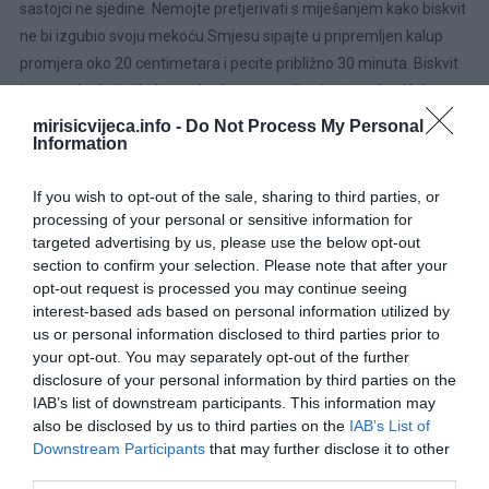
sastojci ne sjedine. Nemojte pretjerivati s miješanjem kako biskvit
ne bi izgubio svoju mekoću.Smjesu sipajte u pripremljen kalup
promjera oko 20 centimetara i pecite približno 30 minuta. Biskvit
je gotov kada čačkalica zabodena u sredinu izađe suha. Nakon
pečenja ostavite ga da se potpuno ohladi.
mirisicvijeca.info -
Do Not Process My Personal
Information
Priprema kremeDok se biskvit peče, pripremite fil. U šerpu sipajte
mlijeko, šećer, kukuruzni škrob, koricu i sok narandže. Sve dobro
If you wish to opt-out of the sale, sharing to third parties, or
processing of your personal or sensitive information for
promiješajte pa zagrijavajte na srednjoj temperaturi uz stalno
targeted advertising by us, please use the below opt-out
miješanje.
section to confirm your selection. Please note that after your
opt-out request is processed you may continue seeing
Kada se smjesa zgusne i poprimi teksturu pudinga, sklonite je sa
interest-based ads based on personal information utilized by
šporeta i ostavite da se potpuno ohladi. U međuvremenu umutite
us or personal information disclosed to third parties prior to
hladnu slatku pavlaku dok ne postane čvrsta i pahuljasta.
your opt-out. You may separately opt-out of the further
disclosure of your personal information by third parties on the
Ohlađenu kremu pažljivo sjedinite sa umućenom pavlakom
IAB’s list of downstream participants. This information may
also be disclosed by us to third parties on the
IAB’s List of
miješajući laganim pokretima dok ne dobijete glatku i svilenkastu
Downstream Participants
that may further disclose it to other
smjesu.
third parties.