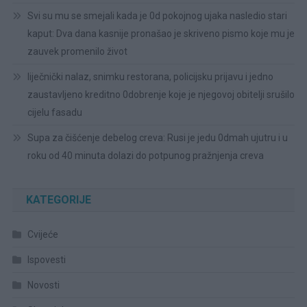
Svi su mu se smejali kada je 0d pokojnog ujaka nasledio stari
kaput: Dva dana kasnije pronašao je skriveno pismo koje mu je
zauvek promenilo život
liječnički nalaz, snimku restorana, policijsku prijavu i jedno
zaustavljeno kreditno 0dobrenje koje je njegovoj obitelji srušilo
cijelu fasadu
Supa za čišćenje debelog creva: Rusi je jedu 0dmah ujutru i u
roku od 40 minuta dolazi do potpunog pražnjenja creva
KATEGORIJE
Cvijeće
Ispovesti
Novosti