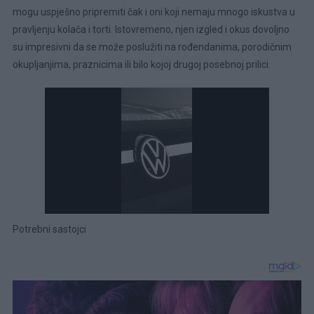
mogu uspješno pripremiti čak i oni koji nemaju mnogo iskustva u
pravljenju kolača i torti. Istovremeno, njen izgled i okus dovoljno
su impresivni da se može poslužiti na rođendanima, porodičnim
okupljanjima, praznicima ili bilo kojoj drugoj posebnoj prilici.
Potrebni sastojci