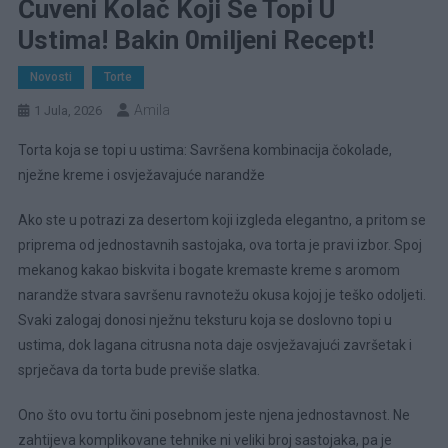
Čuveni Kolač Koji Se Topi U
Ustima! Bakin 0miljeni Recept!
Novosti
Torte
Amila
1 Jula, 2026
Torta koja se topi u ustima: Savršena kombinacija čokolade,
nježne kreme i osvježavajuće narandže
Ako ste u potrazi za desertom koji izgleda elegantno, a pritom se
priprema od jednostavnih sastojaka, ova torta je pravi izbor. Spoj
mekanog kakao biskvita i bogate kremaste kreme s aromom
narandže stvara savršenu ravnotežu okusa kojoj je teško odoljeti.
Svaki zalogaj donosi nježnu teksturu koja se doslovno topi u
ustima, dok lagana citrusna nota daje osvježavajući završetak i
sprječava da torta bude previše slatka.
Ono što ovu tortu čini posebnom jeste njena jednostavnost. Ne
zahtijeva komplikovane tehnike ni veliki broj sastojaka, pa je