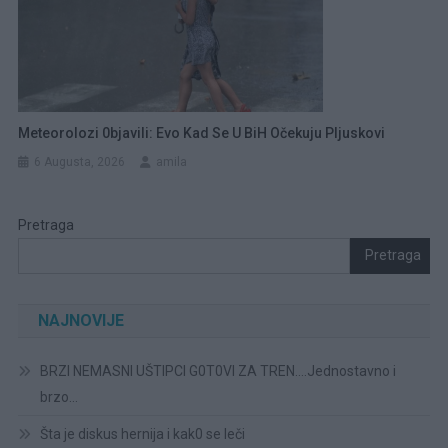
Meteorolozi 0bjavili: Evo Kad Se U BiH Očekuju Pljuskovi
6 Augusta, 2026
amila
Pretraga
Pretraga
NAJNOVIJE
BRZI NEMASNI UŠTIPCI G0T0VI ZA TREN….Jednostavno i
brzo…
Šta je diskus hernija i kak0 se leči