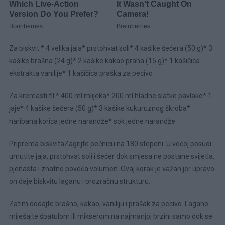
Za biskvit:* 4 velika jaja* prstohvat soli* 4 kašike šećera (50 g)* 3
kašike brašna (24 g)* 2 kašike kakao praha (15 g)* 1 kašičica
ekstrakta vanilije* 1 kašičica praška za pecivo
Za kremasti fil:* 400 ml mlijeka* 200 ml hladne slatke pavlake* 1
jaje* 4 kašike šećera (50 g)* 3 kašike kukuruznog škroba*
naribana korica jedne narandže* sok jedne narandže
Priprema biskvitaZagrijte pećnicu na 180 stepeni. U većoj posudi
umutite jaja, prstohvat soli i šećer dok smjesa ne postane svijetla,
pjenasta i znatno poveća volumen. Ovaj korak je važan jer upravo
on daje biskvitu laganu i prozračnu strukturu.
Zatim dodajte brašno, kakao, vaniliju i prašak za pecivo. Lagano
miješajte špatulom ili mikserom na najmanjoj brzini samo dok se