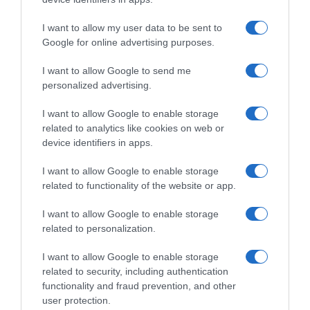
Tortu je najbolje pripremiti dan ranije kako bi okus bio još bogatiji.
I want to allow my user data to be sent to
ZaključakOva torta predstavlja savršen spoj laganog čokoladnog
Google for online advertising purposes.
biskvita i nježne kreme obogaćene svježinom narandže.
Jednostavna je za pripremu, a rezultat izgleda i ima okus kao
I want to allow Google to send me
desert iz vrhunske slastičarnice. Zahvaljujući kremastoj teksturi i
personalized advertising.
osvježavajućim citrusnim notama, osvaja već pri prvom zalogaju.
I want to allow Google to enable storage
Bilo da je pripremate za posebnu priliku ili želite počastiti porodicu
related to analytics like cookies on web or
nečim slatkim, ova torta sigurno će postati jedan od omiljenih
device identifiers in apps.
recepata u vašoj kuhinji.
I want to allow Google to enable storage
https://www.youtube.com/watch?v=VRQswVTKFro
related to functionality of the website or app.
I want to allow Google to enable storage
related to personalization.
I want to allow Google to enable storage
related to security, including authentication
functionality and fraud prevention, and other
user protection.