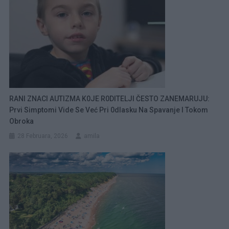
RANI ZNACI AUTIZMA K0JE R0DITELJI ČESTO ZANEMARUJU:
Prvi Simptomi Vide Se Već Pri 0dlasku Na Spavanje I Tokom
Obroka
28 Februara, 2026
amila