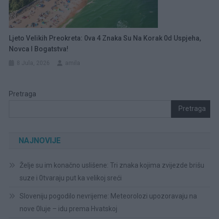
Ljeto Velikih Preokreta: 0va 4 Znaka Su Na Korak 0d Uspjeha,
Novca I Bogatstva!
8 Jula, 2026
amila
Pretraga
Pretraga
NAJNOVIJE
Želje su im konačno uslišene: Tri znaka kojima zvijezde brišu
suze i 0tvaraju put ka velikoj sreći
Sloveniju pogodilo nevrijeme: Meteorolozi upozoravaju na
nove 0luje – idu prema Hvatskoj