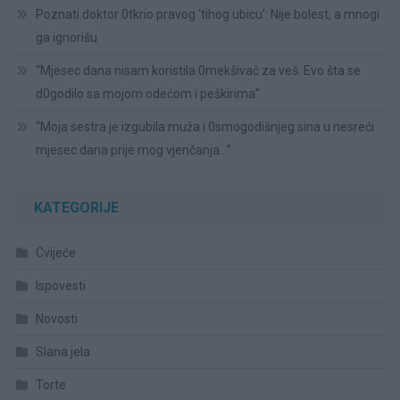
Poznati doktor 0tkrio pravog ‘tihog ubicu’: Nije bolest, a mnogi
ga ignorišu
“Mjesec dana nisam koristila 0mekšivač za veš. Evo šta se
d0godilo sa mojom odećom i peškirima”
“Moja sestra je izgubila muža i 0smogodišnjeg sina u nesreći
mjesec dana prije mog vjenčanja…”
KATEGORIJE
Cvijeće
Ispovesti
Novosti
Slana jela
Torte