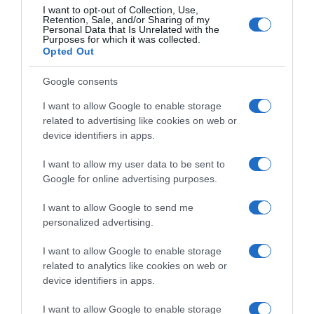
I want to opt-out of Collection, Use,
Koliko traje kuhanje?
Nakon ovakve pripreme vrijeme kuhanja
Retention, Sale, and/or Sharing of my
Personal Data that Is Unrelated with the
može biti kraće nego kod graha koji nije prethodno namočen.
Purposes for which it was collected.
Opted Out
Približno vrijeme je:
* u običnom loncu: oko 40 do 60 minuta
Google consents
(ovisno o vrsti i starosti graha), * u ekspres loncu: često između
15 i 25 minuta nakon postizanja pritiska. Vrijeme ipak može
I want to allow Google to enable storage
varirati, pa je najbolje povremeno provjeriti mekoću zrna.
related to advertising like cookies on web or
device identifiers in apps.
Važni savjeti za savršen grah
Kako biste dobili najbolji rezultat,
I want to allow my user data to be sent to
korisno je pridržavati se nekoliko jednostavnih pravila: * sol
Google for online advertising purposes.
dodajte tek pred kraj kuhanja, * paradajz, sirće ili druge kisele
sastojke dodajte kada je grah već gotovo mekan, * ako je voda u
I want to allow Google to send me
vašem području veoma tvrda, koristite filtriranu ili flaširanu
personalized advertising.
vodu, * stariji grah će uvijek zahtijevati nešto duže kuhanje.
I want to allow Google to enable storage
related to analytics like cookies on web or
Za koje vrste graha je metoda najkorisnija?
Ovaj način
device identifiers in apps.
pripreme može se koristiti za većinu sorti, uključujući: * bijeli
grah, * crveni grah, * pinto grah, * masleni grah, * šareni grah. Kod
I want to allow Google to enable storage