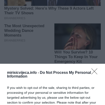
mirisicvijeca.info -
Do Not Process My Personal
Information
Kada voda proključa, kuhajte još dvije do tri minute.
Zatim
sklonite lonac s vatre, poklopite i ostavite grah da odstoji oko 15
If you wish to opt-out of the sale, sharing to third parties, or
minuta. Nakon toga prospite vodu i naspite svježu prije nastavka
processing of your personal or sensitive information for
kuhanja. Ovaj postupak predstavlja brzu alternativu klasičnom
targeted advertising by us, please use the below opt-out
namakanju preko noći.
section to confirm your selection. Please note that after your