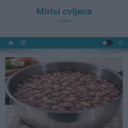
Preskočite
Mirisi cvijeca
na
sadržaj
Cvijece