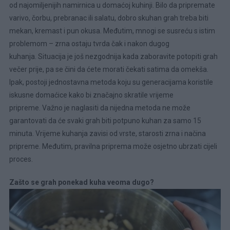
od najomiljenijih namirnica u domaćoj kuhinji. Bilo da pripremate
varivo, čorbu, prebranac ili salatu, dobro skuhan grah treba biti
mekan, kremast i pun okusa. Međutim, mnogi se susreću s istim
problemom – zrna ostaju tvrda čak i nakon dugog
kuhanja. Situacija je još nezgodnija kada zaboravite potopiti grah
večer prije, pa se čini da ćete morati čekati satima da omekša.
Ipak, postoji jednostavna metoda koju su generacijama koristile
iskusne domaćice kako bi značajno skratile vrijeme
pripreme. Važno je naglasiti da nijedna metoda ne može
garantovati da će svaki grah biti potpuno kuhan za samo 15
minuta. Vrijeme kuhanja zavisi od vrste, starosti zrna i načina
pripreme. Međutim, pravilna priprema može osjetno ubrzati cijeli
proces.
Zašto se grah ponekad kuha veoma dugo?