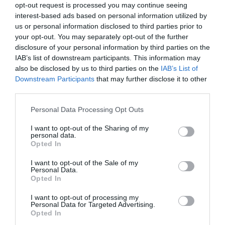
opt-out request is processed you may continue seeing
2. Prstohvat sode bikarbone
interest-based ads based on personal information utilized by
us or personal information disclosed to third parties prior to
your opt-out. You may separately opt-out of the further
disclosure of your personal information by third parties on the
IAB’s list of downstream participants. This information may
also be disclosed by us to third parties on the
IAB’s List of
Downstream Participants
that may further disclose it to other
third parties.
Please note that this website/app uses one or more Google
Personal Data Processing Opt Outs
services and may gather and store information including but
not limited to your visit or usage behaviour. You may click to
I want to opt-out of the Sharing of my
personal data.
grant or deny consent to Google and its third-party tags to
Opted In
use your data for below specified purposes in below Google
consent section.
I want to opt-out of the Sale of my
U svježu vodu mnogi dodaju vrlo malu količinu sode bikarbone –
Personal Data.
tek prstohvat. Blago alkalna sredina može pomoći omekšavanju
Opted In
staničnih zidova graha, zbog čega se zrna često skuhaju
I want to opt-out of processing my
brže. Važno je koristiti zaista malu količinu jer previše sode može
Personal Data for Targeted Advertising.
Opted In
promijeniti okus i teksturu jela.