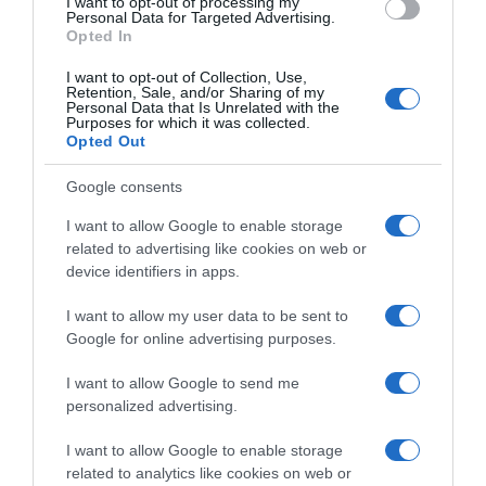
I want to opt-out of processing my
Personal Data for Targeted Advertising.
mjestu. Nakon nekoliko dana paradajz će biti spreman za
Opted In
upotrebu.
I want to opt-out of Collection, Use,
Retention, Sale, and/or Sharing of my
U periodima kada noći postanu hladnije, posebno početkom
Personal Data that Is Unrelated with the
proljeća ili krajem ljeta, biljka prirodno usporava rast i sazrijevanje.
Purposes for which it was collected.
Opted Out
Tada neki baštovani preporučuju skraćivanje vrha stabljike kako bi
biljka svu energiju usmjerila na postojeće plodove.
Google consents
Takođe, u toj fazi zalivanje treba svesti na minimum. Previše
I want to allow Google to enable storage
related to advertising like cookies on web or
vode može umanjiti okus paradajza i povećati rizik od pucanja
device identifiers in apps.
njegove kožice.
I want to allow my user data to be sent to
preuzeto
Google for online advertising purposes.
I want to allow Google to send me
personalized advertising.
I want to allow Google to enable storage
related to analytics like cookies on web or