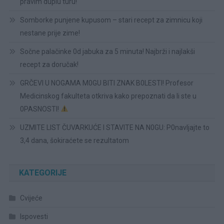
pravim duplu turu!
Somborke punjene kupusom – stari recept za zimnicu koji
nestane prije zime!
Sočne palačinke 0d jabuka za 5 minuta! Najbrži i najlakši
recept za doručak!
GRČEVI U NOGAMA M0GU BITI ZNAK B0LESTI! Profesor
Medicinskog fakulteta otkriva kako prepoznati da li ste u
0PASNOSTI!
UZMITE LIST ČUVARKUĆE I STAVITE NA N0GU: P0navljajte to
3,4 dana, šokiraćete se rezultatom
KATEGORIJE
Cvijeće
Ispovesti