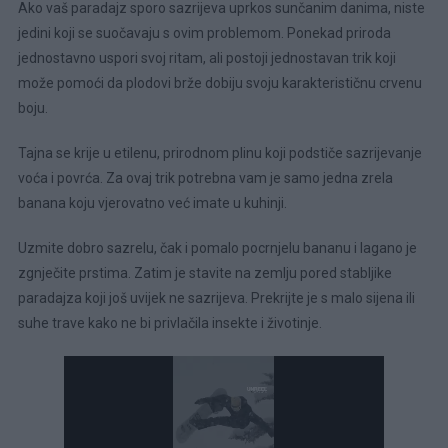
Ako vaš paradajz sporo sazrijeva uprkos sunčanim danima, niste
jedini koji se suočavaju s ovim problemom. Ponekad priroda
jednostavno uspori svoj ritam, ali postoji jednostavan trik koji
može pomoći da plodovi brže dobiju svoju karakterističnu crvenu
boju.
Tajna se krije u etilenu, prirodnom plinu koji podstiče sazrijevanje
voća i povrća. Za ovaj trik potrebna vam je samo jedna zrela
banana koju vjerovatno već imate u kuhinji.
Uzmite dobro sazrelu, čak i pomalo pocrnjelu bananu i lagano je
zgnječite prstima. Zatim je stavite na zemlju pored stabljike
paradajza koji još uvijek ne sazrijeva. Prekrijte je s malo sijena ili
suhe trave kako ne bi privlačila insekte i životinje.