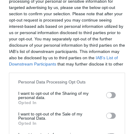
processing of your personal or sensitive information for
crvenu boju paradajza. Bez njega plodovi ostaju zeleni i tvrdi.
targeted advertising by us, please use the below opt-out
section to confirm your selection. Please note that after your
Banana oslobađa etilen, koji biljci šalje signal da je vrijeme za
opt-out request is processed you may continue seeing
završnu fazu sazrijevanja.
interest-based ads based on personal information utilized by
us or personal information disclosed to third parties prior to
Dodatni savjet je da uklonite donje požutjele listove sa stabljike
your opt-out. You may separately opt-out of the further
kako bi sunčeva svjetlost direktno dopirala do plodova. Više
disclosure of your personal information by third parties on the
IAB’s list of downstream participants. This information may
svjetlosti može pomoći paradajzu da razvije bolji okus i prirodnu
also be disclosed by us to third parties on the
IAB’s List of
slatkoću.
Downstream Participants
that may further disclose it to other
third parties.
Ako želite ubrzati sazrijevanje direktno na biljci, možete iskoristiti
i papirnu kesu. Oko grozda koji sporo mijenja boju stavite papirnu
Please note that this website/app uses one or more Google
Personal Data Processing Opt Outs
services and may gather and store information including but
kesu, a unutra ubacite komadić jabuke. Lagano je pričvrstite i
not limited to your visit or usage behaviour. You may click to
I want to opt-out of the Sharing of my
ostavite dva dana kako bi se etilen zadržavao oko plodova.
personal data.
grant or deny consent to Google and its third-party tags to
Opted In
use your data for below specified purposes in below Google
Zeleni paradajz može sazreti i nakon berbe. Važno je samo da ga
consent section.
I want to opt-out of the Sale of my
ne držite na direktnom suncu, jer će omekšati prije nego što sazri.
Personal Data.
Opted In
Umjesto toga, stavite plodove u kartonsku kutiju zajedno sa
zrelom jabukom, zatvorite je i ostavite na toplom i tamnom