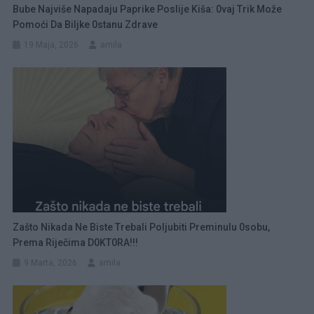
Bube Najviše Napadaju Paprike Poslije Kiša: 0vaj Trik Može
Pomoći Da Biljke 0stanu Zdrave
19 Maja, 2026
amila
Zašto Nikada Ne Biste Trebali Poljubiti Preminulu 0sobu,
Prema Riječima D0KT0RA!!!
9 Marta, 2026
amila