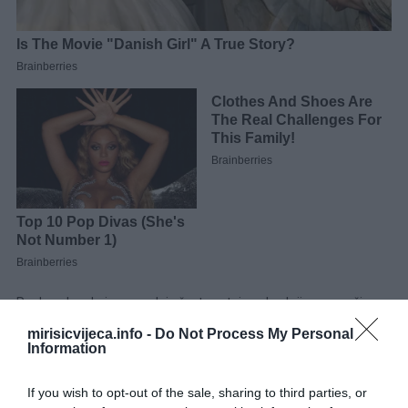
Razlog zbog kojeg paradajz često ostaje zelen krije se u načinu
na koji biljka raspoređuje energiju. Ponekad više hranljivih
mirisicvijeca.info -
Do Not Process My Personal
Information
materija odlazi na rast listova nego na sazrijevanje plodova.
Takođe, kada temperature pređu 30 stepeni Celzijusa, biljka
If you wish to opt-out of the sale, sharing to third parties, or
može usporiti proizvodnju likopena – pigmenta zaslužnog za