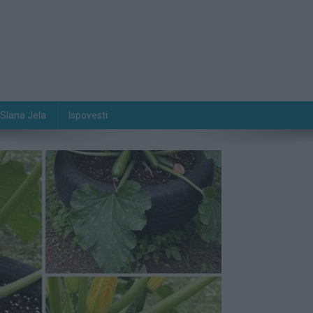
Slana Jela
Ispovesti