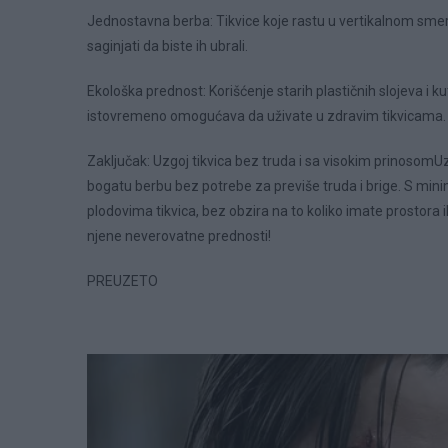
Jednostavna berba: Tikvice koje rastu u vertikalnom smeru i
saginjati da biste ih ubrali.
Ekološka prednost: Korišćenje starih plastičnih slojeva i k
istovremeno omogućava da uživate u zdravim tikvicama.
Zaključak: Uzgoj tikvica bez truda i sa visokim prinosomUz
bogatu berbu bez potrebe za previše truda i brige. S mini
plodovima tikvica, bez obzira na to koliko imate prostora i
njene neverovatne prednosti!
PREUZETO