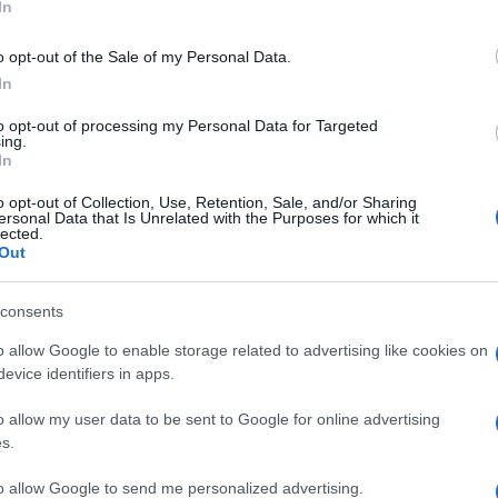
In
o opt-out of the Sale of my Personal Data.
In
to opt-out of processing my Personal Data for Targeted
ing.
trebu za stalnim zalivanjem i okopavanjem, jer plastične kutije
In
o opt-out of Collection, Use, Retention, Sale, and/or Sharing
ersonal Data that Is Unrelated with the Purposes for which it
lected.
tikalno, možete uštedeti prostor u vrtu i stvoriti idealne uslove za brzi
Out
one.
consents
 odgovarajućih plastičnih slojevaZa ovu metodu možete koristiti bilo koji
Plastične kutije koje su dovoljno velike da prime korenov sistem tikvica, kao
o allow Google to enable storage related to advertising like cookies on
 kutija ili sloj imaju nekoliko rupa na dnu za dobru drenažu.
evice identifiers in apps.
tije ili slojeve treba postaviti na mesto koje prima puno sunčeve
o allow my user data to be sent to Google for online advertising
s.
nčeve svetlosti dnevno kako bi optimalno rasle. Ako nemate puno prostora
ćava da iskoristite vertikalni prostor.
to allow Google to send me personalized advertising.