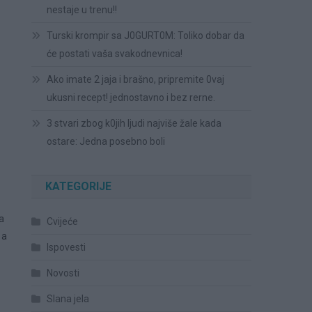
nestaje u trenu!!
Turski krompir sa J0GURT0M: Toliko dobar da
će postati vaša svakodnevnica!
Ako imate 2 jaja i brašno, pripremite 0vaj
ukusni recept! jednostavno i bez rerne.
3 stvari zbog k0jih ljudi najviše žale kada
ostare: Jedna posebno boli
KATEGORIJE
a
Cvijeće
 a
Ispovesti
Novosti
Slana jela