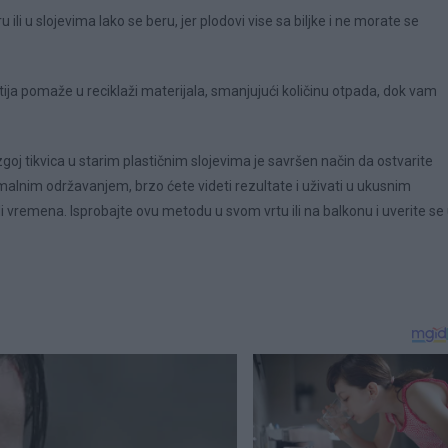
li u slojevima lako se beru, jer plodovi vise sa biljke i ne morate se
utija pomaže u reciklaži materijala, smanjujući količinu otpada, dok vam
goj tikvica u starim plastičnim slojevima je savršen način da ostvarite
malnim održavanjem, brzo ćete videti rezultate i uživati u ukusnim
li vremena. Isprobajte ovu metodu u svom vrtu ili na balkonu i uverite se