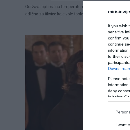
Održava optimalnu temperaturu i vlagu: Plastične kutije p
mirisicvij
odlično za tikvice koje vole tople i vlažne uslove.
If you wish 
sensitive in
confirm you
continue se
information 
further disc
participants
Downstream 
Please note
information 
deny consent
in below Go
Persona
I want t