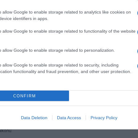
 slojeve. Razmaknite biljke tako da između svake ostavite dovoljno
o allow Google to enable storage related to analytics like cookies on
rasti, pa im je potrebno dovoljno mesta za širenje.
evice identifiers in apps.
to treba da uradite jeste da ih povremeno zalivate. Plastične kutije
o allow Google to enable storage related to functionality of the website
. Ako primetite da je tlo previše suvo, dodajte malo vode. Takođe,
 koji će dodatno hraniti biljke.
o allow Google to enable storage related to personalization.
dovi rasti brzo, a berba će biti jednostavna, jer tikvice neće biti na
o allow Google to enable storage related to security, including
e, pa će berba biti brza i efikasna.
cation functionality and fraud prevention, and other user protection.
oje rastu u stabilnim uslovima, kao što su plastične kutije, imaju
oje rastu na otvorenom zemljištu.
CONFIRM
 zadržavaju vlagu i temperature stabilnim, biljke ne zahtevaju puno brig
meno zalivati.
Data Deletion
Data Access
Privacy Policy
ertikalnog prostora, čime štedite prostor u vrtu. Ovo je odlična opcija z
balkonu.