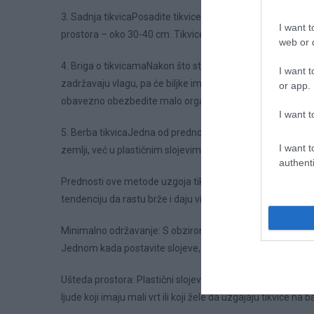
3. Sadnja tikvicaPosadite tikvice u pripremljene plastične
I want t
prostora – oko 30-40 cm. Tikvice su biljke koje mogu brzo 
web or d
4. Briga o tikvicamaNakon što ste posadili tikvice, jedino š
I want t
zadržavaju vlagu, pa će biljke imati stabilnu količinu vode
or app.
obavezno obezbedite malo organskog džubriva ili komposta
I want t
5. Berba tikvicaJedna od prednosti ove metode je što će plo
I want t
zemlji, već u plastičnim slojevima. Prvo će biti male i vesel
authenti
Prednosti ove metode uzgoja tikvicaVisok prinos: Tikvice k
tendenciju da rastu brže i daju više plodova nego biljke k
Minimalno održavanje: S obzirom na to da plastični slojevi
Jednom kada postavite slojeve, tikvice samo treba povre
Ušteda prostora: Plastični slojevi omogućavaju korišćenje v
ljude koji imaju mali vrt ili koji žele da uzgajaju tikvice na 