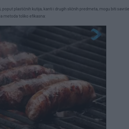
vi, poput plastičnih kutija, kanti i drugih sličnih predmeta, mogu biti savrš
va metoda toliko efikasna: