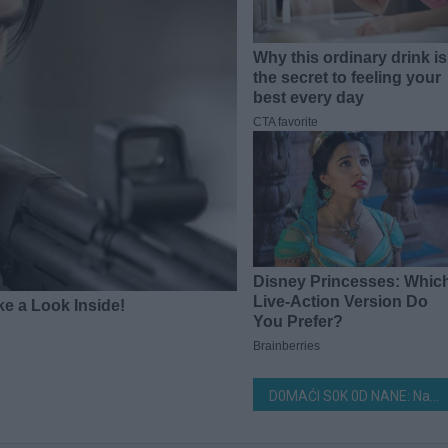
D0MAĆI S0K 0D NANE: Najbolje osvježenje za vrele ljetne dane, a što je najbolje do svega ne mora da se kuha