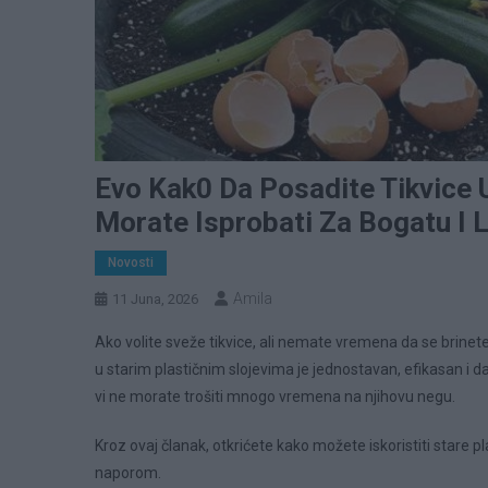
Evo Kak0 Da Posadite Tikvice
Morate Isprobati Za Bogatu I 
Novosti
Amila
11 Juna, 2026
Ako volite sveže tikvice, ali nemate vremena da se brinet
u starim plastičnim slojevima je jednostavan, efikasan i da
vi ne morate trošiti mnogo vremena na njihovu negu.
Kroz ovaj članak, otkrićete kako možete iskoristiti stare p
naporom.