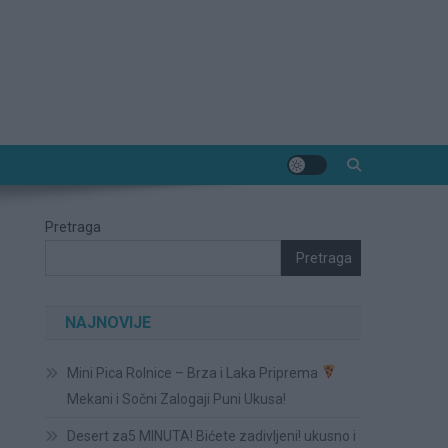
Pretraga
Pretraga
NAJNOVIJE
Mini Pica Rolnice – Brza i Laka Priprema
Mekani i Sočni Zalogaji Puni Ukusa!
Desert za5 MINUTA! Bićete zadivljeni! ukusno i