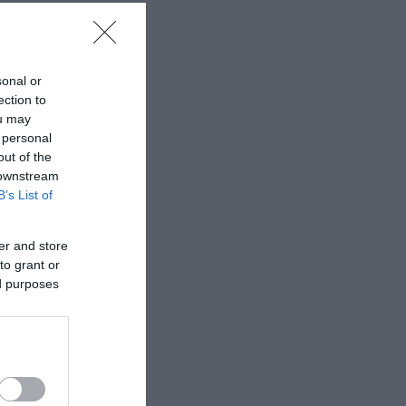
sonal or
ection to
ou may
 personal
out of the
 downstream
B’s List of
er and store
to grant or
ed purposes