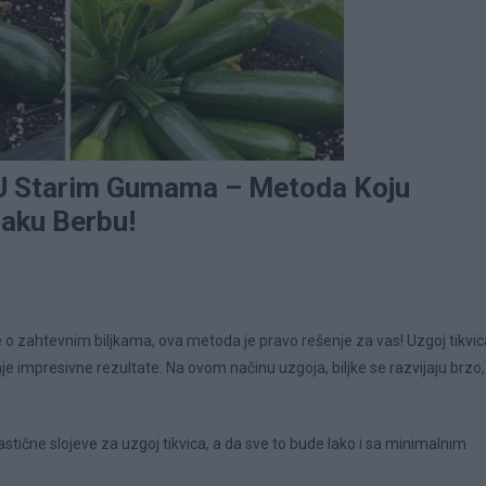
 U Starim Gumama – Metoda Koju
Laku Berbu!
e o zahtevnim biljkama, ova metoda je pravo rešenje za vas! Uzgoj tikvic
je impresivne rezultate. Na ovom načinu uzgoja, biljke se razvijaju brzo,
lastične slojeve za uzgoj tikvica, a da sve to bude lako i sa minimalnim