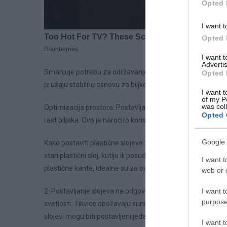
Opted 
I want t
Opted 
I want 
Advertis
Smanjuje potrebu za održavanjem: Ova metoda smanjuje po
Opted 
pružaju stabilnu osnovu za biljke i bolje zadržavaju vlagu.
I want t
of my P
was col
Optimizacija prostora: Postavljanjem plastičnih slojeva ver
Opted 
rast biljaka. Ovo je naročito korisno za male vrtove ili balk
Google 
Kako postaviti plastične slojeve za uzgoj tikvica?1. Odabir
stari plastični sloj, kutiju ili posudu koju imate kod kuće. 
I want t
plastične kante, idealne su za ovaj posao. Bitno je samo da
web or d
2. Postavljanje slojeva na odgovarajuće mestoPlastične ku
I want t
purpose
svetlosti. Tikvice obožavaju sunce i treba im 6-8 sati su
slojevi mogu biti postavljeni jedan na drugi, što vam omogu
I want 