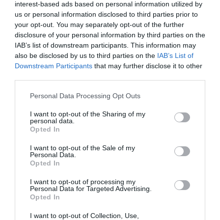
interest-based ads based on personal information utilized by
formi.
us or personal information disclosed to third parties prior to
your opt-out. You may separately opt-out of the further
Faktori koji utječu na idealnu težinu
disclosure of your personal information by third parties on the
IAB’s list of downstream participants. This information may
Metabolizam Metabolizam određuje koliko brzo tijelo
also be disclosed by us to third parties on the
IAB’s List of
sagorijeva kalorije. Brži metabolizam znači da osoba može
Downstream Participants
that may further disclose it to other
third parties.
održavati manji postotak masnog tkiva uz istu količinu
unesenih kalorija. S godinama se metabolizam usporava, što
Please note that this website/app uses one or more Google
Personal Data Processing Opt Outs
može dovesti do nakupljanja viška kilograma.
services and may gather and store information including but
Mišićna masa Mišići su gušći od masti, što znači da osoba s
not limited to your visit or usage behaviour. You may click to
I want to opt-out of the Sharing of my
personal data.
grant or deny consent to Google and its third-party tags to
većim postotkom mišićne mase može imati veću tjelesnu
Opted In
use your data for below specified purposes in below Google
težinu, ali manje masnog tkiva. Redovita tjelovježba, osobito
consent section.
I want to opt-out of the Sale of my
treninzi snage, pomažu u očuvanju mišićne mase i ubrzavanju
Personal Data.
metabolizma.
Opted In
Prehrana Zdrava prehrana igra ključnu ulogu u održavanju
I want to opt-out of processing my
idealne težine. Uravnotežena prehrana koja uključuje proteine,
Personal Data for Targeted Advertising.
Opted In
zdrave masti, vlakna i kompleksne ugljikohidrate pomaže u
održavanju tjelesne težine i smanjenju rizika od prekomjerne
I want to opt-out of Collection, Use,