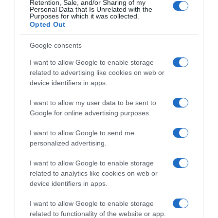
Retention, Sale, and/or Sharing of my
težine.
Personal Data that Is Unrelated with the
Purposes for which it was collected.
Način života Sedentarni način života često dovodi do
Opted Out
povećanja tjelesne težine. Redovita tjelesna aktivnost, šetnje,
vježbanje i održavanje aktivnog stila života pomažu u
Google consents
održavanju zdrave težine.
I want to allow Google to enable storage
Kako održavati zdravu težinu?
related to advertising like cookies on web or
device identifiers in apps.
Pravilna prehrana Konzumiranje raznovrsne prehrane bogate
I want to allow my user data to be sent to
povrćem, voćem, proteinima i zdravim mastima ključno je za
Google for online advertising purposes.
održavanje težine unutar preporučenih granica.
Redovita tjelovježba Kombinacija kardio vježbi (trčanje,
I want to allow Google to send me
biciklizam, plivanje) i treninga snage pomaže u očuvanju
personalized advertising.
mišićne mase i sagorijevanju kalorija.
I want to allow Google to enable storage
Održavanje hidratacije Pijenje dovoljno vode podržava
related to analytics like cookies on web or
metabolizam i pomaže u kontroli apetita.
device identifiers in apps.
Kvalitetan san Nedostatak sna može dovesti do hormonske
I want to allow Google to enable storage
neravnoteže, povećanog apetita i debljanja. Stručnjaci
related to functionality of the website or app.
preporučuju 7-9 sati sna dnevno.