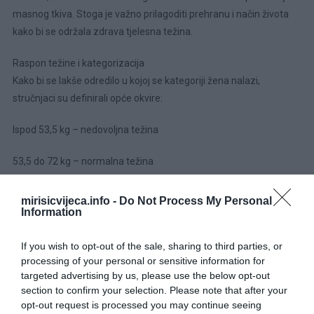
masnog tkiva. Stoga je važno prilagoditi prehranu i način života
kako bi se održala zdrava tjelesna težina.
Raspon težine i kategorizacija
Kako bi se lakše odredilo u kojoj se kategoriji žena nalazi,
stručnjaci su definirali opće okvire:
Ispod 53,5 kg – nedovoljna težina
53,5 do 72 kg – normalna težina
72 do 86,5 kg – povećana težina
mirisicvijeca.info -
Do Not Process My Personal
Information
Preko 86,5 kg – prekomjerna težina
If you wish to opt-out of the sale, sharing to third parties, or
Važno je napomenuti da sama težina nije jedini pokazatelj
processing of your personal or sensitive information for
zdravlja. Omjer mišićne mase i masnog tkiva igra ključnu ulogu u
targeted advertising by us, please use the below opt-out
section to confirm your selection. Please note that after your
fizičkoj kondiciji i općem zdravlju. Osobe s većim postotkom
opt-out request is processed you may continue seeing
mišićne mase mogu imati veću težinu, ali i dalje biti u izvrsnoj