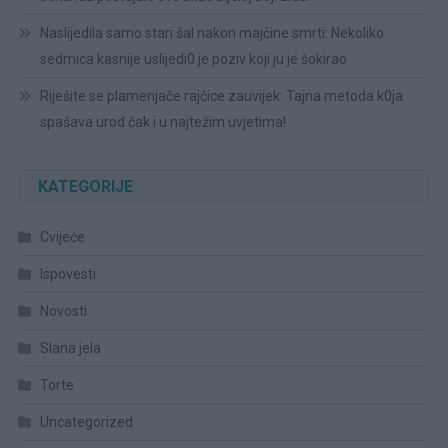
Naslijedila samo stari šal nakon majčine smrti: Nekoliko
sedmica kasnije uslijedi0 je poziv koji ju je šokirao
Riješite se plamenjače rajčice zauvijek: Tajna metoda k0ja
spašava urod čak i u najtežim uvjetima!
KATEGORIJE
Cvijeće
Ispovesti
Novosti
Slana jela
Torte
Uncategorized