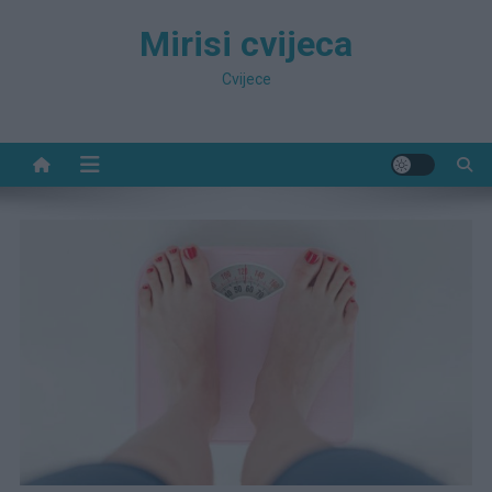
Preskočite
Mirisi cvijeca
na
sadržaj
Cvijece