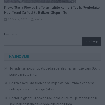
Preko Starih Pločica Na Terasi Izlijte Kameni Tepih: Pogledajte
Novi Trend Za Pod Za Balkon I Stepenište
18 Marta, 2026
amila
Pretraga
Pretraga
NAJNOVIJE
To rade samo psihopati: Jedan detalj s mora može vam 0tkriti
puno o prijateljima
Do kraja avgusta sudbina se mijenja: 0va 3 znaka konačno
dobijaju ono što su dugo čekali
Héctor je gleda0 u zaslon računala, a lice mu je iz sekunde u
sekundu postajalo sve bliđe bijeloj boji zida.