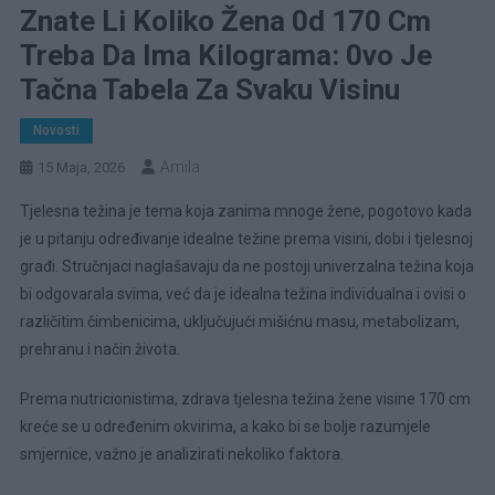
Znate Li Koliko Žena 0d 170 Cm
Treba Da Ima Kilograma: 0vo Je
Tačna Tabela Za Svaku Visinu
Novosti
Amila
15 Maja, 2026
Tjelesna težina je tema koja zanima mnoge žene, pogotovo kada
je u pitanju određivanje idealne težine prema visini, dobi i tjelesnoj
građi. Stručnjaci naglašavaju da ne postoji univerzalna težina koja
bi odgovarala svima, već da je idealna težina individualna i ovisi o
različitim čimbenicima, uključujući mišićnu masu, metabolizam,
prehranu i način života.
Prema nutricionistima, zdrava tjelesna težina žene visine 170 cm
kreće se u određenim okvirima, a kako bi se bolje razumjele
smjernice, važno je analizirati nekoliko faktora.