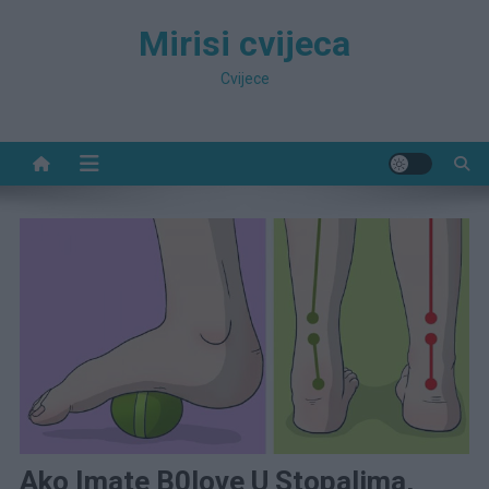
Preskočite
Mirisi cvijeca
na
sadržaj
Cvijece
Ako Imate B0love U Stopalima,