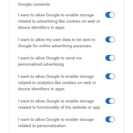
Google consents
uzmite tenisku lopticu ili neku slične veličinesjednite na
I want to allow Google to enable storage
stolicustavite stopalo na lopticu i pritisnite jepomijerajte stopalo
related to advertising like cookies on web or
polako prema naprijed i unazaduživajte u masaži
device identifiers in apps.
I want to allow my user data to be sent to
Google for online advertising purposes.
I want to allow Google to send me
personalized advertising.
I want to allow Google to enable storage
related to analytics like cookies on web or
device identifiers in apps.
I want to allow Google to enable storage
related to functionality of the website or app.
I want to allow Google to enable storage
related to personalization.