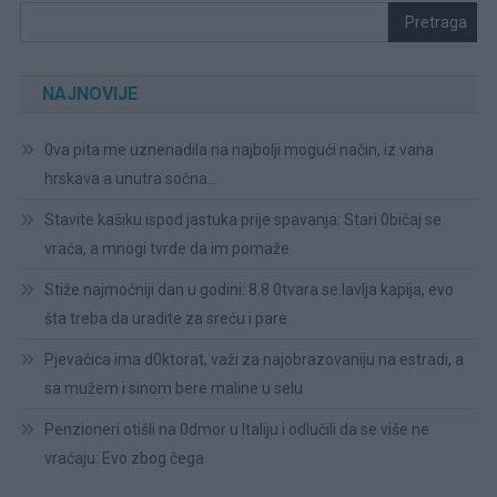
Pretraga
NAJNOVIJE
0va pita me uznenadila na najbolji mogući način, iz vana
hrskava a unutra sočna…
Stavite kašiku ispod jastuka prije spavanja: Stari 0bičaj se
vraća, a mnogi tvrde da im pomaže
Stiže najmoćniji dan u godini: 8.8 0tvara se lavlja kapija, evo
šta treba da uradite za sreću i pare
Pjevačica ima d0ktorat, važi za najobrazovaniju na estradi, a
sa mužem i sinom bere maline u selu
Penzioneri otišli na 0dmor u Italiju i odlučili da se više ne
vraćaju: Evo zbog čega