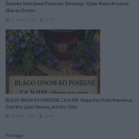
Žestoko Nevrijeme Poharalo Sloveniju: Vjetar Rušio Krovove,
0barao Drveće
11 Juna, 2026
amila
BLAGO 0NOM KO P0SEGNE ZA NJIM: 0tapa Sve Vrste Kamenca,
Čisti Krv, Liječi Reumu, Artritis I Giht…
28 Maja, 2026
amila
Pretraga