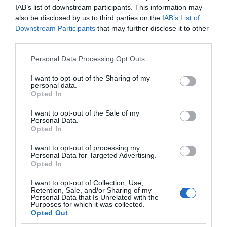
IAB’s list of downstream participants. This information may
also be disclosed by us to third parties on the
IAB’s List of
podignite jednu petu s podapolako podižite petu na drugoj nozi
Downstream Participants
that may further disclose it to other
tako da stojite na prstimapolako vratite pete na tloponavljate ovu
third parties.
vježbu 10-15 puta na svakoj nozi
Please note that this website/app uses one or more Google
Personal Data Processing Opt Outs
services and may gather and store information including but
Trening otpornosti
not limited to your visit or usage behaviour. You may click to
I want to opt-out of the Sharing of my
personal data.
grant or deny consent to Google and its third-party tags to
obmotajte gumicu oko komada nekog stabilnog namještajadrugi
Opted In
use your data for below specified purposes in below Google
kraj gumice obmotajte oko nogestopalo pomijerajte u različitim
consent section.
I want to opt-out of the Sale of my
smjerovima – 10 puta prema unutra i 10 puta prema
Personal Data.
Opted In
vani.ponavljajte 10-15 minuta na svakoj nozi
I want to opt-out of processing my
Pomijeranje nožnih prstiju
Personal Data for Targeted Advertising.
Opted In
savijte nožne prste na nekoliko sekundi i onda ih protegnite.
I want to opt-out of Collection, Use,
Ponovite ovo 30 puta.na pod stavite mali peškir i raširite
Retention, Sale, and/or Sharing of my
Personal Data that Is Unrelated with the
ihpokušajte podići peškir i prebaciti ga u korpu
Purposes for which it was collected.
Opted Out
Koristite loptice