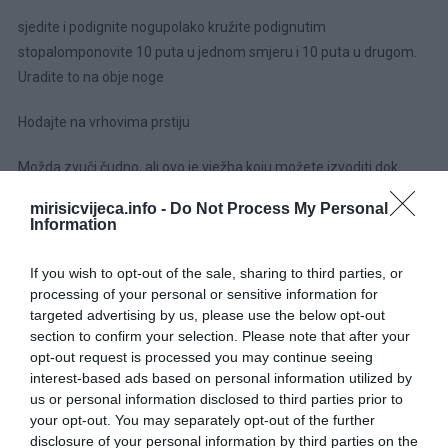
sjedite i podignite nogupolako kružite podignutim
stopalomponovite 10 puta u jednom smjeru i 10 puta u drugom.
Uradite to na obje noge
Hodajte na vrhovima prstiju
Možda zvuči čudno, ali ovo je vježba koju možete izvoditi dok
šetate po kući i obavljate svakodnevne zadatke.
mirisicvijeca.info -
Do Not Process My Personal
Information
Pokušajte brzo hodati na vrhovima prstiju – ovo će ojačati koljena
i bit će to mala vježbica za vaša stopala. Također pomaže i da
If you wish to opt-out of the sale, sharing to third parties, or
poboljšate ravnotežu.
processing of your personal or sensitive information for
targeted advertising by us, please use the below opt-out
Radite to između 5 i 15 minuta ili kad se umorite prestanite.
section to confirm your selection. Please note that after your
opt-out request is processed you may continue seeing
Podižite nožne prste
interest-based ads based on personal information utilized by
us or personal information disclosed to third parties prior to
your opt-out. You may separately opt-out of the further
Uzmite stolicu i stanite iza nje, koristeći ruke za održavanje
disclosure of your personal information by third parties on the
ravnoteže.