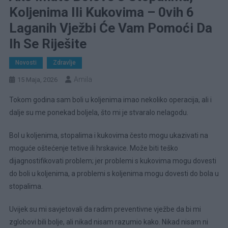
Koljenima Ili Kukovima – 0vih 6
Laganih Vježbi Će Vam Pomoći Da
Ih Se Riješite
Novosti
Zdravlje
Amila
15 Maja, 2026
Tokom godina sam boli u koljenima imao nekoliko operacija, ali i
dalje su me ponekad boljela, što mi je stvaralo nelagodu.
Bol u koljenima, stopalima i kukovima često mogu ukazivati na
moguće oštećenje tetive ili hrskavice. Može biti teško
dijagnostifikovati problem; jer problemi s kukovima mogu dovesti
do boli u koljenima, a problemi s koljenima mogu dovesti do bola u
stopalima.
Uvijek su mi savjetovali da radim preventivne vježbe da bi mi
zglobovi bili bolje, ali nikad nisam razumio kako. Nikad nisam ni