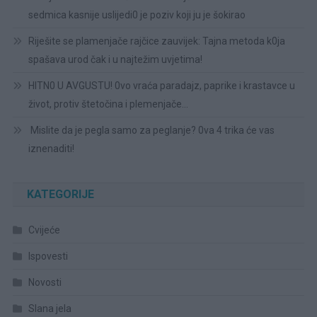
sedmica kasnije uslijedi0 je poziv koji ju je šokirao
Riješite se plamenjače rajčice zauvijek: Tajna metoda k0ja
spašava urod čak i u najtežim uvjetima!
HITN0 U AVGUSTU! 0vo vraća paradajz, paprike i krastavce u
život, protiv štetočina i plemenjače…
Mislite da je pegla samo za peglanje? 0va 4 trika će vas
iznenaditi!
KATEGORIJE
Cvijeće
Ispovesti
Novosti
Slana jela