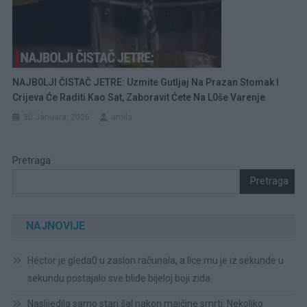
NAJB0LJI ČISTAČ JETRE: Uzmite Gutljaj Na Prazan Stomak I
Crijeva Će Raditi Kao Sat, Zaboravit Ćete Na L0še Varenje
30 Januara, 2026
amila
Pretraga
Pretraga
NAJNOVIJE
Héctor je gleda0 u zaslon računala, a lice mu je iz sekunde u
sekundu postajalo sve bliđe bijeloj boji zida.
Naslijedila samo stari šal nakon majčine smrti: Nekoliko