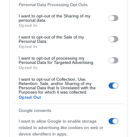
Please note that this website/app uses one or more Google
Ona je dodala da jedna banana daje energiju za sat vremena
Personal Data Processing Opt Outs
services and may gather and store information including but
treninga snage ili teškog fizičkog rada, a ako se voće osuši,
not limited to your visit or usage behaviour. You may click to
I want to opt-out of the Sharing of my
sadržaj kalorija u banani će se povećati pet puta.
personal data.
grant or deny consent to Google and its third-party tags to
Opted In
use your data for below specified purposes in below Google
Doktorica je upozorila i da banane kod osoba koje imaju gastritis
consent section.
I want to opt-out of the Sale of my
nikako ne smiju da se kombinuju sa nekim drugim proizvodima, a
Personal Data.
Opted In
jedino kombinovanje moguće je sa kefirom, pavlakom, svježim
sirom, mlijekom ili jabukom.Ona također navodi i da se, ako jedete
I want to opt-out of processing my
Personal Data for Targeted Advertising.
banane na prazan želudac, količina magnezijuma u krvi znatno
Opted In
povećava, što može da bude štetno za srce. prenosi hayat.ba
I want to opt-out of Collection, Use,
Retention, Sale, and/or Sharing of my
Personal Data that Is Unrelated with the
Purposes for which it was collected.
Opted Out
Google consents
I want to allow Google to enable storage
related to advertising like cookies on web or
device identifiers in apps.