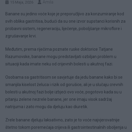
Amila
15 Maja, 2026
Banane su jedino voće koje je preporučljivo za konzumiranje kod
svih oblika gastritisa, budući da su one izvor supstanci korisnih za
probavni sistem, regeneraciju, liječenje, poboljšanje mikroflore i
zgrušavanje krvi.
Međutim, prema riječima poznate ruske doktorice Tatjane
Razumovske, banane mogu predstavljati ozbiljan problem u
situaciji kada imate neku od crijevnih bolesti u akutnoj fazi.
Osobama sa gastritisom se savjetuje da jedu banane kako bi se
smanjila kiselost želuca i rizik od gorušice, ali je u slučaju crevnih
bolesti u akutnoj fazi bolje izbjeći ovo voće, pogotovo kada su u
pitanju zelene nezrele banane, jer one imaju visok sadržaj
natrijuma i zato mogu da djeluju kao diuretik.
Zrele banane djeluju laksativno, zato je to voće najvjerovatnije
štetno tokom poremećaja crijeva ili gastrointestinalnih oboljenja u