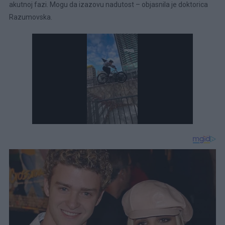
akutnoj fazi. Mogu da izazovu nadutost – objasnila je doktorica
Razumovska.