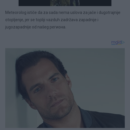
Meteorolog ističe da za sada nema uslova za jače i dugotrajnije
otopljenje, jer se topliji vazduh zadržava zapadnije i
jugozapadnije od našeg региона.