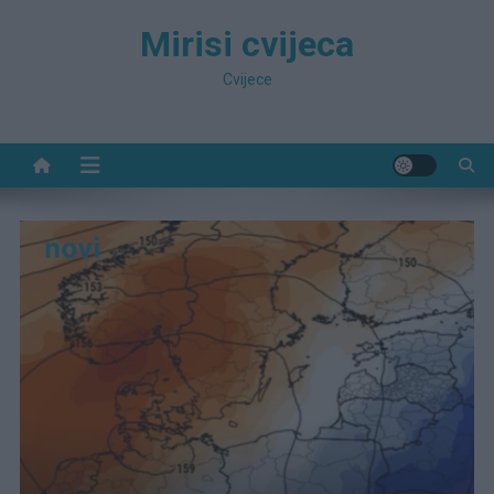
Preskočite
Mirisi cvijeca
na
sadržaj
Cvijece