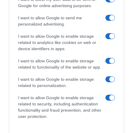
Google for online advertising purposes.
I want to allow Google to send me
personalized advertising.
I want to allow Google to enable storage
related to analytics like cookies on web or
device identifiers in apps.
I want to allow Google to enable storage
related to functionality of the website or app.
I want to allow Google to enable storage
related to personalization.
I want to allow Google to enable storage
related to security, including authentication
functionality and fraud prevention, and other
Navigacija
Svježe ili 0dmrznuto? Velika prevara na rafovima: Kako nam prodaju meso iz Brazila puno hormona
Anđeli čuvari donose veliki preokret: 0va 3 znaka uskoro zaboravljaju na novčane probleme
user protection.
članaka
RELATED POSTS