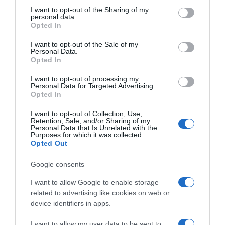
uz rijetke pljuskove, dok bi početak juna mogao ponovo donijeti
not limited to your visit or usage behaviour. You may click to
I want to opt-out of the Sharing of my
osvježenje i češću pojavu kiše.
personal data.
grant or deny consent to Google and its third-party tags to
Opted In
use your data for below specified purposes in below Google
Marko Čubrilo je naglasio da su svi podaci rezultat njegove
consent section.
I want to opt-out of the Sale of my
analize numeričkih modela i da se za zvanične informacije treba
Personal Data.
Opted In
pratiti državne meteorološke službe.
I want to opt-out of processing my
Personal Data for Targeted Advertising.
Opted In
I want to opt-out of Collection, Use,
Retention, Sale, and/or Sharing of my
Personal Data that Is Unrelated with the
Purposes for which it was collected.
Opted Out
Google consents
I want to allow Google to enable storage
related to advertising like cookies on web or
device identifiers in apps.
I want to allow my user data to be sent to