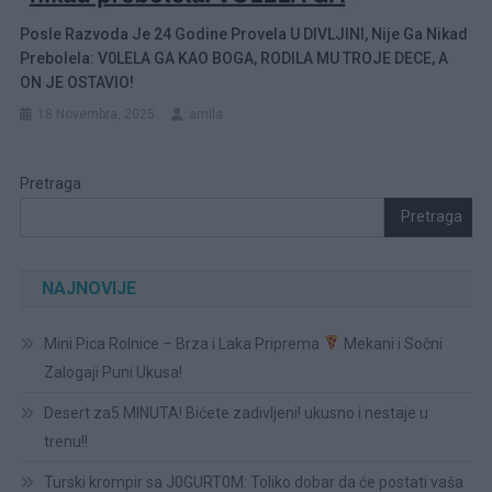
Posle Razvoda Je 24 Godine Provela U DIVLJINI, Nije Ga Nikad
Prebolela: V0LELA GA KAO BOGA, RODILA MU TROJE DECE, A
ON JE OSTAVIO!
18 Novembra, 2025
amila
Pretraga
Pretraga
NAJNOVIJE
Mini Pica Rolnice – Brza i Laka Priprema
Mekani i Sočni
Zalogaji Puni Ukusa!
Desert za5 MINUTA! Bićete zadivljeni! ukusno i nestaje u
trenu!!
Turski krompir sa J0GURT0M: Toliko dobar da će postati vaša