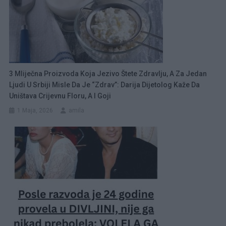
3 Mliječna Proizvoda Koja Jezivo Štete Zdravlju, A Za Jedan
Ljudi U Srbiji Misle Da Je “zdrav”: Darija Dijetolog Kaže Da
Uništava Crijevnu Floru, A I Goji
1 Maja, 2026
amila