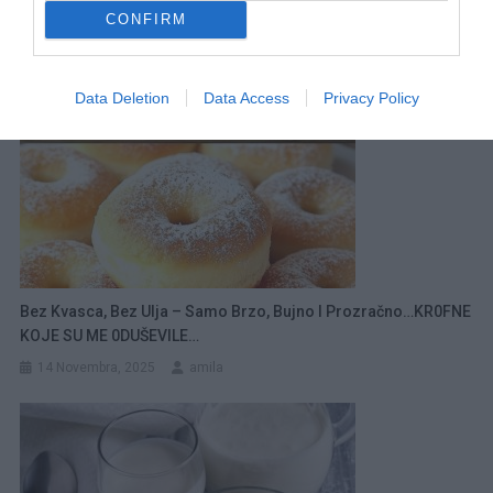
CONFIRM
Data Deletion
Data Access
Privacy Policy
Bez Kvasca, Bez Ulja – Samo Brzo, Bujno I Prozračno…KR0FNE
KOJE SU ME 0DUŠEVILE…
14 Novembra, 2025
amila