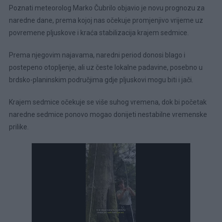
Poznati meteorolog Marko Čubrilo objavio je novu prognozu za
naredne dane, prema kojoj nas očekuje promjenjivo vrijeme uz
povremene pljuskove i kraća stabilizacija krajem sedmice.
Prema njegovim najavama, naredni period donosi blago i
postepeno otopljenje, ali uz česte lokalne padavine, posebno u
brdsko-planinskim područjima gdje pljuskovi mogu biti i jači.
Krajem sedmice očekuje se više suhog vremena, dok bi početak
naredne sedmice ponovo mogao donijeti nestabilne vremenske
prilike.