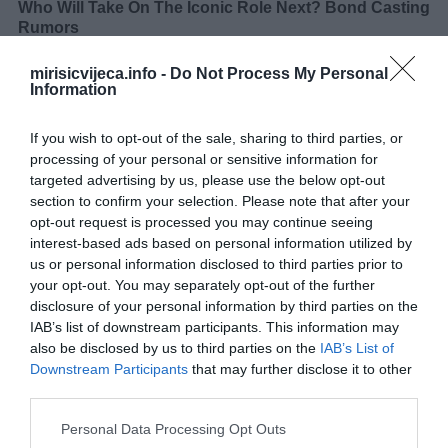
mirisicvijeca.info -
Do Not Process My Personal
Information
If you wish to opt-out of the sale, sharing to third parties, or
processing of your personal or sensitive information for
targeted advertising by us, please use the below opt-out
section to confirm your selection. Please note that after your
opt-out request is processed you may continue seeing
interest-based ads based on personal information utilized by
us or personal information disclosed to third parties prior to
your opt-out. You may separately opt-out of the further
disclosure of your personal information by third parties on the
IAB’s list of downstream participants. This information may
U prognozi se navodi da će se dnevne temperature kretati
also be disclosed by us to third parties on the
IAB’s List of
uglavnom između 21 i 27 stepeni, dok će noći biti svježije, sa
Downstream Participants
that may further disclose it to other
vrijednostima od 6 do 15 stepeni Celzijusa.
third parties.
Please note that this website/app uses one or more Google
Od 27. do 30. maja očekuje se stabilnije i umjereno toplo vrijeme,
Personal Data Processing Opt Outs
services and may gather and store information including but