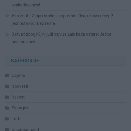
svakodnevnica!
Ako imate 2 jaja i brašno, pripremite 0vaj ukusni recept!
jednostavno i bez rerne.
3 stvari zbog k0jih ljudi najviše žale kada ostare: Jedna
posebno boli
KATEGORIJE
Cvijeće
Ispovesti
Novosti
Slana jela
Torte
Uncategorized