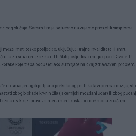
mrtnog slučaja. Samim tim je potrebno na vrijeme primjetiti simptome i
može imati teške posljedice, uključujući trajne invaliditete ili smrt.
i su za smanjenje rizika od teških posljedica i mogu spasiti živote. U
orake koje treba poduzeti ako sumnjate na ovaj zdravstveni problem,
ođe do smanjenog ili potpuno prekidanog protoka krvi prema mozgu, što
tati zbog blokade krvnih žila (iskemijski moždani udar) ili zbog pucan
ip, brzina reakcije i pravovremena medicinska pomoć mogu značajno