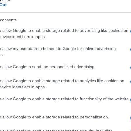
Out
consents
o allow Google to enable storage related to advertising like cookies on
evice identifiers in apps.
o allow my user data to be sent to Google for online advertising
s.
to allow Google to send me personalized advertising.
o allow Google to enable storage related to analytics like cookies on
evice identifiers in apps.
o allow Google to enable storage related to functionality of the website
o allow Google to enable storage related to personalization.
ližavanje moždanog udara su:
o allow Google to enable storage related to security, including