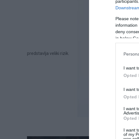
participants
Downstream 
Please note
information 
deny consent
in below Go
predstavlja veliki rizik.
Persona
I want t
Opted 
I want t
Opted 
I want 
Advertis
Opted 
I want t
of my P
was col