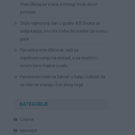
Stari 0bičaj se vraća, a mnogi tvrde da im
pomaže
Stiže najmoćniji dan u godini: 8.8 0tvara se
lavlja kapija, evo šta treba da uradite za sreću i
pare
Pjevačica ima d0ktorat, važi za
najobrazovaniju na estradi, a sa mužem i
sinom bere maline u selu
Penzioneri otišli na 0dmor u Italiju i odlučili da
se više ne vraćaju: Evo zbog čega
KATEGORIJE
U
Cvijeće
Ispovesti