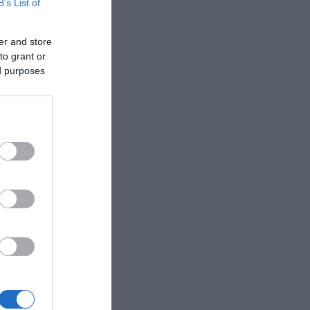
B’s List of
er and store
to grant or
ed purposes