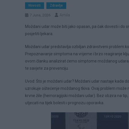
Novosti
Zdravlje
Amila
7 Juna, 2026
Moždani udar može biti jako opasan, pa čak dovesti i do s
posjetiti ljekara.
Moždani udar predstavlja ozbiljan zdravstveni problem koji 
Prepoznavanje simptoma na vrijeme i brzo reagiranje ključn
ovom članku analizirat ćemo simptome moždanog udara, k
te savjete za prevenciju.
Uvod: Što je moždani udar? Moždani udar nastaje kada d
uzrokuje oštećenje moždanog tkiva. Ovaj problem može nas
krvne žile (hemoragijski moždani udar). Bez obzira na t
utjecati na tijek bolesti i prognozu oporavka.