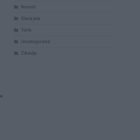
Novosti
Slana jela
Torte
Uncategorized
Zdravlje
ja