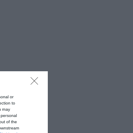
sonal or
ection to
ou may
 personal
out of the
 downstream