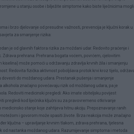
romjene u stanju osobe i bilježite simptome kako biste liječnicima mogli
 i brzo djelovanje od presudne važnosti, prevencija je ključni korak u
savjeta za smanjenje rizika:
 jedan je od glavnih faktora rizika za moždani udar. Redovito praćenje i
zik. Zdrava prehrana: Prehrana bogata voćem, povrćem, cjelovitim
iselina) može pomoći u održavanju zdravlja krvnih žila i smanjenju
ost: Redovita fizička aktivnost poboljšava protok krvi kroz tijelo, održav
ogu dovesti do moždanog udara. Prestanak pušenja i smanjenje
a alkohola značajno povećavaju rizik od moždanog udara, pa je
hola. Redoviti medicinski pregledi: Ako imate obiteljsku povijest
iti pregledi kod liječnika ključni su za pravovremeno otkrivanje
o medicinsko stanje koje zahtijeva hitnu akciju. Prepoznavanje ranih
vnotežom i govorom može spasiti živote. Brza reakcija može značajno
ođer ključna – upravljanje krvnim tlakom, zdrava prehrana, tjelesna
rizik od nastanka moždanog udara. Razumijevanje simptoma i metoda