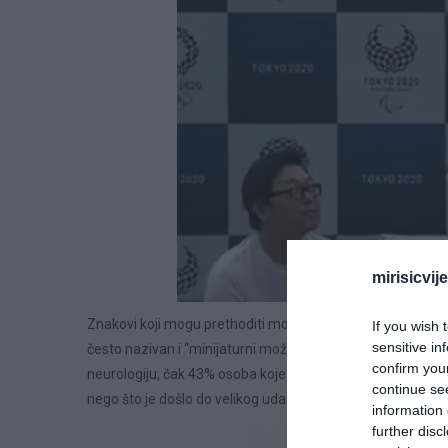
mirisicvij
Znakovi koji mogu prethoditi moždanom udaru Prepoznava
If you wish 
sensitive in
često nazivan i “minijaturni moždani udar”, izuzetno je v
confirm you
neurologiju, čak 43% osoba koje su kasnije pretrpjele pra
continue se
nego što je došlo do velikog udara. Ovi simptomi mogu biti
information 
further disc