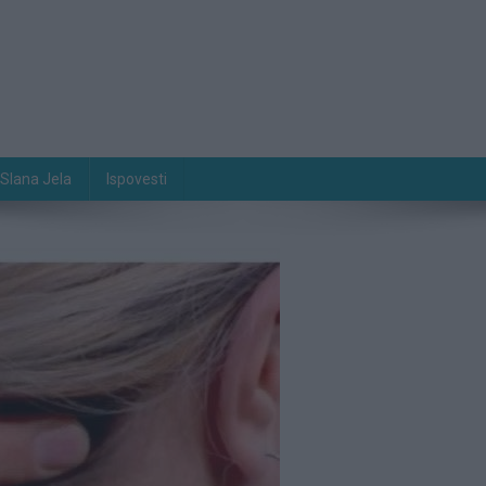
Slana Jela
Ispovesti