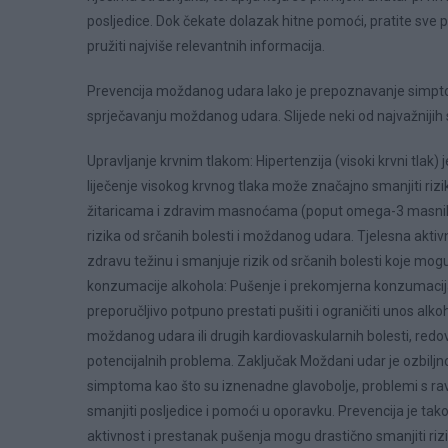
posljedice. Dok čekate dolazak hitne pomoći, pratite sve p
pružiti najviše relevantnih informacija.
Prevencija moždanog udara Iako je prepoznavanje simptoma
sprječavanju moždanog udara. Slijede neki od najvažnijih 
Upravljanje krvnim tlakom: Hipertenzija (visoki krvni tlak)
liječenje visokog krvnog tlaka može značajno smanjiti ri
žitaricama i zdravim masnoćama (poput omega-3 masnih k
rizika od srčanih bolesti i moždanog udara. Tjelesna aktivn
zdravu težinu i smanjuje rizik od srčanih bolesti koje m
konzumacije alkohola: Pušenje i prekomjerna konzumacij
preporučljivo potpuno prestati pušiti i ograničiti unos alko
moždanog udara ili drugih kardiovaskularnih bolesti, redov
potencijalnih problema. Zaključak Moždani udar je ozbiljn
simptoma kao što su iznenadne glavobolje, problemi s ra
smanjiti posljedice i pomoći u oporavku. Prevencija je tak
aktivnost i prestanak pušenja mogu drastično smanjiti 