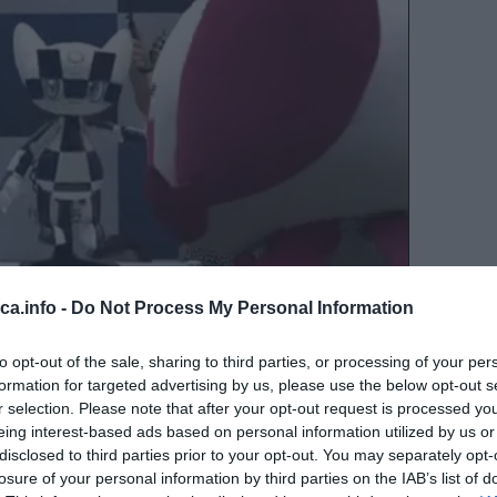
eca.info -
Do Not Process My Personal Information
nje simptoma koji mogu ukazivati na prolazni ishemijski napad (TIA),
to opt-out of the sale, sharing to third parties, or processing of your per
formation for targeted advertising by us, please use the below opt-out s
ažno. Prema studiji objavljenoj u časopisu Američke akademije za
r selection. Please note that after your opt-out request is processed y
vi moždani udar, iskusile su TIA simptome u periodu od sedam dana prije
eing interest-based ads based on personal information utilized by us or
 vrlo kratkotrajni i ponekad neprimijećeni, ali njihovo zanemarivanje
disclosed to third parties prior to your opt-out. You may separately opt-
losure of your personal information by third parties on the IAB’s list of