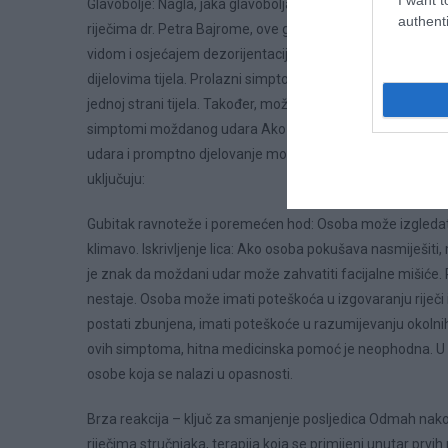
Glavobolje: Nagla, jaka glavobolja koja se pojavljuje b
authenti
riječima dr. Petra Bajrome, ove glavobolje često dolaze 
vidom i osjećajem dezorijentacije. Važno je napomenuti da
dijelovima tijela. Prolazni simptomi: TIA može uključivati
jednoj strani tijela. Također, može doći do problema s gov
simptomi moždanog udara Ako se već pojave ozbiljni si
udara i promptno djelovanje može značajno smanjiti rizik 
uključuju:
Gubitak ravnoteže i poremećen hod: Osoba može izgledati
klimavo. Iskrivljenje lica: Ako osoba pokušava nasmiješiti, m
je znak da moždani udar može zahvatiti facijalne mišiće.
nestaje. Osoba može imati poteškoća u izgovaranju riječi
postati zbunjena, imati poteškoće u razumijevanju okolnih p
ovih simptoma, hitna medicinska pomoć je neophodna. U S
osobe koja se nalazi u opasnosti.
Brza reakcija – ključ za smanjenje posljedica Odmah nak
riječima stručnjaka, terapija koja se primijeni unutar prvi