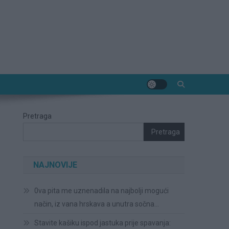
Pretraga
Pretraga
NAJNOVIJE
0va pita me uznenadila na najbolji mogući
način, iz vana hrskava a unutra sočna…
Stavite kašiku ispod jastuka prije spavanja: