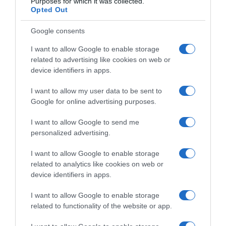
Purposes for which it was collected.
Opted Out
Napomena: Tvrdnja da ovaj trik garantuje da “nećete vidjeti
nijednu muhu” nije naučno potvrđena. Limun i karanfilić mogu
Google consents
djelovati kao prirodni repelenti i pomoći u smanjenju broja muha,
I want to allow Google to enable storage
ali njihov učinak može varirati.
related to advertising like cookies on web or
device identifiers in apps.
I want to allow my user data to be sent to
Google for online advertising purposes.
I want to allow Google to send me
personalized advertising.
I want to allow Google to enable storage
related to analytics like cookies on web or
device identifiers in apps.
I want to allow Google to enable storage
related to functionality of the website or app.