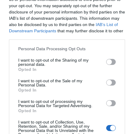
your opt-out. You may separately opt-out of the further
još jači učinakŽelite li dodatno pojačati zaštitu, u koru limuna
disclosure of your personal information by third parties on the
zabodite pet do sedam klinčića (karanfilića). Ovaj stari trik
IAB’s list of downstream participants. This information may
koristile su još naše bake.
also be disclosed by us to third parties on the
IAB’s List of
Downstream Participants
that may further disclose it to other
Karanfilić sadrži eugenol, prirodnu supstancu čiji miris muhe ne
third parties.
podnose. Stavite ovako pripremljen limun na sto dok sjedite na
Please note that this website/app uses one or more Google
Personal Data Processing Opt Outs
terasi ili u kuhinji i insekti će se znatno rjeđe približavati hrani i
services and may gather and store information including but
piću.
not limited to your visit or usage behaviour. You may click to
I want to opt-out of the Sharing of my
personal data.
grant or deny consent to Google and its third-party tags to
Opted In
Kako produžiti djelovanjeAko želite da ovaj prirodni repelent traje i
use your data for below specified purposes in below Google
do deset dana, dovoljno je jednom dnevno lagano pritisnuti koru
consent section.
I want to opt-out of the Sale of my
Personal Data.
prstima ili je poprskati s nekoliko kapi vode. Na taj način
Opted In
oslobađaju se nova eterična ulja iz kore, pa miris ostaje
intenzivan znatno duže.
I want to opt-out of processing my
Personal Data for Targeted Advertising.
Opted In
Uz ovu jednostavnu naviku možete izbjeći upotrebu skupih
I want to opt-out of Collection, Use,
hemijskih preparata, a vaš dom će mirisati svježe i biti znatno
Retention, Sale, and/or Sharing of my
manje privlačan muhama.
Personal Data that Is Unrelated with the