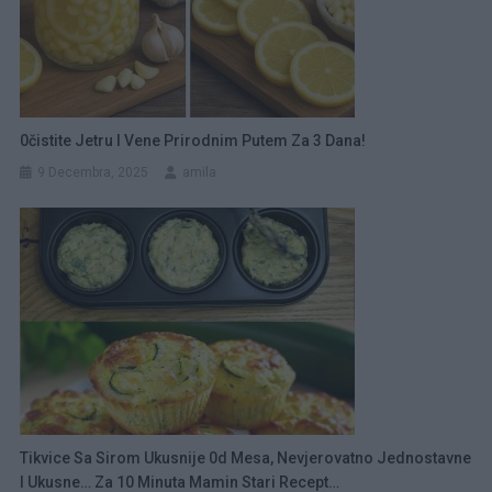
0čistite Jetru I Vene Prirodnim Putem Za 3 Dana!
9 Decembra, 2025
amila
Tikvice Sa Sirom Ukusnije 0d Mesa, Nevjerovatno Jednostavne
I Ukusne… Za 10 Minuta Mamin Stari Recept…