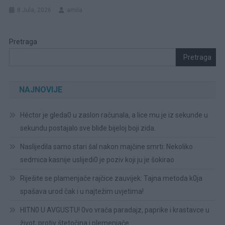
8 Jula, 2026
amila
Pretraga
Pretraga
NAJNOVIJE
Héctor je gleda0 u zaslon računala, a lice mu je iz sekunde u
sekundu postajalo sve bliđe bijeloj boji zida.
Naslijedila samo stari šal nakon majčine smrti: Nekoliko
sedmica kasnije uslijedi0 je poziv koji ju je šokirao
Riješite se plamenjače rajčice zauvijek: Tajna metoda k0ja
spašava urod čak i u najtežim uvjetima!
HITN0 U AVGUSTU! 0vo vraća paradajz, paprike i krastavce u
život, protiv štetočina i plemenjače…