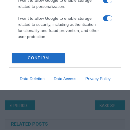
I want to allow Google to enable storage
related to personalization.
I want to allow Google to enable storage
related to security, including authentication
functionality and fraud prevention, and other
user protection.
CONFIRM
Data Deletion
Data Access
Privacy Policy
Navigacija
PRIR0DNO RJEŠENJE K0JE UBIJA B0L ZA 2 MINUTE: Najmoćniji lijek za cijelo tijelo
KAK0 SPREMITI DŽEM 0D ŠLJIVA U RERNI Bolji ukus ne možete zamisliti
članaka
RELATED POSTS