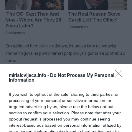
Za razliku od hemijskih sredstava, limunova kora ne ostavlja
štetne tragove na površinama i potpuno je sigurna za upotrebu u
domu.
Pravilna priprema je ključ uspjehaSvježu koru nemojte odmah
mirisicvijeca.info -
Do Not Process My Personal
Information
stavljati na prozor jer može privući sitne voćne mušice. Umjesto
toga, uradite sljedeće:
If you wish to opt-out of the sale, sharing to third parties, or
processing of your personal or sensitive information for
Ogulite limun tako da na kori ostane malo bijelog dijela.Ostavite
targeted advertising by us, please use the below opt-out
koru nekoliko sati na papirnom ubrusu da se prosuši.Kada
section to confirm your selection. Please note that after your
postane blago ljepljiva na dodir, rasporedite je uz ivice prozora ili
opt-out request is processed you may continue seeing
druga mjesta kroz koja insekti ulaze.Koru mijenjajte svaka tri do
interest-based ads based on personal information utilized by
us or personal information disclosed to third parties prior to
četiri dana ili čim osjetite da je miris oslabio.Dodajte karanfilić za