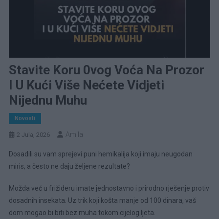
Stavite Koru 0vog Voća Na Prozor
I U Kući Više Nećete Vidjeti
Nijednu Muhu
Novosti
Amila
2 Jula, 2026
Dosadili su vam sprejevi puni hemikalija koji imaju neugodan
miris, a često ne daju željene rezultate?
Možda već u frižideru imate jednostavno i prirodno rješenje protiv
dosadnih insekata. Uz trik koji košta manje od 100 dinara, vaš
dom mogao bi biti bez muha tokom cijelog ljeta.