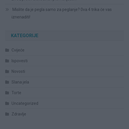
Mislite da je pegla samo za peglanje? 0va 4 trika će vas
iznenaditi!
KATEGORIJE
Cvijeće
Ispovesti
Novosti
Slana jela
Torte
Uncategorized
Zdravlje