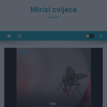
Preskočite
Mirisi cvijeca
na
sadržaj
Cvijece