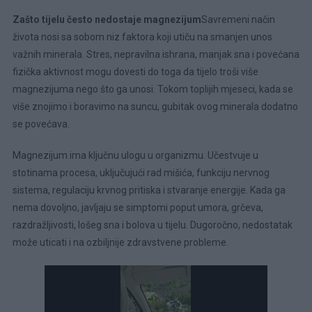
Zašto tijelu često nedostaje magnezijum
Savremeni način
života nosi sa sobom niz faktora koji utiču na smanjen unos
važnih minerala. Stres, nepravilna ishrana, manjak sna i povećana
fizička aktivnost mogu dovesti do toga da tijelo troši više
magnezijuma nego što ga unosi. Tokom toplijih mjeseci, kada se
više znojimo i boravimo na suncu, gubitak ovog minerala dodatno
se povećava.
Magnezijum ima ključnu ulogu u organizmu. Učestvuje u
stotinama procesa, uključujući rad mišića, funkciju nervnog
sistema, regulaciju krvnog pritiska i stvaranje energije. Kada ga
nema dovoljno, javljaju se simptomi poput umora, grčeva,
razdražljivosti, lošeg sna i bolova u tijelu. Dugoročno, nedostatak
može uticati i na ozbiljnije zdravstvene probleme.