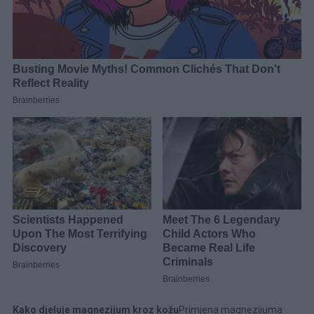
Kako djeluje magnezijum kroz kožu
Primjena magnezijuma