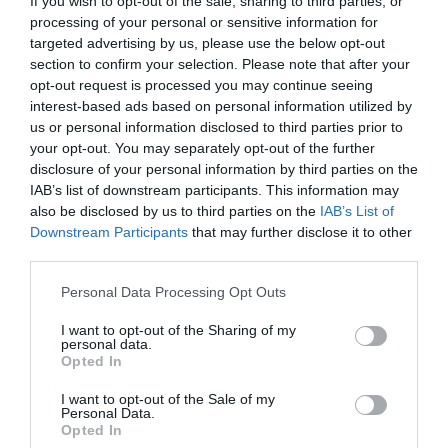
If you wish to opt-out of the sale, sharing to third parties, or
processing of your personal or sensitive information for
Potrebno vam je:3 kašike ključale vodepola šolje magnezijum
targeted advertising by us, please use the below opt-out
hlorida
section to confirm your selection. Please note that after your
opt-out request is processed you may continue seeing
U posudi pomiješajte vruću vodu i magnezijum hlorid. Miješajte
interest-based ads based on personal information utilized by
dok se kristali potpuno ne otope i dobijete bistar rastvor. Kada se
us or personal information disclosed to third parties prior to
smjesa ohladi, spremna je za upotrebu.
your opt-out. You may separately opt-out of the further
disclosure of your personal information by third parties on the
IAB’s list of downstream participants. This information may
Nanosite je direktno na bolna ili napeta područja tijela. Dovoljno je
also be disclosed by us to third parties on the
IAB’s List of
ostaviti da djeluje nekoliko minuta prije nego što je eventualno
Downstream Participants
that may further disclose it to other
isperete ili obrišete. Kod nekih osoba može se pojaviti blago
third parties.
peckanje na početku, što je normalna reakcija, posebno ako
Please note that this website/app uses one or more Google
postoji manjak magnezijuma u organizmu.
Personal Data Processing Opt Outs
services and may gather and store information including but
not limited to your visit or usage behaviour. You may click to
I want to opt-out of the Sharing of my
Ako želite dodatni osjećaj njege, možete u smjesu dodati malu
personal data.
grant or deny consent to Google and its third-party tags to
Opted In
količinu prirodnih sastojaka poput šea putera. Time ćete dobiti
use your data for below specified purposes in below Google
bogatiju teksturu i dodatno hidratizirati kožu.
consent section.
I want to opt-out of the Sale of my
Personal Data.
Opted In
Šta pokazuju istraživanja
Istraživanja koja su se bavila