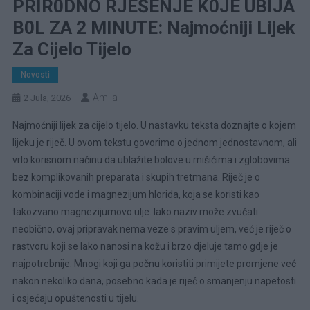
PRIR0DNO RJEŠENJE K0JE UBIJA
B0L ZA 2 MINUTE: Najmoćniji Lijek
Za Cijelo Tijelo
Novosti
Amila
2 Jula, 2026
Najmoćniji lijek za cijelo tijelo. U nastavku teksta doznajte o kojem
lijeku je riječ. U ovom tekstu govorimo o jednom jednostavnom, ali
vrlo korisnom načinu da ublažite bolove u mišićima i zglobovima
bez komplikovanih preparata i skupih tretmana. Riječ je o
kombinaciji vode i magnezijum hlorida, koja se koristi kao
takozvano magnezijumovo ulje. Iako naziv može zvučati
neobično, ovaj pripravak nema veze s pravim uljem, već je riječ o
rastvoru koji se lako nanosi na kožu i brzo djeluje tamo gdje je
najpotrebnije. Mnogi koji ga počnu koristiti primijete promjene već
nakon nekoliko dana, posebno kada je riječ o smanjenju napetosti
i osjećaju opuštenosti u tijelu.