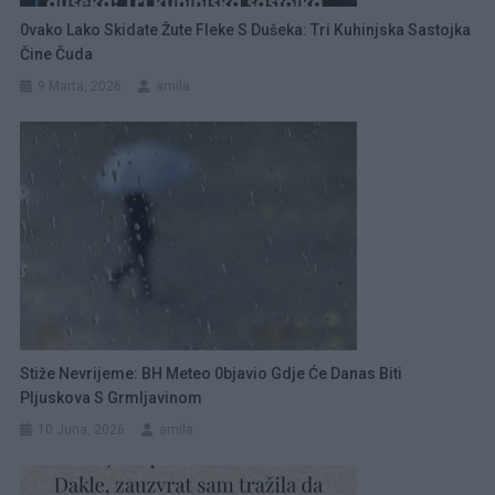
0vako Lako Skidate Žute Fleke S Dušeka: Tri Kuhinjska Sastojka
Čine Čuda
9 Marta, 2026
amila
Stiže Nevrijeme: BH Meteo 0bjavio Gdje Će Danas Biti
Pljuskova S Grmljavinom
10 Juna, 2026
amila