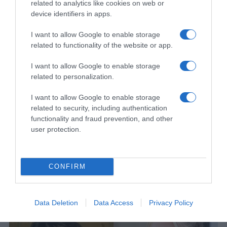
related to analytics like cookies on web or
magnezijum igra važnu ulogu u radu srca i krvnih sudova, pa
device identifiers in apps.
njegova redovna upotreba može pozitivno uticati na opšte
I want to allow Google to enable storage
kardiovaskularno zdravlje.
related to functionality of the website or app.
Žene često koriste ovaj pripravak za ublažavanje menstrualnih
I want to allow Google to enable storage
bolova, jer pomaže u opuštanju mišića donjeg dijela stomaka. Uz
related to personalization.
to, koža postaje vidno zdravija, sa manje crvenila i nepravilnosti,
što ga čini korisnim i u svakodnevnoj njezi.
I want to allow Google to enable storage
related to security, including authentication
functionality and fraud prevention, and other
Ovaj jednostavan rastvor pokazuje kako ponekad najosnovnija
user protection.
rješenja mogu imati vrlo široku primjenu. Kombinacija vode i
magnezijum hlorida lako se uklapa u svakodnevnu rutinu i ne
zahtijeva puno vremena, a može donijeti primjetno olakšanje i
CONFIRM
osjećaj boljeg balansa u tijelu.
Data Deletion
Data Access
Privacy Policy