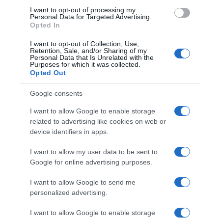
transdermalnim unosom magnezijuma ukazuju na to da ova
I want to opt-out of processing my
metoda zaista može povećati nivo ovog minerala u tijelu. Osobe
Personal Data for Targeted Advertising.
Opted In
koje su redovno koristile magnezijumovo ulje tokom nekoliko
sedmica imale su mjerljive promjene u koncentraciji
I want to opt-out of Collection, Use,
Retention, Sale, and/or Sharing of my
magnezijuma.
Personal Data that Is Unrelated with the
Purposes for which it was collected.
Opted Out
Ovo je posebno važno za ljude koji imaju problema s probavom ili
ne mogu efikasno apsorbirati magnezijum putem hrane i
Google consents
dodataka ishrani. Primjena preko kože u takvim slučajevima
I want to allow Google to enable storage
može biti praktično rješenje.
related to advertising like cookies on web or
device identifiers in apps.
Širi efekti redovne upotrebe
Redovna primjena
magnezijumovog ulja može donijeti više koristi nego što se na
I want to allow my user data to be sent to
prvi pogled čini. Osim smanjenja bolova u mišićima i zglobovima,
Google for online advertising purposes.
mnogi primjećuju i poboljšanje kvaliteta sna. Tijelo se lakše
I want to allow Google to send me
opušta, a osjećaj unutrašnje napetosti se smanjuje.
personalized advertising.
Kod osoba koje pate od čestih glavobolja, opuštanje mišića i bolja
I want to allow Google to enable storage
cirkulacija mogu dovesti do rjeđih i blažih epizoda. Također,