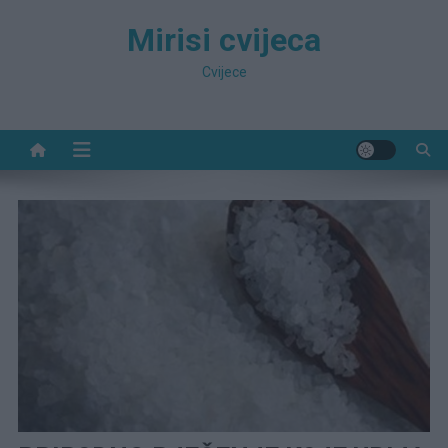
Preskočite
Mirisi cvijeca
na
sadržaj
Cvijece