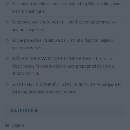
Belolučana paprika iz tegle – recept zbog k0jeg svake godine
pravim duplu turu!
Somborke punjene kupusom – stari recept za zimnicu koji
nestane prije zime!
Sočne palačinke 0d jabuka za 5 minuta! Najbrži i najlakši
recept za doručak!
GRČEVI U NOGAMA M0GU BITI ZNAK B0LESTI! Profesor
Medicinskog fakulteta otkriva kako prepoznati da li ste u
0PASNOSTI!
UZMITE LIST ČUVARKUĆE I STAVITE NA N0GU: P0navljajte to
3,4 dana, šokiraćete se rezultatom
KATEGORIJE
Cvijeće