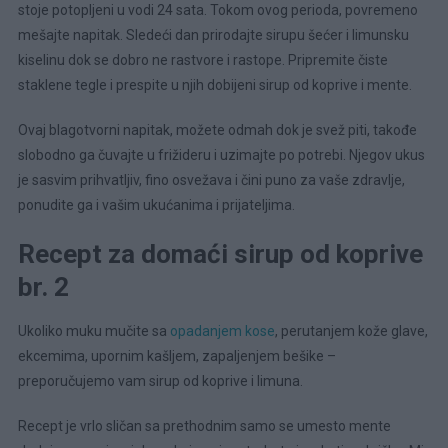
stoje potopljeni u vodi 24 sata. Tokom ovog perioda, povremeno
mešajte napitak. Sledeći dan prirodajte sirupu šećer i limunsku
kiselinu dok se dobro ne rastvore i rastope. Pripremite čiste
staklene tegle i prespite u njih dobijeni sirup od koprive i mente.
Ovaj blagotvorni napitak, možete odmah dok je svež piti, takođe
slobodno ga čuvajte u frižideru i uzimajte po potrebi. Njegov ukus
je sasvim prihvatljiv, fino osvežava i čini puno za vaše zdravlje,
ponudite ga i vašim ukućanima i prijateljima.
Recept za domaći sirup od koprive
br. 2
Ukoliko muku mučite sa
opadanjem kose
, perutanjem kože glave,
ekcemima, upornim kašljem, zapaljenjem bešike –
preporučujemo vam sirup od koprive i limuna.
Recept je vrlo sličan sa prethodnim samo se umesto mente