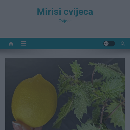
Preskočite
Mirisi cvijeca
na
sadržaj
Cvijece