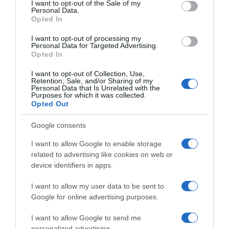
I want to opt-out of the Sale of my
žara treba da se koristi i spolja i iznutra: i to u obliku čaja i sirupa
Personal Data.
za unutrašnju upotrebu , a za spoljašnju u obliku lekovite kupke.
Opted In
I want to opt-out of processing my
U slučaju gihta može da posluži obloga od koprive, a kad se koristi
Personal Data for Targeted Advertising.
Opted In
za iznutra, deluje kao diuretik. Koprivin čaj pospešuje izlučivanje
suvišne tečnosti iz organizma, kao i mokraćne kiseline (koja i
I want to opt-out of Collection, Use,
prouzrokuje giht), ali i drugih razgradnih produkata metabolizma.
Retention, Sale, and/or Sharing of my
Personal Data that Is Unrelated with the
Purposes for which it was collected.
Suzbijte uticaj alergena
Opted Out
Google consents
Kopriva deluje kao antihistaminik, to jest sprečava oslobađanje
histamina usled alergijskih reakcija i samim tim
I want to allow Google to enable storage
smanjuje
simptome alergija
, koje su sada i te kako aktuelne.
related to advertising like cookies on web or
device identifiers in apps.
Simptomi poput kijanja i svraba očiju mogu da se ublaže
I want to allow my user data to be sent to
uzimanjem čaja od lista koprive dva-tri puta na dan ili
Google for online advertising purposes.
konzumacijom domaćeg sirupa od koprive i mente.
I want to allow Google to send me
Prirodni lek protiv raka grlića materice
personalized advertising.