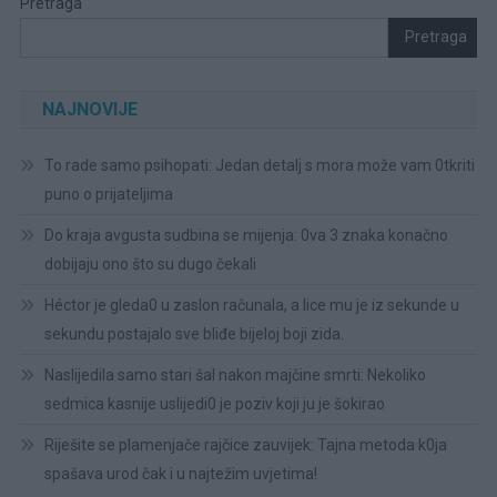
Pretraga
Pretraga
NAJNOVIJE
To rade samo psihopati: Jedan detalj s mora može vam 0tkriti
puno o prijateljima
Do kraja avgusta sudbina se mijenja: 0va 3 znaka konačno
dobijaju ono što su dugo čekali
Héctor je gleda0 u zaslon računala, a lice mu je iz sekunde u
sekundu postajalo sve bliđe bijeloj boji zida.
Naslijedila samo stari šal nakon majčine smrti: Nekoliko
sedmica kasnije uslijedi0 je poziv koji ju je šokirao
Riješite se plamenjače rajčice zauvijek: Tajna metoda k0ja
spašava urod čak i u najtežim uvjetima!