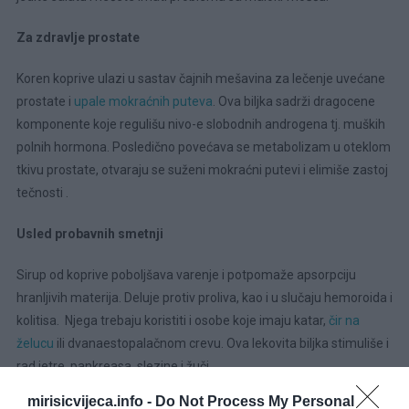
Za zdravlje prostate
Koren koprive ulazi u sastav čajnih mešavina za lečenje uvećane
prostate i
upale mokraćnih puteva
. Ova biljka sadrži dragocene
komponente koje regulišu nivo-e slobodnih androgena tj. muških
polnih hormona. Posledično povećava se metabolizam u oteklom
tkivu prostate, otvaraju se suženi mokraćni putevi i elimiše zastoj
tečnosti .
Usled probavnih smetnji
Sirup od koprive poboljšava varenje i potpomaže apsorpciju
hranljivih materija. Deluje protiv proliva, kao i u slučaju hemoroida i
kolitisa. Njega trebaju koristiti i osobe koje imaju katar,
čir na
želucu
ili dvanaestopalačnom crevu. Ova lekovita biljka stimuliše i
rad jetre, pankreasa, slezine i žuči.
mirisicvijeca.info -
Do Not Process My Personal
Žara je idealna za dijabetičare