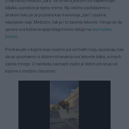
U narodnoj medicini „žara“ se smatra jednom od najlekovitijih
biljaka, a proleće je njeno vreme. Nju obično zaobilazimo u
širokom luku jer je poznata kao trava koja „žari“ i izaziva
neprijatan osip. Međutim, čak je i to žarenje lekovito. Veruje se da
upravo ova bolna terapija blagotvorno deluje na
reumatske
bolesti
.
Predrasude o koprivi koje nosimo još od malih nogu sputavaju nas
da se upoznamo i s dobrim stranama ove lekovite biljke, a ima ih
zaista mnogo. U nastavku saznajte zašto je dobro piti sirup od
koprive s medom i limunom.