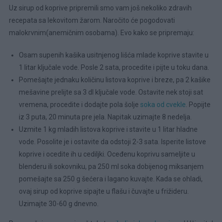
Uz sirup od koprive pripremili smo vam još nekoliko zdravih
recepata sa lekovitom žarom. Naročito će pogodovati
malokrvnim(anemičnim osobama). Evo kako se pripremaju:
Osam supenih kašika usitnjenog lišća mlade koprive stavite u
1 litar ključale vode. Posle 2 sata, procedite i pijte u toku dana.
Pomešajte jednaku količinu listova koprive i breze, pa 2 kašike
mešavine prelijte sa 3 dl ključale vode. Ostavite nek stoji sat
vremena, procedite i dodajte pola šolje
soka od cvekle
. Popijte
iz 3 puta, 20 minuta pre jela. Napitak uzimajte 8 nedelja.
Uzmite 1 kg mladih listova koprive i stavite u 1 litar hladne
vode. Posolite je i ostavite da odstoji 2-3 sata. Isperite listove
koprive i ocedite ih u cediljki. Oceđenu koprivu sameljite u
blenderu ili sokovniku, pa 250 ml soka dobijenog miksanjem
pomešajte sa 250 g šećera i lagano kuvajte. Kada se ohladi,
ovaj sirup od koprive sipajte u flašu i čuvajte u frižideru.
Uzimajte 30-60 g dnevno.