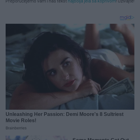
Preporučejemo vam i naš tekst
najbolja jela sa koprivom
! Uživajte!