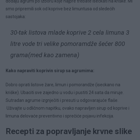
dodaju agrumi po izboru koje najpre trebate iseckati na kriške. Mi
smo pripremili sok od koprive bez limuntusa od sledećih
sastojaka:
30-tak listova mlade koprive 2 cela limuna 3
litre vode tri velike pomoramdže šećer 800
grama(med kao zamena)
Kako napraviti koprivin sirup sa agrumima:
Dobro oprati listove žare, limun i pomorandže (iseckano na
kriške). Ubaciti sve zajedno u vodu i pustiti 24 sata da miruje.
Sutradan agrume izgnječiti i presuti u odgovarajuće flaše.
Uživajte u odličnom napitku, ovako napravljen sirup od koprive i
limuna delovaće preventivno i sprečiće pojavu infekcija.
Recepti za popravljanje krvne slike