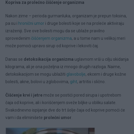
Kopriva za prolećno čišćenje organizma
Nakon zime – perioda gurmanluka, organizam je prepun toksina,
pa su i
hronični umor
i druge bolesti koje se na proleće aktiviraju
izraženiji. Sve ove bolesti mogu da se ublaže pravilno
sprovedenim
čišćenjem organizma
, a u tome nam u velikoj meri
može pomoći upravo sirup od koprive i lekoviti čaj.
Danas se
detoksikacija organizma
uglavnom vrši u cilju skidanja
kilograma, ali je ona poželjna iz mnogo drugih razloga. Naime,
detoksikacijom se mogu ublažiti
glavobolje
, ekcem i druge kožne
bolesti, akne, bolovi u zglobovima,
giht
, artritis i slično.
Čišćenje krvi i jetre
može se postići pored sirupa i upotrebom
čaja od koprive, ali i korišćenjem sveže biljke u obliku salate.
Svakodnevno ispijanje dve do trt šolje čaja od koprive pomoći će
vam i da eliminišete
prolećni umor
.