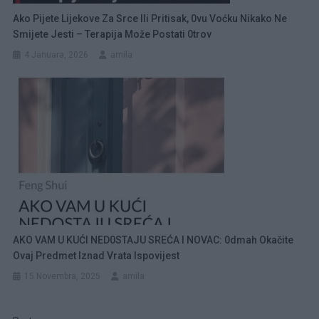
Ako Pijete Lijekove Za Srce Ili Pritisak, 0vu Voćku Nikako Ne
Smijete Jesti – Terapija Može Postati 0trov
4 Januara, 2026
amila
AKO VAM U KUĆI NED0STAJU SREĆA I NOVAC: 0dmah Okačite
Ovaj Predmet Iznad Vrata Ispovijest
15 Novembra, 2025
amila