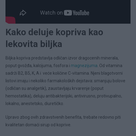
Kako deluje kopriva kao
lekovita biljka
Biljka kopriva predstavlja odličan izvor dragocenih minerala,
poput gvožđa, kalcijuma, fosfora i
magnezijuma
. Od vitamina
sadrži B2, B5, K, A i veće količine C-vitamina. Njeni blagotvorni
listovi imaju i nekoliko farmakoloških dejstava: smanjuju bolove
(odličan su analgetik), zaustavljaju krvarenje (poput
hemostatika), deluju antibakterijski, antivirusno, protivupalno,
lokalno, anestetsko, diuretičko.
Upravo zbog ovih zdravstvenih benefita, trebate redovno piti
kvalitetan domaći sirup od koprive.