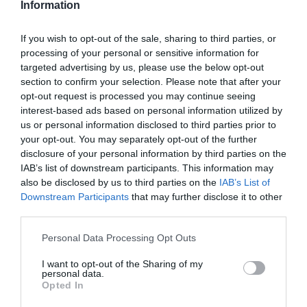
Information
Kopriva ima sposobnost da reguliše nivo šećera u krvi, te je
If you wish to opt-out of the sale, sharing to third parties, or
pogodna za dijabetičare. Takođe, pomaže u regulaciji nivoa
processing of your personal or sensitive information for
holesterola u krvi, pa samim tim sprečava nastanak
targeted advertising by us, please use the below opt-out
kardiovaskularnih bolesti, kojima su šećeraši posebno skloni.
section to confirm your selection. Please note that after your
opt-out request is processed you may continue seeing
interest-based ads based on personal information utilized by
Protiv krvarenja
us or personal information disclosed to third parties prior to
your opt-out. You may separately opt-out of the further
Zahvaljujući vitaminu K, žara smanjuje sklonost ka krvarenju,
disclosure of your personal information by third parties on the
uključujući i krvarenje u želucu, ono iz nosa , te
IAB’s list of downstream participants. This information may
preobilna
menstrualna krvarenja
.
also be disclosed by us to third parties on the
IAB’s List of
Downstream Participants
that may further disclose it to other
Čaj od žare ublažava
third parties.
reumatske tegobe
Please note that this website/app uses one or more Google
Personal Data Processing Opt Outs
services and may gather and store information including but
Istraživanja pokazuju da čaj i sirup od koprive mogu pomoći u
not limited to your visit or usage behaviour. You may click to
I want to opt-out of the Sharing of my
personal data.
grant or deny consent to Google and its third-party tags to
slučaju koštano-mišićnih oboljenja, zahvaljujući svom
Opted In
use your data for below specified purposes in below Google
analgetskom i protivupalnom dejstvu. U lečenju ovih bolesti
consent section.