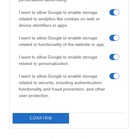
Žara se smatra jednim od najboljih prirodnih lekova protiv ovog
I want to allow Google to enable storage
opakog oboljenja. Primenjuje se sledeći recept za čaj od koprive:
related to analytics like cookies on web or
device identifiers in apps.
Punu kašičicu osušenog lista koprive
I want to allow Google to enable storage
prelijte sa šoljom proključale vode i dobro
related to functionality of the website or app.
procedite nakon što poklopljeno odstoji
I want to allow Google to enable storage
related to personalization.
trideset minuta. Preporučuje se uzimanje
I want to allow Google to enable storage
najmanje 4 šolje čaja tokom dana.
related to security, including authentication
functionality and fraud prevention, and other
Od pomoći za
grlić materice
može biti i prirodni lek koji se dobija
user protection.
tako što sirup od koprive s medom pomešamo u srazmeri
1:4. Dobijena smesa čuva se u frižideru, a konzumira se 3 puta
dnevno po kafenu kašičicu pre jela, i to u periodu od 21 da.
CONFIRM
Lekovita kura može se ponoviti nakon sedmodnevne pauze.