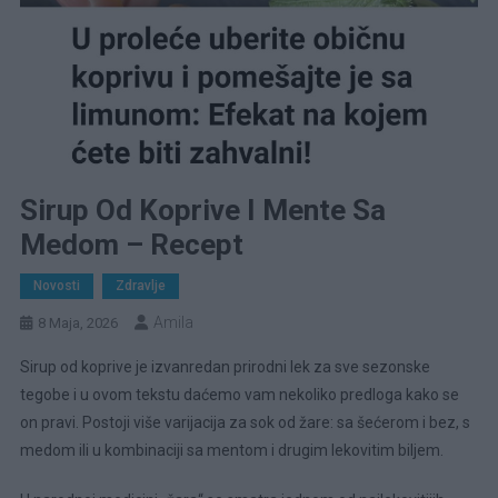
Sirup Od Koprive I Mente Sa
Medom – Recept
Novosti
Zdravlje
Amila
8 Maja, 2026
Sirup od koprive je izvanredan prirodni lek za sve sezonske
tegobe i u ovom tekstu daćemo vam nekoliko predloga kako se
on pravi. Postoji više varijacija za sok od žare: sa šećerom i bez, s
medom ili u kombinaciji sa mentom i drugim lekovitim biljem.