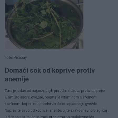
Foto: Pixabay
Domaći sok od koprive protiv
anemije
Žara je jedan od najpoznatijih prirodnih lekova protiv anemije.
Osim što sadrži gvožđe, bogata je vitaminom C i folnom
kiselinom, koji su neophodni za dobru apsorpciju gvožđa.
Napravite sirup od koprive i mente, pijte svakodnevno blagi čaj ,
jedite salatu i nećete imati problema sa malokrvnošću.