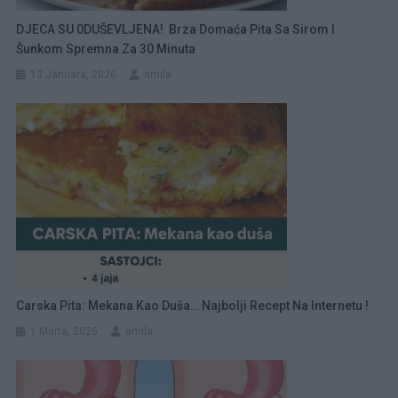
DJECA SU 0DUŠEVLJENA! Brza Domaća Pita Sa Sirom I
Šunkom Spremna Za 30 Minuta
13 Januara, 2026
amila
Carska Pita: Mekana Kao Duša… Najbolji Recept Na Internetu !
1 Marta, 2026
amila