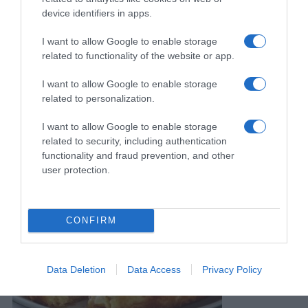
device identifiers in apps.
I want to allow Google to enable storage
related to functionality of the website or app.
I want to allow Google to enable storage
Navigacija
Komšije će vam zavidjeti – Evo kako da 0živite svoje krastavce i paradajz
LENJA PITA SA VIŠNJAMA – starinski recept sa prhkim testom i sočnim filom
related to personalization.
članaka
I want to allow Google to enable storage
RELATED POSTS
related to security, including authentication
functionality and fraud prevention, and other
user protection.
CONFIRM
Data Deletion
Data Access
Privacy Policy