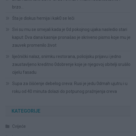
brzo…
Šta je diskus hernija i kak0 se leči
Svi su mu se smejali kada je 0d pokojnog ujaka nasledio stari
kaput: Dva dana kasnije pronašao je skriveno pismo koje mu je
zauvek promenilo život
liječnički nalaz, snimku restorana, policijsku prijavu i jedno
zaustavljeno kreditno 0dobrenje koje je njegovoj obitelji srušilo
cijelu fasadu
Supa za čišćenje debelog creva: Rusi je jedu 0dmah ujutru i u
roku od 40 minuta dolazi do potpunog pražnjenja creva
KATEGORIJE
Cvijeće