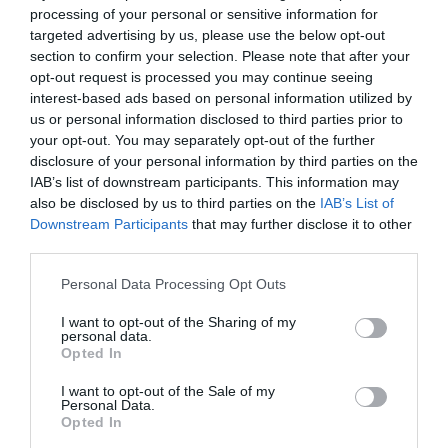
njihova svrha ovog recepta poboljšati okus i miris napitka.
processing of your personal or sensitive information for
targeted advertising by us, please use the below opt-out
Tečnost prebacite u staklene boce. Kao što smo već rekli, dobit
section to confirm your selection. Please note that after your
ćete oko 2 litra ovog napitka, što bi trebalo biti dovoljno za 15 do
opt-out request is processed you may continue seeing
20 dana.
interest-based ads based on personal information utilized by
us or personal information disclosed to third parties prior to
Kada i koliko uzimati ovog recepta:Pijte oko 100 ml napitka svako
your opt-out. You may separately opt-out of the further
jutro natašte dok ga ne ispijete.
disclosure of your personal information by third parties on the
IAB’s list of downstream participants. This information may
Za šta je sve kvalitetan ovaj napitak: jača imunitethrani
also be disclosed by us to third parties on the
IAB’s List of
Downstream Participants
that may further disclose it to other
mozakpotiče bolje pamćenječisti organizamštiti od infekcija i
third parties.
upalasmanjuje bol u mišićimajača srce i krvne žilečuva vid.
Please note that this website/app uses one or more Google
Personal Data Processing Opt Outs
Dva puta godišnje je dovoljno spremiti ovaj napitak, a vaše tijelo
services and may gather and store information including but
će vam biti zahvalno.
not limited to your visit or usage behaviour. You may click to
I want to opt-out of the Sharing of my
personal data.
grant or deny consent to Google and its third-party tags to
Opted In
use your data for below specified purposes in below Google
consent section.
I want to opt-out of the Sale of my
Personal Data.
Opted In