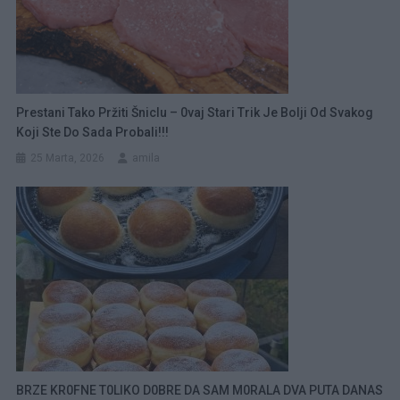
Prestani Tako Pržiti Šniclu – 0vaj Stari Trik Je Bolji Od Svakog
Koji Ste Do Sada Probali!!!
25 Marta, 2026
amila
BRZE KR0FNE T0LIKO D0BRE DA SAM M0RALA DVA PUTA DANAS