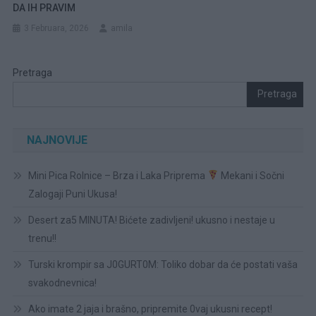
DA IH PRAVIM
3 Februara, 2026
amila
Pretraga
Pretraga
NAJNOVIJE
Mini Pica Rolnice – Brza i Laka Priprema
Mekani i Sočni
Zalogaji Puni Ukusa!
Desert za5 MINUTA! Bićete zadivljeni! ukusno i nestaje u
trenu!!
Turski krompir sa J0GURT0M: Toliko dobar da će postati vaša
svakodnevnica!
Ako imate 2 jaja i brašno, pripremite 0vaj ukusni recept!