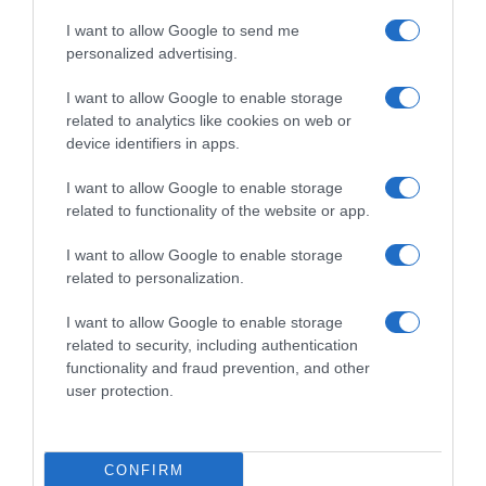
cjelokupno zdravlje.
I want to allow Google to send me
personalized advertising.
9. Prednosti redovne konzumacijeRedovna konzumacija ovog
prirodnog napitka za detoksikaciju može pružiti bezbrojne
I want to allow Google to enable storage
zdravstvene prednosti, uključujući:
related to analytics like cookies on web or
device identifiers in apps.
I want to allow Google to enable storage
related to functionality of the website or app.
I want to allow Google to enable storage
related to personalization.
I want to allow Google to enable storage
related to security, including authentication
functionality and fraud prevention, and other
user protection.
CONFIRM