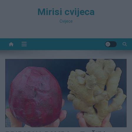
Preskočite
Mirisi cvijeca
na
sadržaj
Cvijece