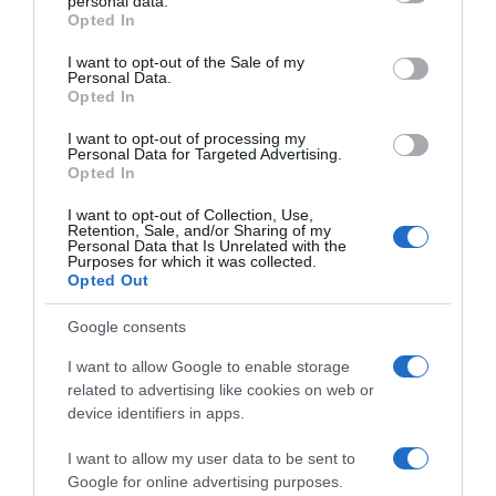
personal data.
grant or deny consent to Google and its third-party tags to
7. Način pripremeDa biste iskoristili moć detoksikacije ovih
Opted In
use your data for below specified purposes in below Google
sastojaka, slijedite ove jednostavne korake:
consent section.
I want to opt-out of the Sale of my
Personal Data.
Sve sastojke temeljito operite i očistite.Narežite ih na sitne
Opted In
komade radi lakšeg miješanja.Pomiješajte cveklu, peršun,
I want to opt-out of processing my
šargarepu, korijen đumbira i peruanske jagode u
Personal Data for Targeted Advertising.
Opted In
blenderu.Dodajte 300 ml vode kako biste lakše miješali.Miješajte
dok ne postane glatko i dobro sjedinjeno.Procijedite smjesu kroz
I want to opt-out of Collection, Use,
Retention, Sale, and/or Sharing of my
sito ili gazu da uklonite svu pulpu.Prebacite tečnost u staklenu
Personal Data that Is Unrelated with the
Purposes for which it was collected.
posudu i stavite u frižider da ostane sveža.
Opted Out
8. Kako jestiDa biste izvukli maksimum iz ove prirodne bombe,
Google consents
popijte po jednu šoljicu svakog jutra na prazan stomak. Pijte
I want to allow Google to enable storage
polako i dopustite vašem tijelu da postepeno apsorbira hranjive
related to advertising like cookies on web or
tvari. Mora se popiti u roku od 10-15 minuta, a ne odjednom kako
device identifiers in apps.
bi se spriječilo preopterećenje sistema. Uključite ovaj napitak u
svoju svakodnevnu rutinu, posebno tokom sezone gripa i virusa,
I want to allow my user data to be sent to
kako biste ojačali svoju imunološku odbranu i poboljšali
Google for online advertising purposes.