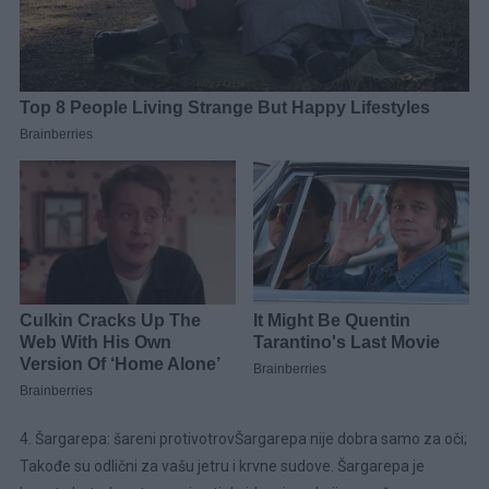
4. Šargarepa: šareni protivotrovŠargarepa nije dobra samo za oči;
Takođe su odlični za vašu jetru i krvne sudove. Šargarepa je