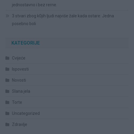
jednostavno i bez rerne.
3 stvari zbog k0jih ljudi najviše žale kada ostare: Jedna
posebno boli
KATEGORIJE
Cvijeće
Ispovesti
Novosti
Slana jela
Torte
Uncategorized
Zdravlje