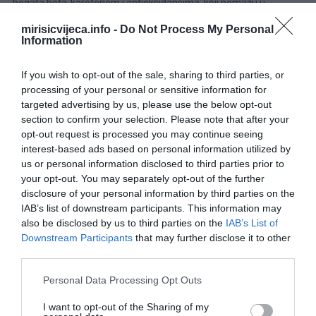
bogata beta-karotenom i antioksidansima, koji pomažu u
neutralizaciji slobodnih radikala i smanjenju upale, podržavajući
mirisicvijeca.info -
Do Not Process My Personal
proces detoksikacije jetre. Pored toga, njihov sadržaj rastvorljivih
Information
vlakana pomaže u kontroli holesterola i unapređuje zdravlje srca.
If you wish to opt-out of the sale, sharing to third parties, or
5. Korijen đumbira: začin i detoksikacijaKorijen đumbira daje
processing of your personal or sensitive information for
targeted advertising by us, please use the below opt-out
pikantnost ovoj mješavini za detoksikaciju, istovremeno pružajući
section to confirm your selection. Please note that after your
niz zdravstvenih prednosti. Njegova protuupalna i antioksidativna
opt-out request is processed you may continue seeing
svojstva pomažu u borbi protiv oksidativnog stresa i upale u jetri i
interest-based ads based on personal information utilized by
krvnim žilama. Osim toga, đumbir pomaže probavu, ublažava
us or personal information disclosed to third parties prior to
mučninu i promovira cjelokupno zdravlje.
your opt-out. You may separately opt-out of the further
disclosure of your personal information by third parties on the
6. Voće peruanske jagode:Voće peruanske jagode, poznato i kao
IAB’s list of downstream participants. This information may
also be disclosed by us to third parties on the
IAB’s List of
aguaymanto ili zlatna bobica, daje jedinstven okus ovom detoks
Downstream Participants
that may further disclose it to other
napitku. Ovo egzotično voće prepuno je vitamina, minerala i
third parties.
fitonutrijenata koji podržavaju zdravlje jetre i jačaju imunitet.
Please note that this website/app uses one or more Google
Njihov kiselkast okus daje mješavini osvježavajući okus, čineći je i
Personal Data Processing Opt Outs
services and may gather and store information including but
ukusnom i hranjivom.
not limited to your visit or usage behaviour. You may click to
I want to opt-out of the Sharing of my