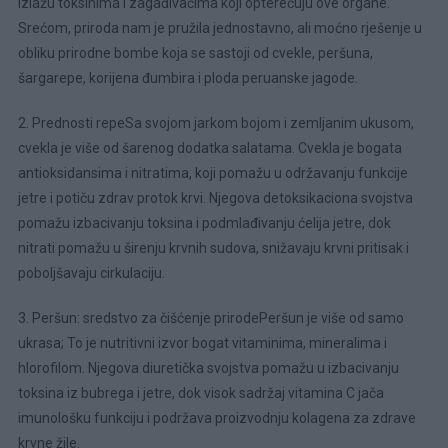
izlažu toksinima i zagađivačima koji opterećuju ove organe.
Srećom, priroda nam je pružila jednostavno, ali moćno rješenje u
obliku prirodne bombe koja se sastoji od cvekle, peršuna,
šargarepe, korijena đumbira i ploda peruanske jagode.
2. Prednosti repeSa svojom jarkom bojom i zemljanim ukusom,
cvekla je više od šarenog dodatka salatama. Cvekla je bogata
antioksidansima i nitratima, koji pomažu u održavanju funkcije
jetre i potiču zdrav protok krvi. Njegova detoksikaciona svojstva
pomažu izbacivanju toksina i podmlađivanju ćelija jetre, dok
nitrati pomažu u širenju krvnih sudova, snižavaju krvni pritisak i
poboljšavaju cirkulaciju.
3. Peršun: sredstvo za čišćenje prirodePeršun je više od samo
ukrasa; To je nutritivni izvor bogat vitaminima, mineralima i
hlorofilom. Njegova diuretička svojstva pomažu u izbacivanju
toksina iz bubrega i jetre, dok visok sadržaj vitamina C jača
imunološku funkciju i podržava proizvodnju kolagena za zdrave
krvne žile.