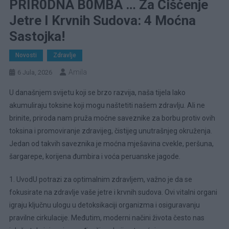
PRIR0DNA B0MBA … Za Čišćenje
Jetre I Krvnih Sudova: 4 Moćna
Sastojka!
Novosti
Zdravlje
Amila
6 Jula, 2026
U današnjem svijetu koji se brzo razvija, naša tijela lako
akumuliraju toksine koji mogu naštetiti našem zdravlju. Ali ne
brinite, priroda nam pruža moćne saveznike za borbu protiv ovih
toksina i promoviranje zdravijeg, čistijeg unutrašnjeg okruženja.
Jedan od takvih saveznika je moćna mješavina cvekle, peršuna,
šargarepe, korijena đumbira i voća peruanske jagode.
1. UvodU potrazi za optimalnim zdravljem, važno je da se
fokusirate na zdravlje vaše jetre i krvnih sudova. Ovi vitalni organi
igraju ključnu ulogu u detoksikaciji organizma i osiguravanju
pravilne cirkulacije. Međutim, moderni načini života često nas