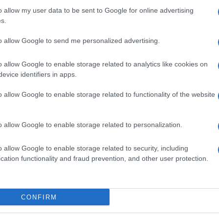
o allow my user data to be sent to Google for online advertising
s.
to allow Google to send me personalized advertising.
o allow Google to enable storage related to analytics like cookies on
evice identifiers in apps.
puter otopi dok ne postane penest.Dodajte seckani luk i pržite ga 2 do 3
o allow Google to enable storage related to functionality of the website
 6 minuta, dozvoljavajući da njihova vlaga ispari dok ivice dobiju
evenim crnim biberom da biste pojačali ukus.
o allow Google to enable storage related to personalization.
i računa da postane mirisno, a da ne zagori.Smanjite vatru na blagi nivo i
o allow Google to enable storage related to security, including
obije kremastu konzistenciju koja obavije povrće.
cation functionality and fraud prevention, and other user protection.
jte dodatnu so ili biber.Jelo poslužite toplo, posuto dodatnim crnim
, pirinča ili tosta za ozbiljniji obrok.
CONFIRM
lorije: približno 160 kcal; Proteini: približno 5 g; Masti: približno 11 g;