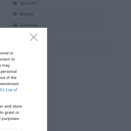
Ispovesti
Novosti
Slana jela
Torte
Uncategorized
sonal or
Zdravlje
ection to
ou may
 personal
out of the
 downstream
B’s List of
er and store
to grant or
ed purposes