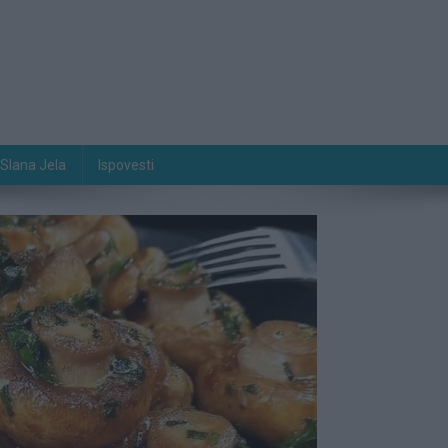
Slana Jela
Ispovesti