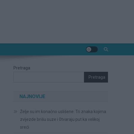
Pretraga
Pretraga
NAJNOVIJE
Želje su im konačno uslišene: Tri znaka kojima
zvijezde brišu suze i 0tvaraju put ka velikoj
sreći