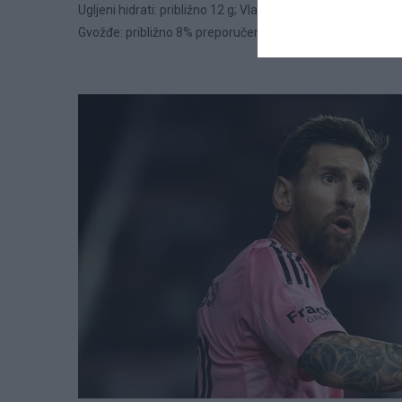
Ugljeni hidrati: približno 12 g; Vlakna: približno 3 g; Kal
Gvožđe: približno 8% preporučenog dnevnog unosa.