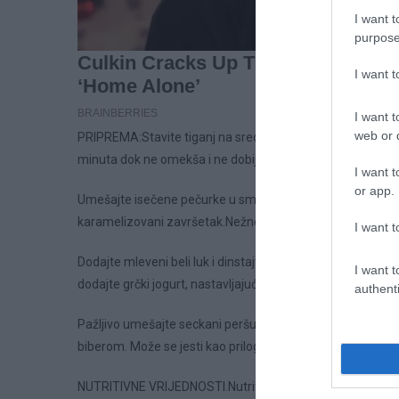
I want t
purpose
I want 
I want t
web or d
PRIPREMA:Stavite tiganj na srednju vatru i ostavite da se 
minuta dok ne omekša i ne dobije svetlo zlatnu nijansu.
I want t
or app.
Umešajte isečene pečurke u smesu i dinstajte otprilike 5 do
karamelizovani završetak.Nežno začinite solju i sveže ml
I want t
Dodajte mleveni beli luk i dinstajte još jedan minut, vodeć
I want t
dodajte grčki jogurt, nastavljajući da mešate dok sos ne d
authenti
Pažljivo umešajte seckani peršun i kopar. Po potrebi, doda
biberom. Može se jesti kao prilog ili poslužiti preko testenine
NUTRITIVNE VRIJEDNOSTI.Nutritivne informacije po porciji: Ka