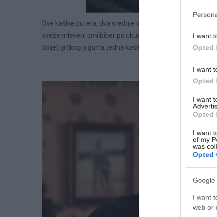
Persona
Dve kašike putera, dva srednje velika sveža crna luka sit
sveže mleveni crni biber po ukusu, dve kašike sveže seck
I want t
šolje) grčkog jogurta, jedna kašika sveže seckanog mirođij
Opted 
I want t
Opted 
I want 
Advertis
Opted 
I want t
of my P
was col
Opted 
Google 
I want t
web or d