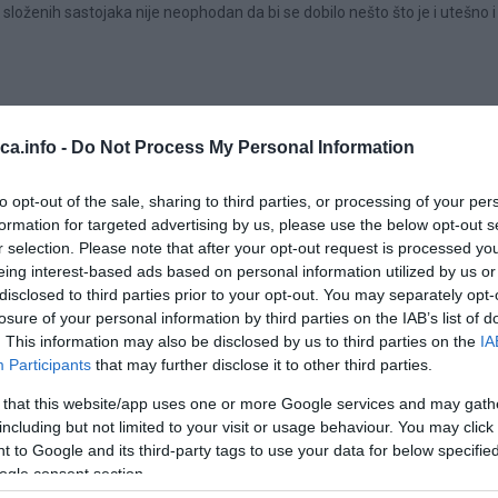
loženih sastojaka nije neophodan da bi se dobilo nešto što je i utešno i
eca.info -
Do Not Process My Personal Information
to opt-out of the sale, sharing to third parties, or processing of your per
formation for targeted advertising by us, please use the below opt-out s
r selection. Please note that after your opt-out request is processed y
eing interest-based ads based on personal information utilized by us or
disclosed to third parties prior to your opt-out. You may separately opt-
losure of your personal information by third parties on the IAB’s list of
. This information may also be disclosed by us to third parties on the
IA
Participants
that may further disclose it to other third parties.
 that this website/app uses one or more Google services and may gath
including but not limited to your visit or usage behaviour. You may click 
 to Google and its third-party tags to use your data for below specifi
ogle consent section.