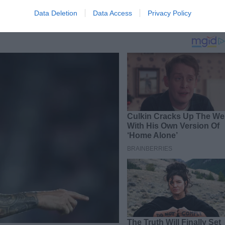
cijum: približno 60 mg; Vitamin C: približno 15% preporučenog dnevnog unos
Data Deletion
Data Access
Privacy Policy