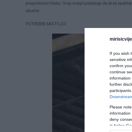
prepečenom hlebu. Ovaj recept pokazuje da širok spektar s
ukusno.
POTREBNI SASTOJCI:
mirisicvij
If you wish 
sensitive in
confirm you
continue se
information 
further disc
participants
Downstream 
Please note
information 
deny consent
in below Go