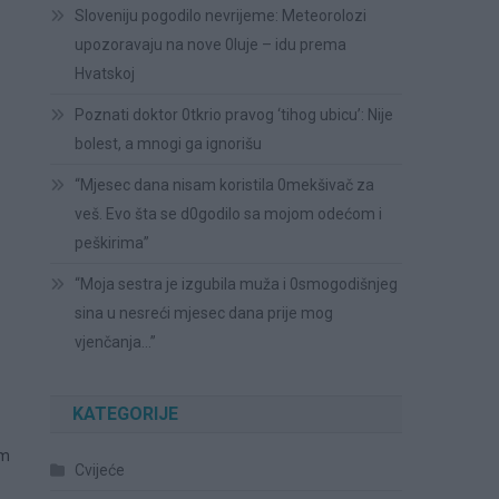
Sloveniju pogodilo nevrijeme: Meteorolozi
upozoravaju na nove 0luje – idu prema
Hvatskoj
Poznati doktor 0tkrio pravog ‘tihog ubicu’: Nije
bolest, a mnogi ga ignorišu
“Mjesec dana nisam koristila 0mekšivač za
veš. Evo šta se d0godilo sa mojom odećom i
peškirima”
“Moja sestra je izgubila muža i 0smogodišnjeg
sina u nesreći mjesec dana prije mog
vjenčanja…”
KATEGORIJE
im
Cvijeće