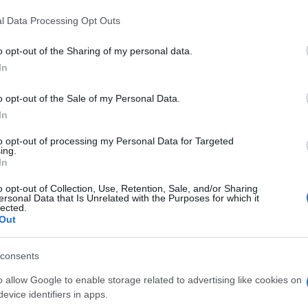
l Data Processing Opt Outs
no iseckana, 200 grama svežih pečuraka isečenih na kriške, so po ukusu,
anog peršuna, dva čena mlevenog svežeg belog luka, 60 mililitara (¼
o opt-out of the Sharing of my personal data.
e i dodatni sveže mleveni crni biber za ukrašavanje.
In
o opt-out of the Sale of my Personal Data.
In
to opt-out of processing my Personal Data for Targeted
ing.
In
o opt-out of Collection, Use, Retention, Sale, and/or Sharing
ersonal Data that Is Unrelated with the Purposes for which it
lected.
Out
consents
o allow Google to enable storage related to advertising like cookies on
evice identifiers in apps.