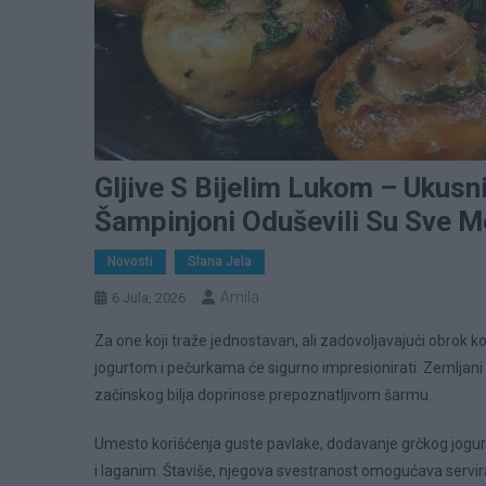
Gljive S Bijelim Lukom – Ukusn
Šampinjoni Oduševili Su Sve 
Novosti
Slana Jela
Amila
6 Jula, 2026
Za one koji traže jednostavan, ali zadovoljavajući obrok 
jogurtom i pečurkama će sigurno impresionirati. Zemljani 
začinskog bilja doprinose prepoznatljivom šarmu.
Umesto korišćenja guste pavlake, dodavanje grčkog jogurta
i laganim. Štaviše, njegova svestranost omogućava serviranj