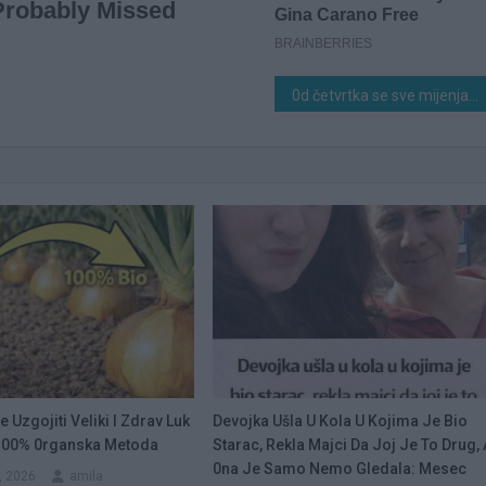
0d četvrtka se sve mijenja: Venera ulazi u Djevicu i donosi važan preokret za ove znakove
 Uzgojiti Veliki I Zdrav Luk
Devojka Ušla U Kola U Kojima Je Bio
 100% 0rganska Metoda
Starac, Rekla Majci Da Joj Je To Drug, 
0na Je Samo Nemo Gledala: Mesec
, 2026
amila