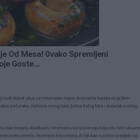
ije Od Mesa! 0vako Spremljeni
Moje Goste…
koji nudi dubok ukus uz minimalan napor, kremasta tepsija sa grčkim
ukus pečuraka, slatkoća crnog luka, ljutina belog luka i dodatak svežeg
 daje bogatu, kiselkastu i kremastu konzistenciju koja jelu čini i ukusn
e preko pirinča, testenine ili krompira, ili čak kao rustično predjelo na