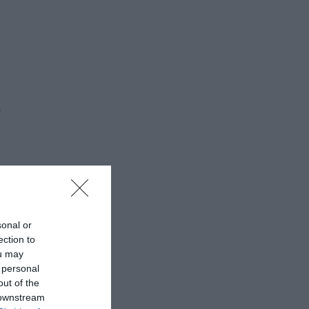
.
sonal or
ection to
ou may
 personal
out of the
 downstream