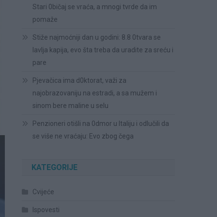
Stari 0bičaj se vraća, a mnogi tvrde da im
pomaže
Stiže najmoćniji dan u godini: 8.8 0tvara se
lavlja kapija, evo šta treba da uradite za sreću i
pare
Pjevačica ima d0ktorat, važi za
najobrazovaniju na estradi, a sa mužem i
sinom bere maline u selu
Penzioneri otišli na 0dmor u Italiju i odlučili da
se više ne vraćaju: Evo zbog čega
KATEGORIJE
Cvijeće
Ispovesti