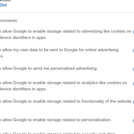
Out
consents
o allow Google to enable storage related to advertising like cookies on
evice identifiers in apps.
o allow my user data to be sent to Google for online advertising
s.
to allow Google to send me personalized advertising.
o allow Google to enable storage related to analytics like cookies on
evice identifiers in apps.
o allow Google to enable storage related to functionality of the website
jem krumpira. Zatim ih prebacite na čistu kuhinjsku krpu ili gazu i
ti način čistim ručnikom uklonite višak vlage. Ovaj korak je ključan kako
te.
o allow Google to enable storage related to personalization.
u. Umiješajte naribanu mozzarellu i parmezan, zajedno s krušnim mrvicam
o allow Google to enable storage related to security, including