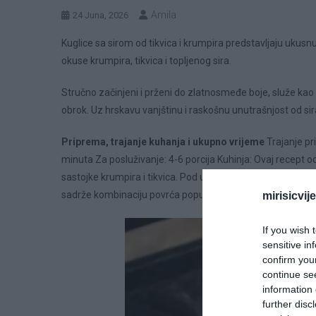
Amila
24 Juna, 2026
Kuglice sa sirom od tikvica i krumpira predstavljaju ukusn
okuse krumpira, tikvica i topljenog sira.
Stručno začinjeni i prženi do zlatnosmeđe boje, služe kao 
obrok. Uz hrskavu vanjštinu i raskošnu unutrašnjost od sira
Priprema, trajanje kuhanja i ukupno vrijeme
Trajanje pr
minuta Za posluživanje: 4-6 porcija Kuhinja: Ovaj recept o
sastojke krumpira i tikvica. Pod utjecajem je spoja medite
sadrže kombinaciju povrća poput tikvica i krumpira.
mirisicvij
If you wish 
sensitive in
confirm you
continue se
information 
further disc