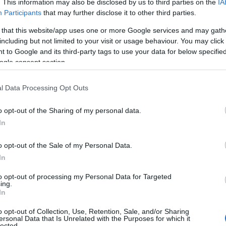
. This information may also be disclosed by us to third parties on the
IA
Participants
that may further disclose it to other third parties.
 that this website/app uses one or more Google services and may gath
including but not limited to your visit or usage behaviour. You may click 
 to Google and its third-party tags to use your data for below specifi
ogle consent section.
l Data Processing Opt Outs
o opt-out of the Sharing of my personal data.
In
srednja krumpira oguljena i naribana; dvije male tikvice, naribane; pola
armezana; četvrtina šalice krušnih mrvica; jedno tučeno jaje; dva češnja
o opt-out of the Sale of my Personal Data.
jedna žlica svježe nasjeckanog kopra (po želji); pola žličice soli (ili po
In
 za prženje. Slijede detaljne upute za kuhanje.
to opt-out of processing my Personal Data for Targeted
ing.
In
o opt-out of Collection, Use, Retention, Sale, and/or Sharing
ersonal Data that Is Unrelated with the Purposes for which it
lected.