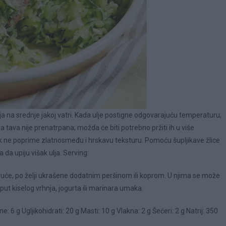
g ulja na srednje jakoj vatri. Kada ulje postigne odgovarajuću temperaturu,
a tava nije prenatrpana; možda će biti potrebno pržiti ih u više
i dok ne poprime zlatnosmeđu i hrskavu teksturu. Pomoću šupljikave žlice
 da upiju višak ulja. Serving:
 vruće, po želji ukrašene dodatnim peršinom ili koprom. U njima se može
ut kiselog vrhnja, jogurta ili marinara umaka.
e: 6 g Ugljikohidrati: 20 g Masti: 10 g Vlakna: 2 g Šećeri: 2 g Natrij: 350