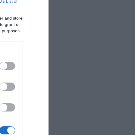
B’s List of
er and store
to grant or
ed purposes