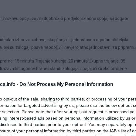
u i hrskavu opciju za međuobrok ili predjelo, skladno spajajući bogate
idealan izbor za zabave, okupljanja ili jednostavno ugodan obiteljski
, ovi su zalogaji posve neodoljivi i nevjerojatno jednostavni za pripremu
ipreme: 15 minuta Trajanje kuhanja: 20 minuta Ukupno trajanje: 35
dražava bit ugodne hrane i slanih zalogaja, spajajući široko omiljene
ranske i zapadne kulinarske tradicije, gdje izdašna i ukusna jela često
eca.info -
Do Not Process My Personal Information
to opt-out of the sale, sharing to third parties, or processing of your per
formation for targeted advertising by us, please use the below opt-out s
r selection. Please note that after your opt-out request is processed y
eing interest-based ads based on personal information utilized by us or
disclosed to third parties prior to your opt-out. You may separately opt-
losure of your personal information by third parties on the IAB’s list of