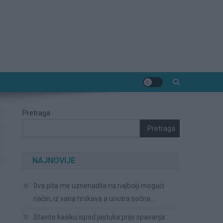
Pretraga
Pretraga
NAJNOVIJE
0va pita me uznenadila na najbolji mogući
način, iz vana hrskava a unutra sočna…
Stavite kašiku ispod jastuka prije spavanja: