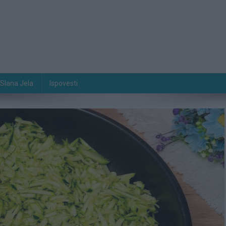
Slana Jela
Ispovesti