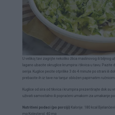
U velikoj tavi zagrijte nekoliko žlica maslinovog ili biljno
lagano ubacite okruglice krumpira i tikvica u tavu. Pazite d
serija. Kuglice pecite otprilike 3 do 4 minute po strani il
prebacite ih iz tave na tanjur obložen papirnatim ručnicima
Kuglice od sira od tikvica i krumpira prezentirajte dok su
uživati ​​samostalno ili popraćeni umakom za umakanje pop
Nutritivni podaci (po porciji)
Kalorije: 180 kcal Bjelančevin
mg Kolesterol: 40 mg