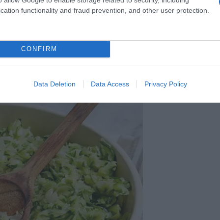
oprom (ako postoji). Začinite smjesu solju i crnim paprom. Sve sastoj
cation functionality and fraud prevention, and other user protection.
bala bi biti kohezivna. Ako se smjesa čini pretjerano vlažnom, dodajte
na svojstva. Proces oblikovanja sfera:
CONFIRM
rilike 2,5 do 3,8 cm. Ovisno o veličini, trebali biste dobiti oko 12 do 15
Data Deletion
Data Access
Privacy Policy