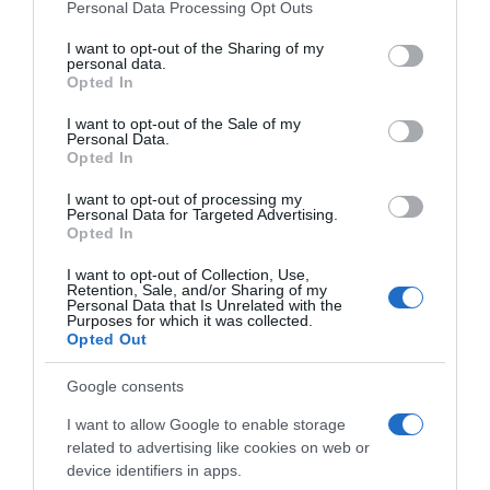
Please note that this website/app uses one or more Google
Personal Data Processing Opt Outs
services and may gather and store information including but
not limited to your visit or usage behaviour. You may click to
I want to opt-out of the Sharing of my
personal data.
grant or deny consent to Google and its third-party tags to
Opted In
use your data for below specified purposes in below Google
consent section.
I want to opt-out of the Sale of my
Personal Data.
Opted In
jaku glavobolju mučninu povraćanje povišenu tjelesnu
temperaturu slabost i malaksalost razdražljivost
I want to opt-out of processing my
Personal Data for Targeted Advertising.
Opted In
Kod djece se simptomi mogu razviti brže i biti izraženiji nego kod
odraslih osoba. Toplotni udar zahtijeva hitnu reakciju Iako se rjeđe
I want to opt-out of Collection, Use,
Retention, Sale, and/or Sharing of my
javlja od sunčanice, toplotni udar predstavlja ozbiljno i
Personal Data that Is Unrelated with the
Purposes for which it was collected.
potencijalno opasno stanje koje zahtijeva hitnu medicinsku
Opted Out
pomoć. Najčešće pogađa starije osobe, hronične bolesnike i ljude
koji duže vrijeme borave u pregrijanim prostorijama bez
Google consents
adekvatnog provjetravanja ili rashlađivanja.
I want to allow Google to enable storage
related to advertising like cookies on web or
Simptomi mogu uključivati:
veoma visoku tjelesnu
device identifiers in apps.
temperaturu ubrzan puls konfuziju i dezorijentaciju izrazitu