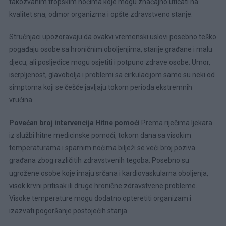
takozvanim tropskim noćima koje mogu značajno uticati na
kvalitet sna, odmor organizma i opšte zdravstveno stanje.
Stručnjaci upozoravaju da ovakvi vremenski uslovi posebno teško
pogađaju osobe sa hroničnim oboljenjima, starije građane i malu
djecu, ali posljedice mogu osjetiti i potpuno zdrave osobe. Umor,
iscrpljenost, glavobolja i problemi sa cirkulacijom samo su neki od
simptoma koji se češće javljaju tokom perioda ekstremnih
vrućina.
Povećan broj intervencija Hitne pomoći
Prema riječima ljekara
iz službi hitne medicinske pomoći, tokom dana sa visokim
temperaturama i sparnim noćima bilježi se veći broj poziva
građana zbog različitih zdravstvenih tegoba. Posebno su
ugrožene osobe koje imaju srčana i kardiovaskularna oboljenja,
visok krvni pritisak ili druge hronične zdravstvene probleme.
Visoke temperature mogu dodatno opteretiti organizam i
izazvati pogoršanje postojećih stanja.