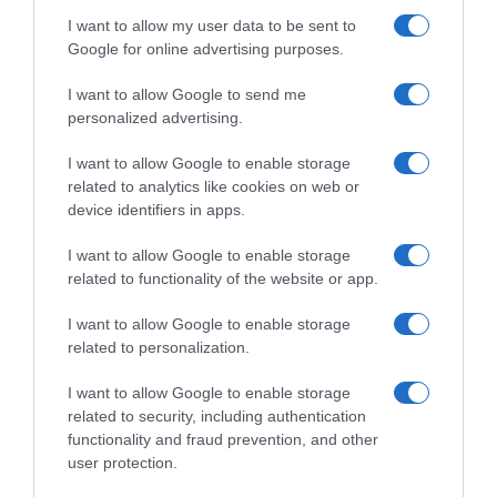
slabost gubitak svijesti
I want to allow my user data to be sent to
Google for online advertising purposes.
U takvim situacijama potrebno je odmah potražiti medicinsku
I want to allow Google to send me
pomoć.
Rashlađivanje prostora može biti od velike
personalized advertising.
pomoći Stručnjaci ističu da rashlađivanje životnog prostora može
značajno olakšati podnošenje visokih temperatura, naročito
I want to allow Google to enable storage
tokom noći kada je organizmu potreban kvalitetan odmor.
related to analytics like cookies on web or
device identifiers in apps.
Klima uređaji, ventilatori i redovno provjetravanje prostorija mogu
I want to allow Google to enable storage
pomoći u smanjenju temperaturnog opterećenja organizma.
related to functionality of the website or app.
Preporučuje se da prelazak iz rashlađene prostorije na visoke
spoljne temperature bude postepen kako bi se izbjegao
I want to allow Google to enable storage
temperaturni šok. Kako se zaštititi tokom tropskih noći i velikih
related to personalization.
vrućina?
I want to allow Google to enable storage
related to security, including authentication
Tokom perioda ekstremno visokih temperatura preporučuje
functionality and fraud prevention, and other
se:
unos dovoljne količine vode tokom dana izbjegavanje boravka
user protection.
na direktnom suncu između 11 i 16 sati nošenje lagane i svijetle