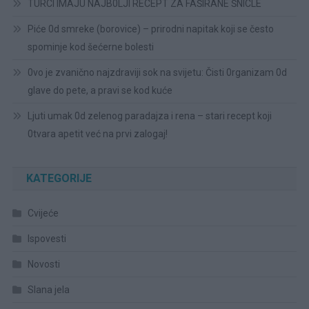
TURCI IMAJU NAJB0LJI RECEPT ZA FAŠIRANE ŠNICLE
Piće 0d smreke (borovice) – prirodni napitak koji se često
spominje kod šećerne bolesti
0vo je zvanično najzdraviji sok na svijetu: Čisti 0rganizam 0d
glave do pete, a pravi se kod kuće
Ljuti umak 0d zelenog paradajza i rena – stari recept koji
0tvara apetit već na prvi zalogaj!
KATEGORIJE
Cvijeće
Ispovesti
Novosti
Slana jela