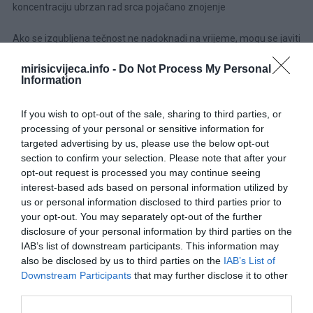
koncentraciju ubrzan rad srca pojačano znojenje
Ako se izgubljena tečnost ne nadoknadi na vrijeme, mogu se javiti
ozbiljnije tegobe povezane sa dehidracijom i pregrijavanjem
mirisicvijeca.info -
Do Not Process My Personal
organizma. Sunčanica – česta posljedica dugog boravka na
Information
suncu Tokom ljetnih mjeseci sunčanica je jedan od najčešćih
problema uzrokovanih visokim temperaturama. Nastaje nakon
If you wish to opt-out of the sale, sharing to third parties, or
dužeg izlaganja direktnom suncu, naročito bez odgovarajuće
processing of your personal or sensitive information for
zaštite glave. Ljekari savjetuju nošenje šešira, kačketa ili drugih
targeted advertising by us, please use the below opt-out
section to confirm your selection. Please note that after your
pokrivala za glavu, posebno kada se boravi napolju tokom
opt-out request is processed you may continue seeing
najtoplijeg dijela dana.
interest-based ads based on personal information utilized by
us or personal information disclosed to third parties prior to
Najčešći simptomi sunčanice uključuju:
your opt-out. You may separately opt-out of the further
disclosure of your personal information by third parties on the
IAB’s list of downstream participants. This information may
also be disclosed by us to third parties on the
IAB’s List of
Downstream Participants
that may further disclose it to other
third parties.