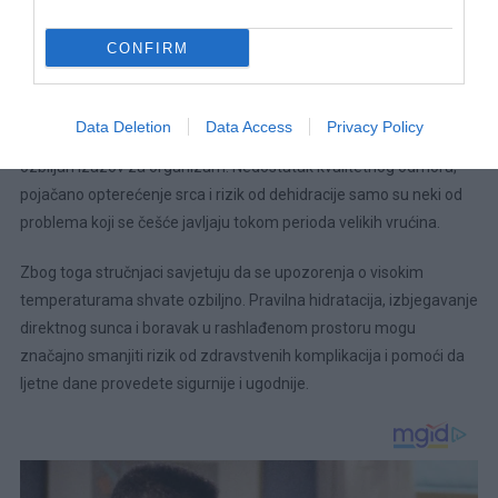
odjeće korištenje šešira ili kačketa prilikom izlaska boravak u
rashlađenim prostorijama izbjegavanje težih fizičkih aktivnosti
CONFIRM
tokom najvećih vrućina posebna briga o djeci, starijim osobama i
hroničnim bolesnicima
Data Deletion
Data Access
Privacy Policy
Tropske noći i dugotrajni toplotni talasi mogu predstavljati
ozbiljan izazov za organizam. Nedostatak kvalitetnog odmora,
pojačano opterećenje srca i rizik od dehidracije samo su neki od
problema koji se češće javljaju tokom perioda velikih vrućina.
Zbog toga stručnjaci savjetuju da se upozorenja o visokim
temperaturama shvate ozbiljno. Pravilna hidratacija, izbjegavanje
direktnog sunca i boravak u rashlađenom prostoru mogu
značajno smanjiti rizik od zdravstvenih komplikacija i pomoći da
ljetne dane provedete sigurnije i ugodnije.