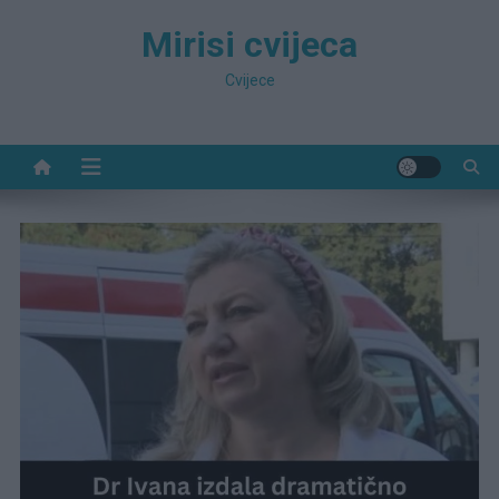
Preskočite
Mirisi cvijeca
na
sadržaj
Cvijece