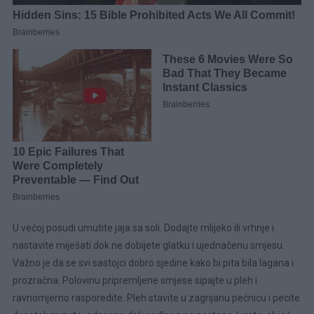
U većoj posudi umutite jaja sa soli. Dodajte mlijeko ili vrhnje i
nastavite miješati dok ne dobijete glatku i ujednačenu smjesu.
Važno je da se svi sastojci dobro sjedine kako bi pita bila lagana i
prozračna. Polovinu pripremljene smjese sipajte u pleh i
ravnomjerno rasporedite. Pleh stavite u zagrijanu pećnicu i pecite