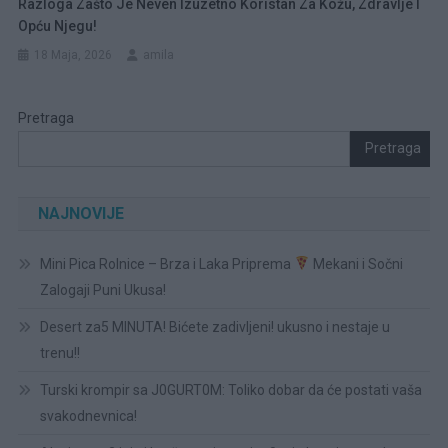
Razloga Zašto Je Neven Izuzetno Koristan Za Kožu, Zdravlje I
Opću Njegu!
18 Maja, 2026
amila
Pretraga
Pretraga
NAJNOVIJE
Mini Pica Rolnice – Brza i Laka Priprema
Mekani i Sočni
Zalogaji Puni Ukusa!
Desert za5 MINUTA! Bićete zadivljeni! ukusno i nestaje u
trenu!!
Turski krompir sa J0GURT0M: Toliko dobar da će postati vaša
svakodnevnica!