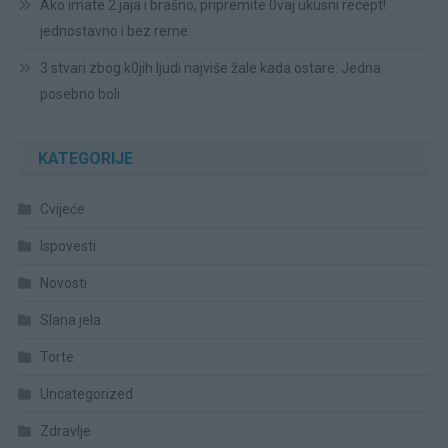
Ako imate 2 jaja i brašno, pripremite 0vaj ukusni recept!
jednostavno i bez rerne.
3 stvari zbog k0jih ljudi najviše žale kada ostare: Jedna
posebno boli
KATEGORIJE
Cvijeće
Ispovesti
Novosti
Slana jela
Torte
Uncategorized
Zdravlje