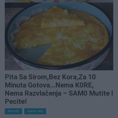
Pita Sa Sirom,bez Kora,za 10
Minuta Gotova…Nema K0RE,
Nema Razvlačenja – SAM0 Mutite I
Pecite!
Novosti
Slana Jela