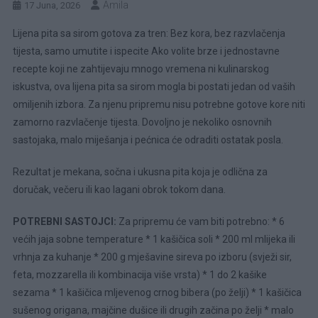
Amila
17 Juna, 2026
Lijena pita sa sirom gotova za tren: Bez kora, bez razvlačenja
tijesta, samo umutite i ispecite Ako volite brze i jednostavne
recepte koji ne zahtijevaju mnogo vremena ni kulinarskog
iskustva, ova lijena pita sa sirom mogla bi postati jedan od vaših
omiljenih izbora. Za njenu pripremu nisu potrebne gotove kore niti
zamorno razvlačenje tijesta. Dovoljno je nekoliko osnovnih
sastojaka, malo miješanja i pećnica će odraditi ostatak posla.
Rezultat je mekana, sočna i ukusna pita koja je odlična za
doručak, večeru ili kao lagani obrok tokom dana.
POTREBNI SASTOJCI:
Za pripremu će vam biti potrebno: * 6
većih jaja sobne temperature * 1 kašičica soli * 200 ml mlijeka ili
vrhnja za kuhanje * 200 g mješavine sireva po izboru (svježi sir,
feta, mozzarella ili kombinacija više vrsta) * 1 do 2 kašike
sezama * 1 kašičica mljevenog crnog bibera (po želji) * 1 kašičica
sušenog origana, majčine dušice ili drugih začina po želji * malo