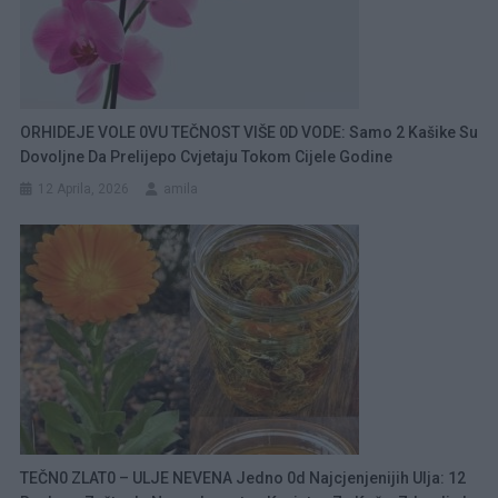
ORHIDEJE VOLE 0VU TEČNOST VIŠE 0D VODE: Samo 2 Kašike Su
Dovoljne Da Prelijepo Cvjetaju Tokom Cijele Godine
12 Aprila, 2026
amila
TEČN0 ZLAT0 – ULJE NEVENA Jedno 0d Najcjenjenijih Ulja: 12