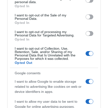
Nakon toga preko sira pažljivo prelijte preostalu smjesu od jaja.
personal data.
grant or deny consent to Google and its third-party tags to
Opted In
Vodite računa da se ravnomjerno rasporedi po cijeloj površini. Po
use your data for below specified purposes in below Google
vrhu pospite sezamom, biberom i začinskim biljem ako ih
consent section.
I want to opt-out of the Sale of my
Personal Data.
koristite.
Opted In
Pitu vratite u pećnicu i nastavite peći još oko 20 minuta, odnosno
I want to opt-out of processing my
Personal Data for Targeted Advertising.
dok ne dobije lijepu zlatnu boju. Rubovi bi trebali biti lagano
Opted In
odvojeni od pleha, a sredina pečena, ali i dalje mekana.
I want to opt-out of Collection, Use,
Retention, Sale, and/or Sharing of my
Posluživanje
Nakon pečenja ostavite pitu desetak minuta da se
Personal Data that Is Unrelated with the
Purposes for which it was collected.
malo prohladi. Zatim je pažljivo izvadite iz pleha, narežite na
Opted Out
komade i poslužite. Najukusnija je dok je još topla, ali jednako
dobro prija i kada se potpuno ohladi. Možete je servirati uz jogurt,
Google consents
kiselo mlijeko ili svježu sezonsku salatu.
I want to allow Google to enable storage
related to advertising like cookies on web or
Savjet za još bolji ukus
Po želji u smjesu možete dodati sitno
device identifiers in apps.
sjeckani peršun, mladi luk, špinat ili malo šunke. Na taj način svaki
put možete dobiti novu verziju ovog jednostavnog jela i prilagoditi
I want to allow my user data to be sent to
ga ukusu svoje porodice.
Google for online advertising purposes.