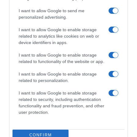
I want to allow Google to send me
Zaključak
Lijena pita sa sirom idealan je recept za dane kada
personalized advertising.
želite pripremiti nešto ukusno bez puno truda. Bez razvlačenja
tijesta i komplikovanih koraka, za kratko vrijeme dobićete
I want to allow Google to enable storage
mekano i mirisno jelo koje će rado jesti i odrasli i djeca.
related to analytics like cookies on web or
device identifiers in apps.
I want to allow Google to enable storage
related to functionality of the website or app.
I want to allow Google to enable storage
related to personalization.
I want to allow Google to enable storage
related to security, including authentication
functionality and fraud prevention, and other
user protection.
CONFIRM