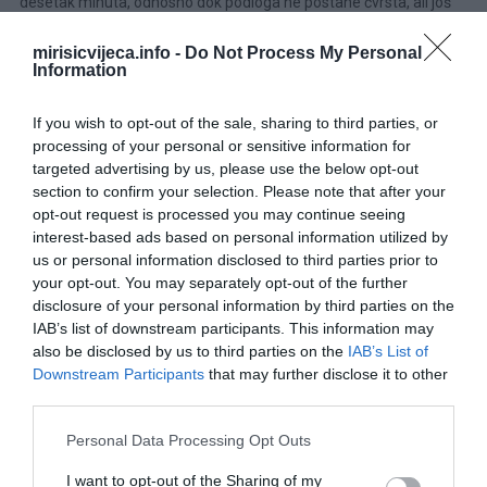
desetak minuta, odnosno dok podloga ne postane čvrsta, ali još
uvijek svijetle boje.
mirisicvijeca.info -
Do Not Process My Personal
Information
If you wish to opt-out of the sale, sharing to third parties, or
processing of your personal or sensitive information for
targeted advertising by us, please use the below opt-out
section to confirm your selection. Please note that after your
opt-out request is processed you may continue seeing
interest-based ads based on personal information utilized by
us or personal information disclosed to third parties prior to
your opt-out. You may separately opt-out of the further
disclosure of your personal information by third parties on the
IAB’s list of downstream participants. This information may
Dok se prvi sloj peče, pripremite sir. Naribajte ga ili usitnite,
also be disclosed by us to third parties on the
IAB’s List of
zavisno od vrste koju koristite. Izvadite pleh iz pećnice i preko
Downstream Participants
that may further disclose it to other
polupečene podloge ravnomjerno rasporedite sir. Vratite u
third parties.
pećnicu na jednu do dvije minute kako bi sir omekšao i počeo se
Please note that this website/app uses one or more Google
Personal Data Processing Opt Outs
topiti.
services and may gather and store information including but
not limited to your visit or usage behaviour. You may click to
I want to opt-out of the Sharing of my