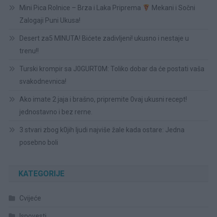
Mini Pica Rolnice – Brza i Laka Priprema
Mekani i Sočni
Zalogaji Puni Ukusa!
Desert za5 MINUTA! Bićete zadivljeni! ukusno i nestaje u
trenu!!
Turski krompir sa J0GURT0M: Toliko dobar da će postati vaša
svakodnevnica!
Ako imate 2 jaja i brašno, pripremite 0vaj ukusni recept!
jednostavno i bez rerne.
3 stvari zbog k0jih ljudi najviše žale kada ostare: Jedna
posebno boli
KATEGORIJE
Cvijeće
Ispovesti