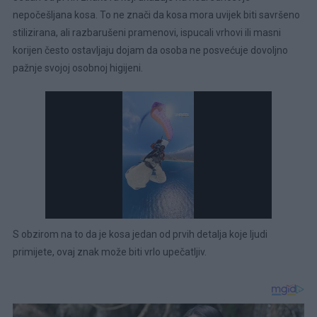
nepočešljana kosa. To ne znači da kosa mora uvijek biti savršeno
stilizirana, ali razbarušeni pramenovi, ispucali vrhovi ili masni
korijen često ostavljaju dojam da osoba ne posvećuje dovoljno
pažnje svojoj osobnoj higijeni.
S obzirom na to da je kosa jedan od prvih detalja koje ljudi
primijete, ovaj znak može biti vrlo upečatljiv.