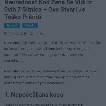
Neurednost Kod Žena Se Vidi Iz
0vih 7 Sitnica – Ove Stvari Je
Teško Prikriti
Novosti
Zdravlje
Amila
16 Juna, 2026
Neurednost nije osobina koja se isključivo veže za muškarce, iako
se često tako stereotipizira. I žene, bez obzira na svoj stil,
osobnost ili životne navike, mogu pokazivati znakove
neurednosti.
Neke sitnice koje otkrivaju neurednost lako se primjećuju i teško
prikrivaju. Evo sedam takvih znakova koje mnogi smatraju
neizostavnim pokazateljima neurednosti.
1. Nepočešljana kosa
Jedan od prvih znakova koji ukazuje na neurednost je