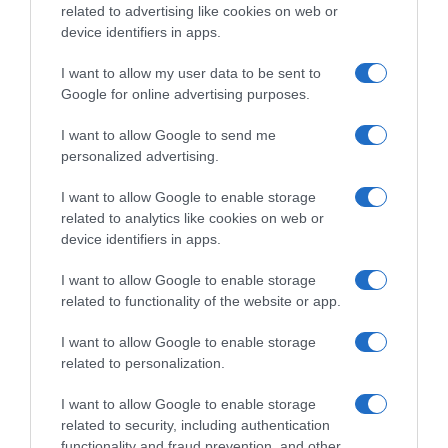
ostavlja dugotrajan dojam na okolinu. Parfem može privremeno
related to advertising like cookies on web or
device identifiers in apps.
prikriti mirise, ali pravi problemi brzo postaju očiti.
I want to allow my user data to be sent to
Neurednost se može manifestirati kroz ove sitne, ali značajne
Google for online advertising purposes.
detalje. Iako se neurednost često pripisuje zauzetom životnom
stilu ili trenucima nemara, dugotrajno zanemarivanje ovih
I want to allow Google to send me
aspekata može utjecati na dojam koji ostavljamo na druge.
personalized advertising.
I want to allow Google to enable storage
Važno je napomenuti da savršenstvo nije cilj – svi imamo
related to analytics like cookies on web or
trenutke kada nešto zanemarimo. No, briga o osnovnim stvarima
device identifiers in apps.
poput čistoće, higijene i organizacije odraz je poštovanja prema
sebi i drugima.
I want to allow Google to enable storage
related to functionality of the website or app.
odmorimozak.com
I want to allow Google to enable storage
related to personalization.
I want to allow Google to enable storage
related to security, including authentication
functionality and fraud prevention, and other