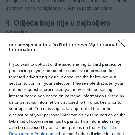
pridaje pažnju detaljima. Nokti ne moraju uvijek biti nalakirani, ali
urednost i osnovna higijena su ključni za pozitivan dojam.
4. Odjeća koja nije u najboljem
stanju
mirisicvijeca.info -
Do Not Process My Personal
Odjeća koja je zgužvana, s mrljama ili vidljivim oštećenjima poput
Information
rupa ili potrgane tkanine, može odavati dojam nemarnosti.
If you wish to opt-out of the sale, sharing to third parties, or
Čak i ako osoba nosi stariju odjeću, bitno je da je čista i uredna.
processing of your personal or sensitive information for
Neurednost u odijevanju teško se prikriva, jer je to nešto što
targeted advertising by us, please use the below opt-out
sugovornici odmah primijete.
section to confirm your selection. Please note that after your
opt-out request is processed you may continue seeing
5. Neorganizirana torba
interest-based ads based on personal information utilized by
us or personal information disclosed to third parties prior to
your opt-out. You may separately opt-out of the further
Ženska torba često je ogledalo organiziranosti. Kada su stvari u
disclosure of your personal information by third parties on the
torbi razbacane, papiri izgužvani, a pronalaženje ključeva ili
IAB’s list of downstream participants. This information may
mobitela traje predugo, to može ostaviti dojam da osoba ima
also be disclosed by us to third parties on the
IAB’s List of
poteškoća s organizacijom u širem smislu. Kaotična torba nije
Downstream Participants
that may further disclose it to other