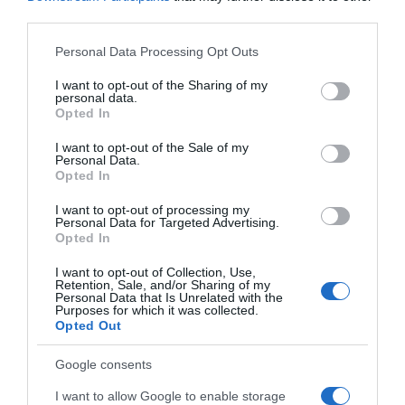
third parties.
samo stvar praktičnosti već i znak neurednog stila života.
Please note that this website/app uses one or more Google
Personal Data Processing Opt Outs
6. Zapušteno radno ili životno
services and may gather and store information including but
okruženje
not limited to your visit or usage behaviour. You may click to
I want to opt-out of the Sharing of my
personal data.
grant or deny consent to Google and its third-party tags to
Opted In
use your data for below specified purposes in below Google
Kaže se da je dom odraz osobe, a to vrijedi i za radno okruženje.
consent section.
I want to opt-out of the Sale of my
Ako je stol zatrpan papirićima, šalicama od kave ili
Personal Data.
neorganiziranim bilješkama, to ukazuje na nedostatak reda i
Opted In
planiranja.
I want to opt-out of processing my
Personal Data for Targeted Advertising.
Opted In
Slično vrijedi i za dom – neoprano posuđe, razbacana odjeća ili
nered u kupaonici lako odaju neurednost.
I want to opt-out of Collection, Use,
Retention, Sale, and/or Sharing of my
Personal Data that Is Unrelated with the
7. Miris
Purposes for which it was collected.
Opted Out
Iako nije vizualan pokazatelj, miris je možda najsnažniji signal
Google consents
neurednosti. Zanemarivanje osobne higijene, poput nepranja
zuba, rijetkog tuširanja ili korištenja odjeće koja nije svježa,
I want to allow Google to enable storage