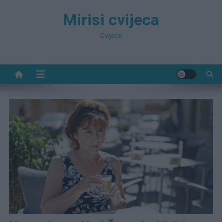
Preskočite
Mirisi cvijeca
na
sadržaj
Cvijece