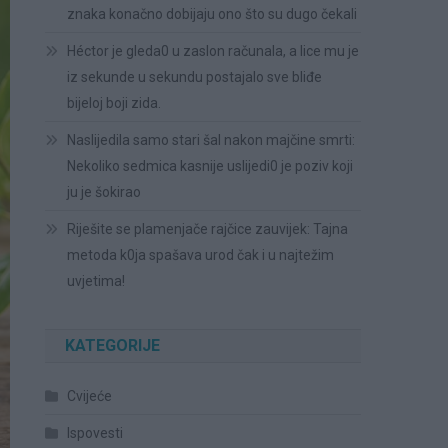
znaka konačno dobijaju ono što su dugo čekali
Héctor je gleda0 u zaslon računala, a lice mu je
iz sekunde u sekundu postajalo sve bliđe
bijeloj boji zida.
Naslijedila samo stari šal nakon majčine smrti:
Nekoliko sedmica kasnije uslijedi0 je poziv koji
ju je šokirao
Riješite se plamenjače rajčice zauvijek: Tajna
metoda k0ja spašava urod čak i u najtežim
uvjetima!
KATEGORIJE
Cvijeće
Ispovesti