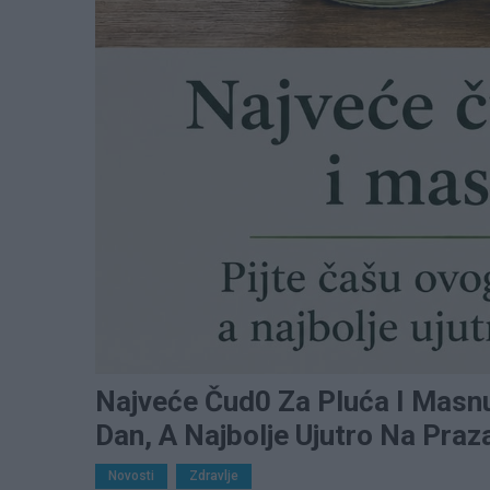
Najveće Čud0 Za Pluća I Masnu
Dan, A Najbolje Ujutro Na Praz
Novosti
Zdravlje