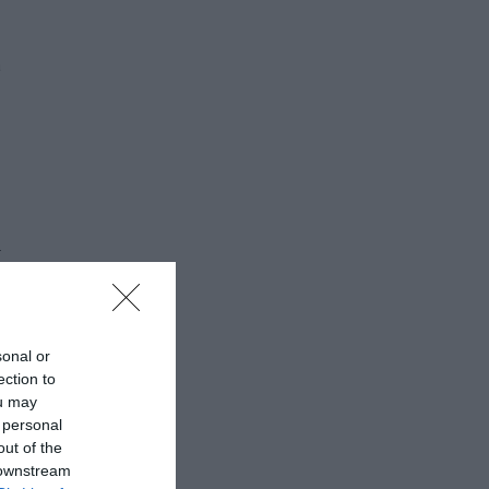
a
.
sonal or
ection to
ou may
 personal
out of the
 downstream