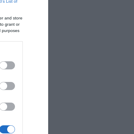
B’s List of
er and store
to grant or
ed purposes