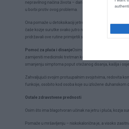
nepravilnog načina života – danas je jedan od najčešćih ti
authenti
u borbi protiv ovog problema.
Ona pomaže u detoksikaciji jetre, potiče regeneraciju stani
čaše kozje surutke svako jutro na prazan želudac, tijekom
pridržavali ove rutine primijetili su smanjenje osjećaja um
Pomoć za pluća i disanje
Osim što pomaže jetri, kozja s
zamijeniti medicinski tretman kod ozbiljnih plućnih boles
smanjenju simptoma poput otežanog disanja, kašlja i osje
Zahvaljujući svojim protuupalnim svojstvima, redovita kon
funkcije, osobito kod osoba koje su izložene duhanskom d
Ostale zdravstvene prednosti
Osim što ima blagotvoran učinak na jetru i pluća, kozja sur
Pomaže u mršavljenju – niskokalorična je, a visoko zasitn