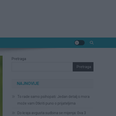
Pretraga
Pretraga
NAJNOVIJE
To rade samo psihopati: Jedan detalj s mora
može vam 0tkriti puno o prijateljima
Do kraja avgusta sudbina se mijenja: 0va 3