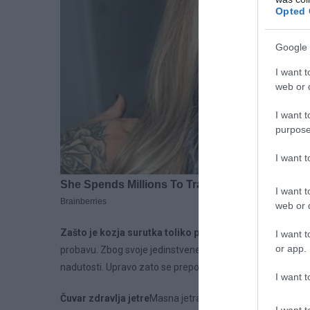
Opted 
Google 
I want t
web or d
I want t
purpose
I want 
I want t
web or d
Zašto je kozja surutka toliko posebna?
Za razliku od kra
I want t
or app.
probavu. Zbog svoje jedinstvene molekularne strukture, brž
nadutosti. Upravo zato se preporučuje i osobama koje su osj
I want t
Čuvar zdravlja jetre
Masna jetra – stanje koje pogađa sve v
I want t