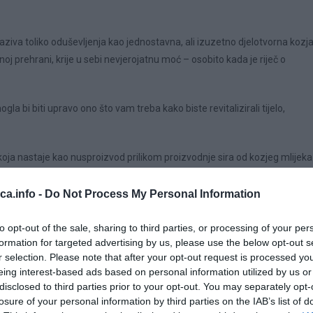
zaziva toliko oduševljenja kao jednostavna, ali izuzetno djelotvorna kozj
 prehrani, krije u sebi nevjerojatnu moć – osobito kada je riječ o
 bi biti upravo ono što vam treba kako biste revitalizirali tijelo,
koja nastaje kao nusproizvod prilikom proizvodnje sira od kozjeg mlijeka
ra, blago žućkasta tekućina.
eca.info -
Do Not Process My Personal Information
to opt-out of the sale, sharing to third parties, or processing of your per
formation for targeted advertising by us, please use the below opt-out s
r selection. Please note that after your opt-out request is processed y
eing interest-based ads based on personal information utilized by us or
disclosed to third parties prior to your opt-out. You may separately opt-
losure of your personal information by third parties on the IAB’s list of