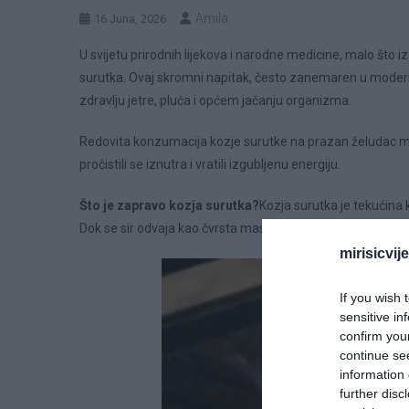
Amila
16 Juna, 2026
U svijetu prirodnih lijekova i narodne medicine, malo što i
surutka. Ovaj skromni napitak, često zanemaren u modernoj
zdravlju jetre, pluća i općem jačanju organizma.
Redovita konzumacija kozje surutke na prazan želudac mogla
pročistili se iznutra i vratili izgubljenu energiju.
Što je zapravo kozja surutka?
Kozja surutka je tekućina 
Dok se sir odvaja kao čvrsta masa, surutka ostaje kao bist
mirisicvij
If you wish 
sensitive in
confirm you
continue se
information 
further disc