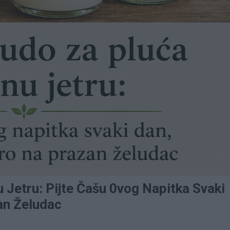
 Jetru: Pijte Čašu 0vog Napitka Svaki
an Želudac