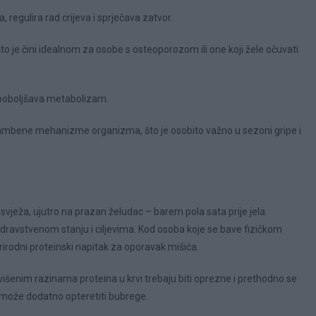
 regulira rad crijeva i sprječava zatvor.
o je čini idealnom za osobe s osteoporozom ili one koji žele očuvati
i poboljšava metabolizam.
rambene mehanizme organizma, što je osobito važno u sezoni gripe i
svježa, ujutro na prazan želudac – barem pola sata prije jela.
dravstvenom stanju i ciljevima. Kod osoba koje se bave fizičkom
prirodni proteinski napitak za oporavak mišića.
išenim razinama proteina u krvi trebaju biti oprezne i prethodno se
na može dodatno opteretiti bubrege.