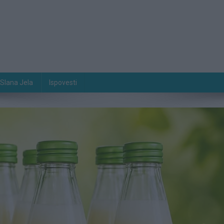
Slana Jela
Ispovesti