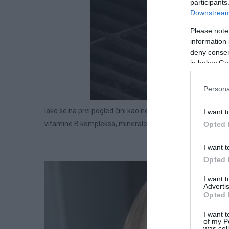
participants
Downstream 
Please note
information 
deny consent
in below Go
Persona
Iako se na prvi pogled čini kao nešto beznačajno, u sebi sad
I want t
vitamine B kompleksa, minerale i laktose koji povoljno utj
Opted 
I want t
Opted 
I want 
Advertis
Opted 
I want t
of my P
was col