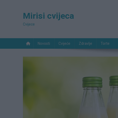
Preskočite
na
Mirisi cvijeca
sadržaj
Cvijece
Novosti
Cvijeće
Zdravlje
Torte