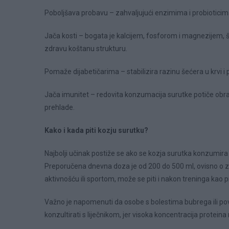
Poboljšava probavu – zahvaljujući enzimima i probioticima,
Jača kosti – bogata je kalcijem, fosforom i magnezijem, št
zdravu koštanu strukturu.
Pomaže dijabetičarima – stabilizira razinu šećera u krvi 
Jača imunitet – redovita konzumacija surutke potiče ob
prehlade.
Kako i kada piti kozju surutku?
Najbolji učinak postiže se ako se kozja surutka konzumira 
Preporučena dnevna doza je od 200 do 500 ml, ovisno o z
aktivnošću ili sportom, može se piti i nakon treninga kao 
Važno je napomenuti da osobe s bolestima bubrega ili pov
konzultirati s liječnikom, jer visoka koncentracija protei