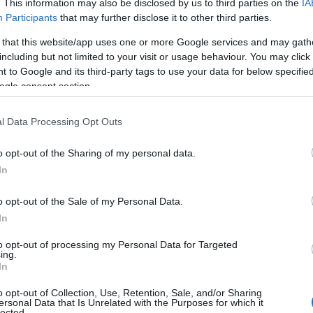
. This information may also be disclosed by us to third parties on the
IA
Participants
that may further disclose it to other third parties.
 that this website/app uses one or more Google services and may gath
including but not limited to your visit or usage behaviour. You may click 
 to Google and its third-party tags to use your data for below specifi
ogle consent section.
l Data Processing Opt Outs
rži obilje hranjivih tvari – uključujući lako probavljive proteine, enzime,
o opt-out of the Sharing of my personal data.
eču na probavni sustav.
In
o opt-out of the Sale of my Personal Data.
In
to opt-out of processing my Personal Data for Targeted
ing.
In
o opt-out of Collection, Use, Retention, Sale, and/or Sharing
ersonal Data that Is Unrelated with the Purposes for which it
lected.