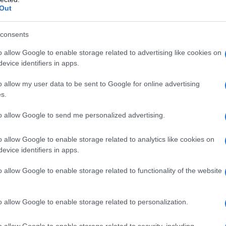
Out
consents
o allow Google to enable storage related to advertising like cookies on
evice identifiers in apps.
o allow my user data to be sent to Google for online advertising
s.
to allow Google to send me personalized advertising.
o allow Google to enable storage related to analytics like cookies on
evice identifiers in apps.
vljeg mlijeka i njegovih derivata, kozja surutka je znatno lakša za
o allow Google to enable storage related to functionality of the website
e se apsorbira u tijelu, ne izaziva probavne smetnje i ne stvara osjećaj
etljive na laktozu ili koje boluju od različitih probavnih poremećaja.
o allow Google to enable storage related to personalization.
eći broj ljudi, najčešće zbog loše prehrane, stresa, alkohola ili
o allow Google to enable storage related to security, including