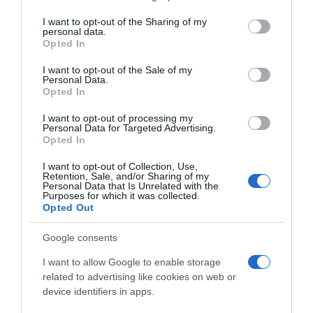
services and may gather and store information including but
mijenja i fokus prebacuje na druge oblasti i drugačiji tempo
not limited to your visit or usage behaviour. You may click to
I want to opt-out of the Sharing of my
dešavanja.
personal data.
grant or deny consent to Google and its third-party tags to
Opted In
use your data for below specified purposes in below Google
Zbog toga se savjetuje da se sve važne finansijske odluke,
consent section.
I want to opt-out of the Sale of my
dogovori i potpisivanja završe u ovom vremenskom okviru, jer
Personal Data.
Opted In
kasnije okolnosti mogu biti sporije i manje povoljne za brze
promjene.
I want to opt-out of processing my
Personal Data for Targeted Advertising.
Opted In
Kako da ne propustite prilike
I want to opt-out of Collection, Use,
Retention, Sale, and/or Sharing of my
Najveći izazov u narednim danima bit će odlaganje odluka i
Personal Data that Is Unrelated with the
Purposes for which it was collected.
previše razmišljanja prije akcije. Za Bikove je važno da brzo
Opted Out
reaguju na konkretne ponude, bez nepotrebnog odlaganja.
Google consents
Rakovi bi trebali zadržati svoje planove za sebe dok se stvari ne
I want to allow Google to enable storage
formalizuju, jer previše dijeljenja informacija može unijeti
related to advertising like cookies on web or
nepotreban uticaj okoline. Posebno se ističu petak i ponedjeljak
device identifiers in apps.
kao dani kada se mogu donijeti ključne odluke.