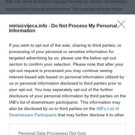
Rak ovih dana doživljava osjećaj mira koji se odnosi i na finansije i
na porodične odnose istovremeno. Već u petak navečer može
doći do razrješenja jednog dugotrajnog pitanja koje vas je
opterećivalo, najčešće u vezi sa zajedničkom imovinom,
mirisicvijeca.info -
Do Not Process My Personal
Information
računima ili pozajmicama unutar porodice.
If you wish to opt-out of the sale, sharing to third parties, or
Vaša intuicija je pojačana, pa je važno da joj vjerujete i da ne
processing of your personal or sensitive information for
dozvolite da na vas previše utiču savjeti okoline, čak i kada djeluju
targeted advertising by us, please use the below opt-out
razumno. Povoljne prilike mogu doći kroz diskretne veze,
section to confirm your selection. Please note that after your
preporuke ili neočekivane situacije, a rjeđe kroz otvorene sukobe
opt-out request is processed you may continue seeing
ili rasprave. Preporučuje se strpljenje i pažljivo donošenje odluka
interest-based ads based on personal information utilized by
kada osjetite da je pravi trenutak.
us or personal information disclosed to third parties prior to
your opt-out. You may separately opt-out of the further
disclosure of your personal information by third parties on the
Zašto baš ovaj period od 12
IAB’s list of downstream participants. This information may
dana
also be disclosed by us to third parties on the
IAB’s List of
Downstream Participants
that may further disclose it to other
third parties.
Ovaj kraći period posmatra se kao simbolično vrijeme pojačanih
Please note that this website/app uses one or more Google
mogućnosti za određene znakove, nakon čega se energija
Personal Data Processing Opt Outs