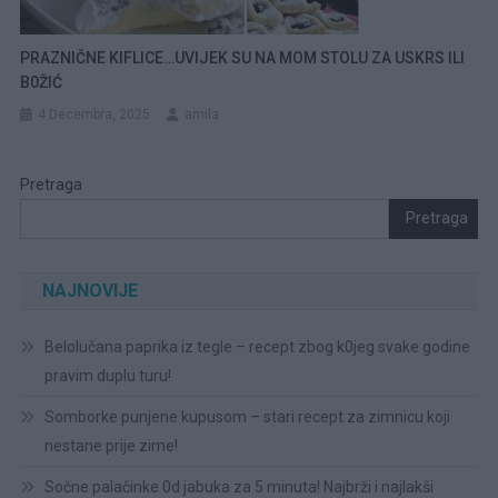
PRAZNIČNE KIFLICE…UVIJEK SU NA MOM STOLU ZA USKRS ILI
B0ŽIĆ
4 Decembra, 2025
amila
Pretraga
Pretraga
NAJNOVIJE
Belolučana paprika iz tegle – recept zbog k0jeg svake godine
pravim duplu turu!
Somborke punjene kupusom – stari recept za zimnicu koji
nestane prije zime!
Sočne palačinke 0d jabuka za 5 minuta! Najbrži i najlakši