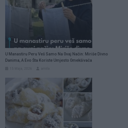
U Manastiru Peru Veš Samo Na 0vaj Način: Miriše Divno
Danima, A Evo Šta Koriste Umjesto 0mekšivača
15 Maja, 2026
amila