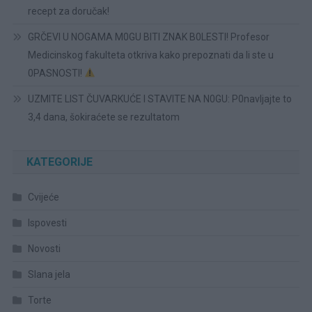
recept za doručak!
GRČEVI U NOGAMA M0GU BITI ZNAK B0LESTI! Profesor
Medicinskog fakulteta otkriva kako prepoznati da li ste u
0PASNOSTI!
UZMITE LIST ČUVARKUĆE I STAVITE NA N0GU: P0navljajte to
3,4 dana, šokiraćete se rezultatom
KATEGORIJE
Cvijeće
Ispovesti
Novosti
Slana jela
Torte