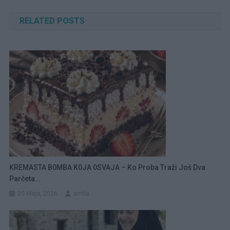
članaka
RELATED POSTS
KREMASTA B0MBA K0JA 0SVAJA – Ko Proba Traži Još Dva
Parčeta…
20 Maja, 2026
amila