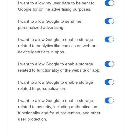
I want to allow my user data to be sent to
Šta zapravo znači finansijski preokret za ova dva znaka
Google for online advertising purposes.
Ovaj period ne govori o naglim dobicima, već o zatvaranju
I want to allow Google to send me
personalized advertising.
dugotrajnih finansijskih rupa i stabilizaciji koja donosi olakšanje i
mir. To može uključivati naplatu potraživanja, rješavanje zaostalih
I want to allow Google to enable storage
obaveza ili neočekivanu pomoć u pravom trenutku.
related to analytics like cookies on web or
device identifiers in apps.
I want to allow Google to enable storage
related to functionality of the website or app.
I want to allow Google to enable storage
related to personalization.
I want to allow Google to enable storage
related to security, including authentication
functionality and fraud prevention, and other
user protection.