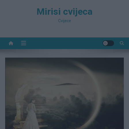
Preskočite
Mirisi cvijeca
na
sadržaj
Cvijece