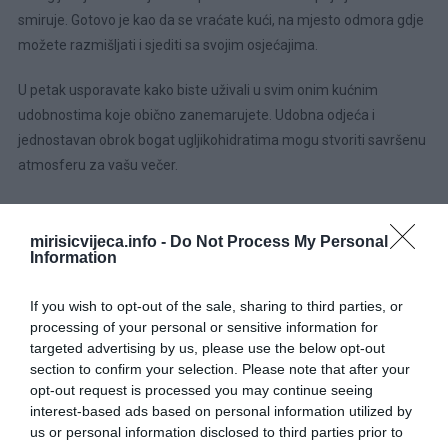
smiruje. Gotovo je kao da se vraćate kući, na mjesto odmora gdje
možete razmišljati i sjediti sa svojim osjećajima.
U petak usporavate kako biste uživali u svim onim kućnim
udobnostima koje obično zanemarujete. Udobna odjeća i
jednostavan obrok bogat ugljikohidratima mogu stvoriti savršenu
atmosferu za vašu večer.
Ono što ovaj dan čini posebno posebnim jeste spoznaja do koje
dolazite. Sviđa vam se sporiji način života. Više volite
mirisicvijeca.info -
Do Not Process My Personal
Information
jednostavnost i uživate razmišljati o stvarima koje volite dok ih
radite. Toliko vam se sviđa da jedva čekate da to ponovite.
If you wish to opt-out of the sale, sharing to third parties, or
processing of your personal or sensitive information for
3.
Lav
targeted advertising by us, please use the below opt-out
section to confirm your selection. Please note that after your
Tehnički gledano, niste materijalista, već praktična osoba. Kada
opt-out request is processed you may continue seeing
dobro izgledate, osjećate se dobro. Kada ste u svom najboljem
interest-based ads based on personal information utilized by
izdanju, sve ostalo dolazi na svoje mjesto. Zato toliko naporno
us or personal information disclosed to third parties prior to