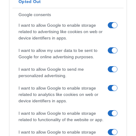
Opted Out
slobodnog duha da biste imali osjećaj da vas neko ili nešto
kontroliše. Dana 19. juna vaš ljubavni život je u fokusu, i nije da
Google consents
vam je potrebna neka velika promjena. Zapravo, želite da ono što
I want to allow Google to enable storage
je dobro ostane isto.
related to advertising like cookies on web or
device identifiers in apps.
Želite više onoga što cijenite kod svog partnera. Energija Djevice
je toliko postojana i stabilna da vam pruža osjećaj sigurnosti koji
I want to allow my user data to be sent to
volite, pa je ovo dobar dan za izgradnju i pokazivanje podrške na
Google for online advertising purposes.
načine za koje često nema dovoljno vremena.
I want to allow Google to send me
personalized advertising.
Komunikaciju koristite kao jezik ljubavi. Djela usluge i pomoći
drugima djeluju prirodno i ispravno na dane poput ovog.
I want to allow Google to enable storage
related to analytics like cookies on web or
Energija vašeg petkovog horoskopa daje vam sve što vam je
device identifiers in apps.
potrebno da zastanete i uživate u romantičnim trenucima za
kojima sada žudite. Vrijeme je da se prepustite jednostavnosti
I want to allow Google to enable storage
related to functionality of the website or app.
svog svijeta umjesto da joj se opirete.
I want to allow Google to enable storage
5.
Vodolija