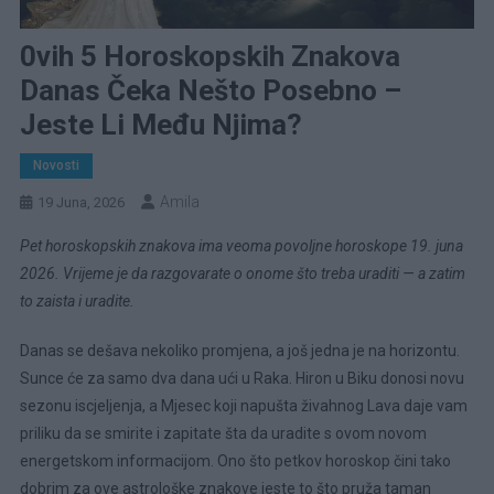
0vih 5 Horoskopskih Znakova
Danas Čeka Nešto Posebno –
Jeste Li Među Njima?
Novosti
Amila
19 Juna, 2026
Pet horoskopskih znakova ima veoma povoljne horoskope 19. juna
2026. Vrijeme je da razgovarate o onome što treba uraditi — a zatim
to zaista i uradite.
Danas se dešava nekoliko promjena, a još jedna je na horizontu.
Sunce će za samo dva dana ući u Raka. Hiron u Biku donosi novu
sezonu iscjeljenja, a Mjesec koji napušta živahnog Lava daje vam
priliku da se smirite i zapitate šta da uradite s ovom novom
energetskom informacijom. Ono što petkov horoskop čini tako
dobrim za ove astrološke znakove jeste to što pruža taman