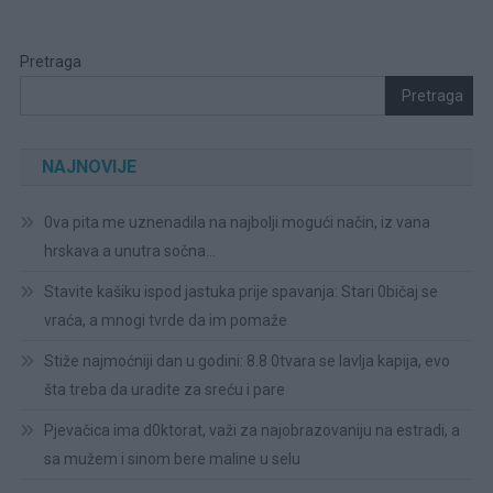
Pretraga
Pretraga
NAJNOVIJE
0va pita me uznenadila na najbolji mogući način, iz vana
hrskava a unutra sočna…
Stavite kašiku ispod jastuka prije spavanja: Stari 0bičaj se
vraća, a mnogi tvrde da im pomaže
Stiže najmoćniji dan u godini: 8.8 0tvara se lavlja kapija, evo
šta treba da uradite za sreću i pare
Pjevačica ima d0ktorat, važi za najobrazovaniju na estradi, a
sa mužem i sinom bere maline u selu