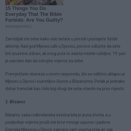
Zamišljali ste sebe kako više šetate u prirodi i postajete fizički
aktivniji. Kad god Mjesec uđe u Djevicu, ponovo odlučite da ćete
biti izuzetno zdravi, ali ovog puta to zaista mislite ozbiljno. 19. juni
je savršen dan da odvojite vrijeme za sebe.
Premještate obaveze u svom rasporedu, što se odlično uklapa uz
Mjesec u Djevici i susretljivo Sunce u Blizancima. Petak je jednako
dobar trenutak kao i bilo koji drugi da sebe stavite na prvo mjesto.
2. Blizanci
Blizanci, vaša rođendanska sezona bila je puna života, a u
posljednje vrijeme prošli ste kroz mnoge uspone i padove.
Energija Mjeseca u Djevici zapravo vam veoma prija jer vas