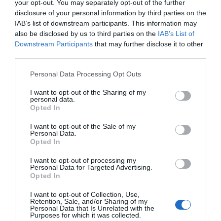
radite kako biste ostvarili što veće prihode. Shvatate da se ne
your opt-out. You may separately opt-out of the further
disclosure of your personal information by third parties on the
možete pretvarati da novac nije važan, pa pokušavate pronaći
IAB’s list of downstream participants. This information may
savršenu ravnotežu.
also be disclosed by us to third parties on the
IAB’s List of
Downstream Participants
that may further disclose it to other
Ono što vaš horoskop čini veoma povoljnim jeste način na koji
third parties.
utiče na vaš pogled na estetiku. Smanjujete potrebu za
Please note that this website/app uses one or more Google
upadljivošću i birate eleganciju i bezvremenski stil. Mjesec u
Personal Data Processing Opt Outs
services and may gather and store information including but
Djevici budi u vama poštovanje prema sporijoj i održivijoj modi.
not limited to your visit or usage behaviour. You may click to
I want to opt-out of the Sharing of my
Skromnost postaje način na koji pokazujete poštovanje prema
personal data.
grant or deny consent to Google and its third-party tags to
Opted In
sebi.
use your data for below specified purposes in below Google
consent section.
I want to opt-out of the Sale of my
Morate ulagati u svoj život na način koji ima smisla. Počinjete
Personal Data.
Opted In
ozbiljnije razmišljati o bogatstvu i investiranju. Čak i ako možete
učiniti samo jednu malu stvar da unaprijedite svoju garderobu ili
I want to opt-out of processing my
Personal Data for Targeted Advertising.
poboljšate svoj javni imidž, spremni ste na to.
Opted In
4. Ribe
I want to opt-out of Collection, Use,
Retention, Sale, and/or Sharing of my
Personal Data that Is Unrelated with the
Rijetko volite osjećaj ograničenosti. Previše ste kreativni i
Purposes for which it was collected.