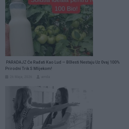
PARADAJZ Će Rađati Kao Lud — B0lesti Nestaju Uz 0vaj 100%
Prirodni Trik S Mlijekom!
26 Maja, 2026
amila