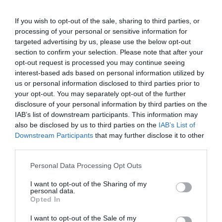
slatkog vrhnja, miješajte dok ne dobijete glatku i kremastu
konzistenciju. Zatim prijeđite na sastavljanje tijesta:
If you wish to opt-out of the sale, sharing to third parties, or
processing of your personal or sensitive information for
Postavite pećnicu da se prethodno zagrije na 200°C (392°F). Na
targeted advertising by us, please use the below opt-out
pobrašnjenoj podlozi razvaljajte tijesto pa ga režite na oblike po
section to confirm your selection. Please note that after your
opt-out request is processed you may continue seeing
želji.
interest-based ads based on personal information utilized by
us or personal information disclosed to third parties prior to
Žlicom nanesite veliku količinu čokoladne kreme u svaki komad
your opt-out. You may separately opt-out of the further
tijesta, a zatim preklopite ili zatvorite rubove ako je potrebno.
disclosure of your personal information by third parties on the
Složite peciva na lim za pečenje i pospite ih komadićima
IAB’s list of downstream participants. This information may
čokolade.
also be disclosed by us to third parties on the
IAB’s List of
Downstream Participants
that may further disclose it to other
third parties.
Pecite i dovršite: pecivo pecite 20 minuta ili dok ne dobije
zlatnosmeđu boju. Nakon što je izvadite iz pećnice, ostavite je da
Please note that this website/app uses one or more Google
Personal Data Processing Opt Outs
se ohladi na trenutak prije nego što je pospete šećerom u prahu.
services and may gather and store information including but
not limited to your visit or usage behaviour. You may click to
I want to opt-out of the Sharing of my
personal data.
Uživajte u bogatoj čokoladnoj dobroti služeći je toplu! Prijedlozi za
grant or deny consent to Google and its third-party tags to
Opted In
use your data for below specified purposes in below Google
posluživanje.Uživajte u ovom pecivu toplom uz kuglicu sladoleda
consent section.
od vanilije ili šlaga. Za ugodan međuobrok, uparite ga sa šalicom
I want to opt-out of the Sale of my