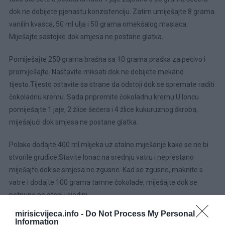
dok ne dobijete pjenastu konzistenciju. Zatim umiješajte 8 grama
vanilin kvasca, 50 ml ulja i 50 grama omekšalog maslaca.
Miješajte sastojke dok smjesa ne postane glatka.
Pomiješajte 250 grama brašna sa 10 grama praška za pecivo i
promiješajte. Nastavite miksati dok ne dobijete mekano
tijesto.Tijesto ostavite sa strane da odstoji dok se spremate raditi
čokoladnu kremu. Sada pripremite čokoladnu kremu:U loncu
pomiješajte 1 jaje, 2 žlice šećera i 4 žlice kukuruznog škroba,
miješajući dok smjesa ne postane glatka.
Polako dodajte 400 ml mlijeka uz stalno miješanje kako se ne bi
stvorile grudice.Stavite lonac na srednju vatru i neprestano
miješajte dok se smjesa ne zgusne. Kad se zgusne, maknite s
vatre i dodajte 100 grama tamne čokolade, miješajte dok se
potpuno ne otopi i sjedini.
mirisicvijeca.info -
Do Not Process My Personal
Pustite smjesu da se ohladi na trenutak, a zatim dodajte 200 ml
Information