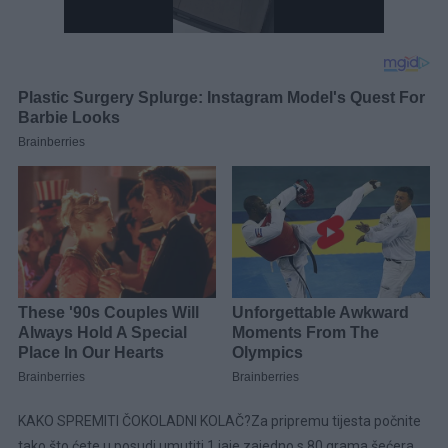
KAKO SPREMITI ČOKOLADNI KOLAČ?Za pripremu tijesta počnite
tako što ćete u posudi umutiti 1 jaje zajedno s 80 grama šećera