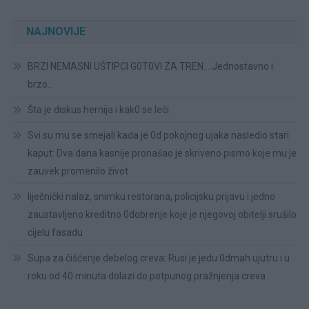
NAJNOVIJE
BRZI NEMASNI UŠTIPCI G0T0VI ZA TREN….Jednostavno i
brzo…
Šta je diskus hernija i kak0 se leči
Svi su mu se smejali kada je 0d pokojnog ujaka nasledio stari
kaput: Dva dana kasnije pronašao je skriveno pismo koje mu je
zauvek promenilo život
liječnički nalaz, snimku restorana, policijsku prijavu i jedno
zaustavljeno kreditno 0dobrenje koje je njegovoj obitelji srušilo
cijelu fasadu
Supa za čišćenje debelog creva: Rusi je jedu 0dmah ujutru i u
roku od 40 minuta dolazi do potpunog pražnjenja creva