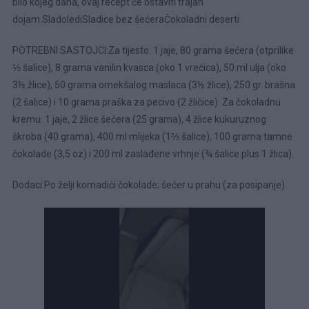
bilo kojeg dana, ovaj recept će ostaviti trajan
dojam.SladolediSladice bez šećeraČokoladni deserti
POTREBNI SASTOJCI:Za tijesto: 1 jaje, 80 grama šećera (otprilike
⅓ šalice), 8 grama vanilin kvasca (oko 1 vrećica), 50 ml ulja (oko
3½ žlice), 50 grama omekšalog maslaca (3½ žlice), 250 gr. brašna
(2 šalice) i 10 grama praška za pecivo (2 žličice). Za čokoladnu
kremu: 1 jaje, 2 žlice šećera (25 grama), 4 žlice kukuruznog
škroba (40 grama), 400 ml mlijeka (1⅔ šalice), 100 grama tamne
čokolade (3,5 oz) i 200 ml zaslađene vrhnje (¾ šalice plus 1 žlica).
Dodaci:Po želji komadići čokolade; šećer u prahu (za posipanje).