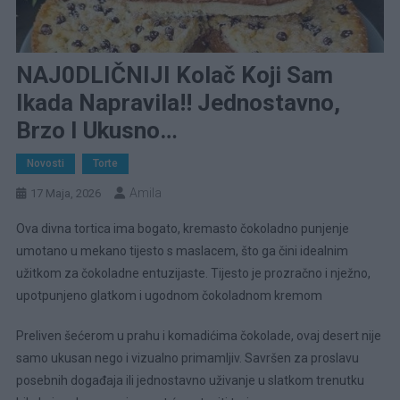
NAJ0DLIČNIJI Kolač Koji Sam
Ikada Napravila!! Jednostavno,
Brzo I Ukusno…
Novosti
Torte
Amila
17 Maja, 2026
Ova divna tortica ima bogato, kremasto čokoladno punjenje
umotano u mekano tijesto s maslacem, što ga čini idealnim
užitkom za čokoladne entuzijaste. Tijesto je prozračno i nježno,
upotpunjeno glatkom i ugodnom čokoladnom kremom
Preliven šećerom u prahu i komadićima čokolade, ovaj desert nije
samo ukusan nego i vizualno primamljiv. Savršen za proslavu
posebnih događaja ili jednostavno uživanje u slatkom trenutku