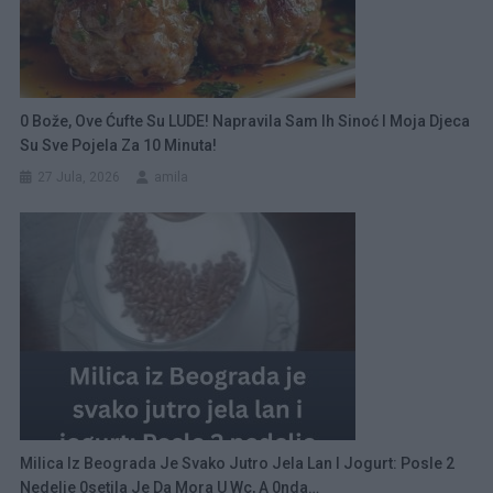
0 Bože, Ove Ćufte Su LUDE! Napravila Sam Ih Sinoć I Moja Djeca
Su Sve Pojela Za 10 Minuta!
27 Jula, 2026
amila
Milica Iz Beograda Je Svako Jutro Jela Lan I Jogurt: Posle 2
Nedelje 0setila Je Da Mora U Wc, A 0nda…