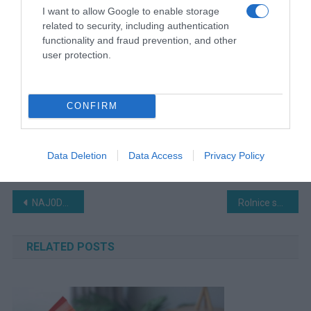
I want to allow Google to enable storage
related to security, including authentication
functionality and fraud prevention, and other
user protection.
CONFIRM
Data Deletion
Data Access
Privacy Policy
Navigacija
NAJ0DLIČNIJI kolač koji sam ikada napravila!! Jednostavno, brzo i ukusno…
Rolnice sa jabukama i cimetom (Mekane i mirisne)
članaka
RELATED POSTS