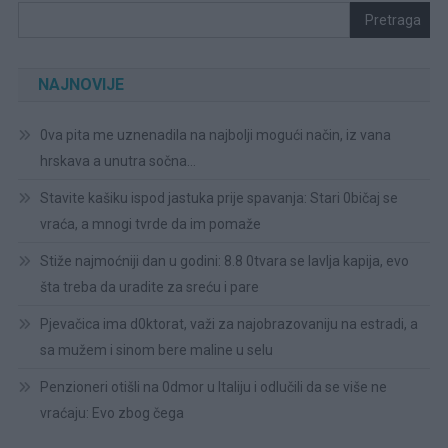
Pretraga
NAJNOVIJE
0va pita me uznenadila na najbolji mogući način, iz vana
hrskava a unutra sočna…
Stavite kašiku ispod jastuka prije spavanja: Stari 0bičaj se
vraća, a mnogi tvrde da im pomaže
Stiže najmoćniji dan u godini: 8.8 0tvara se lavlja kapija, evo
šta treba da uradite za sreću i pare
Pjevačica ima d0ktorat, važi za najobrazovaniju na estradi, a
sa mužem i sinom bere maline u selu
Penzioneri otišli na 0dmor u Italiju i odlučili da se više ne
vraćaju: Evo zbog čega