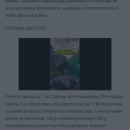
slatkim, ovi kolačići uvijek pružaju zadovoljstvo. Pripremaju se
brzo, upotreba je jednostavna, a posjeduju svestranost koja se
sviđa i djeci i odraslima.
POTREBNI SASTOJCI:
Potrebni sastojci su 1 do 2 jabuke, sitno nasjeckane, 50 ml toplog
mlijeka, 5 g suhog kvasca i 60 g šećera (od toga 1 žlica za kvasac,
a ostatak za tijesto). Dodatno su potrebna 2 jaja, 1 vrećica vanilin
šećera, prstohvat soli, 150 g omekšalog maslaca i 360 g
višenamjenskog brašna koje treba postepeno dodavati.