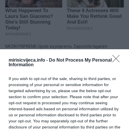
NAČIN PRIPREME:Upute za pripremu: Započnite laganim
zagrijavanjem mlijeka dok ne postane mlako, izbjegavajući bilo
mirisicvijeca.info -
Do Not Process My Personal
kakvu toplinu koja bi ga učinila vrućim. Umiješajte 1 žlicu šećera
Information
pa pospite suhi kvasac po površini. Smjesu s kvascem ostavite da
odstoji otprilike 10 minuta, tijekom kojih se treba zapjeniti. Ovaj je
If you wish to opt-out of the sale, sharing to third parties, or
korak ključan za učinkovito dizanje tijesta.
processing of your personal or sensitive information for
targeted advertising by us, please use the below opt-out
U prostranoj zdjeli za miješanje pomiješajte jaja s preostalim
section to confirm your selection. Please note that after your
šećerom, vanilin šećerom i malo soli, miješajući smjesu dok ne
opt-out request is processed you may continue seeing
interest-based ads based on personal information utilized by
postane svijetla i pjenasta. Umiješajte omekšali maslac u smjesu
us or personal information disclosed to third parties prior to
jaja, nastavljajući tući dok konzistencija ne postane glatka i
your opt-out. You may separately opt-out of the further
kremasta.Umiješajte smjesu aktiviranog kvasca i miješajte dok se
disclosure of your personal information by third parties on the