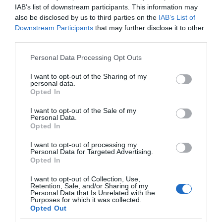
potpuno ne sjedini.
IAB’s list of downstream participants. This information may
also be disclosed by us to third parties on the
IAB’s List of
Polako dodajte brašno u zdjelu, lagano miješajući dok tijesto ne
Downstream Participants
that may further disclose it to other
third parties.
postane kohezivna masa. Dobivena smjesa trebala bi biti mekana
i lagano ljepljiva, a opet podatna.Ubacite komadiće jabuke
Please note that this website/app uses one or more Google
Personal Data Processing Opt Outs
narezane na kockice, pazeći da su ravnomjerno raspoređeni po
services and may gather and store information including but
tijestu.
not limited to your visit or usage behaviour. You may click to
I want to opt-out of the Sharing of my
personal data.
grant or deny consent to Google and its third-party tags to
Opted In
use your data for below specified purposes in below Google
Površinu lagano pospite brašnom i razvaljajte tijesto na umjerenu
consent section.
I want to opt-out of the Sale of my
debljinu. Za bolju karamelizaciju dodajte malo šećera na
Personal Data.
površinu.Tijesto podijelite na dijelove prikladne za kolačiće i
Opted In
stavite ih u pleh obložen papirom za pečenje.
I want to opt-out of processing my
Personal Data for Targeted Advertising.
Ostavite oblikovane kolačiće da odstoje na sobnoj temperaturi
Opted In
otprilike 15 do 20 minuta, da se tijesto malo digne. Pecite u
I want to opt-out of Collection, Use,
pećnici prethodno zagrijanoj na 180°C (356°F) 15 do 18 minuta ili
Retention, Sale, and/or Sharing of my
Personal Data that Is Unrelated with the
dok ne poprime zlatnosmeđu boju.Izvadite proizvod iz pećnice i
Purposes for which it was collected.
ostavite da se ohladi na rešetki. Može se uživati ​​toplo ili na sobnoj
Opted Out
temperaturi.