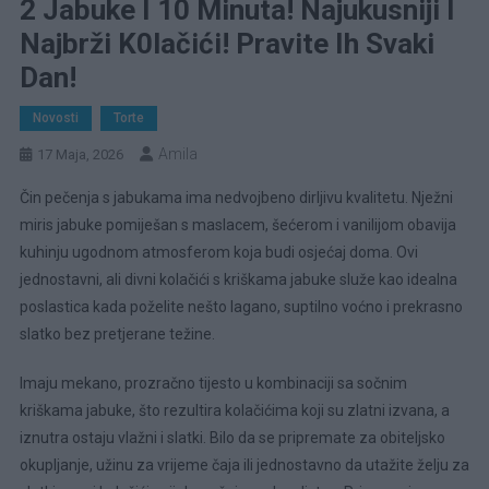
2 Jabuke I 10 Minuta! Najukusniji I
Najbrži K0lačići! Pravite Ih Svaki
Dan!
Novosti
Torte
Amila
17 Maja, 2026
Čin pečenja s jabukama ima nedvojbeno dirljivu kvalitetu. Nježni
miris jabuke pomiješan s maslacem, šećerom i vanilijom obavija
kuhinju ugodnom atmosferom koja budi osjećaj doma. Ovi
jednostavni, ali divni kolačići s kriškama jabuke služe kao idealna
poslastica kada poželite nešto lagano, suptilno voćno i prekrasno
slatko bez pretjerane težine.
Imaju mekano, prozračno tijesto u kombinaciji sa sočnim
kriškama jabuke, što rezultira kolačićima koji su zlatni izvana, a
iznutra ostaju vlažni i slatki. Bilo da se pripremate za obiteljsko
okupljanje, užinu za vrijeme čaja ili jednostavno da utažite želju za