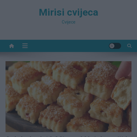
Preskočite
Mirisi cvijeca
na
sadržaj
Cvijece