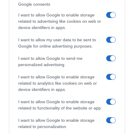
Google consents
NUTRITIVNE VRIJEDNOSTI:Nutritivne informacije: Svaki kolačić
I want to allow Google to enable storage
sadrži otprilike 150 do 170 kcal, 22 grama ugljikohidrata, 3 grama
related to advertising like cookies on web or
proteina, 7 grama masti, 1 gram vlakana, 10 grama šećera i ima
device identifiers in apps.
nizak udio natrija.
I want to allow my user data to be sent to
Google for online advertising purposes.
I want to allow Google to send me
personalized advertising.
I want to allow Google to enable storage
related to analytics like cookies on web or
device identifiers in apps.
I want to allow Google to enable storage
related to functionality of the website or app.
I want to allow Google to enable storage
related to personalization.