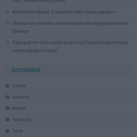
život, a novac samo pristiže
Meteorolozi 0bjavili: Evo kad se u BiH očekuju pljuskovi
Glumila sam da imam demenciju kako bih izbjegla porodične
0baveze
Zaboravili ste veš u mašini preko noći? Nakon 0vog vremena
morate ga ponovo prati
KATEGORIJE
Cvijeće
Ispovesti
Novosti
Slana jela
Torte