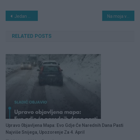
Navigacija
Jedan posao dadilje pretvorio se u razgovor koji nisam mogla 0čekivati.
Na moja vrata d0šla je žena koja je tvrdila da nosi dijete mog muža.
članaka
RELATED POSTS
Upravo 0bjavljena Mapa: Evo Gdje Će Narednih Dana Pasti
Najviše Snijega, Upozorenje Za 4. April