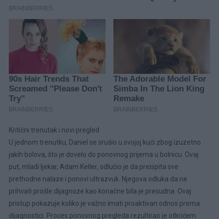
Kritični trenutak i novi pregled
U jednom trenutku, Daniel se srušio u svojoj kući zbog izuzetno
jakih bolova, što je dovelo do ponovnog prijema u bolnicu. Ovaj
put, mladi ljekar, Adam Keller, odlučio je da preispita sve
prethodne nalaze i ponovi ultrazvuk. Njegova odluka da ne
prihvati prošle dijagnoze kao konačne bila je presudna. Ovaj
pristup pokazuje koliko je važno imati proaktivan odnos prema
dijagnostici. Proces ponovnog pregleda rezultirao je otkrićem