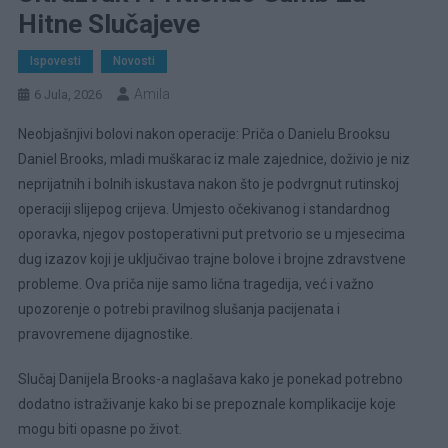
Hitne Slučajeve
Ispovesti
Novosti
Amila
6 Jula, 2026
Neobjašnjivi bolovi nakon operacije: Priča o Danielu Brooksu
Daniel Brooks, mladi muškarac iz male zajednice, doživio je niz
neprijatnih i bolnih iskustava nakon što je podvrgnut rutinskoj
operaciji slijepog crijeva. Umjesto očekivanog i standardnog
oporavka, njegov postoperativni put pretvorio se u mjesecima
dug izazov koji je uključivao trajne bolove i brojne zdravstvene
probleme. Ova priča nije samo lična tragedija, već i važno
upozorenje o potrebi pravilnog slušanja pacijenata i
pravovremene dijagnostike.
Slučaj Danijela Brooks-a naglašava kako je ponekad potrebno
dodatno istraživanje kako bi se prepoznale komplikacije koje
mogu biti opasne po život.