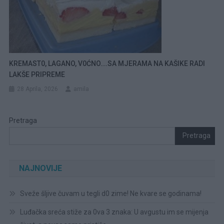
KREMAST0, LAGANO, V0ĆNO….SA MJERAMA NA KAŠIKE RADI
LAKŠE PRIPREME
28 Aprila, 2026
amila
Pretraga
Pretraga
NAJNOVIJE
Sveže šljive čuvam u tegli d0 zime! Ne kvare se godinama!
Luđačka sreća stiže za 0va 3 znaka: U avgustu im se mijenja