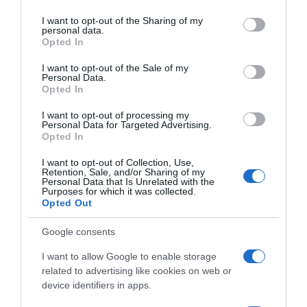
services and may gather and store information including but
not limited to your visit or usage behaviour. You may click to
I want to opt-out of the Sharing of my
Pouke i važnost komunikacije
personal data.
grant or deny consent to Google and its third-party tags to
Nakon uspješne operacije, Daniel se suočio s procesom oporavka
Opted In
use your data for below specified purposes in below Google
koji je zahtijevao dodatno vrijeme i pažljivo praćenje. Njegova
consent section.
I want to opt-out of the Sale of my
priča nije samo o fizičkom ozdravljenju, već i o emocionalnom
Personal Data.
Opted In
putu kroz koji je prošao. On i Rachel su naučili važnu lekciju o
tome koliko je bitno slušati vlastito tijelo i tražiti dodatnu pomoć
I want to opt-out of processing my
Personal Data for Targeted Advertising.
kada se suočavaju s sumnjivim ili pogoršanim simptomima.
Opted In
Njihovo iskustvo podsjeća sve nas da svaki pacijent zaslužuje da
bude saslušan i da njihove brige budu shvaćene ozbiljno. Ovaj
I want to opt-out of Collection, Use,
Retention, Sale, and/or Sharing of my
slučaj takođe ukazuje na potrebu za osnaživanjem pacijenata –
Personal Data that Is Unrelated with the
Purposes for which it was collected.
educirati ih da prepoznaju kada su njihovi simptomi dovoljno
Opted Out
ozbiljni da zatraže drugu mišljenje.
Google consents
Zaključak: Važnost pravovremene dijagnostike
I want to allow Google to enable storage
Ova priča o Danielu Brooksu odražava mnogo širu sliku o
related to advertising like cookies on web or
izazovima s kojima se pacijenti suočavaju u zdravstvenom
device identifiers in apps.
sistemu. Njegovo iskustvo služi kao poziv na akciju za medicinsko