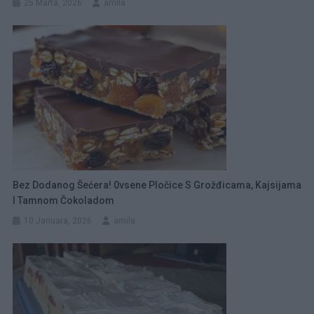
25 Marta, 2026
amila
Bez Dodanog Šećera! 0vsene Pločice S Grožđicama, Kajsijama
I Tamnom Čokoladom
10 Januara, 2026
amila