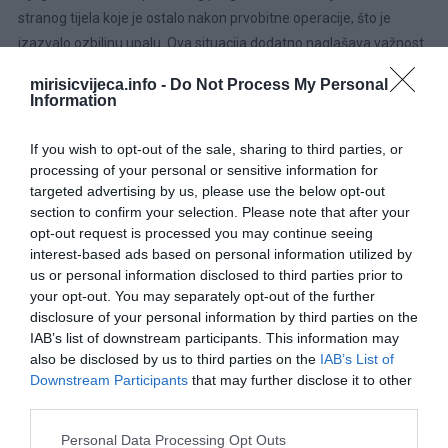
stranog tijela koje je ostalo nakon prvobitne operacije, što je
izazvalo ozbiljnu upalu. Ova situacija dodatno naglašava važnost
angažovanja svih članova medicinskog tima u dijagnostičkom
mirisicvijeca.info -
Do Not Process My Personal
procesu, kako bi se osiguralo da se nijedan ključni faktor ne
Information
propusti.
If you wish to opt-out of the sale, sharing to third parties, or
Otkrivanje uzroka bola
processing of your personal or sensitive information for
Ultrazvučni pregled je otkrio strano tijelo koje je izazvalo ozbiljnu
targeted advertising by us, please use the below opt-out
section to confirm your selection. Please note that after your
upalu. Ova otkrića su dovela do hitne operacije tokom koje je
opt-out request is processed you may continue seeing
uklonjeno strano tijelo, a infekcija je sanirana. Hitni zahvat bio je
interest-based ads based on personal information utilized by
ključan za Danielovo zdravlje, jer je omogućio da se spriječe
us or personal information disclosed to third parties prior to
potencijalno smrtonosne posljedice. Medicinske ustanove imaju
your opt-out. You may separately opt-out of the further
stroge procedure kako bi se smanjila mogućnost ostavljanja
disclosure of your personal information by third parties on the
IAB’s list of downstream participants. This information may
hirurških instrumenata, ali ovakvi incidenti se ipak dešavaju. Ovaj
also be disclosed by us to third parties on the
IAB’s List of
slučaj je klasičan primjer kako jedan mali propust može dovesti do
Downstream Participants
that may further disclose it to other
ozbiljnih komplikacija. U okviru zdravstvenih ustanova, obuka
third parties.
osoblja i stalno unapređenje procedura su ključni za smanjenje
Please note that this website/app uses one or more Google
ovakvih rizika.
Personal Data Processing Opt Outs