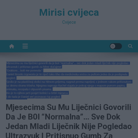
Preskočite
Mirisi cvijeca
na
sadržaj
Cvijece
Mjesecima Su Mu Liječnici Govorili
Da Je B0l “normalna”… Sve Dok
Jedan Mladi Liječnik Nije Pogledao
Ultrazvuk I Pritisnuo Gumb Za