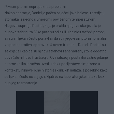
Prvi simptomi i neprepoznati problemi
Nakon operacije, Daniel je počeo osjećati jake bolove u predjelu
stomaka, zajedno s umorom i povišenom temperaturom.
Njegova supruga Rachel, koja je pratila njegovo stanje, bila je
duboko zabrinuta. Više puta su odlazili u bolnicu tražeći pomoć,
ali su im ljekari često ponavljali da su njegovi simptomi normalni
za postoperativni oporavak. U ovom trenutku, Daniel i Rachel su
se osjećali kao da su njihovi strahovi zanemareni, što je dodatno
povećalo njihovu frustraciju. Ova situacija postavlja važno pitanje
o tome koliko je važno uzeti u obzir pacijentove simptome u
kontekstu njihove lične historije i kliničkih nalaza, a posebno kako
se ljekari često oslanjaju isključivo na laboratorijske nalaze bez
dubljeg razmatranja.