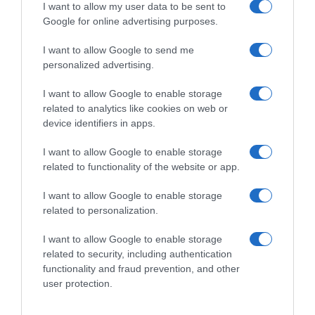
osoblje da ne zanemaruje pacijentove pritužbe i da u potpunosti
I want to allow my user data to be sent to
Google for online advertising purposes.
istražuju sve aspekte njihovog zdravstvenog stanja. Osim toga,
potrebno je poboljšati komunikaciju između pacijenata i ljekara
I want to allow Google to send me
kako bi se osigurala brža i efikasnija dijagnostika. Ovaj slučaj
personalized advertising.
također naglašava važnost internog nadzora u zdravstvenim
ustanovama kako bi se spriječili slični propusti u budućnosti.
I want to allow Google to enable storage
related to analytics like cookies on web or
Slušajući pacijente, medicinsko osoblje može ne samo spasiti
device identifiers in apps.
živote, već i poboljšati kvalitetu života onih koji su se suočili s
izazovima zdravlja.
I want to allow Google to enable storage
related to functionality of the website or app.
Napomena: Ova priča je fikcija. Imena, likovi i događaji su
izmišljeni ili prilagođeni u svrhu pripovijedanja.
I want to allow Google to enable storage
related to personalization.
PREUZETO
I want to allow Google to enable storage
related to security, including authentication
functionality and fraud prevention, and other
user protection.