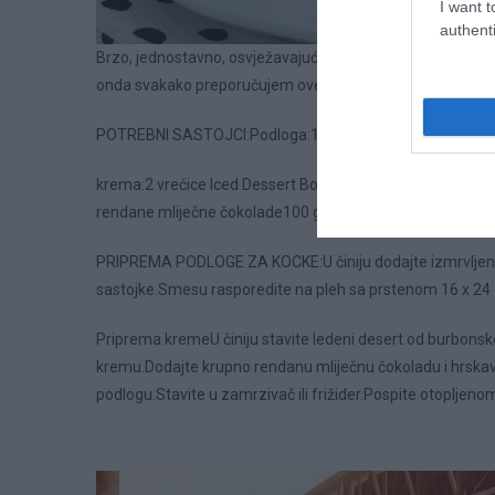
I want t
authenti
Brzo, jednostavno, osvježavajuće, ukusno…to su glavne kar
onda svakako preporučujem ove kockice sladoleda jer su fa
POTREBNI SASTOJCI:Podloga:150 grama mljevenog keksa6
krema:2 vrećice Iced Dessert Bourbon Vanilla Dr. Oetker2
rendane mliječne čokolade100 grama krokanta od lješnjak
PRIPREMA PODLOGE ZA KOCKE:U činiju dodajte izmrvljene k
sastojke.Smesu rasporedite na pleh sa prstenom 16 x 24
Priprema kremeU činiju stavite ledeni desert od burbonske 
kremu.Dodajte krupno rendanu mliječnu čokoladu i hrskav
podlogu.Stavite u zamrzivač ili frižider.Pospite otopljen