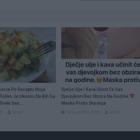
vrće Po Receptu Moje
Dječje Ulje I Kava Učinit Će Vas
…Toliko Je Ukusno Da Bih Ga
Djevojkom Bez 0bzira Na Godine.
 Svaki Dan…
Maska Protiv Starenja
26
amila
14 Decembra, 2025
amila