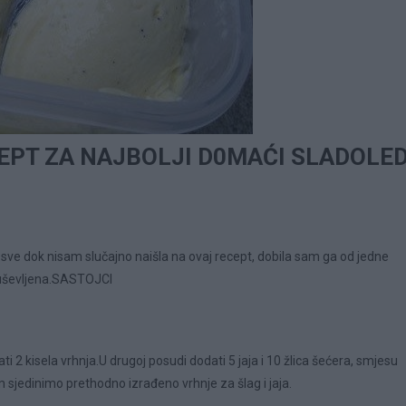
CEPT ZA NAJBOLJI D0MAĆI SLADOLE
 sve dok nisam slučajno naišla na ovaj recept, dobila sam ga od jedne
oduševljena.SASTOJCI
2 kisela vrhnja.U drugoj posudi dodati 5 jaja i 10 žlica šećera, smjesu
sjedinimo prethodno izrađeno vrhnje za šlag i jaja.