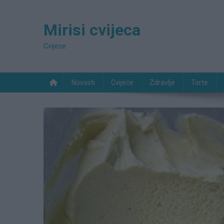
Preskočite
na
Mirisi cvijeca
sadržaj
Cvijece
Novosti
Cvijeće
Zdravlje
Torte