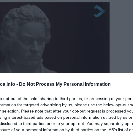
eca.info -
Do Not Process My Personal Information
to opt-out of the sale, sharing to third parties, or processing of your per
formation for targeted advertising by us, please use the below opt-out s
r selection. Please note that after your opt-out request is processed y
te. Možete dodati čokoladu, ekstrakte, napolitanke, narančin ili lumunov sok,
eing interest-based ads based on personal information utilized by us or
vaj put u jedan dio stavila mliječnu čokoladu (rastopila sam je, oko 15
disclosed to third parties prior to your opt-out. You may separately opt-
losure of your personal information by third parties on the IAB’s list of
ce.