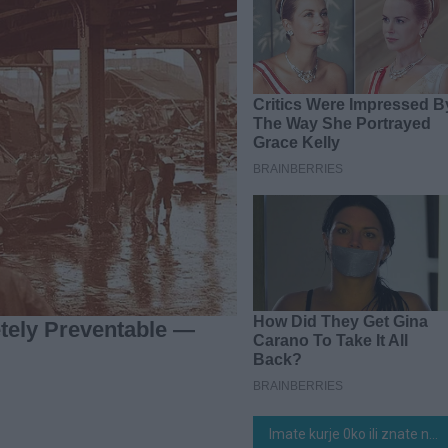
Imate kurje 0ko ili znate nekoga ko ga ima? Evo kako da ga se riješite preko noći sa 0vom močnom mješavinom