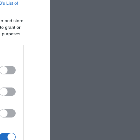
B’s List of
er and store
to grant or
ed purposes