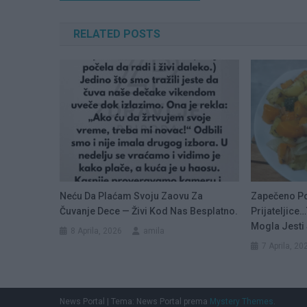
članaka
RELATED POSTS
Neću Da Plaćam Svoju Zaovu Za
Zapečeno Po
Čuvanje Dece — Živi Kod Nas Besplatno.
Prijateljice
Mogla Jesti
8 Aprila, 2026
amila
7 Aprila, 20
News Portal
|
Tema: News Portal prema
Mystery Themes
.