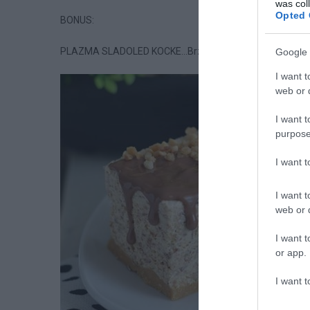
was col
Opted 
BONUS:
PLAZMA SLADOLED KOCKE…Brzo, jednostavno i osvježa
Google 
I want t
web or d
I want t
purpose
I want 
I want t
web or d
I want t
or app.
I want t