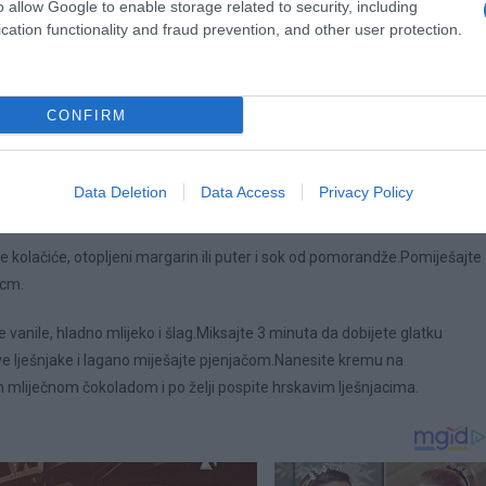
o allow Google to enable storage related to security, including
cation functionality and fraud prevention, and other user protection.
akteristike ovih kockica.Ako želite da pripremite nešto ukusno i lako
ntastične, a ljeto je pravo vrijeme da ih probate.
CONFIRM
0 grama margarina ili putera60 mililitara soka od pomorandže
00 mililitara hladnog mleka200 mičičitara vrhnja za šlag200 grama
Data Deletion
Data Access
Privacy Policy
aukrasiti:po vlastitom ukusu
olačiće, otopljeni margarin ili puter i sok od pomorandže.Pomiješajte
 cm.
vanile, hladno mlijeko i šlag.Miksajte 3 minuta da dobijete glatku
e lješnjake i lagano miješajte pjenjačom.Nanesite kremu na
om mliječnom čokoladom i po želji pospite hrskavim lješnjacima.