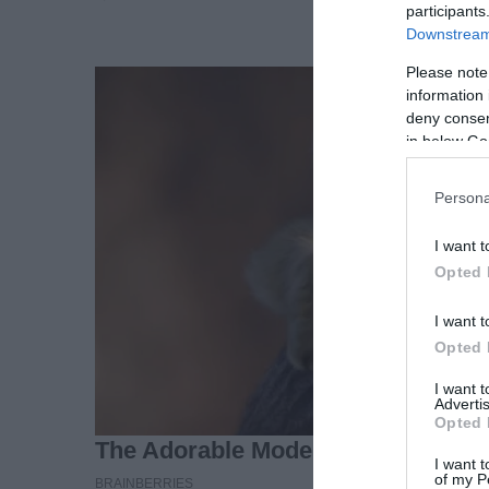
participants
Downstream 
Please note
information 
deny consent
in below Go
Persona
I want t
Opted 
I want t
Opted 
I want 
Advertis
Opted 
I want t
of my P