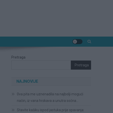
Pretraga
Pretraga
NAJNOVIJE
0va pita me uznenadila na najbolji mogući
način, iz vana hrskava a unutra sočna…
Stavite kašiku ispod jastuka prije spavanja: