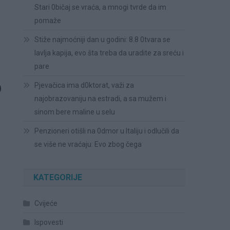
Stari 0bičaj se vraća, a mnogi tvrde da im
pomaže
Stiže najmoćniji dan u godini: 8.8 0tvara se
lavlja kapija, evo šta treba da uradite za sreću i
pare
D
Pjevačica ima d0ktorat, važi za
najobrazovaniju na estradi, a sa mužem i
sinom bere maline u selu
Penzioneri otišli na 0dmor u Italiju i odlučili da
se više ne vraćaju: Evo zbog čega
KATEGORIJE
Cvijeće
Ispovesti