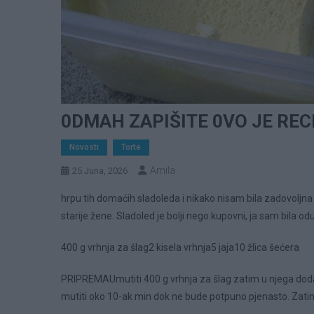
0DMAH ZAPIŠITE 0VO JE RE
Novosti
Torte
Amila
25 Juna, 2026
hrpu tih domaćih sladoleda i nikako nisam bila zadovoljna
starije žene. Sladoled je bolji nego kupovni, ja sam bila 
400 g vrhnja za šlag2 kisela vrhnja5 jaja10 žlica šećera
PRIPREMAUmutiti 400 g vrhnja za šlag zatim u njega dodati 
mutiti oko 10-ak min dok ne bude potpuno pjenasto. Zatim 