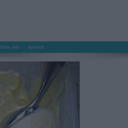
Slana Jela
Ispovesti