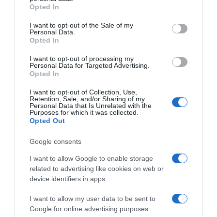
vrednostima. Nezavisni mislioci često inspirišu druge da
grant or deny consent to Google and its third-party tags to
Opted In
use your data for below specified purposes in below Google
preispitaju norme i osnaže lične izbore, gradeći život po
consent section.
I want to opt-out of the Sale of my
sopstvenim merilima.
Personal Data.
Opted In
I want to opt-out of processing my
Personal Data for Targeted Advertising.
Opted In
I want to opt-out of Collection, Use,
Retention, Sale, and/or Sharing of my
Personal Data that Is Unrelated with the
Purposes for which it was collected.
Opted Out
Google consents
I want to allow Google to enable storage
related to advertising like cookies on web or
device identifiers in apps.
I want to allow my user data to be sent to
Google for online advertising purposes.