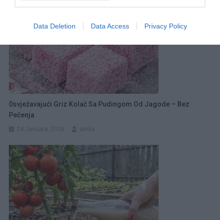
Data Deletion
Data Access
Privacy Policy
0svježavajući Griz Kolač Sa Pudingom Od Jagode – Bez
Pečenja
24 Januara, 2026
amila