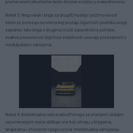
prema novim iskustvima često donose svežinu u svakodnevnicu.
Nokat 3: Negovanje i briga za drugeEmpatija i požrtvovanost
često se povezuju sa onima koji pružaju sigurnost i podršku svojoj
zajednici. Iako briga o drugima može zaseniti lične potrebe,
ovakva posvećenost doprinosi stabilnosti i osećaju povezanosti u
međuljudskim odnosima.
Nokat 4: Intelektualna radoznalostPotraga za znanjem i dubljim
razumevanjem sveta oblikuje one koji uživaju u knjigama,
analizama i otvorenim razgovorima. Intelektualna stimulacija