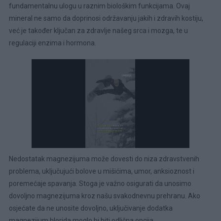
fundamentalnu ulogu u raznim biološkim funkcijama. Ovaj
mineral ne samo da doprinosi održavanju jakih i zdravih kostiju,
već je također ključan za zdravlje našeg srca i mozga, te u
regulaciji enzima i hormona.
Nedostatak magnezijuma može dovesti do niza zdravstvenih
problema, uključujući bolove u mišićima, umor, anksioznost i
poremećaje spavanja. Stoga je važno osigurati da unosimo
dovoljno magnezijuma kroz našu svakodnevnu prehranu. Ako
osjećate da ne unosite dovoljno, uključivanje dodatka
magnezijum hlorida moglo bi biti odlična opcija.