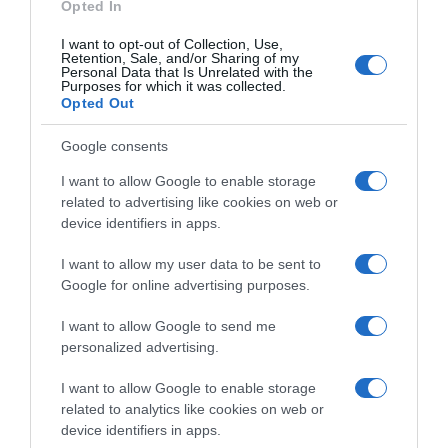
Opted In
2 supene kašike kristala magnezijum hlorida 1 litar prečišćene
vode Sok od pola limuna (po želji)
I want to opt-out of Collection, Use,
Retention, Sale, and/or Sharing of my
Personal Data that Is Unrelated with the
Priprema:
Purposes for which it was collected.
Opted Out
Rastopite dvije supene kašike magnezijum hlorida u jednom litru
Google consents
prečišćene vode. Po želji dodajte sok od limuna za osvježavajući
dodir i za poboljšanje apsorpcije magnezijuma. Dobro
I want to allow Google to enable storage
related to advertising like cookies on web or
promiješajte i konzumirajte tokom dana.
device identifiers in apps.
Mjere opreza i razmatranja
I want to allow my user data to be sent to
Google for online advertising purposes.
Iako je magnezijum hlorid generalno siguran za većinu ljudi,
važno je konsultovati se sa ljekarom prije početka uzimanja bilo
I want to allow Google to send me
kojeg novog dodatka prehrani, posebno ako imate već postojeća
personalized advertising.
zdravstvena stanja ili uzimate lijekove. Ključno je osigurati da je
I want to allow Google to enable storage
pogodan za vaše individualne potrebe.
related to analytics like cookies on web or
device identifiers in apps.
Zaključak