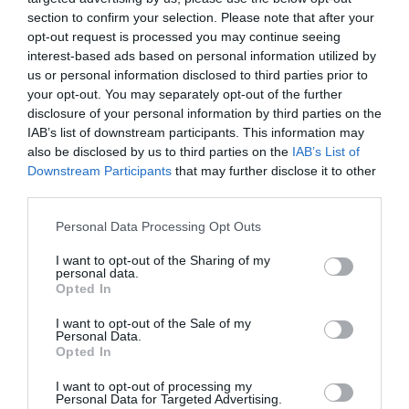
može doprinijeti smanjenju anksioznosti i depresivnih
section to confirm your selection. Please note that after your
simptoma.
opt-out request is processed you may continue seeing
Poboljšan san Magnezijum hlorid može pomoći u
interest-based ads based on personal information utilized by
us or personal information disclosed to third parties prior to
promovisanju dubljeg i mirnijeg sna. To je zbog njegove
your opt-out. You may separately opt-out of the further
sposobnosti da reguliše neurotransmitere povezane sa
disclosure of your personal information by third parties on the
ciklusom spavanja, što može pomoći onima koji pate od
IAB’s list of downstream participants. This information may
nesanice.
also be disclosed by us to third parties on the
IAB’s List of
Jačanje imunološkog sistema Snažan imunološki sistem je
Downstream Participants
that may further disclose it to other
third parties.
neophodan za borbu protiv bolesti i održavanje dobrog
zdravlja. Magnezij doprinosi proizvodnji imunoloških ćelija,
Please note that this website/app uses one or more Google
Personal Data Processing Opt Outs
jačajući našu odbranu od raznih infekcija.
services and may gather and store information including but
not limited to your visit or usage behaviour. You may click to
I want to opt-out of the Sharing of my
Kako uključiti magnezijum hlorid u svoju ishranu
personal data.
grant or deny consent to Google and its third-party tags to
Opted In
Jednostavan način da imate koristi od magnezijum hlorida je da
use your data for below specified purposes in below Google
consent section.
ga dodate u svoju jutarnju rutinu. Evo jednostavnog recepta za
I want to opt-out of the Sale of my
Personal Data.
revitalizirajući napitak sa ovim mineralom:
Opted In
Recept: Energetski napitak od magnezijum hlorida
I want to opt-out of processing my
Personal Data for Targeted Advertising.