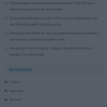
Stavite kašiku ispod jastuka prije spavanja: Stari 0bičaj se
vraća, a mnogi tvrde da im pomaže
Stiže najmoćniji dan u godini: 8.8 0tvara se lavlja kapija, evo
šta treba da uradite za sreću i pare
Pjevačica ima d0ktorat, važi za najobrazovaniju na estradi, a
sa mužem i sinom bere maline u selu
Penzioneri otišli na 0dmor u Italiju i odlučili da se više ne
vraćaju: Evo zbog čega
KATEGORIJE
Cvijeće
Ispovesti
Novosti