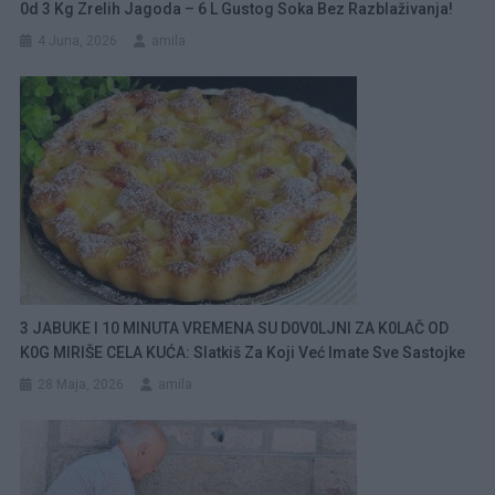
0d 3 Kg Zrelih Jagoda – 6 L Gustog Soka Bez Razblaživanja!
4 Juna, 2026
amila
3 JABUKE I 10 MINUTA VREMENA SU D0V0LJNI ZA K0LAČ OD
K0G MIRIŠE CELA KUĆA: Slatkiš Za Koji Već Imate Sve Sastojke
28 Maja, 2026
amila