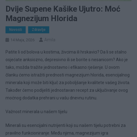
Dvije Supene Kašike Ujutro: Moć
Magnezijum Hlorida
Novosti
Zdravlje
Amila
14 Maja, 2026
Patite li od bolova u kostima, živcima ili hrskavici? Da li se stalno
osjećate anksiozno, depresivno ili se borite s nesanicom? Ako je
tako, možda tražite jednostavno i efikasno rješenje. U ovom
članku ćemo istražiti prednosti magnezijum hlorida, esencijalnog
minerala koji može biti ključ za poboljšanje kvalitete vašeg života.
Također ćemo podijeliti jednostavan recept za uključivanje ovog
moćnog dodatka prehrani u vašu dnevnu rutinu.
Važnost minerala u našem tijelu
Minerali su esencijalni nutrijenti koji su našem tijelu potrebni za
pravilno funkcioniranje. Među njima, magnezijum igra