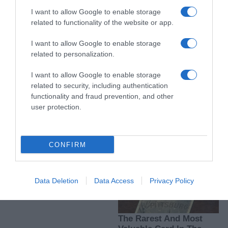
I want to allow Google to enable storage
Uključivanje magnezijum hlorida u vašu dnevnu rutinu može biti
related to functionality of the website or app.
odličan korak ka općem blagostanju. Sa samo dvije supene kašike
I want to allow Google to enable storage
ujutro, možete značajno osjetiti njegove pozitivne učinke na vaše
related to personalization.
zdravlje, ublažavajući bolove i poboljšavajući raspoloženje i
kvalitet sna. Ne oklijevajte da isprobate ovaj recept i uživate u
I want to allow Google to enable storage
svim prednostima koje ovaj esencijalni mineral nudi.
related to security, including authentication
functionality and fraud prevention, and other
user protection.
CONFIRM
Data Deletion
Data Access
Privacy Policy