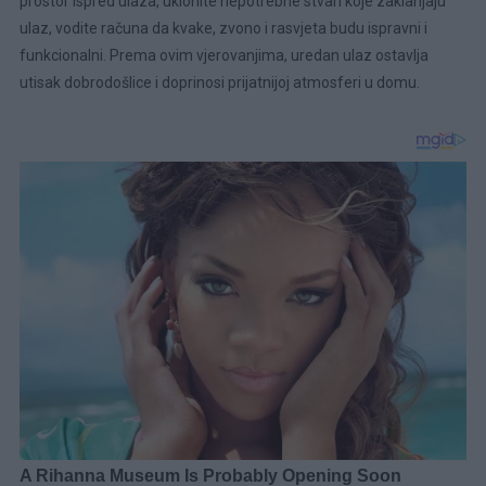
prostor ispred ulaza, uklonite nepotrebne stvari koje zaklanjaju
ulaz, vodite računa da kvake, zvono i rasvjeta budu ispravni i
funkcionalni. Prema ovim vjerovanjima, uredan ulaz ostavlja
utisak dobrodošlice i doprinosi prijatnijoj atmosferi u domu.