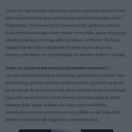
Jedno od najpoznatijih vjerovanja govori o važnosti ulaznih vrata i
njihovoj simboličnoj ulozi u privlačenju pozitivne energije, sreće i
blagostanja. Prema narodnim tumačenjima, upravo su ulazna
vrata mjesto kroz koje u dom dolaze nove prilike, pa se zbog toga
posebna pažnja posvećuje njihovoj čistoći i urednosti. Važno je
naglasiti da se radi o tradicionalnim vjerovanjima koja nisu
naučno potvrđena, već predstavljaju dio narodne kulture i običaja.
Zašto se ulazna vrata smatraju posebnim mjestom?
U
mnogim kulturama ulazna vrata imaju simbolično značenje. Ona
predstavljaju granicu između spoljnog svijeta i porodičnog doma,
pa se vjeruje da upravo kroz njih ulaze ne samo ljudi već i energija
koja utiče na atmosferu u kući. Prema vjerovanju koje se često
pripisuje Babi Vangi, uredan i čist ulaz može simbolično
predstavljati otvorenost prema novim prilikama, dok zapušten
prostor može biti znak stagnacije i zanemarivanja.