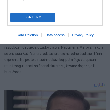
ulaznih vrata može privući novac ili promijeniti životne okolnosti,
mnogi ljudi ove običaje i dalje praktikuju kao dio svoje
CONFIRM
svakodnevne rutine.
Na kraju, bez obzira na to posmatrate li ih kao duhovnu praksu ili
Data Deletion
Data Access
Privacy Policy
jednostavno kao naviku održavanja doma, uredan i njegovan
životni prostor može doprinijeti prijatnijem okruženju, boljem
raspoloženju i osjećaju zadovoljstva. Napomena: Vjerovanja koja
se pripisuju Babi Vangi predstavljaju dio narodne tradicije i ličnih
uvjerenja. Ne postoje naučni dokazi koji potvrđuju da opisani
rituali mogu uticati na finansijsku sreću, životne događaje ili
budućnost.