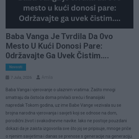
Baba Vanga Je Tvrdila Da 0vo
Mesto U Kući Donosi Pare:
0državajte Ga Uvek Čistim….
Novosti
Amila
7 Jula, 2026
Baba Vanga i vjerovanje o ulaznim vratima: Zašto mnogi
smatraju da čistoća doma privlači sreću i finansijski
napredak Tokom godina, uz ime Babe Vange vezivala su se
brojna narodna vjerovanja i savjeti koji se odnose na dom,
porodični život i svakodnevne navike. Iako ne postoje pouzdani
dokazi da je zaista izgovorila sve što joj se pripisuje, mnoge priče
o njenim savjetima i danas se prenose s generacije na generaciju.