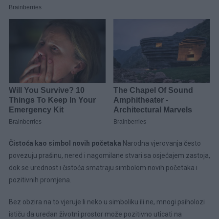
Čistoća kao simbol novih početaka
Narodna vjerovanja često
povezuju prašinu, nered i nagomilane stvari sa osjećajem zastoja,
dok se urednost i čistoća smatraju simbolom novih početaka i
pozitivnih promjena.
Bez obzira na to vjeruje li neko u simboliku ili ne, mnogi psiholozi
ističu da uredan životni prostor može pozitivno uticati na