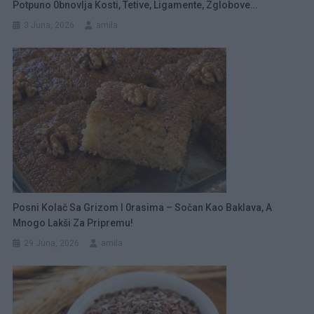
Potpuno 0bnovlja Kosti, Tetive, Ligamente, Zglobove…
3 Juna, 2026
amila
Posni Kolač Sa Grizom I 0rasima – Sočan Kao Baklava, A
Mnogo Lakši Za Pripremu!
29 Juna, 2026
amila