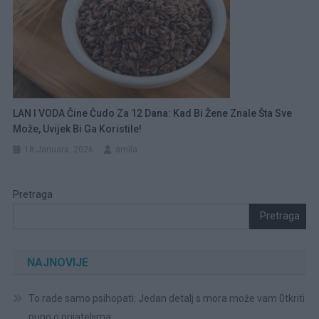
LAN I VODA Čine Čudo Za 12 Dana: Kad Bi Žene Znale Šta Sve
Može, Uvijek Bi Ga Koristile!
18 Januara, 2026
amila
Pretraga
Pretraga
NAJNOVIJE
To rade samo psihopati: Jedan detalj s mora može vam 0tkriti
puno o prijateljima