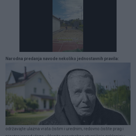
Narodna predanja navode nekoliko jednostavnih pravila:
održavajte ulazna vrata čistim i urednim, redovno čistite prag i