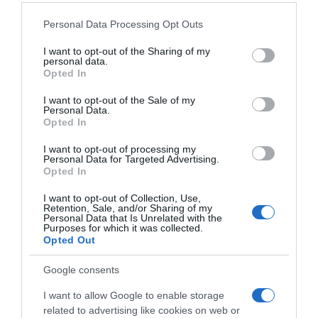
u četiri litre vode dodati dvije kašičice kuhinjske soli, dobro
Please note that this website/app uses one or more Google
Personal Data Processing Opt Outs
promiješati rastvor, mekanom krpom prebrisati ulazna vrata,
services and may gather and store information including but
not limited to your visit or usage behaviour. You may click to
I want to opt-out of the Sharing of my
kvaku i prag, postupak povremeno ponoviti kao dio redovnog
personal data.
grant or deny consent to Google and its third-party tags to
održavanja doma.
Opted In
use your data for below specified purposes in below Google
consent section.
I want to opt-out of the Sale of my
U narodnim predanjima so se smatra simbolom pročišćenja,
Personal Data.
zaštite i uklanjanja negativne energije, zbog čega se koristi u
Opted In
brojnim običajima širom svijeta. Važno je istaći da ne postoje
I want to opt-out of processing my
naučni dokazi koji potvrđuju da ovakav ritual može uticati na
Personal Data for Targeted Advertising.
Opted In
finansijsku situaciju ili životne okolnosti.
I want to opt-out of Collection, Use,
Zašto mnogi i danas praktikuju ovakve običaje?
Iako ih nauka
Retention, Sale, and/or Sharing of my
Personal Data that Is Unrelated with the
ne potvrđuje, brojni ljudi i dalje njeguju tradicionalne rituale jer im
Purposes for which it was collected.
Opted Out
pružaju osjećaj reda, mira i povezanosti sa porodičnim običajima.
Google consents
Redovno održavanje doma može doprinijeti:
prijatnijem
životnom prostoru, osjećaju smirenosti i organizovanosti, većoj
I want to allow Google to enable storage
motivaciji za svakodnevne obaveze, stvaranju ugodnije
related to advertising like cookies on web or