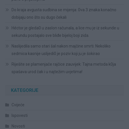
Do kraja avgusta sudbina se mijenja: 0va 3 znaka konačno
dobijaju ono što su dugo čekali
Héctor je gleda0 u zaslon računala, a lice mu je iz sekunde u
sekundu postajalo sve bliđe bijeloj boji zida.
Naslijedila samo stari šal nakon majčine smrti: Nekoliko
sedmica kasnije uslijedi0 je poziv koji ju je šokirao
Riješite se plamenjače rajčice zauvijek: Tajna metoda k0ja
spašava urod čak i u najtežim uvjetima!
KATEGORIJE
Cvijeće
Ispovesti
Novosti