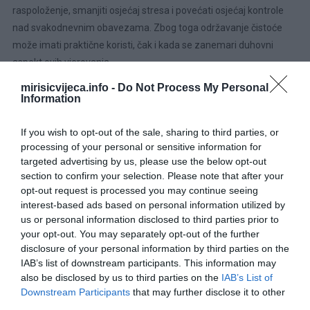
raspoloženje, smanjiti osjećaj stresa i povećati osjećaj kontrole
nad svakodnevnim obavezama. Zbog toga održavanje čistoće
može imati praktične koristi, čak i kada se zanemari duhovni
aspekt ovih vjerovanja.
mirisicvijeca.info -
Do Not Process My Personal
Tradicionalni ritual sa vodom i solju
Jedan od najpoznatijih
Information
običaja koji se povezuje s ovim narodnim vjerovanjem jeste
povremeno čišćenje ulaznih vrata mješavinom vode i soli.
If you wish to opt-out of the sale, sharing to third parties, or
processing of your personal or sensitive information for
Prema tradicionalnim savjetima, postupak izgleda ovako:
targeted advertising by us, please use the below opt-out
section to confirm your selection. Please note that after your
opt-out request is processed you may continue seeing
interest-based ads based on personal information utilized by
us or personal information disclosed to third parties prior to
your opt-out. You may separately opt-out of the further
disclosure of your personal information by third parties on the
IAB’s list of downstream participants. This information may
also be disclosed by us to third parties on the
IAB’s List of
Downstream Participants
that may further disclose it to other
third parties.