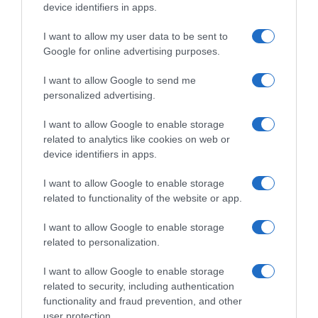
device identifiers in apps.
atmosfere za članove porodice i goste.
I want to allow my user data to be sent to
Mnogi smatraju da upravo male navike mogu imati veliki uticaj na
Google for online advertising purposes.
svakodnevni osjećaj zadovoljstva, bez obzira na to da li ih
posmatraju kroz prizmu vjerovanja ili jednostavno kao dio
I want to allow Google to send me
urednog načina života.
personalized advertising.
I want to allow Google to enable storage
Simbolika koja traje generacijama
Vjerovanja o ulaznim
related to analytics like cookies on web or
vratima prisutna su u brojnim kulturama i često se prenose s
device identifiers in apps.
koljena na koljeno. U nekim tradicijama prag doma smatra se
simbolom zaštite porodice, dok se uredan ulaz povezuje s
I want to allow Google to enable storage
gostoprimstvom, napretkom i pozitivnom energijom. Takvi običaji
related to functionality of the website or app.
opstaju upravo zato što podsjećaju ljude na važnost brige o
I want to allow Google to enable storage
prostoru u kojem žive i o atmosferi koju stvaraju u svom domu.
related to personalization.
Zaključak
Vjerovanje koje se pripisuje Babi Vangi o važnosti
I want to allow Google to enable storage
ulaznih vrata predstavlja dio bogate narodne tradicije u kojoj se
related to security, including authentication
čistoća doma simbolično povezuje sa srećom, harmonijom i
functionality and fraud prevention, and other
user protection.
blagostanjem. Iako ne postoje naučni dokazi da održavanje