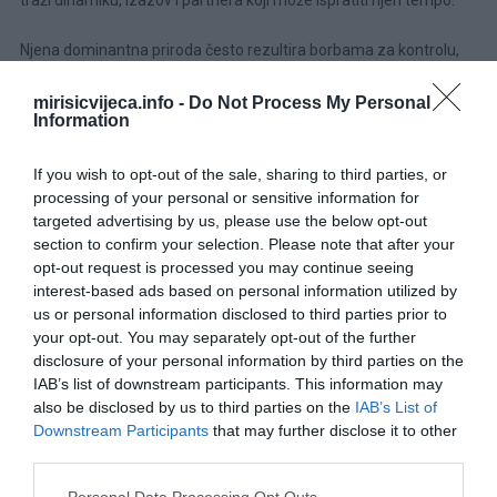
traži dinamiku, izazov i partnera koji može ispratiti njen tempo.
Njena dominantna priroda često rezultira borbama za kontrolu,
naročito ako je partner jednako jak karakter. Ne voli kompromis, a
mirisicvijeca.info -
Do Not Process My Personal
njezina iskrenost ponekad zna prijeći granicu takta.
Information
Ipak, iza ove snažne vanjštine krije se nježna i emocionalna osoba
If you wish to opt-out of the sale, sharing to third parties, or
koja samo želi da bude voljena onako kako ona voli – otvoreno,
processing of your personal or sensitive information for
direktno i bez zadrške.
targeted advertising by us, please use the below opt-out
section to confirm your selection. Please note that after your
Djevica – Perfekcionistkinja doma i duše
Djevice su oličenje
opt-out request is processed you may continue seeing
reda, analitičnosti i savršenstva. Njihov dom je poput savršeno
interest-based ads based on personal information utilized by
us or personal information disclosed to third parties prior to
posložene slagalice, a od partnera očekuju istu razinu
your opt-out. You may separately opt-out of the further
organizacije i posvećenosti.
disclosure of your personal information by third parties on the
IAB’s list of downstream participants. This information may
“U očima Djevice, svaki detalj ima značenje – i svaki propust ima
also be disclosed by us to third parties on the
IAB’s List of
cijenu.”
Downstream Participants
that may further disclose it to other
third parties.
Njihova težnja ka idealu često ih vodi u kritičnost, nervozu i osjećaj
Please note that this website/app uses one or more Google