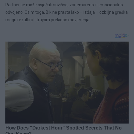
Partner se može osjećati suvišno, zanemareno ili emocionalno
odvojeno. Osim toga, Bik ne prašta lako – izdaja ili ozbiljna greška
mogu rezultirati trajnim prekidom povjerenja.