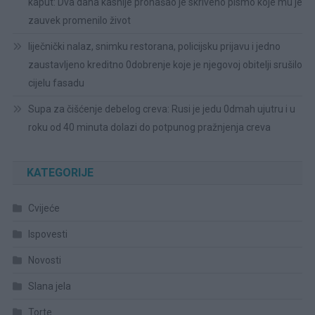
kaput: Dva dana kasnije pronašao je skriveno pismo koje mu je
zauvek promenilo život
liječnički nalaz, snimku restorana, policijsku prijavu i jedno
zaustavljeno kreditno 0dobrenje koje je njegovoj obitelji srušilo
cijelu fasadu
Supa za čišćenje debelog creva: Rusi je jedu 0dmah ujutru i u
roku od 40 minuta dolazi do potpunog pražnjenja creva
KATEGORIJE
Cvijeće
Ispovesti
Novosti
Slana jela
Torte