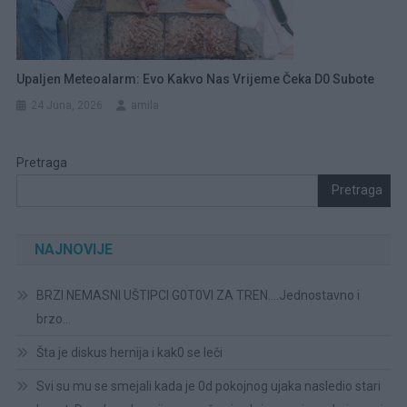
Upaljen Meteoalarm: Evo Kakvo Nas Vrijeme Čeka D0 Subote
24 Juna, 2026
amila
Pretraga
Pretraga
NAJNOVIJE
BRZI NEMASNI UŠTIPCI G0T0VI ZA TREN….Jednostavno i
brzo…
Šta je diskus hernija i kak0 se leči
Svi su mu se smejali kada je 0d pokojnog ujaka nasledio stari