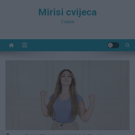
Preskočite
Mirisi cvijeca
na
sadržaj
Cvijece