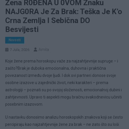
Žena R0ĐENA U 0VOM Znaku
NAJG0RA Je Za Brak: Teška Je K’o
Crna Zemlja I Sebična DO
Besvijesti
Novosti
Amila
7 Jula, 2026
Koje žene prema horoskopu važe za najzahtjevnije supruge – i
zašto?Brak je duboka emocionalna, duhovna i praktična
povezanost između dvoje ljudi. I dok svi partneri donose svoje
osobne izazove u zajednički život, neki karakteri – prema
astrologiji – poznati su po svojoj složenosti, emocionalnoj dubini i
zahtjevnosti. Upravo ti aspekti mogu bračnu svakodnevicu učiniti
posebnim izazovom.
U nastavku donosimo analizu horoskopskih znakova koji se često
percipiraju kao najzahtjevnije žene za brak – ne zato što su loši