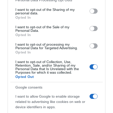
Personal Data Processing Opt Outs
razočaranja ako partner ne ispuni očekivanja. Uz to, borbe s
services and may gather and store information including but
vlastitim samopouzdanjem mogu dovesti do ljubomore,
not limited to your visit or usage behaviour. You may click to
I want to opt-out of the Sharing of my
personal data.
sumnjičavosti i preispitivanja odnosa.
grant or deny consent to Google and its third-party tags to
Opted In
use your data for below specified purposes in below Google
Škorpion – Strastvena, ali misteriozna
Ako tražite intenzitet,
consent section.
I want to opt-out of the Sale of my
Personal Data.
žena Škorpion je oličenje duboke strasti i vjerne odanosti. Ona voli
Opted In
cijelim bićem, ali isto tako traži potpunu emocionalnu i psihološku
prisutnost partnera.
I want to opt-out of processing my
Personal Data for Targeted Advertising.
Opted In
Njena potreba za kontrolom, sklonost ljubomori i osjetljivost na
izdaju čine je zahtjevnom partnericom. Međutim, kada je voljena i
I want to opt-out of Collection, Use,
Retention, Sale, and/or Sharing of my
poštovana, Škorpionka daje bezuvjetnu podršku, odanost i
Personal Data that Is Unrelated with the
Purposes for which it was collected.
emocionalnu dubinu koju malo tko može nadmašiti.
Opted Out
Astrologija ne određuje sudbinu, već nas uči
Google consents
razumijevanju
Iako žene rođene u znakovima Bika, Ovna, Djevice i
I want to allow Google to enable storage
Škorpiona često nose reputaciju “teških” supruga, važno je
related to advertising like cookies on web or
naglasiti: svaki horoskopski znak ima svoje vrline i izazove. Prava
device identifiers in apps.
snaga veze leži u razumijevanju, komunikaciji i spremnosti da se