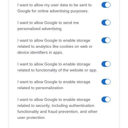
raste zajedno.
I want to allow my user data to be sent to
Google for online advertising purposes.
“Zvijezde mogu pokazati put – ali samo srce odlučuje kojim ćemo
I want to allow Google to send me
putem ići.”
personalized advertising.
Ako se pitate kako bolje razumjeti partnericu, astrologija vam
I want to allow Google to enable storage
može biti koristan alat, ali istinska bliskost dolazi iz empatije,
related to analytics like cookies on web or
strpljenja i ljubavi.
device identifiers in apps.
I want to allow Google to enable storage
related to functionality of the website or app.
I want to allow Google to enable storage
related to personalization.
I want to allow Google to enable storage
related to security, including authentication
functionality and fraud prevention, and other
user protection.