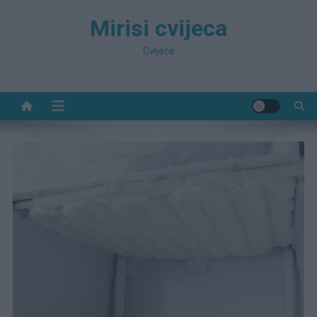
Preskočite
Mirisi cvijeca
na
sadržaj
Cvijece