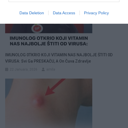
Data Deletion
Data Access
Privacy Policy
IMUNOLOG 0TKRIO KOJI VITAMIN NAS NAJBOLJE ŠTITI 0D
VIRUSA: Svi Ga PRESKAČU, A On Čuva Zdravlje
22 Januara, 2026
amila