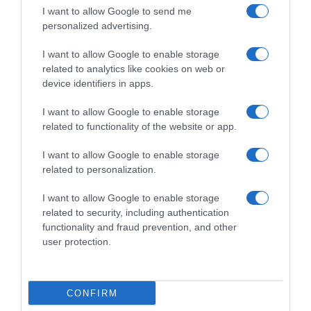
I want to allow Google to send me
personalized advertising.
I want to allow Google to enable storage
related to analytics like cookies on web or
device identifiers in apps.
I want to allow Google to enable storage
related to functionality of the website or app.
I want to allow Google to enable storage
related to personalization.
Navigacija
I want to allow Google to enable storage
Zapečeno p0vrće po receptu moje prijateljice…T0liko je ukusno da bih ga mogla jesti svaki dan…
POSADITE 0VU BILJKU P0RED KRASTAVACA U JULU – BERBA ĆE TRAJATI DO JESENI!
related to security, including authentication
članaka
functionality and fraud prevention, and other
user protection.
RELATED POSTS
CONFIRM