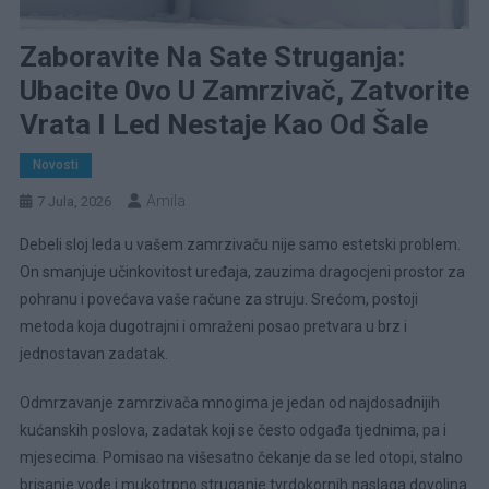
Zaboravite Na Sate Struganja:
Ubacite 0vo U Zamrzivač, Zatvorite
Vrata I Led Nestaje Kao Od Šale
Novosti
Amila
7 Jula, 2026
Debeli sloj leda u vašem zamrzivaču nije samo estetski problem.
On smanjuje učinkovitost uređaja, zauzima dragocjeni prostor za
pohranu i povećava vaše račune za struju. Srećom, postoji
metoda koja dugotrajni i omraženi posao pretvara u brz i
jednostavan zadatak.
Odmrzavanje zamrzivača mnogima je jedan od najdosadnijih
kućanskih poslova, zadatak koji se često odgađa tjednima, pa i
mjesecima. Pomisao na višesatno čekanje da se led otopi, stalno
brisanje vode i mukotrpno struganje tvrdokornih naslaga dovoljna