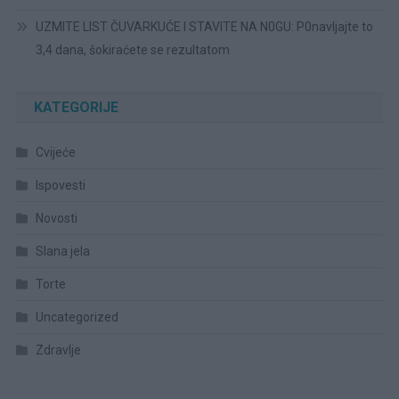
UZMITE LIST ČUVARKUĆE I STAVITE NA N0GU: P0navljajte to
3,4 dana, šokiraćete se rezultatom
KATEGORIJE
Cvijeće
Ispovesti
Novosti
Slana jela
Torte
Uncategorized
Zdravlje