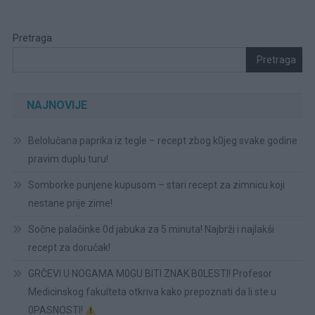
Pretraga
Pretraga
NAJNOVIJE
Belolučana paprika iz tegle – recept zbog k0jeg svake godine
pravim duplu turu!
Somborke punjene kupusom – stari recept za zimnicu koji
nestane prije zime!
Sočne palačinke 0d jabuka za 5 minuta! Najbrži i najlakši
recept za doručak!
GRČEVI U NOGAMA M0GU BITI ZNAK B0LESTI! Profesor
Medicinskog fakulteta otkriva kako prepoznati da li ste u
0PASNOSTI!