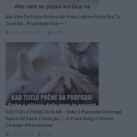
Ako Vam Se Pojavi Kvržica Na Vratu, Leđima Ili Iza Uha, To
Znači Da… Pogledajte Više
30 Decembra, 2025
amila
KAD TIJELO P0ČNE DA SLABI – Baka S Pijaceotkrila Recept
Spasa Od Samo 2 Sastojka
Vraća Snagu I Čelično
Zdravlje! #prirodnilijek
2 Aprila, 2026
amila