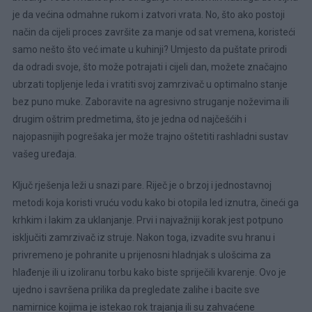
je da većina odmahne rukom i zatvori vrata. No, što ako postoji
način da cijeli proces završite za manje od sat vremena, koristeći
samo nešto što već imate u kuhinji? Umjesto da puštate prirodi
da odradi svoje, što može potrajati i cijeli dan, možete značajno
ubrzati topljenje leda i vratiti svoj zamrzivač u optimalno stanje
bez puno muke. Zaboravite na agresivno struganje noževima ili
drugim oštrim predmetima, što je jedna od najčešćih i
najopasnijih pogrešaka jer može trajno oštetiti rashladni sustav
vašeg uređaja.
Ključ rješenja leži u snazi pare. Riječ je o brzoj i jednostavnoj
metodi koja koristi vruću vodu kako bi otopila led iznutra, čineći ga
krhkim i lakim za uklanjanje. Prvi i najvažniji korak jest potpuno
isključiti zamrzivač iz struje. Nakon toga, izvadite svu hranu i
privremeno je pohranite u prijenosni hladnjak s ulošcima za
hlađenje ili u izoliranu torbu kako biste spriječili kvarenje. Ovo je
ujedno i savršena prilika da pregledate zalihe i bacite sve
namirnice kojima je istekao rok trajanja ili su zahvaćene