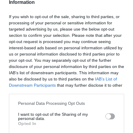
Information
Ako ste slobodni, astrologinja savjetuje da više vremena
provodite među ljudima.
If you wish to opt-out of the sale, sharing to third parties, or
processing of your personal or sensitive information for
„Rak vlada domom i obitelji, pa se družite s prijateljima,
targeted advertising by us, please use the below opt-out
organizirajte kućna okupljanja, pozovite nekoga na večeru ili
section to confirm your selection. Please note that after your
pripremite poseban obrok. Time stvarate savršenu pozadinu za
opt-out request is processed you may continue seeing
interest-based ads based on personal information utilized by
ljubav.“
us or personal information disclosed to third parties prior to
your opt-out. You may separately opt-out of the further
Ipak, upozorava da će retrogradni Merkur od 29. lipnja/juna do 23.
disclosure of your personal information by third parties on the
srpnja/jula donijeti određene komplikacije. Moguće su poruke
IAB’s list of downstream participants. This information may
bivših partnera, obnavljanje starih kontakata i nesporazumi u
also be disclosed by us to third parties on the
IAB’s List of
komunikaciji.
Downstream Participants
that may further disclose it to other
third parties.
No nema razloga za zabrinutost – ljeto ljubavi vam je već
Please note that this website/app uses one or more Google
Personal Data Processing Opt Outs
zapisano u zvijezdama.
services and may gather and store information including but
not limited to your visit or usage behaviour. You may click to
I want to opt-out of the Sharing of my
Za ozbiljnije korake u vezi ili partnerstvu preporučuje se pričekati
personal data.
grant or deny consent to Google and its third-party tags to
Opted In
nakon 11. kolovoza/avgusta, kada Mars ulazi u Raka i aktivira
use your data for below specified purposes in below Google
vaše polje ljubavi.