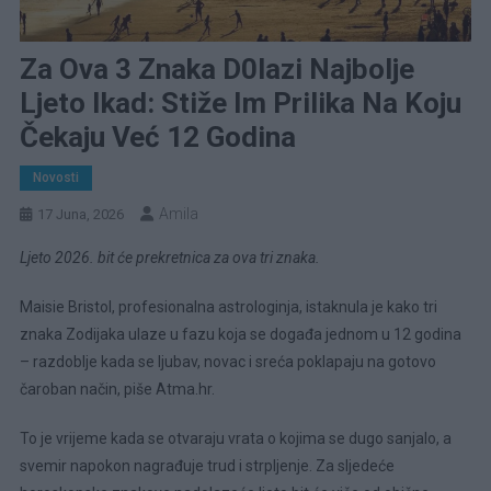
Za Ova 3 Znaka D0lazi Najbolje
Ljeto Ikad: Stiže Im Prilika Na Koju
Čekaju Već 12 Godina
Novosti
Amila
17 Juna, 2026
Ljeto 2026. bit će prekretnica za ova tri znaka.
Maisie Bristol, profesionalna astrologinja, istaknula je kako tri
znaka Zodijaka ulaze u fazu koja se događa jednom u 12 godina
– razdoblje kada se ljubav, novac i sreća poklapaju na gotovo
čaroban način, piše Atma.hr.
To je vrijeme kada se otvaraju vrata o kojima se dugo sanjalo, a
svemir napokon nagrađuje trud i strpljenje. Za sljedeće