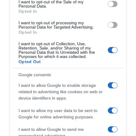
consent section.
I want to opt-out of the Sale of my
Personal Data.
Opted In
„Tada ćete biti spremni ozbiljno ulagati u odnose i partnere.
Pričekajte taj trenutak za najbolje rezultate.“
I want to opt-out of processing my
Personal Data for Targeted Advertising.
Opted In
Vodenjak
I want to opt-out of Collection, Use,
Retention, Sale, and/or Sharing of my
Pred Vodenjacima je ljeto ljubavi. Prema Bristol, ljetna romansa
Personal Data that Is Unrelated with the
nikada nije bila izglednija.
Purposes for which it was collected.
Opted Out
„Sve počinje 13. lipnja/juna kada Venera ulazi u Lava, vaše polje
Google consents
romantike i dugoročnih odnosa“, objašnjava ona.
I want to allow Google to enable storage
Od 13. lipnja/juna do 9. srpnja/jula osjećat ćete snažan poticaj za
related to advertising like cookies on web or
device identifiers in apps.
izlaske, druženja i nova poznanstva.
I want to allow my user data to be sent to
Jupiter 30. lipnja/juna također ulazi u Lava i dodatno pojačava
Google for online advertising purposes.
ljubavne prilike. Venera će vas potaknuti da se otvorite prema
drugima, dok će Jupiter olakšati susrete s potencijalnim
I want to allow Google to send me
partnerima.
personalized advertising.