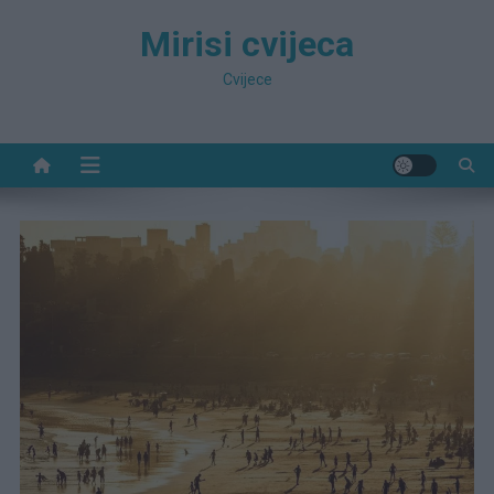
Preskočite
Mirisi cvijeca
na
sadržaj
Cvijece