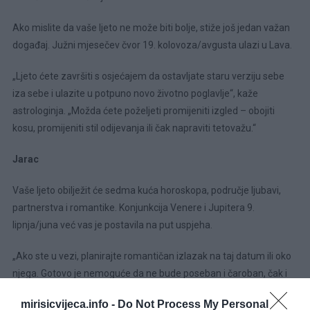
Ako mislite da vaše ljeto ne može biti bolje, stiže još jedan važan
događaj. Južni mjesečev čvor 19. kolovoza/avgusta ulazi u Lava.
„Ljeto ćete završiti s osjećajem da ostavljate staru verziju sebe
iza sebe i ulazite u potpuno novo životno poglavlje“, kaže
astrologinja. „Možda ćete poželjeti promijeniti izgled – obojiti
kosu, promijeniti stil odijevanja ili čak napraviti tetovažu.“
Jarac
Vaše ljeto obilježit će sedma kuća horoskopa, područje ljubavi,
partnerstva i romantike. Konjunkcija Venere i Jupitera 9.
lipnja/juna već vas je postavila na put uspjeha.
„Ako ste u vezi, planirajte romantičan izlazak na taj datum ili oko
njega. Gotovo je nemoguće da ne bude poseban i čaroban, čak i
ako je riječ o nečemu jednostavnom“, kaže Bristol.
mirisicvijeca.info -
Do Not Process My Personal