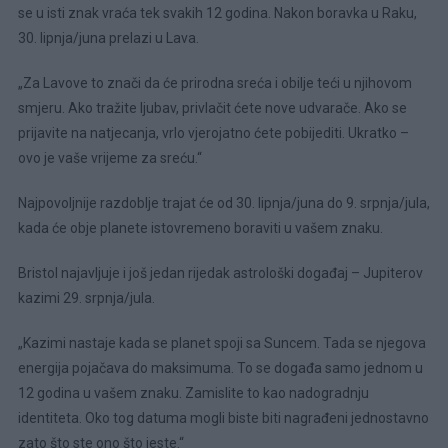
se u isti znak vraća tek svakih 12 godina. Nakon boravka u Raku,
30. lipnja/juna prelazi u Lava.
„Za Lavove to znači da će prirodna sreća i obilje teći u njihovom
smjeru. Ako tražite ljubav, privlačit ćete nove udvarače. Ako se
prijavite na natjecanja, vrlo vjerojatno ćete pobijediti. Ukratko –
ovo je vaše vrijeme za sreću.“
Najpovoljnije razdoblje trajat će od 30. lipnja/juna do 9. srpnja/jula,
kada će obje planete istovremeno boraviti u vašem znaku.
Bristol najavljuje i još jedan rijedak astrološki događaj – Jupiterov
kazimi 29. srpnja/jula.
„Kazimi nastaje kada se planet spoji sa Suncem. Tada se njegova
energija pojačava do maksimuma. To se događa samo jednom u
12 godina u vašem znaku. Zamislite to kao nadogradnju
identiteta. Oko tog datuma mogli biste biti nagrađeni jednostavno
zato što ste ono što jeste.“