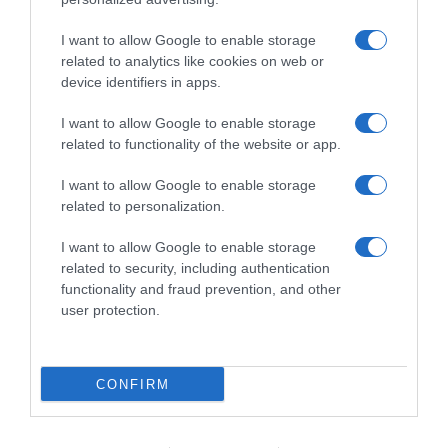
I want to allow Google to enable storage
„To je trenutak kada vam se udvarači počinju sami približavati.
related to analytics like cookies on web or
Najbolja mjesta za upoznavanje novih ljudi bit će sportska
device identifiers in apps.
događanja, natjecanja, zabave, predstave i koncerti“, kaže
astrologinja.
I want to allow Google to enable storage
related to functionality of the website or app.
Vaš ključni datum ovog ljeta bit će 29. srpnja/jula. Kao i Lavovi, i vi
I want to allow Google to enable storage
ćete tada zračiti posebnom privlačnošću zahvaljujući Jupiterovu
related to personalization.
kazimiju.
I want to allow Google to enable storage
„To je idealan dan za spoj, sređivanje bez posebnog razloga, flert
related to security, including authentication
ili otvaranje prema novim poznanstvima. Mogli biste upoznati
functionality and fraud prevention, and other
osobu koja ima sudbinsku ulogu u vašem životu.“
user protection.
Istoga dana događa se i puni Mjesec koji dodatno potiče razvoj
odnosa.
CONFIRM
Ako do kraja ljeta ipak ne upoznate onu pravu osobu, nema
razloga za paniku. Pomrčina mladog Mjeseca 12.