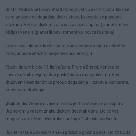
Bristol tvrdi da će Lavovi imati najbolje ljeto u svom životu. Iako se
svim znakovima događaju dobre stvari, Lavovi će se posebno
istaknuti. Velikim dijelom za to su zaslužni Jupiter (planet sreće i
obilja) i Venera (planet ljubavi, romantike, novca i užitaka).
Iako se ove planete kreću sporo, kada jednom stignu u određeni
znak, donose snažnu i osvježavajuću energiju.
Ključni datum bit će 13. lipnja/juna. Prema Bristol, Venera će
Lavove učiniti nevjerojatno privlačnima i magnetičnima. Vaš
društveni kalendar bit će prepun događanja – zabava, koncerata,
predstava i druženja.
„Najbolji dio Venere u vašem znaku jest to što će se poklopiti s
Jupiterom u vašem znaku tijekom desetak dana, što će vaš
magnetizam učiniti dvostruko snažnijim“, objašnjava Bristol.
Jupiter ostaje u svakom znaku približno godinu dana, što znači da