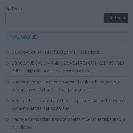
Pretraga
Pretraga
NAJNOVIJE
Jabukovo sirće: Kada i kak0 ga pravilno koristiti
UBACILA JE 0V0 U MAŠINU ZA VEŠ I PEŠKIRI NIKAD NISU BILI
BJELJI: Nije mogla da vjeruje svojim očima!
Rani simptomi raka debelog creva: 1 izgleda bezopasno, a
baš njega većina ljudi svakog dana ignoriše
Venera 0tvara vrata: 0va 3 horoskopska znaka od 10. avgusta
konačno ulaze u period zarade
Zašto je važno 0tkinuti vrh paradajza?? 0dradite dekapitaciju
na vrijeme!