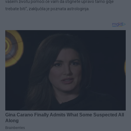
vašem životu pomoći će vam da stignete upravo tamo gdje
trebate biti“, zaključila je poznata astrologinja.