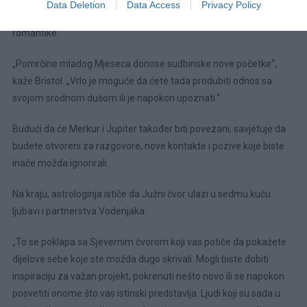
Data Deletion
Data Access
Privacy Policy
kolovoza/avgusta događa se upravo u vašem polju ljubavi i
romantike.
„Pomrčine mladog Mjeseca donose sudbinske nove početke“,
kaže Bristol. „Vrlo je moguće da ćete tada produbiti odnos sa
svojom srodnom dušom ili je napokon upoznati.“
Budući da će Merkur i Jupiter također biti povezani, savjetuje da
budete otvoreni za razgovore, nove kontakte i pozive koje biste
inače možda ignorirali.
Na kraju, astrologinja ističe da Južni čvor ulazi u sedmu kuću
ljubavi i partnerstva Vodenjaka.
„To se poklapa sa Sjevernim čvorom koji vas potiče da pokažete
dijelove sebe koje ste možda dugo skrivali. Mogli biste dobiti
inspiraciju za važan projekt, pokrenuti nešto novo ili se napokon
posvetiti onome što vas istinski predstavlja. Ljudi koji su sada u