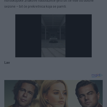
horoskopske znakove nadolazeće ljeto bit će više od obične
sezone – bit će prekretnica koja se pamti.
Lav