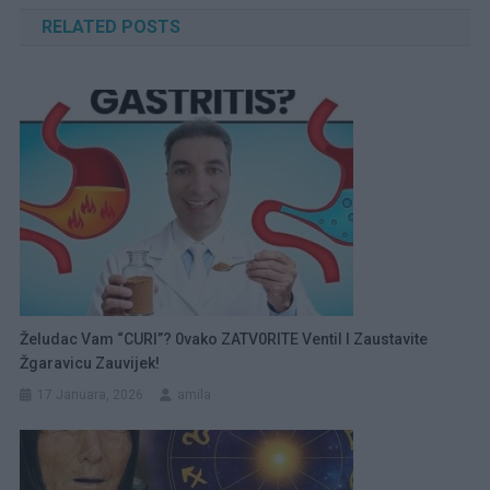
članaka
RELATED POSTS
Želudac Vam “CURI”? 0vako ZATV0RITE Ventil I Zaustavite
Žgaravicu Zauvijek!
17 Januara, 2026
amila