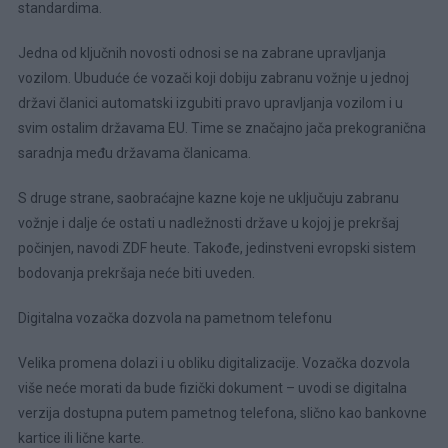
standardima.
Jedna od ključnih novosti odnosi se na zabrane upravljanja
vozilom. Ubuduće će vozači koji dobiju zabranu vožnje u jednoj
državi članici automatski izgubiti pravo upravljanja vozilom i u
svim ostalim državama EU. Time se značajno jača prekogranična
saradnja među državama članicama.
S druge strane, saobraćajne kazne koje ne uključuju zabranu
vožnje i dalje će ostati u nadležnosti države u kojoj je prekršaj
počinjen, navodi ZDF heute. Takođe, jedinstveni evropski sistem
bodovanja prekršaja neće biti uveden.
Digitalna vozačka dozvola na pametnom telefonu
Velika promena dolazi i u obliku digitalizacije. Vozačka dozvola
više neće morati da bude fizički dokument – uvodi se digitalna
verzija dostupna putem pametnog telefona, slično kao bankovne
kartice ili lične karte.