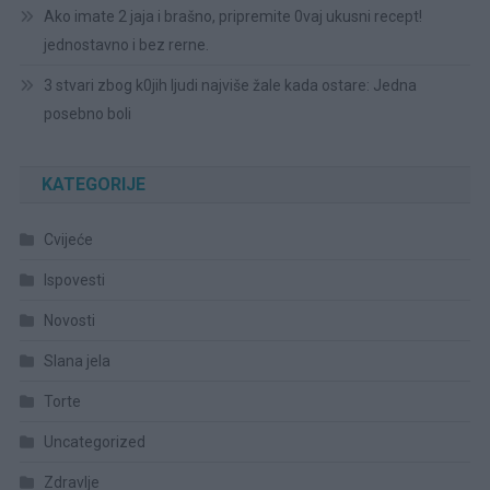
Ako imate 2 jaja i brašno, pripremite 0vaj ukusni recept!
jednostavno i bez rerne.
3 stvari zbog k0jih ljudi najviše žale kada ostare: Jedna
posebno boli
KATEGORIJE
Cvijeće
Ispovesti
Novosti
Slana jela
Torte
Uncategorized
Zdravlje