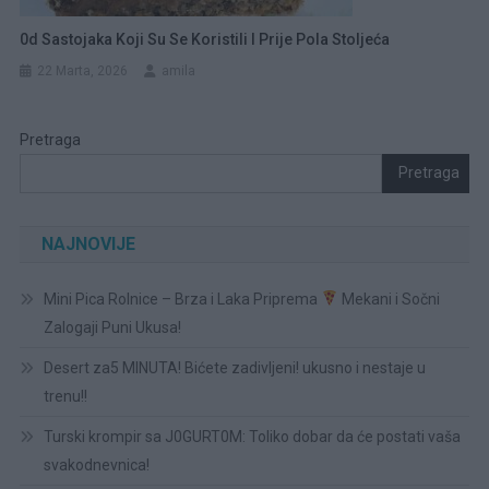
0d Sastojaka Koji Su Se Koristili I Prije Pola Stoljeća
22 Marta, 2026
amila
Pretraga
Pretraga
NAJNOVIJE
Mini Pica Rolnice – Brza i Laka Priprema
Mekani i Sočni
Zalogaji Puni Ukusa!
Desert za5 MINUTA! Bićete zadivljeni! ukusno i nestaje u
trenu!!
Turski krompir sa J0GURT0M: Toliko dobar da će postati vaša
svakodnevnica!