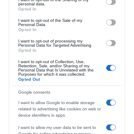
personal data.
Obavezni probni rok i medicinski pregled
grant or deny consent to Google and its third-party tags to
Opted In
use your data for below specified purposes in below Google
consent section.
Nove mere uključuju i obavezni probni rok od najmanje dve
I want to opt-out of the Sale of my
Personal Data.
godine za sve nove vozače. Takođe, vožnja uz pratnju za 17-
Opted In
godišnjake biće omogućena u svim državama članicama.
I want to opt-out of processing my
Personal Data for Targeted Advertising.
Pre polaganja vozačkog ispita biće obavezan lekarski pregled ili
Opted In
samoprocena zdravstvenog stanja. Ipak, obavezni redovni
I want to opt-out of Collection, Use,
pregledi za starije vozače nisu uvedeni, nakon što su neke države
Retention, Sale, and/or Sharing of my
članice, uključujući Nemačku, izrazile protivljenje toj ideji.
Personal Data that Is Unrelated with the
Purposes for which it was collected.
Opted Out
Rok važenja vozačke dozvole
Google consents
Vozačke dozvole u EU ubuduće će važiti 15 godina. Nakon isteka,
I want to allow Google to enable storage
države članice mogu zahtevati novi lekarski pregled, ali to neće
related to advertising like cookies on web or
biti obavezno na nivou EU.
device identifiers in apps.
Kada stupaju na snagu nova pravila?
I want to allow my user data to be sent to
Google for online advertising purposes.