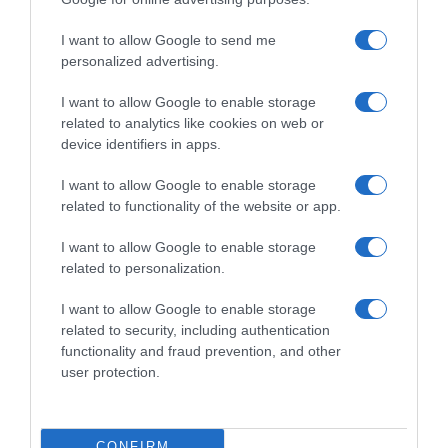
Iako je politički dogovor postignut, primena novih pravila neće biti
I want to allow Google to send me
trenutna. Države članice imaju rok od tri godine za prilagođavanje
personalized advertising.
nacionalnog zakonodavstva, uz dodatnu godinu prelaznog
perioda.
I want to allow Google to enable storage
related to analytics like cookies on web or
Digitalna vozačka dozvola očekuje se do 2030. godine, dok bi
device identifiers in apps.
promene vezane za profesionalne vozače trebalo da stupe na
I want to allow Google to enable storage
snagu već do 2028.
related to functionality of the website or app.
I want to allow Google to enable storage
related to personalization.
I want to allow Google to enable storage
related to security, including authentication
functionality and fraud prevention, and other
user protection.
CONFIRM