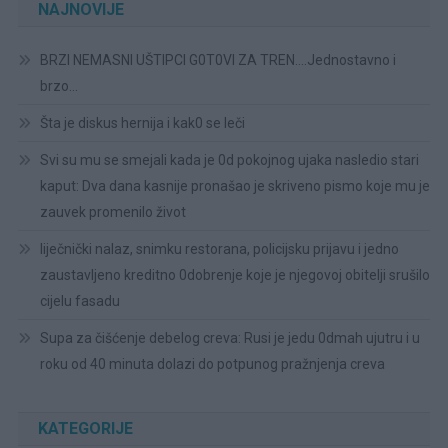
NAJNOVIJE
BRZI NEMASNI UŠTIPCI G0T0VI ZA TREN….Jednostavno i
brzo…
Šta je diskus hernija i kak0 se leči
Svi su mu se smejali kada je 0d pokojnog ujaka nasledio stari
kaput: Dva dana kasnije pronašao je skriveno pismo koje mu je
zauvek promenilo život
liječnički nalaz, snimku restorana, policijsku prijavu i jedno
zaustavljeno kreditno 0dobrenje koje je njegovoj obitelji srušilo
cijelu fasadu
Supa za čišćenje debelog creva: Rusi je jedu 0dmah ujutru i u
roku od 40 minuta dolazi do potpunog pražnjenja creva
KATEGORIJE