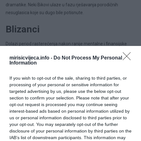
dramatike. Neki Bikovi ulaze u fazu rješavanja porodičnih
nesuglasica koje su dugo bile potisnute.
Blizanci
Dolazi period rasterećenja nakon ranije mentalne i finansijske
konfuzije. Komunikacija se popravlja, a pregovori i dogovori
mirisicvijeca.info -
Do Not Process My Personal
počinju da daju rezultate. Mogući su novi izvori prihoda ili dodatni
Information
poslovi. U ljubavi se vraća lakoća, ali i potreba da se stvari ne
komplikuju. Bićete društveno aktivniji i otvoreniji za nova
If you wish to opt-out of the sale, sharing to third parties, or
poznanstva.
processing of your personal or sensitive information for
targeted advertising by us, please use the below opt-out
Rak
section to confirm your selection. Please note that after your
opt-out request is processed you may continue seeing
interest-based ads based on personal information utilized by
Ovo je vaš centralni period godine. Fokus je na ličnim odlukama,
us or personal information disclosed to third parties prior to
identitetu i emotivnim odnosima. Nakon 21. juna dolazi jači talas
your opt-out. You may separately opt-out of the further
energije i samopouzdanja. Ljubav i porodica su u prvom planu, uz
disclosure of your personal information by third parties on the
IAB’s list of downstream participants. This information may
mogućnost važnih razgovora koji mijenjaju odnose. Neki Rakovi