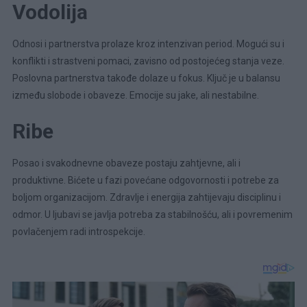
Vodolija
Odnosi i partnerstva prolaze kroz intenzivan period. Mogući su i
konflikti i strastveni pomaci, zavisno od postojećeg stanja veze.
Poslovna partnerstva takođe dolaze u fokus. Ključ je u balansu
između slobode i obaveze. Emocije su jake, ali nestabilne.
Ribe
Posao i svakodnevne obaveze postaju zahtjevne, ali i
produktivne. Bićete u fazi povećane odgovornosti i potrebe za
boljom organizacijom. Zdravlje i energija zahtijevaju disciplinu i
odmor. U ljubavi se javlja potreba za stabilnošću, ali i povremenim
povlačenjem radi introspekcije.