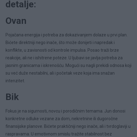
detalje:
Ovan
Pojačana energija i potreba za dokazivanjem dolaze u prvi plan.
Bićete direktniji nego inače, što može donijeti i napredak i
konflikte, u zavisnosti od kontrole impulsa. Posao traži brze
reakcije, ali ne i ishitrene poteze. U ljubavi se javlja potreba za
jasnim granicama i iskrenošću. Mogući su nagli prekidi odnosa koji
su već duže nestabilni, ali i početak veze koja ima snažan
intenzitet.
Bik
Fokus je na sigurnosti, novcu i porodičnim temama. Jun donosi
konkretne odluke vezane za dom, nekretnine ili dugoročne
finansijske planove. Bićete praktičniji nego inače, ali i tvrdoglaviji u
raspravama. U emotivnom smislu tražite stabilnost bez