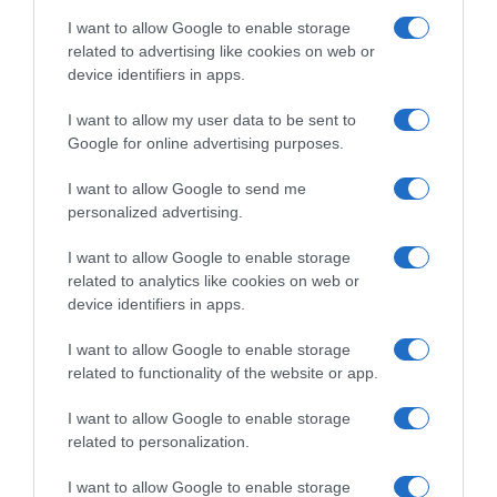
skloni otvaranju. Zdravlje i stres traže više pažnje nego inače.
I want to allow Google to enable storage
related to advertising like cookies on web or
Vaga
device identifiers in apps.
I want to allow my user data to be sent to
Društveni i profesionalni kontakti donose važne prilike. Moguće je
Google for online advertising purposes.
da preko prijatelja ili mreže kontakata dobijete šansu koja mijenja
pravac karijere. Ljubavni život postaje dinamičan, s mogućnošću
I want to allow Google to send me
novih poznanstava ili tajnih simpatija. Bićete privlačni drugima, ali
personalized advertising.
i neodlučni u izborima.
I want to allow Google to enable storage
related to analytics like cookies on web or
Škorpija
device identifiers in apps.
Karijera dolazi u fokus i zahtijeva maksimalnu koncentraciju.
I want to allow Google to enable storage
related to functionality of the website or app.
Povećana odgovornost može donijeti pritisak, ali i vidljive
rezultate. Moguć je novčani dobitak, kroz unapređenje, projekat ili
I want to allow Google to enable storage
poslovni uspjeh koji se dugo gradio. U emotivnom smislu javlja se
related to personalization.
potreba za kontrolom i dubljim vezivanjem. Neki odnosi prolaze
kroz test izdržljivosti.
I want to allow Google to enable storage