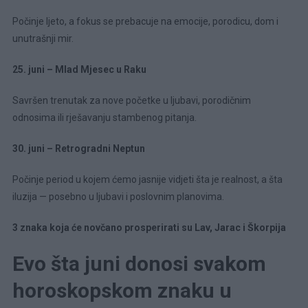
Počinje ljeto, a fokus se prebacuje na emocije, porodicu, dom i
unutrašnji mir.
25. juni – Mlad Mjesec u Raku
Savršen trenutak za nove početke u ljubavi, porodičnim
odnosima ili rješavanju stambenog pitanja.
30. juni – Retrogradni Neptun
Počinje period u kojem ćemo jasnije vidjeti šta je realnost, a šta
iluzija — posebno u ljubavi i poslovnim planovima.
3 znaka koja će novčano prosperirati su Lav, Jarac i Škorpija
Evo šta juni donosi svakom
horoskopskom znaku u