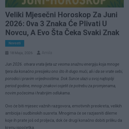
Veliki Mjesečni Horoskop Za Juni
2026: 0va 3 Znaka Će Plivati U
Novcu, A Evo Šta Čeka Svaki Znak
Novosti
Amila
18 Maja, 2026
Jun 2026. otvara vrata ljeta uz veoma snažnu energiju koja mnoge
tjera da konačno presijeku ono što ih dugo muči, ali i da se vrate sebi,
porodici i pravim vrijednostima. Dok Sunce ulazi u svoj najtopliji
period godine, mnogi znakovi osjetit će potrebu za promjenama,
novim počecima i hrabrijim odlukama.
Ovo će biti mjesec važnih razgovora, emotivnih preokreta, velikih
ambicija i sudbinskih susreta. Mnogima će se razjasniti dileme
koje ih prate još od proljeća, dok će drugi konačno dobiti priliku da
krenu ispočetka.