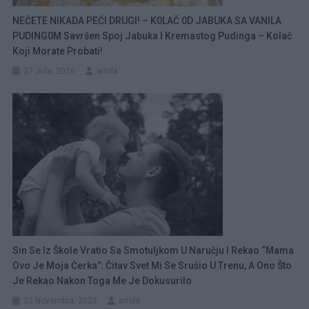
NEĆETE NIKADA PEĆI DRUGI! – K0LAČ 0D JABUKA SA VANILA
PUDING0M Savršen Spoj Jabuka I Kremastog Pudinga – Kolač
Koji Morate Probati!
27 Jula, 2026
amila
Sin Se Iz Škole Vratio Sa Smotuljkom U Naručju I Rekao “Mama
Ovo Je Moja Ćerka”: Čitav Svet Mi Se Srušio U Trenu, A Ono Što
Je Rekao Nakon Toga Me Je Dokusurilo
22 Novembra, 2025
amila