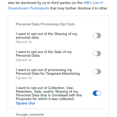
also be disclosed by us to third parties on the
IAB’s List of
započinju novu fazu života, bilo kroz preseljenje ili novu emotivnu
Downstream Participants
that may further disclose it to other
vezu.
third parties.
Lav
Please note that this website/app uses one or more Google
Personal Data Processing Opt Outs
services and may gather and store information including but
not limited to your visit or usage behaviour. You may click to
I want to opt-out of the Sharing of my
Mars u vašem znaku pojačava ambiciju, fizičku energiju i potrebu
personal data.
grant or deny consent to Google and its third-party tags to
Opted In
za dominacijom. Ovo je period kada ste u centru pažnje i kada se
use your data for below specified purposes in below Google
otvaraju prilike za profesionalni iskorak. Moguć je i novčani
consent section.
I want to opt-out of the Sale of my
Personal Data.
dobitak, kroz povišicu, bonus, novi posao ili neočekivani priliv
Opted In
novca. U ljubavi ste strastveni, ali skloni tvrdoglavim reakcijama.
Ključ je u kontroli ega.
I want to opt-out of processing my
Personal Data for Targeted Advertising.
Opted In
Djevica
I want to opt-out of Collection, Use,
Retention, Sale, and/or Sharing of my
Potreba za povlačenjem i analizom svega što se dešava postaje
Personal Data that Is Unrelated with the
Purposes for which it was collected.
izražena. Ovo je period unutrašnjeg čišćenja i reorganizacije
Opted Out
života. Poslovno se pripremate za veće promjene koje dolaze
Google consents
kasnije. U emotivnim odnosima tražite sigurnost, ali ste manje