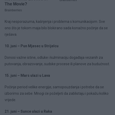
Kraj nesporazuma, kašnjenja i problema s komunikacijom. Sve
ono što je tokom maja bilo blokirano sada konačno počinje da se
rješava.
10. juni – Pun Mjesec u Strijelcu
Donosi važne istine, odluke i kulminaciju događaja vezanih za
putovanja, obrazovanje, sudske procese ili planove za budućnost.
15. juni – Mars ulazi u Lava
Počinje period velike energije, samopouzdanja i potrebe da se
izborimo za sebe. Mnogi će poželjeti da zablistaju i pokažu koliko
vrijede.
21. juni – Sunce ulazi u Raka