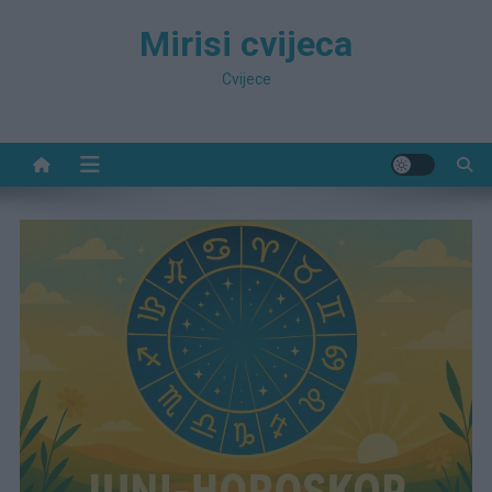
Preskočite
Mirisi cvijeca
na
sadržaj
Cvijece