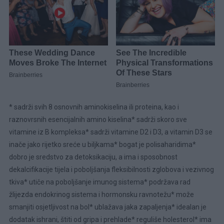
* sadrži svih 8 osnovnih aminokiselina ili proteina, kao i
raznovrsnih­ esencijalnih amino kiselina* sadrži skoro sve
vitamine iz B kompleksa* sadrži vitamine D2 i D3, a vitamin D3 se
inače jako rijetko sreće u biljkama* bogat je polisaharidima*
dobro je sredstvo za detoksikaciju, a ima i sposobnost
dekalcifikacije tijela i poboljšanja fleksibilnosti zglobova i vezivnog
tkiva* utiče na poboljšanje imunog sistema* podržava rad
žlijezda endokrinog sistema i hormonsku ravnotežu* može
smanjiti osjetljivost na bol* ublažava jaka zapaljenja* idealan je
dodatak ishrani, štiti od gripa i prehlade* reguliše holesterol* ima