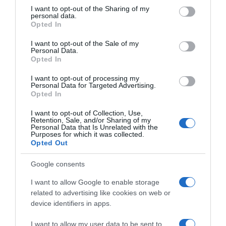
not limited to your visit or usage behaviour. You may click to
I want to opt-out of the Sharing of my
personal data.
grant or deny consent to Google and its third-party tags to
Preporučljivo ga je uzimati ujutro prije doručka.
Opted In
use your data for below specified purposes in below Google
consent section.
I want to opt-out of the Sale of my
Najbolje od svega je što se borov polen može koristiti
Personal Data.
neograničeno dugo, a rezultati su vidljivi već poslije mjesec dana
Opted In
svakodnevne upotrebe.
I want to opt-out of processing my
Personal Data for Targeted Advertising.
zivizdravo24.info
Opted In
I want to opt-out of Collection, Use,
Retention, Sale, and/or Sharing of my
Personal Data that Is Unrelated with the
Purposes for which it was collected.
Opted Out
Google consents
I want to allow Google to enable storage
related to advertising like cookies on web or
device identifiers in apps.
I want to allow my user data to be sent to