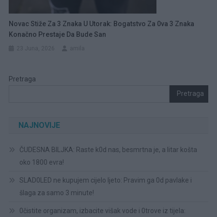
Novac Stiže Za 3 Znaka U Utorak: Bogatstvo Za 0va 3 Znaka
Konačno Prestaje Da Bude San
23 Juna, 2026
amila
Pretraga
Pretraga
NAJNOVIJE
ČUDESNA BILJKA: Raste k0d nas, besmrtna je, a litar košta
oko 1800 evra!
SLAD0LED ne kupujem cijelo ljeto: Pravim ga 0d pavlake i
šlaga za samo 3 minute!
0čistite organizam, izbacite višak vode i 0trove iz tijela: