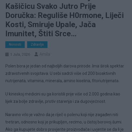
Kašičicu Svako Jutro Prije
Doručka: Reguliše H0rmone, Liječi
Kosti, Smiruje Upale, Jača
Imunitet, Štiti Srce…
Novosti
Zdravlje
Amila
1 Jula, 2026
Polen bora je jedan od najboljih darova prirode. Ima širok spektar
zdravstvenih svojstava. U sebi sadrži više od 200 bioaktivnih
nutrijenata, vitamina, minerala, amino kiselina, fitonutrijenata.
U kineskoj medicini su ga koristili prije više od 2.000 godina kao
lijek za bolje zdravlje, protiv starenja i za dugovječnost.
Naravno vrlo je važno da je riječ o polenu koji nije zagađen niti
tretiran, odnosno koji je prikupljen, recimo, u čistoj borovoj šumi.
Ako ga kupujete dobro provjerite proizvođača i uvjerite se da li je