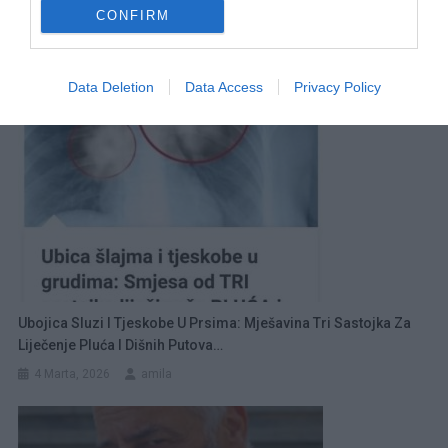
članaka
CONFIRM
RELATED POSTS
Data Deletion
Data Access
Privacy Policy
Ubojica Sluzi I Tjeskobe U Prsima: Mješavina Tri Sastojka Za
Liječenje Pluća I Dišnih Putova…
4 Marta, 2026
amila