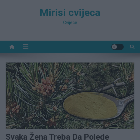
Preskočite
Mirisi cvijeca
na
sadržaj
Cvijece
Svaka Žena Treba Da Pojede