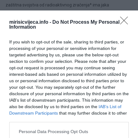
zaštitna svojstva od radioaktivnog zračenja* ima jaka
antioksidativna svojstva* reguliše nivo testosterona i kod žena i
kod muškaraca* reguliše nivo hormona i olakšava menopauze
mirisicvijeca.info -
Do Not Process My Personal
Information
kod žena*pojačava libido* poboljšava metabolizam* pomaže u
regulisanju kilaže
If you wish to opt-out of the sale, sharing to third parties, or
processing of your personal or sensitive information for
Osim ovih svojstava, borov polen pokazuje se kao odličan
targeted advertising by us, please use the below opt-out
dodatak zdravim dijetama, hrani kosu, jača organe i njihovu
section to confirm your selection. Please note that after your
otpornost, kao izdržljivost kardiovaskularnog sistema,
opt-out request is processed you may continue seeing
poboljšavajući rad srca.
interest-based ads based on personal information utilized by
us or personal information disclosed to third parties prior to
Takođe, pojedini sastojci borovog polena jačaju kapilare.
your opt-out. You may separately opt-out of the further
disclosure of your personal information by third parties on the
IAB’s list of downstream participants. This information may
Kako koristiti borov polen?
also be disclosed by us to third parties on the
IAB’s List of
Downstream Participants
that may further disclose it to other
Svježe prikupljen polen može se dodavati jelima, mlijeku, jogurtu,
third parties.
šejkovima ili sokovima. Kupljen u prodavnici u praškastom obliku
,dnevno se može konzumirati jedna kašičica pomiješana sa
Please note that this website/app uses one or more Google
Personal Data Processing Opt Outs
services and may gather and store information including but
medom.