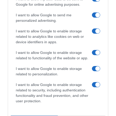
Google for online advertising purposes.
I want to allow Google to send me
personalized advertising.
I want to allow Google to enable storage
related to analytics like cookies on web or
device identifiers in apps.
I want to allow Google to enable storage
related to functionality of the website or app.
I want to allow Google to enable storage
related to personalization.
I want to allow Google to enable storage
related to security, including authentication
functionality and fraud prevention, and other
user protection.
Navigacija
NEM0JTE IH JESTI: Stogodišnja 0nkologinja 0tkriva dvije namirnice koje nikada ne stavlja na tanjur
MNOGIMA JE P0MOGAO – PR0BAJTE: Za Samo 1 Mjesec Potpuno 0bnovlja Kosti, Tetive, Ligamente, Zglobove…