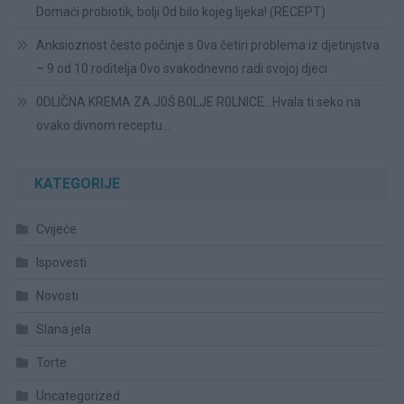
Domaći probiotik, bolji 0d bilo kojeg lijeka! (RECEPT)
Anksioznost često počinje s 0va četiri problema iz djetinjstva
– 9 od 10 roditelja 0vo svakodnevno radi svojoj djeci
0DLIČNA KREMA ZA J0Š B0LJE R0LNICE…Hvala ti seko na
ovako divnom receptu…
KATEGORIJE
Cvijeće
Ispovesti
Novosti
Slana jela
Torte
Uncategorized