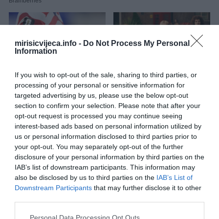
mirisicvijeca.info -
Do Not Process My Personal
Information
If you wish to opt-out of the sale, sharing to third parties, or
processing of your personal or sensitive information for
targeted advertising by us, please use the below opt-out
section to confirm your selection. Please note that after your
opt-out request is processed you may continue seeing
interest-based ads based on personal information utilized by
us or personal information disclosed to third parties prior to
BLIZANCIUran i Venera u vašem znaku donose vam nove izvore
your opt-out. You may separately opt-out of the further
prihoda. Jupiter u Raku ukazuje na to da bi porodični biznis
disclosure of your personal information by third parties on the
mogao procvjetati do 30. juna. Blizanci koji rade s nekretninama
IAB’s list of downstream participants. This information may
imat će uspjeha.
also be disclosed by us to third parties on the
IAB’s List of
Downstream Participants
that may further disclose it to other
LAVSunce u Biku do 21. maja donosi vam pregovore o visini plate.
third parties.
Moguća je bolje plaćena poslovna pozicija. Merkur u Blizancima
Please note that this website/app uses one or more Google
Personal Data Processing Opt Outs