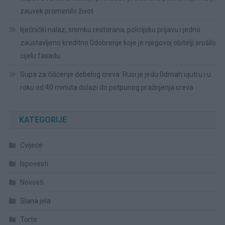
zauvek promenilo život
liječnički nalaz, snimku restorana, policijsku prijavu i jedno
zaustavljeno kreditno 0dobrenje koje je njegovoj obitelji srušilo
cijelu fasadu
Supa za čišćenje debelog creva: Rusi je jedu 0dmah ujutru i u
roku od 40 minuta dolazi do potpunog pražnjenja creva
KATEGORIJE
Cvijeće
Ispovesti
Novosti
Slana jela
Torte