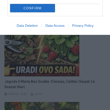
članaka
CONFIRM
RELATED POSTS
Data Deletion
Data Access
Privacy Policy
Jagode U Martu Bez Greške: Čišćenje, Zaštita I Savjeti Za
Snažan Start
8 Marta, 2026
amila