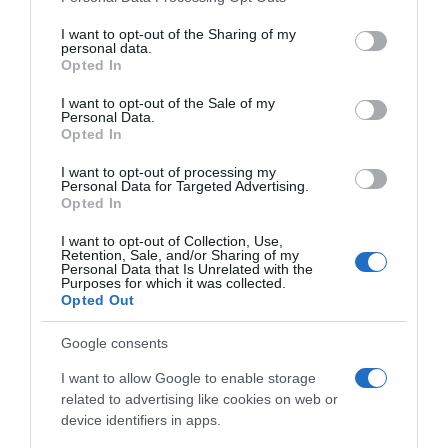
ukazuje na to da treba da poradite na vlastitom marketingu.
services and may gather and store information including but
not limited to your visit or usage behaviour. You may click to
I want to opt-out of the Sharing of my
RAKSaradnja s prijateljima mogla bi vam donijeti povećanje
personal data.
grant or deny consent to Google and its third-party tags to
Opted In
prihoda. Ovo je dobar period godine za povećanje plate. Iskoristite
use your data for below specified purposes in below Google
dane do 21. maja kako biste poboljšali svoju finansijsku situaciju.
consent section.
I want to opt-out of the Sale of my
Personal Data.
Opted In
Napomena: Horoskop i astrološka tumačenja služe isključivo za
zabavu i informativne svrhe. Finansijske i životne odluke donosite
I want to opt-out of processing my
Personal Data for Targeted Advertising.
u skladu sa vlastitom procjenom i stvarnim okolnostima.
Opted In
I want to opt-out of Collection, Use,
Retention, Sale, and/or Sharing of my
Personal Data that Is Unrelated with the
Purposes for which it was collected.
Opted Out
Google consents
I want to allow Google to enable storage
related to advertising like cookies on web or
device identifiers in apps.