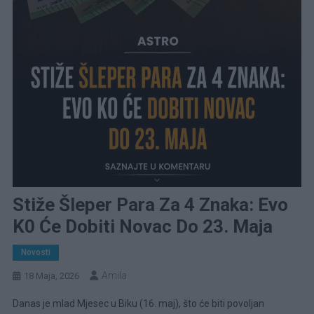
Stiže Šleper Para Za 4 Znaka: Evo
K0 Će Dobiti Novac Do 23. Maja
Novosti
Amila
18 Maja, 2026
Danas je mlad Mjesec u Biku (16. maj), što će biti povoljan