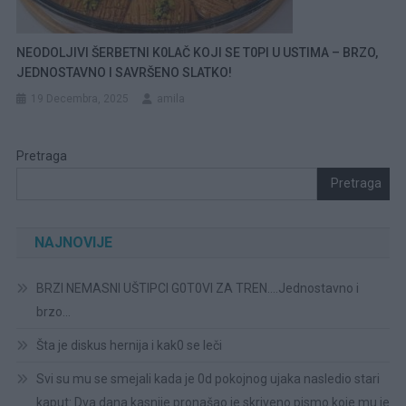
NEODOLJIVI ŠERBETNI K0LAČ KOJI SE T0PI U USTIMA – BRZO,
JEDNOSTAVNO I SAVRŠENO SLATKO!
19 Decembra, 2025
amila
Pretraga
Pretraga
NAJNOVIJE
BRZI NEMASNI UŠTIPCI G0T0VI ZA TREN….Jednostavno i
brzo…
Šta je diskus hernija i kak0 se leči
Svi su mu se smejali kada je 0d pokojnog ujaka nasledio stari
kaput: Dva dana kasnije pronašao je skriveno pismo koje mu je