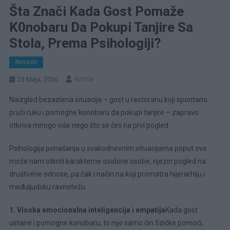
Šta Znači Kada Gost Pomaže
K0nobaru Da Pokupi Tanjire Sa
Stola, Prema Psihologiji?
Novosti
Amila
23 Maja, 2026
Naizgled bezazlena situacija – gost u restoranu koji spontano
pruži ruku i pomogne konobaru da pokupi tanjire – zapravo
otkriva mnogo više nego što se čini na prvi pogled.
Psihologija ponašanja u svakodnevnim situacijama poput ove
može nam otkriti karakterne osobine osobe, njezin pogled na
društvene odnose, pa čak i način na koji promatra hijerarhiju i
međuljudsku ravnotežu.
1. Visoka emocionalna inteligencija i empatija
Kada gost
ustane i pomogne konobaru, to nije samo čin fizičke pomoći,