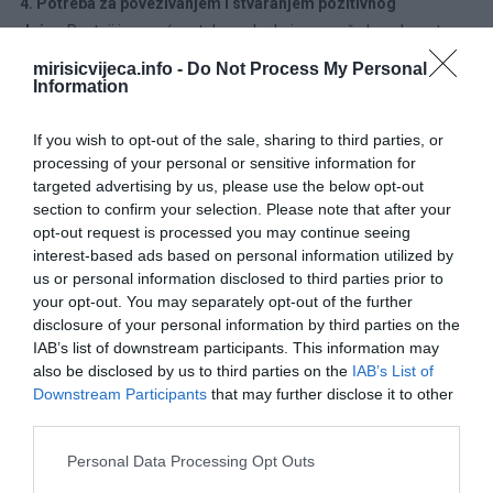
4. Potreba za povezivanjem i stvaranjem pozitivnog
dojma
Postoji i mogućnost da osoba koja pomaže konobaru to
čini iz želje da ostavi dobar dojam – bilo na konobara, druge
mirisicvijeca.info -
Do Not Process My Personal
Information
goste, ili osobu s kojom je na večeri. Neki ljudi osjećaju potrebu da
ih drugi percipiraju kao ljubazne, pažljive i kulturne. I dok motiv
If you wish to opt-out of the sale, sharing to third parties, or
može biti donekle usmjeren prema sebi (tzv. impression
processing of your personal or sensitive information for
management), to ne umanjuje pozitivan učinak djela.
targeted advertising by us, please use the below opt-out
section to confirm your selection. Please note that after your
U psihološkoj teoriji ponašanja to je poznato kao prosocijalno
opt-out request is processed you may continue seeing
ponašanje potaknuto željom za društvenim odobravanjem. Takve
interest-based ads based on personal information utilized by
osobe često imaju visoku razinu socijalne svijesti i žele ostaviti
us or personal information disclosed to third parties prior to
trag dobrote u svojim interakcijama.
your opt-out. You may separately opt-out of the further
disclosure of your personal information by third parties on the
IAB’s list of downstream participants. This information may
5. Spontanost i neformalnost u ophođenju s drugima
Gost koji
also be disclosed by us to third parties on the
IAB’s List of
pomaže konobaru često je osoba opuštene prirode, bez strogo
Downstream Participants
that may further disclose it to other
definiranih okvira ponašanja. Za njih nema “neprikladnog”
third parties.
ponašanja ako ono proizlazi iz dobrih namjera. Takvi ljudi često
Please note that this website/app uses one or more Google
ruše formalne barijere i teže toplijem, iskrenijem kontaktu s
Personal Data Processing Opt Outs
services and may gather and store information including but
drugima – neovisno o ulozi ili statusu.