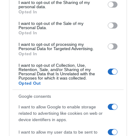
not limited to your visit or usage behaviour. You may click to
I want to opt-out of the Sharing of my
personal data.
grant or deny consent to Google and its third-party tags to
Opted In
U psihološkom smislu, to može ukazivati na nisku razinu socijalne
use your data for below specified purposes in below Google
anksioznosti i visoku otvorenost prema novim iskustvima. Ne boje
consent section.
I want to opt-out of the Sale of my
se „pogriješiti“ ili „ispasti čudni“ – vode se osjećajem za trenutak,
Personal Data.
Opted In
a ne pravilima.
I want to opt-out of processing my
Personal Data for Targeted Advertising.
6. Ponašanje kao ogledalo unutarnje kulture
Ponašanje prema
Opted In
konobarima – bilo da je gost ljubazan, arogantan ili spreman
pomoći – često otkriva kako se osoba ponaša i u drugim
I want to opt-out of Collection, Use,
Retention, Sale, and/or Sharing of my
aspektima života. Ljudi koji pomažu u malim stvarima, obično su
Personal Data that Is Unrelated with the
Purposes for which it was collected.
pouzdani i u velikima. Ovakvi postupci ukazuju na integritet –
Opted Out
povezanost između misli, osjećaja i djela.
Google consents
U psihologiji se često ističe da sitnice koje činimo kada “nismo
I want to allow Google to enable storage
dužni” najbolje otkrivaju tko smo. Ako gost pomaže konobaru iako
related to advertising like cookies on web or
nema nikakvu korist od toga – to otkriva dublje vrijednosti i
device identifiers in apps.
karakter, koji ne ovise o vanjskim očekivanjima.
I want to allow my user data to be sent to