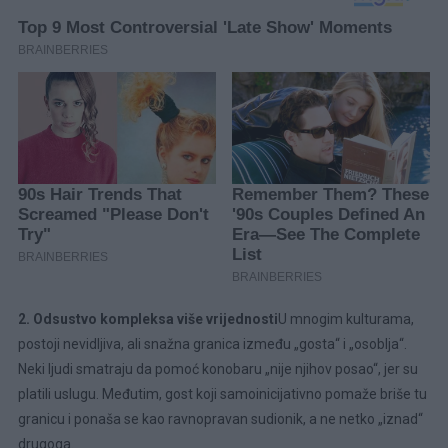
2. Odsustvo kompleksa više vrijednosti
U mnogim kulturama,
postoji nevidljiva, ali snažna granica između „gosta“ i „osoblja“.
Neki ljudi smatraju da pomoć konobaru „nije njihov posao“, jer su
platili uslugu. Međutim, gost koji samoinicijativno pomaže briše tu
granicu i ponaša se kao ravnopravan sudionik, a ne netko „iznad“
drugoga.