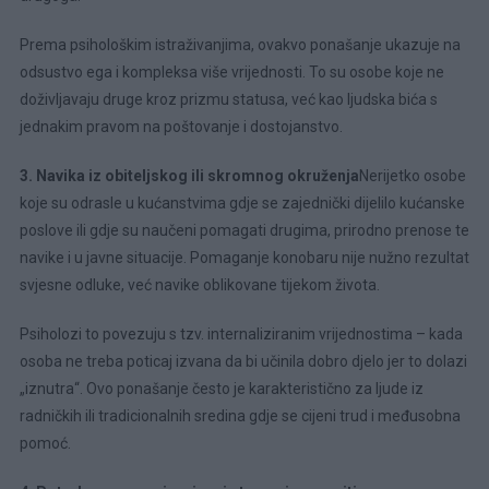
Prema psihološkim istraživanjima, ovakvo ponašanje ukazuje na
odsustvo ega i kompleksa više vrijednosti. To su osobe koje ne
doživljavaju druge kroz prizmu statusa, već kao ljudska bića s
jednakim pravom na poštovanje i dostojanstvo.
3. Navika iz obiteljskog ili skromnog okruženja
Nerijetko osobe
koje su odrasle u kućanstvima gdje se zajednički dijelilo kućanske
poslove ili gdje su naučeni pomagati drugima, prirodno prenose te
navike i u javne situacije. Pomaganje konobaru nije nužno rezultat
svjesne odluke, već navike oblikovane tijekom života.
Psiholozi to povezuju s tzv. internaliziranim vrijednostima – kada
osoba ne treba poticaj izvana da bi učinila dobro djelo jer to dolazi
„iznutra“. Ovo ponašanje često je karakteristično za ljude iz
radničkih ili tradicionalnih sredina gdje se cijeni trud i međusobna
pomoć.