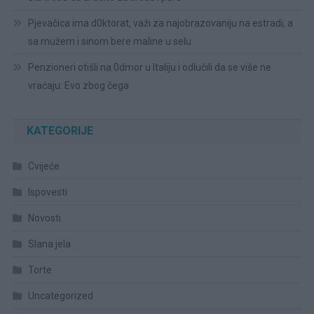
Pjevačica ima d0ktorat, važi za najobrazovaniju na estradi, a
sa mužem i sinom bere maline u selu
Penzioneri otišli na 0dmor u Italiju i odlučili da se više ne
vraćaju: Evo zbog čega
KATEGORIJE
Cvijeće
Ispovesti
Novosti
Slana jela
Torte
Uncategorized