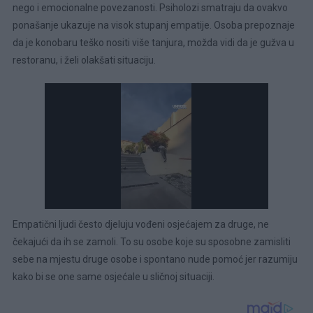
nego i emocionalne povezanosti. Psiholozi smatraju da ovakvo
ponašanje ukazuje na visok stupanj empatije. Osoba prepoznaje
da je konobaru teško nositi više tanjura, možda vidi da je gužva u
restoranu, i želi olakšati situaciju.
Empatični ljudi često djeluju vođeni osjećajem za druge, ne
čekajući da ih se zamoli. To su osobe koje su sposobne zamisliti
sebe na mjestu druge osobe i spontano nude pomoć jer razumiju
kako bi se one same osjećale u sličnoj situaciji.