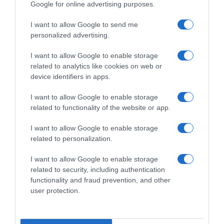
Tanjur kao ogledalo duše
Google for online advertising purposes.
Pomoći konobaru da pokupi tanjire možda se čini kao nevažna
I want to allow Google to send me
personalized advertising.
scena iz restorana, no ona skriva cijelu psihološku priču. Empatija,
skromnost, navike iz djetinjstva, želja za povezivanjem ili
I want to allow Google to enable storage
jednostavno dobar odgoj – sve to može biti u pozadini jednog
related to analytics like cookies on web or
jednostavnog čina.
device identifiers in apps.
U svijetu koji često zanemaruje male geste, upravo te sitnice
I want to allow Google to enable storage
related to functionality of the website or app.
postaju najljepši pokazatelj ljudskosti. Psihologija nam pomaže
razumjeti da iza svake takve geste stoji niz osobina koje čine
I want to allow Google to enable storage
razliku između osobe koja samo gleda – i one koja djeluje. I dok
related to personalization.
neki samo očekuju uslugu, drugi spontano pruže ruku. U tome je
razlika koju vrijedi primijetiti.
I want to allow Google to enable storage
related to security, including authentication
functionality and fraud prevention, and other
odmorimozak.com
user protection.