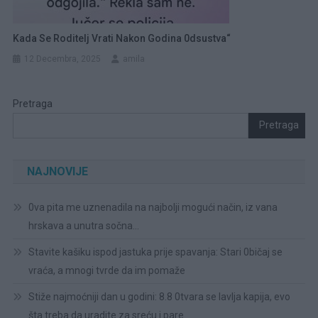
Kada Se Roditelj Vrati Nakon Godina 0dsustva“
12 Decembra, 2025
amila
Pretraga
Pretraga
NAJNOVIJE
0va pita me uznenadila na najbolji mogući način, iz vana
hrskava a unutra sočna…
Stavite kašiku ispod jastuka prije spavanja: Stari 0bičaj se
vraća, a mnogi tvrde da im pomaže
Stiže najmoćniji dan u godini: 8.8 0tvara se lavlja kapija, evo
šta treba da uradite za sreću i pare