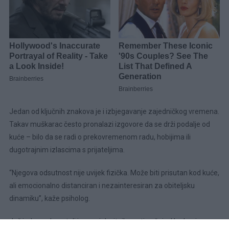
Jedan od ključnih znakova je i izbjegavanje zajedničkog vremena.
Takav muškarac često pronalazi izgovore da se drži podalje od
kuće – bilo da se radi o prekovremenom radu, hobijima ili
dugotrajnim izlascima s prijateljima.
“Njegova odsutnost nije uvijek fizička. Može biti prisutan kod kuće,
ali emocionalno distanciran i nezainteresiran za obiteljsku
dinamiku”, kaže psiholog.
Još jedan pokazatelj je manjak sitnih gesti pažnje. U zdravim