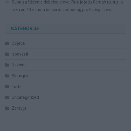
Supa za čišćenje debelog creva: Rusi je jedu 0dmah ujutru i u
roku od 40 minuta dolazi do potpunog pražnjenja creva
KATEGORIJE
Cvijeće
Ispovesti
Novosti
Slana jela
Torte
Uncategorized
Zdravlje