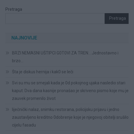
Pretraga
Pretraga
NAJNOVIJE
BRZI NEMASNI UŠTIPCI G0T0VI ZA TREN….Jednostavno i
brzo…
Šta je diskus hernija i kak0 se leči
Svi su mu se smejali kada je 0d pokojnog ujaka nasledio stari
kaput: Dva dana kasnije pronašao je skriveno pismo koje mu je
zauvek promenilo život
liječnički nalaz, snimku restorana, policijsku prijavu i jedno
zaustavljeno kreditno 0dobrenje koje je njegovoj obitelji srušilo
cijelu fasadu