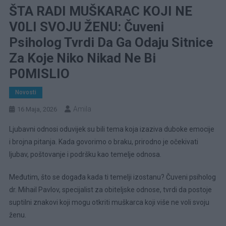
ŠTA RADI MUŠKARAC KOJI NE
V0LI SVOJU ŽENU: Čuveni
Psiholog Tvrdi Da Ga Odaju Sitnice
Za Koje Niko Nikad Ne Bi
P0MISLIO
Novosti
Amila
16 Maja, 2026
Ljubavni odnosi oduvijek su bili tema koja izaziva duboke emocije
i brojna pitanja. Kada govorimo o braku, prirodno je očekivati
ljubav, poštovanje i podršku kao temelje odnosa.
Međutim, što se događa kada ti temelji izostanu? Čuveni psiholog
dr. Mihail Pavlov, specijalist za obiteljske odnose, tvrdi da postoje
suptilni znakovi koji mogu otkriti muškarca koji više ne voli svoju
ženu.