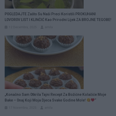
P0GLEDAJTE Zašto Su Naši Preci Koristili PROKUHANI
L0VOR0V LIST I KLINČIĆ Kao Prirodni Lijek ZA BROJNE TEGOBE!
12 Decembra, 2025
amila
„Konačno Sam 0tkrila Tajni Recept Za Božićne Kolačiće Moje
Bake – 0naj Koji Moja Djeca Svake Godine Mole!
“
17 Novembra, 2025
amila