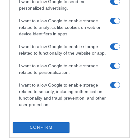
I want to allow Google to send me
problema i vraćanje bliskosti, to može značiti da je ljubav nestala.
personalized advertising.
I want to allow Google to enable storage
U takvim slučajevima, iskren razgovor i, ako je potrebno,
related to analytics like cookies on web or
profesionalna pomoć mogu biti ključni za donošenje odluka o
device identifiers in apps.
budućnosti odnosa.
I want to allow Google to enable storage
Svi ovi znakovi nisu osuda, već prilika za introspekciju i
related to functionality of the website or app.
potencijalni korak prema promjenama. Ljubav se, kao i svaki drugi
I want to allow Google to enable storage
aspekt života, mora njegovati i održavati, a prepoznavanje
related to personalization.
problema prvi je korak ka njihovom rješavanju.
I want to allow Google to enable storage
odmorimozak.com
related to security, including authentication
functionality and fraud prevention, and other
user protection.
CONFIRM