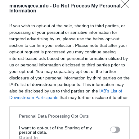
odnosima, te male geste – poput iznenadnog zagrljaja,
mirisicvijeca.info -
Do Not Process My Personal
Information
komplimenta ili neočekivanog poklona – pokazuju brigu i ljubav.
Kada one nestanu, to često znači da su osjećaji prema partnerici
If you wish to opt-out of the sale, sharing to third parties, or
splasnuli. Pavlov naglašava da ovo nije pitanje financijskih
processing of your personal or sensitive information for
mogućnosti, već emocionalne investicije.
targeted advertising by us, please use the below opt-out
section to confirm your selection. Please note that after your
Nešto što se također često zanemaruje je način na koji muškarac
opt-out request is processed you may continue seeing
komunicira sa ženom. Muškarac koji više ne voli svoju ženu često
interest-based ads based on personal information utilized by
koristi pasivno-agresivan ton, ignorira njene potrebe ili pokazuje
us or personal information disclosed to third parties prior to
your opt-out. You may separately opt-out of the further
nezadovoljstvo kroz kritike i omalovažavanje.
disclosure of your personal information by third parties on the
IAB’s list of downstream participants. This information may
“Riječi imaju moć. Kada ljubavi nema, ton i sadržaj razgovora
also be disclosed by us to third parties on the
IAB’s List of
često odražavaju frustraciju i distancu”, dodaje Pavlov.
Downstream Participants
that may further disclose it to other
third parties.
Još jedan neočekivan znak je nedostatak ljubomore. Dok
Please note that this website/app uses one or more Google
pretjerana ljubomora može biti toksična, potpuno odsustvo
Personal Data Processing Opt Outs
services and may gather and store information including but
ljubomore često ukazuje na ravnodušnost.
not limited to your visit or usage behaviour. You may click to
I want to opt-out of the Sharing of my
personal data.
grant or deny consent to Google and its third-party tags to
“Kada muškarac više ne mari za to s kim njegova žena provodi
Opted In