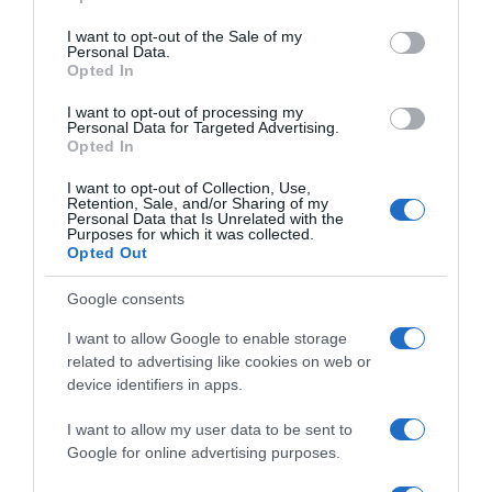
use your data for below specified purposes in below Google
vrijeme ili što radi, to je obično pokazatelj da su njegovi osjećaji
consent section.
I want to opt-out of the Sale of my
zamrli”, tvrdi Pavlov.
Personal Data.
Opted In
Ipak, najvažniji znak koji ne bi trebalo zanemariti je gubitak fizičke
I want to opt-out of processing my
bliskosti. Intimnost u braku nije samo fizička; ona uključuje dodire,
Personal Data for Targeted Advertising.
Opted In
poljupce i druge oblike tjelesne povezanosti koji grade osjećaj
sigurnosti i ljubavi. Kada ti elementi nestanu, to je snažan signal
I want to opt-out of Collection, Use,
Retention, Sale, and/or Sharing of my
da nešto nije u redu.
Personal Data that Is Unrelated with the
Purposes for which it was collected.
Opted Out
Naravno, Pavlov ističe da je važno razlikovati privremene
probleme u braku od trajne emocionalne distance.
Google consents
“Svi parovi prolaze kroz faze u kojima osjećaji mogu oslabiti.
I want to allow Google to enable storage
Ključno je obratiti pažnju na uzorak ponašanja i pokušati
related to advertising like cookies on web or
device identifiers in apps.
razgovarati o problemima prije nego što postanu nepovratni”,
savjetuje.
I want to allow my user data to be sent to
Google for online advertising purposes.
Na kraju, dr. Pavlov naglašava da nijedan brak nije imun na
izazove. Međutim, ako muškarac ne pokazuje volju za rješavanje