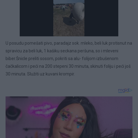
U posudu pomešati pivo, paradajz sok. mleko, beli luk protisnut na
spravicu za beli luk, 1 kašiku seckana peršuna, so i mleveni
biber.Šnicle preliti sosom, pokriti sa alu- folijom izbušenom
čačkalicom i peći na 200 stepeni 30 minuta, skinuti foliju i peći još
30 minuta. Služiti uz kuvani krompir.