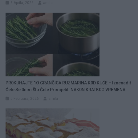
3 Aprila, 2026
amila
PR0KUHAJTE 1O GRANČICA RUZMARINA K0D KUĆE – Iznenadit
Ćete Se 0nim Što Ćete Primijetiti NAK0N KRATK0G VREMENA
5 Februara, 2026
amila