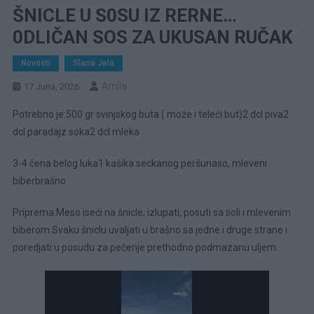
ŠNICLE U S0SU IZ RERNE…
0DLIČAN SOS ZA UKUSAN RUČAK
Novosti
Slana Jela
Amila
17 Juna, 2026
Potrebno je:500 gr svinjskog buta ( može i teleći but)2 dcl piva2
dcl paradajz soka2 dcl mleka
3-4 čena belog luka1 kašika seckanog peršunaso, mleveni
biberbrašno
Priprema:Meso iseći na šnicle, izlupati, posuti sa soli i mlevenim
biberom.Svaku šniclu uvaljati u brašno sa jedne i druge strane i
poredjati u posudu za pečenje prethodno podmazanu uljem.