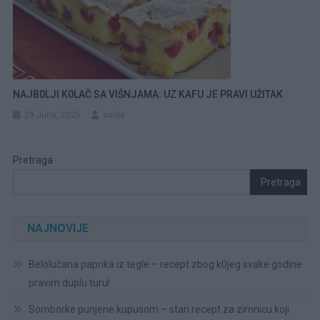
NAJB0LJI K0LAČ SA VIŠNJAMA: UZ KAFU JE PRAVI UŽITAK
29 Juna, 2026
amila
Pretraga
Pretraga
NAJNOVIJE
Belolučana paprika iz tegle – recept zbog k0jeg svake godine
pravim duplu turu!
Somborke punjene kupusom – stari recept za zimnicu koji