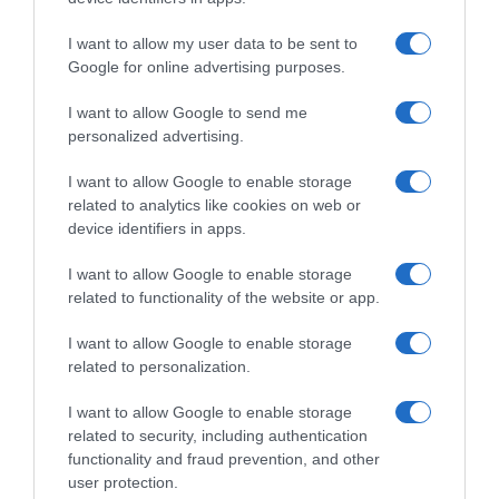
Nakon što je palačinka poprimila ugodnu zlatnosmeđu nijansu s
obje strane, pažljivo je izvadite iz tave i ostavite da se kratko
I want to allow my user data to be sent to
ohladi prije nego što je ponudite. Nastavite ponavljati ovaj
Google for online advertising purposes.
postupak s preostalim tijestom.
I want to allow Google to send me
Prepustite se cvrčanju dobroti svježe pečenih palačinki. Uživajte u
personalized advertising.
prekrasnim okusima palačinki od krumpira i tikvica!
I want to allow Google to enable storage
related to analytics like cookies on web or
Za optimalnu prezentaciju, preporučamo da uz ovo jelo dodate
device identifiers in apps.
malo kiselog vrhnja ili jogurta. Da biste napravili dobro
uravnotežen i osvježavajući obrok, razmislite o sparivanju s
I want to allow Google to enable storage
hrskavom salatom.
related to functionality of the website or app.
I want to allow Google to enable storage
related to personalization.
I want to allow Google to enable storage
related to security, including authentication
functionality and fraud prevention, and other
user protection.