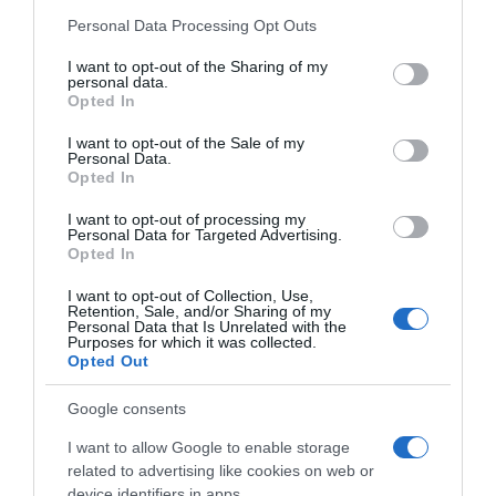
Please note that this website/app uses one or more Google
dodate i malo soli. Mlijeko, brašno i prašak za pecivo dodajte u
Personal Data Processing Opt Outs
services and may gather and store information including but
smjesu od jaja. Nastavite miješati dok tekstura ne postane
not limited to your visit or usage behaviour. You may click to
I want to opt-out of the Sharing of my
baršunasta i bez grudica.Uklonite višak tekućine iz povrća.
personal data.
grant or deny consent to Google and its third-party tags to
Opted In
use your data for below specified purposes in below Google
Nakon što istekne 10 minuta, prebacite naribano povrće u cjedilo i
consent section.
I want to opt-out of the Sale of my
pritisnite kako biste izvukli što više tekućine. Pasirano povrće
Personal Data.
Opted In
sjediniti s tijestom i dobro sjediniti.Uključite ostale potrebne
komponente.
I want to opt-out of processing my
Personal Data for Targeted Advertising.
Opted In
Pomiješajte ulje, zeleni luk, peršin i kopar, pazeći da su svi sastojci
dobro izmiješani.Pripremite seriju palačinki.
I want to opt-out of Collection, Use,
Retention, Sale, and/or Sharing of my
Personal Data that Is Unrelated with the
U velikoj tavi zagrijte malu količinu ulja na srednje niskoj
Purposes for which it was collected.
Opted Out
temperaturi. Ravnomjerno rasporedite smjesu u pleh.Nastavite
peći dok donja strana ne dobije prekrasnu zlatnosmeđu boju,
Google consents
zatim je nježno preokrenite i pecite drugu stranu dok i ona ne
I want to allow Google to enable storage
dobije lijepu zlatnosmeđu boju.Poslužiti:
related to advertising like cookies on web or
device identifiers in apps.