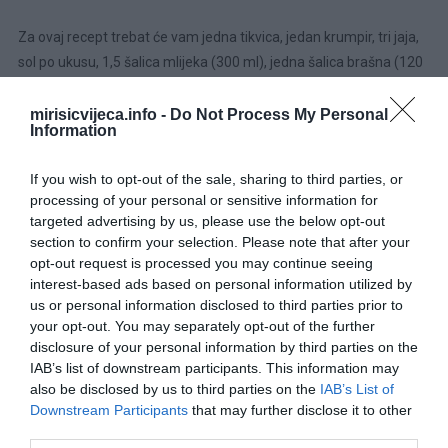
Za ovaj recept trebat će vam jedna tikvica, jedan krumpir, tri jaja,
sol po ukusu, 1,5 šalica mlijeka (300 ml), jedna šalica brašna (120
grama), jedna žličica praška za pecivo (5 grama), 30 ml ulja,
vezicu sitno nasjeckanog mladog luka i po prstohvat sitno
mirisicvijeca.info -
Do Not Process My Personal
Information
nasjeckanog peršina i kopra.
If you wish to opt-out of the sale, sharing to third parties, or
KAKO SE PRIPREMAJU ŠNICLE OD TIKVICA I KROMPIRA?
processing of your personal or sensitive information for
targeted advertising by us, please use the below opt-out
Pripremite povrće:
section to confirm your selection. Please note that after your
opt-out request is processed you may continue seeing
Započnite ribanjem tikvica i krumpira, pazite da budu sitno
interest-based ads based on personal information utilized by
narezani. Naribano povrće prebacite u zdjelu i po njemu
us or personal information disclosed to third parties prior to
ravnomjerno rasporedite žličicu soli. Temeljito pomiješajte povrće
your opt-out. You may separately opt-out of the further
disclosure of your personal information by third parties on the
sa solju, pazeći da su sve niti premazane. Ostavite smjesu da
IAB’s list of downstream participants. This information may
neometano odstoji 10 minuta, dopuštajući da se okusi
also be disclosed by us to third parties on the
IAB’s List of
stope.Pripremite tijesto:
Downstream Participants
that may further disclose it to other
third parties.
Uzmite veliku zdjelu za miješanje i snažno umutite jaja, pazeći da