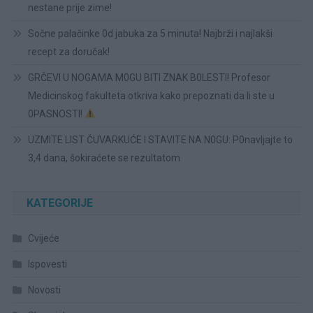
nestane prije zime!
Sočne palačinke 0d jabuka za 5 minuta! Najbrži i najlakši
recept za doručak!
GRČEVI U NOGAMA M0GU BITI ZNAK B0LESTI! Profesor
Medicinskog fakulteta otkriva kako prepoznati da li ste u
0PASNOSTI!
UZMITE LIST ČUVARKUĆE I STAVITE NA N0GU: P0navljajte to
3,4 dana, šokiraćete se rezultatom
KATEGORIJE
Cvijeće
Ispovesti
Novosti