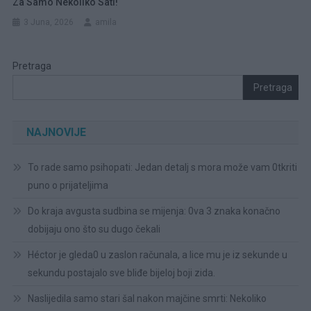
Za Samo Nekoliko Sati!
3 Juna, 2026
amila
Pretraga
Pretraga
NAJNOVIJE
To rade samo psihopati: Jedan detalj s mora može vam 0tkriti
puno o prijateljima
Do kraja avgusta sudbina se mijenja: 0va 3 znaka konačno
dobijaju ono što su dugo čekali
Héctor je gleda0 u zaslon računala, a lice mu je iz sekunde u
sekundu postajalo sve bliđe bijeloj boji zida.
Naslijedila samo stari šal nakon majčine smrti: Nekoliko