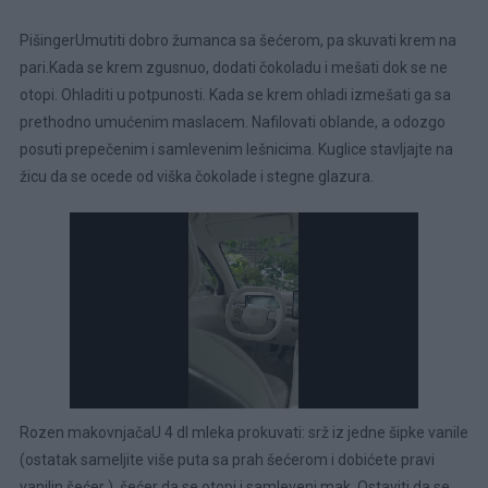
PišingerUmutiti dobro žumanca sa šećerom, pa skuvati krem na
pari.Kada se krem zgusnuo, dodati čokoladu i mešati dok se ne
otopi. Ohladiti u potpunosti. Kada se krem ohladi izmešati ga sa
prethodno umućenim maslacem. Nafilovati oblande, a odozgo
posuti prepečenim i samlevenim lešnicima. Kuglice stavljajte na
žicu da se ocede od viška čokolade i stegne glazura.
Rozen makovnjačaU 4 dl mleka prokuvati: srž iz jedne šipke vanile
(ostatak sameljite više puta sa prah šećerom i dobićete pravi
vanilin šećer ), šećer da se otopi i samleveni mak. Ostaviti da se