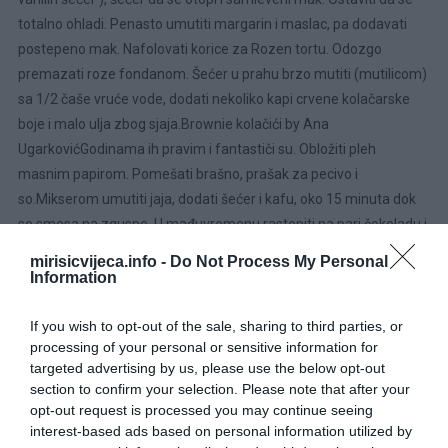
totalno ohladi. Penasto umutiti margarin i maslac, pa dodavati
postepeno mak. Nafolovati korice za Rozen tortu. Odozgo
premazati roze fondanom. Šećer u prahu brzo mutiti (mutilicom)
sa 1/2 čaše vruće vode, dodati nekoliko kapi crvene kolačarske
boje i malo ulja zbog sjaja.Brownie kolačići by Ana
UgarkovićGodinama ih pravim i fantastiči su. Obložiti pleh
masnim papirom. Pomešati brašno, prašak za pecivo i
so.Mikserom umutiti jaja, dodati šećer i kafu, oko 15 minuta dok
se smesa na zgusne. U mađuvremenu rastopiti na pari čokoladu i
maslac. Promešati, malo prohladiti i dodati u smesu sa jajima.
mirisicvijeca.info -
Do Not Process My Personal
Zatim umešati brašno, naseckanu čokoladu i bademe. Ako je
Information
smesa retka, ostaviti oko 5 minuta da se malo stegne. Stavljati po
kašičicu ove smese na masni papir na par cm rastojanja i peći dok
If you wish to opt-out of the sale, sharing to third parties, or
processing of your personal or sensitive information for
malo ne narastu i napuknu, oko 8-9 minuta. Ohladiti na rešetki.
targeted advertising by us, please use the below opt-out
section to confirm your selection. Please note that after your
opt-out request is processed you may continue seeing
interest-based ads based on personal information utilized by