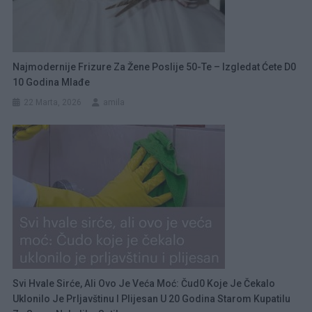
Najmodernije Frizure Za Žene Poslije 50-Te – Izgledat Ćete D0
10 Godina Mlađe
22 Marta, 2026
amila
Svi Hvale Sirće, Ali Ovo Je Veća Moć: Čud0 Koje Je Čekalo
Uklonilo Je Prljavštinu I Plijesan U 20 Godina Starom Kupatilu