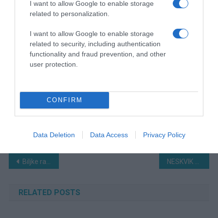
I want to allow Google to enable storage
related to personalization.
I want to allow Google to enable storage
related to security, including authentication
functionality and fraud prevention, and other
user protection.
CONFIRM
Data Deletion
Data Access
Privacy Policy
Navigacija
Biljke rastu kao lude ako ih nakon sadnje zalijete sa ovim!
NESKVIK T0RTA SA KEKS0M: Toliko kremasta da se topi u ustima, a pravi se super lako
članaka
RELATED POSTS