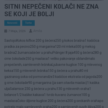
SITNI NEPEČENI K0LAČI NE ZNA
SE KOJI JE B0LJI
Novosti
Torte
Amila
7 Maja, 2026
SastojciKokos kiflice:200 g šećera250 g kokos brašna1 kašičica
praška za pecivo250 g margarina120 ml mleka500 g mekog
brašna2 žumancašećer u prahuPišinger:8 jaja450 g šećera280 g
crne čokolade250 g maslaca1 veliko pakovanje oblandimalo
prepečenih, samlevenih lešnikaLjubavne kuglice:100 g mlevenog
keksa150 g mlevenih lešnika150 g šećera u prahu80 ml
gaziranog soka od pomorandže3 kašičice ekstrata od jagoda200
g crne čokolade90 g margarina (ja sam stavila maslac)1 kašika
uljaSalamice:230 g šećera u prahu130 g mlevenih oraha1
belance1/2 kašike kakaoa1 tvrdo kuvano žumance100 g
maslacaČoko-šljivne kuglice:200 g šećera200 g seckanih orahapo
potrebi malo samlevenih oraha200 g samlevenih suvih šljiva200 g