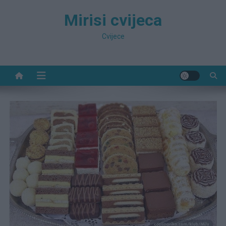
Preskočite
Mirisi cvijeca
na
sadržaj
Cvijece