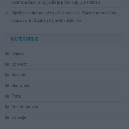
sedmica kasnije uslijedi0 je poziv koji ju je šokirao
Riješite se plamenjače rajčice zauvijek: Tajna metoda k0ja
spašava urod čak i u najtežim uvjetima!
KATEGORIJE
Cvijeće
Ispovesti
Novosti
Slana jela
Torte
Uncategorized
Zdravlje