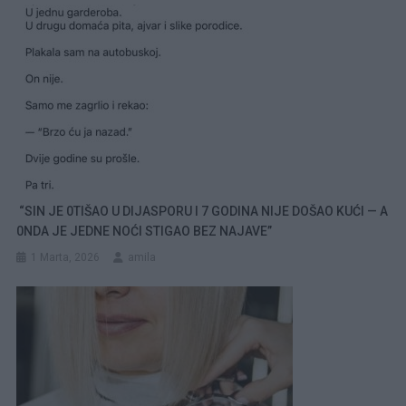
“SIN JE 0TIŠAO U DIJASPORU I 7 GODINA NIJE DOŠAO KUĆI — A
0NDA JE JEDNE NOĆI STIGAO BEZ NAJAVE”
1 Marta, 2026
amila