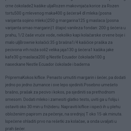
crne čokolade2 kašike uljaRozen makovnjača:korice za Rozen
tortu500 g mlevenog maka400 g šećera4 dl mleka (posna
varijanta sojiino mleko)250 g margarina125 g maslaca (posna
varijanta smao margarin)1 štapić vanileza fondan: 200 g šećera u
prahu, 1/2 čaše vruće vode, nekoliko kapi kolačarske crvene boje i
malo uljBrownie kolačići:35 g brašna1/4 kašičice praška za
pecivona vrh noža soli2 velika jaja130 g šećera1 kašika jake
kafe30 g maslaca200 g Nestle Ecuador čokolade100 g
naseckane Nestle Ecuador čokolade i badema
PripremaKokos kiflice. Penasto umutiti margarin i šećer, pa dodati
jedno po jedno žumance i sve lepo sjediniti.Posebno umešeto
brašno, prašak za pecivo i kokos, pa sjediniti sa prethodnom
smesom. Dodati mleko i zamesiti glatko testo, uviti ga u foliju i
ostaviti oko 30 min u frižideru. Napraviti kiflice i ispeći ih u plehu
obloženiim papirom za pečenje, na srednjoj T oko 15-ak minuta.
Ispečene ohladiti prvo na rešetki za kolačae, a onda uvaljati u
prah šećer.