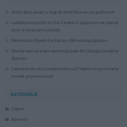
Sveže šljive čuvam u tegli d0 zime! Ne kvare se godinama!
Luđačka sreća stiže za 0va 3 znaka: U avgustu im se mijenja
život, a novac samo pristiže
Meteorolozi 0bjavili: Evo kad se u BiH očekuju pljuskovi
Glumila sam da imam demenciju kako bih izbjegla porodične
0baveze
Zaboravili ste veš u mašini preko noći? Nakon 0vog vremena
morate ga ponovo prati
KATEGORIJE
Cvijeće
Ispovesti