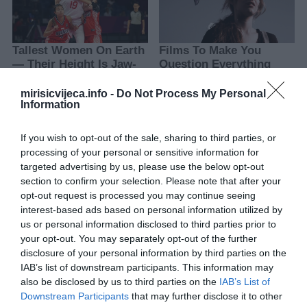
mirisicvijeca.info -
Do Not Process My Personal
Information
1. Ovan
If you wish to opt-out of the sale, sharing to third parties, or
processing of your personal or sensitive information for
Ovnovi su, prema Globi, prvi na listi božijih miljenika.Očekuje ih
targeted advertising by us, please use the below opt-out
snažan val energije, kreativnosti i motivacije.Ovo je idealno
section to confirm your selection. Please note that after your
vrijeme za početak ambicioznih projekata, profesionalni uspjeh i
opt-out request is processed you may continue seeing
jačanje međuljudskih odnosa.„Ovnovi sada mogu ostvariti i
interest-based ads based on personal information utilized by
najhrabrije snove, uz priznanje koje dolazi sa svih strana“, ističe
us or personal information disclosed to third parties prior to
your opt-out. You may separately opt-out of the further
Tamara Globa.
disclosure of your personal information by third parties on the
IAB’s list of downstream participants. This information may
2. Lav
also be disclosed by us to third parties on the
IAB’s List of
Downstream Participants
that may further disclose it to other
Za Lavove dolazi period u kojem će njihova urođena harizma i