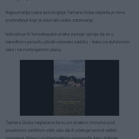
Najpoznatija ruska astrologinja Tamara Globa objavila je novo
predviđanje koje je izazvalo veliko zanimanje.
Izdvojila je tri horoskopska znaka za koje vjeruje da će u
narednom periodu uživati nebesku zaštitu – kako na duhovnom,
tako i na materijalnom planu.
Tamara Globa naglašava da su ovi znakovi trenutno pod
posebnom zaštitom viših sila i da ih očekuje period velikih
promjena, ličnog i profesionalnog preporoda, kao i duboke