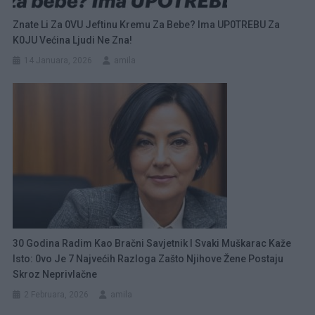
Znate Li Za 0VU Jeftinu Kremu Za Bebe? Ima UP0TREBU Za
K0JU Većina Ljudi Ne Zna!
14 Januara, 2026
amila
30 Godina Radim Kao Bračni Savjetnik I Svaki Muškarac Kaže
Isto: 0vo Je 7 Najvećih Razloga Zašto Njihove Žene Postaju
Skroz Neprivlačne
2 Februara, 2026
amila