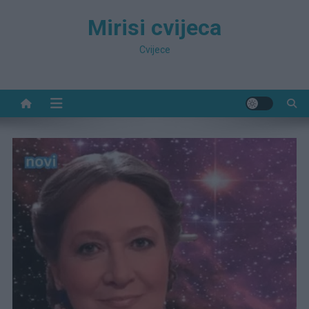
Preskočite
Mirisi cvijeca
na
sadržaj
Cvijece