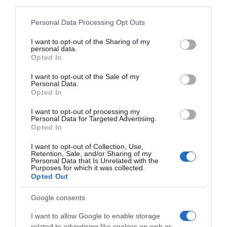
third parties.
liderski duh zablistati punim sjajem.Globa nagovještava da će
Please note that this website/app uses one or more Google
društveno priznanje i nove poslovne prilike Lavove podići na viši
Personal Data Processing Opt Outs
services and may gather and store information including but
nivo.„Iskoristite ovaj trenutak za osvajanje autoriteta – vaše
not limited to your visit or usage behaviour. You may click to
I want to opt-out of the Sharing of my
ambicije sada prati i podrška svemira“, savjetuje Tamara Globa.
personal data.
grant or deny consent to Google and its third-party tags to
Opted In
use your data for below specified purposes in below Google
3. StrijelacZa Strijelce, koji po prirodi tragaju za istinom i smislom,
consent section.
I want to opt-out of the Sale of my
ovo je vrijeme duhovnog uzdizanja.Globa tvrdi da će pripadnici
Personal Data.
Opted In
ovog znaka pronaći svoje istinsko mjesto u svijetu kroz lični razvoj
i slušanje intuicije.„Ključ je u tome da osluškujete svoje unutarnje
I want to opt-out of processing my
Personal Data for Targeted Advertising.
biće i investirate u vlastiti rast. Blagostanje će potom doći samo
Opted In
po sebi“, poručuje Globa.
I want to opt-out of Collection, Use,
Retention, Sale, and/or Sharing of my
Za Ovnove – odlučna akcija. Za Lavove – preuzimanje vođstva.
Personal Data that Is Unrelated with the
Za Strijelce – dublje razumijevanje sebe.
Purposes for which it was collected.
Opted Out
Kako Tamara Globa zaključuje, ovo je sudbinski važan period za
Google consents
ova tri znaka – trenutak kada mogu ostaviti staru verziju života
iza sebe i zakoračiti u fazu istinske sreće, ispunjenja i blagoslova.
I want to allow Google to enable storage
related to advertising like cookies on web or