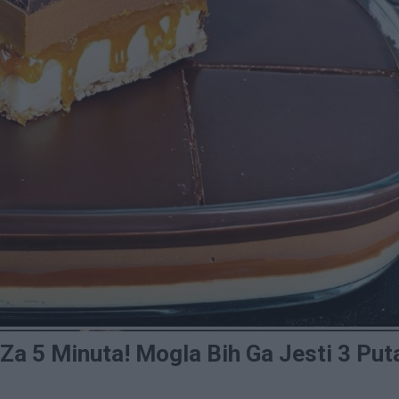
Za 5 Minuta! Mogla Bih Ga Jesti 3 Put