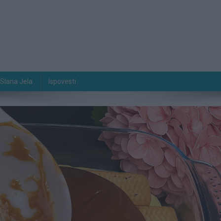
Slana Jela
Ispovesti