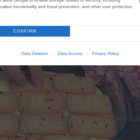
 tako da stavite 150 g šećera u lonac s debelim dnom i zagrijete ga na
cation functionality and fraud prevention, and other user protection.
 zlatnožute boje. Nakon što se skine s vatre, postupno dodajte toplo
prije nastavka.
CONFIRM
Data Deletion
Data Access
Privacy Policy