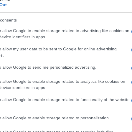
Out
consents
o allow Google to enable storage related to advertising like cookies on
evice identifiers in apps.
o allow my user data to be sent to Google for online advertising
s.
to allow Google to send me personalized advertising.
o allow Google to enable storage related to analytics like cookies on
evice identifiers in apps.
o allow Google to enable storage related to functionality of the website
– 80 g, punomasno mlijeko – 450 ml / 15 fl oz / 1¾ šalice, kukuruzni škrob
alice, tamna čokolada – 100 g / 3,5 oz. Za čokoladni ganache: Tamna
o allow Google to enable storage related to personalization.
oz, Vrhnje za kuhanje (33% masti) – 100 ml / 3,4 fl oz / ⅓ šalice.
o allow Google to enable storage related to security, including