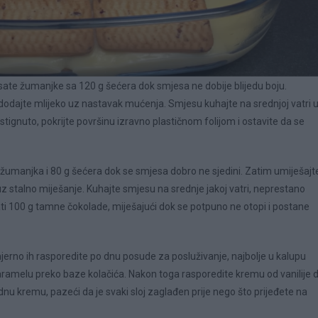
sate žumanjke sa 120 g šećera dok smjesa ne dobije blijedu boju.
 dodajte mlijeko uz nastavak mućenja. Smjesu kuhajte na srednjoj vatri 
stignuto, pokrijte površinu izravno plastičnom folijom i ostavite da se
žumanjka i 80 g šećera dok se smjesa dobro ne sjedini. Zatim umiješajt
z stalno miješanje. Kuhajte smjesu na srednje jakoj vatri, neprestano
i 100 g tamne čokolade, miješajući dok se potpuno ne otopi i postane
erno ih rasporedite po dnu posude za posluživanje, najbolje u kalupu
karamelu preko baze kolačića. Nakon toga rasporedite kremu od vanilije 
ladnu kremu, pazeći da je svaki sloj zaglađen prije nego što prijeđete na