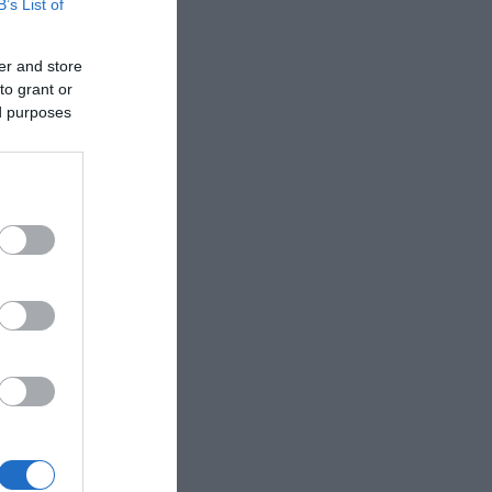
B’s List of
er and store
to grant or
ed purposes