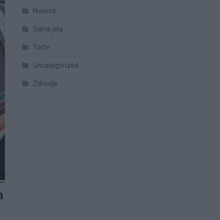
Novosti
Slana jela
Torte
Uncategorized
Zdravlje
a