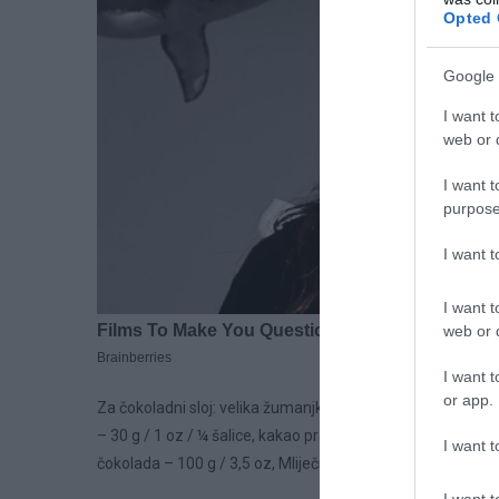
Opted 
Google 
I want t
web or d
I want t
purpose
I want 
I want t
web or d
I want t
or app.
Za čokoladni sloj: velika žumanjka – 2, granulirani šećer 
– 30 g / 1 oz / ¼ šalice, kakao prah – 40 g / 1,4 oz / ⅓ š
I want t
čokolada – 100 g / 3,5 oz, Mliječna čokolada – 100 g / 3,5 
I want t