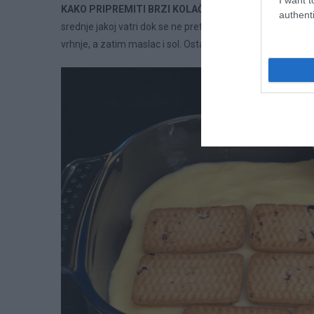
KAKO PRIPREMITI BRZI KOLAČ?
Pripremite karamel sloj
authenti
srednje jakoj vatri dok se ne pretvori u otopljenu tekućinu
vrhnje, a zatim maslac i sol. Ostavite smjesu da se ohladi 