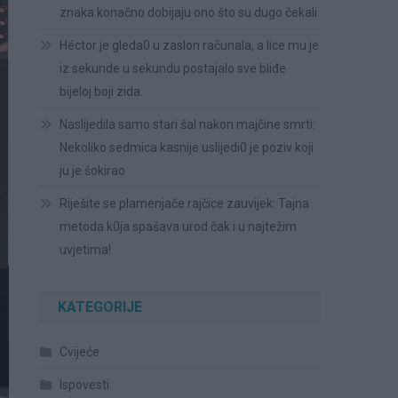
znaka konačno dobijaju ono što su dugo čekali
Héctor je gleda0 u zaslon računala, a lice mu je
iz sekunde u sekundu postajalo sve bliđe
bijeloj boji zida.
Naslijedila samo stari šal nakon majčine smrti:
Nekoliko sedmica kasnije uslijedi0 je poziv koji
ju je šokirao
Riješite se plamenjače rajčice zauvijek: Tajna
metoda k0ja spašava urod čak i u najtežim
uvjetima!
KATEGORIJE
Cvijeće
Ispovesti