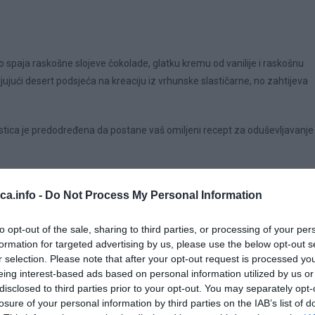
 spaja raskošne slojeve čokolade, glatku kremu od vanilije i raskošnu
ujući desert podsjeća na kreaciju iz vrhunske slastičarne, no zahtijeva
astica je predodređena da postane vaš omiljeni recept za oduševljavanje
50 g, Vrhnje (33% masti) – 100 ml (zagrijano), Neslani maslac – 30 g, So
eca.info -
Do Not Process My Personal Information
to opt-out of the sale, sharing to third parties, or processing of your per
formation for targeted advertising by us, please use the below opt-out s
r selection. Please note that after your opt-out request is processed y
eing interest-based ads based on personal information utilized by us or
disclosed to third parties prior to your opt-out. You may separately opt-
losure of your personal information by third parties on the IAB’s list of