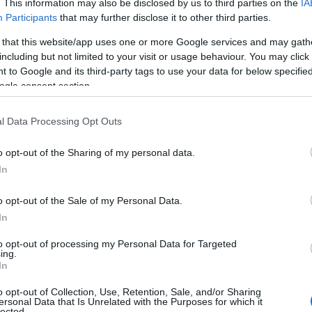
. This information may also be disclosed by us to third parties on the
IA
Participants
that may further disclose it to other third parties.
 that this website/app uses one or more Google services and may gath
including but not limited to your visit or usage behaviour. You may click 
 to Google and its third-party tags to use your data for below specifi
ogle consent section.
l Data Processing Opt Outs
o opt-out of the Sharing of my personal data.
In
– 120 g, Punomasno mlijeko – 600 ml, Kukuruzni škrob – 40 g, Keksići s
o opt-out of the Sale of my Personal Data.
In
to opt-out of processing my Personal Data for Targeted
ing.
In
o opt-out of Collection, Use, Retention, Sale, and/or Sharing
ersonal Data that Is Unrelated with the Purposes for which it
lected.