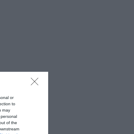
l
sonal or
ection to
ou may
 personal
out of the
 downstream