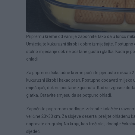
Pripremu kreme od vanilije započnite tako da u loncu mik
Umiješajte kukuruzni škrob i dobro izmiješajte. Postupno
stalno miješanje dok ne postane gusta i glatka. Kada je po
ohladi.
Za pripremu čokoladne kreme počnite pjenasto miksati 2 
kukuruzni škrob i kakao prah. Postupno dodavati mlijeko u
miješajući, dok ne postane zgusnuta. Kad se zgusne dodat
glatka. Ostavite smjesu da se potpuno ohladi.
Započnite pripremom podloge: zdrobite kolačiće i ravnomj
veličine 23×33 cm. Za slojeve deserta, prelijte ohlađenu 
napravite drugi sloj. Na kraju, kao treći sloj, dodajte čoko
sljedeći.