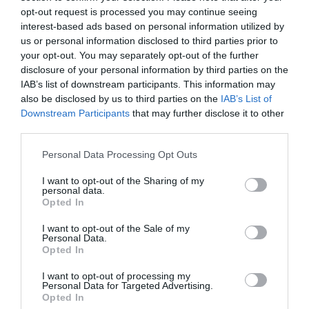
opt-out request is processed you may continue seeing
interest-based ads based on personal information utilized by
us or personal information disclosed to third parties prior to
your opt-out. You may separately opt-out of the further
disclosure of your personal information by third parties on the
IAB’s list of downstream participants. This information may
also be disclosed by us to third parties on the
IAB’s List of
Downstream Participants
that may further disclose it to other
U slučajevima kada se uz ocvali cvijet nalaze novi pupoljci,
third parties.
potrebno je ukloniti samo uveli cvijet, bez rezanja cijelog dijela
stabljike. Pupoljke treba ostaviti da procvjetaju, a tek nakon što i
Please note that this website/app uses one or more Google
Personal Data Processing Opt Outs
oni ocvatu može se izvršiti dublje uklanjanje iznad skupine od pet
services and may gather and store information including but
not limited to your visit or usage behaviour. You may click to
I want to opt-out of the Sharing of my
listova.
personal data.
grant or deny consent to Google and its third-party tags to
Opted In
use your data for below specified purposes in below Google
Osim što podstiče stvaranje novih cvjetova, redovno uklanjanje
consent section.
I want to opt-out of the Sale of my
ocvalih ruža doprinosi urednijem izgledu grma i smanjuje rizik od
Personal Data.
razvoja gljivičnih oboljenja. Stručnjaci preporučuju da se ovaj
Opted In
postupak obavlja redovno tokom cijele sezone kako bi ruže ostale
I want to opt-out of processing my
zdrave, bujne i pune cvjetova.
Personal Data for Targeted Advertising.
Opted In