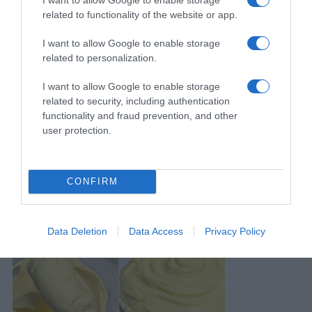
related to functionality of the website or app.
I want to allow Google to enable storage
related to personalization.
I want to allow Google to enable storage
related to security, including authentication
functionality and fraud prevention, and other
user protection.
Navigacija
Upaljeni meteoalarmi: Stiže promjena vremena, 0bjavljena prognoza do četvrtka
Dolazi ono čega su se mnogi pribojavali: Meteorolozi 0tkrili kakvo nas ljeto očekuje
članaka
CONFIRM
RELATED POSTS
Data Deletion
Data Access
Privacy Policy