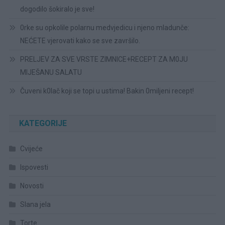
dogodilo šokiralo je sve!
0rke su opkolile polarnu medvjedicu i njeno mladunče:
NEĆETE vjerovati kako se sve završilo.
PRELJEV ZA SVE VRSTE ZIMNICE+RECEPT ZA M0JU
MIJEŠANU SALATU
Čuveni k0lač koji se topi u ustima! Bakin 0miljeni recept!
KATEGORIJE
Cvijeće
Ispovesti
Novosti
Slana jela
Torte