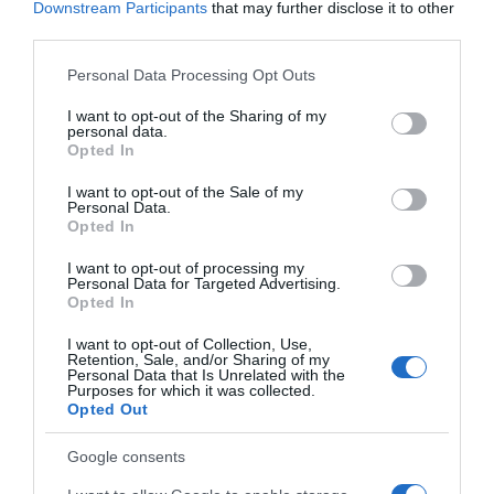
Downstream Participants
that may further disclose it to other
biljka ojača, cijela ljuska može se presaditi direktno u zemlju.
third parties.
Osim što je praktično, ovo je i jednostavno ekološko rješenje koje
Please note that this website/app uses one or more Google
Personal Data Processing Opt Outs
services and may gather and store information including but
smanjuje otpad u domaćinstvu.
not limited to your visit or usage behaviour. You may click to
I want to opt-out of the Sharing of my
personal data.
grant or deny consent to Google and its third-party tags to
Kako pravilno pripremiti ljuske?
Prije upotrebe preporučuje
Opted In
use your data for below specified purposes in below Google
se: isprati ih toplom vodom osušiti ih ili kratko zagrijati u
consent section.
I want to opt-out of the Sale of my
rerni dobro ih usitniti
Personal Data.
Opted In
Tako se smanjuje mogućnost razvoja bakterija i ljuske postaju
I want to opt-out of processing my
sigurnije za korištenje.
Personal Data for Targeted Advertising.
Opted In
Mali koraci za manje otpada
Ponovna upotreba ljuski jaja
I want to opt-out of Collection, Use,
jednostavan je način da se smanji količina kuhinjskog otpada i
Retention, Sale, and/or Sharing of my
Personal Data that Is Unrelated with the
istovremeno pomogne biljkama i okolišu. Male promjene u
Purposes for which it was collected.
Opted Out
svakodnevnim navikama često mogu imati veliki značaj, posebno
kada se kombinuju sa prirodnim načinima održavanja doma i
Google consents
vrta. Uz malo truda, čak i ono što obično bacamo može postati
korisno i doprinositi zdravijem i prirodnijem okruženju.