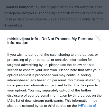
Dodatak kompostu
Ljuske od jaja odlične su i za kompost jer se
postepeno razgrađuju i obogaćuju organski materijal mineralima.
Za brže razlaganje preporučuje se da ih prethodno dobro usitnite
ili sameljete.
mirisicvijeca.info -
Do Not Process My Personal
Information
If you wish to opt-out of the sale, sharing to third parties, or
processing of your personal or sensitive information for
targeted advertising by us, please use the below opt-out
section to confirm your selection. Please note that after your
opt-out request is processed you may continue seeing
interest-based ads based on personal information utilized by
us or personal information disclosed to third parties prior to
Na taj način kompost postaje bogatiji i kvalitetniji za kasniju
your opt-out. You may separately opt-out of the further
upotrebu u vrtu ili saksijama. Male posude za sadnice Polovine
disclosure of your personal information by third parties on the
IAB’s list of downstream participants. This information may
ljuski mogu poslužiti i kao prirodne mini-posude za klijanje
also be disclosed by us to third parties on the
IAB’s List of
sjemena. Dovoljno je u njih staviti malo zemlje i sjeme, a kada