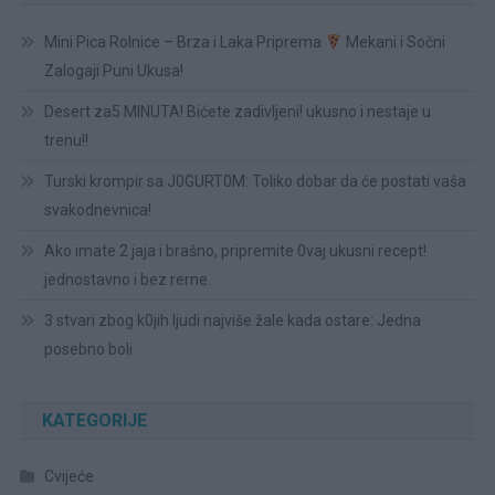
Mini Pica Rolnice – Brza i Laka Priprema
Mekani i Sočni
Zalogaji Puni Ukusa!
Desert za5 MINUTA! Bićete zadivljeni! ukusno i nestaje u
trenu!!
Turski krompir sa J0GURT0M: Toliko dobar da će postati vaša
svakodnevnica!
Ako imate 2 jaja i brašno, pripremite 0vaj ukusni recept!
jednostavno i bez rerne.
3 stvari zbog k0jih ljudi najviše žale kada ostare: Jedna
posebno boli
KATEGORIJE
Cvijeće