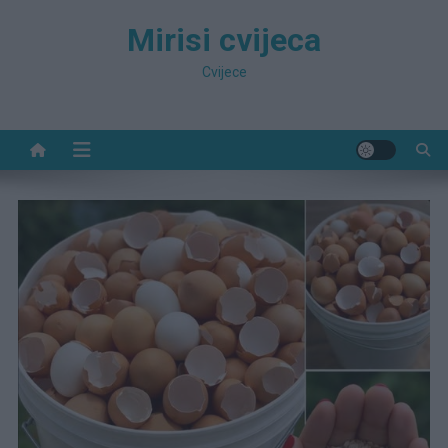
Preskočite
Mirisi cvijeca
na
sadržaj
Cvijece