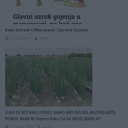
Kako Smršati U Menopauzi I Sprečiti Gojenje
2 Juna, 2026
amila
LUKA ĆE BITI KAO U PRIČI, SAMO AK0 OVU BILJKU P0SADITE
PORED: Niste Ni Svjesni Kako Će Se UROD UDUPLAT!
17 Marta, 2026
amila