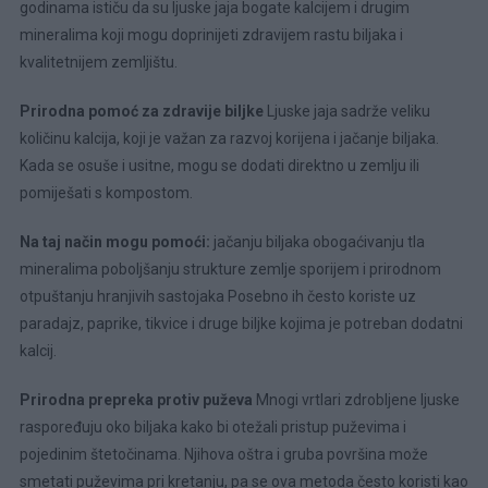
godinama ističu da su ljuske jaja bogate kalcijem i drugim
mineralima koji mogu doprinijeti zdravijem rastu biljaka i
kvalitetnijem zemljištu.
Prirodna pomoć za zdravije biljke
Ljuske jaja sadrže veliku
količinu kalcija, koji je važan za razvoj korijena i jačanje biljaka.
Kada se osuše i usitne, mogu se dodati direktno u zemlju ili
pomiješati s kompostom.
Na taj način mogu pomoći:
jačanju biljaka obogaćivanju tla
mineralima poboljšanju strukture zemlje sporijem i prirodnom
otpuštanju hranjivih sastojaka Posebno ih često koriste uz
paradajz, paprike, tikvice i druge biljke kojima je potreban dodatni
kalcij.
Prirodna prepreka protiv puževa
Mnogi vrtlari zdrobljene ljuske
raspoređuju oko biljaka kako bi otežali pristup puževima i
pojedinim štetočinama. Njihova oštra i gruba površina može
smetati puževima pri kretanju, pa se ova metoda često koristi kao