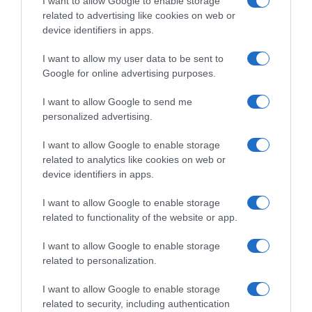
I want to allow Google to enable storage
related to advertising like cookies on web or
device identifiers in apps.
Zaključak:
Ljuske od jaja pokazale su se kao jednostavan,
prirodan i veoma koristan dodatak u svakodnevnom domaćinstvu
I want to allow my user data to be sent to
i vrtu. Umjesto da završavaju u smeću, mogu pomoći biljkama,
Google for online advertising purposes.
obogatiti kompost i doprinijeti prirodnijem uzgoju bez mnogo
troškova. Njihova praktična primjena pokazuje kako i male navike
I want to allow Google to send me
personalized advertising.
mogu imati pozitivan uticaj na okoliš i smanjenje otpada. Sve više
ljudi okreće se upravo ovakvim jednostavnim i ekološkim
I want to allow Google to enable storage
rješenjima koja ne zahtijevaju posebna ulaganja. Ponekad se
related to analytics like cookies on web or
najkorisnije stvari kriju upravo u onome što svakodnevno
device identifiers in apps.
smatramo bezvrijednim otpadom.
I want to allow Google to enable storage
related to functionality of the website or app.
Poštovani čitaoci, hvala vam što pratite rad naše domene i što ste
dio naše zajednice. Vaša podrška i povjerenje motivišu nas da
I want to allow Google to enable storage
svakodnevno stvaramo zanimljiv i koristan sadržaj za sve vas.
related to personalization.
Drago nam je što zajedno dijelimo informacije, savjete i teme koje
vas zanimaju. Hvala vam što ste uz nas i što podržavate naš rad.
I want to allow Google to enable storage
related to security, including authentication