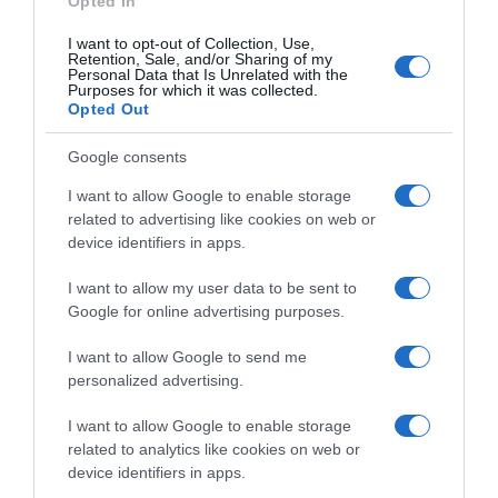
Opted In
Krumpir skuhajte u posoljenoj vodi dok ne omekša. Nakon
cijeđenja zgnječite ga i dodajte maslac, mlijeko, cheddar sir,
I want to opt-out of Collection, Use,
Retention, Sale, and/or Sharing of my
muškatni oraščić, sol i papar. Miješajte dok ne dobijete gust i
Personal Data that Is Unrelated with the
Purposes for which it was collected.
kremast pire.
Opted Out
Pripremljene paprike napunite mesnim nadjevom, ostavljajući
Google consents
malo prostora pri vrhu. Preko svake rasporedite sloj pire krumpira
I want to allow Google to enable storage
i lagano ga oblikujte vilicom kako bi tokom pečenja dobio lijepu
related to advertising like cookies on web or
teksturu. Paprike složite u posudu za pečenje, prekrijte
device identifiers in apps.
aluminijskom folijom i pecite 25 do 30 minuta. Nakon toga
uklonite foliju, pospite mozzarellom i parmezanom te vratite u
I want to allow my user data to be sent to
pećnicu na još 10 do 15 minuta, dok sir ne postane zlatno-smeđ i
Google for online advertising purposes.
lijepo zapečen. Prije posluživanja ostavite jelo da odmori nekoliko
I want to allow Google to send me
minuta kako bi se svi okusi dodatno povezali.
personalized advertising.
Zaključak
Punjene paprike s krumpirom savršen su primjer kako
I want to allow Google to enable storage
od jednostavnih i lako dostupnih sastojaka možete pripremiti
related to analytics like cookies on web or
bogat i ukusan obrok koji će zadovoljiti i najzahtjevnija nepca.
device identifiers in apps.
Sočan nadjev, kremasti pire i mirisni sloj zapečenog sira stvaraju