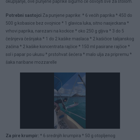
okupljanje, ove punjene paprike sigurno će osvojiti sve za stolom.
Potrebni sastojci
Za punjene paprike: * 6 većih paprika * 450 do
500 g kobasice bez ovojnice * 1 glavica luka, sitno nasjeckana *
vrhovi paprika, narezani na kockice * oko 250 g gljiva * 3 do 5
češnjeva češnjaka * 1 do 2 kašike maslaca * 2 kašičice talijanskog
začina * 2 kašike koncentrata rajčice * 150 ml pasirane rajčice *
sol i papar po ukusu * prstohvat šećera * malo ulja za pripremu *
šaka naribane mozzarelle
Za pire krumpir:
* 6 srednjih krumpira * 50 g otopljenog