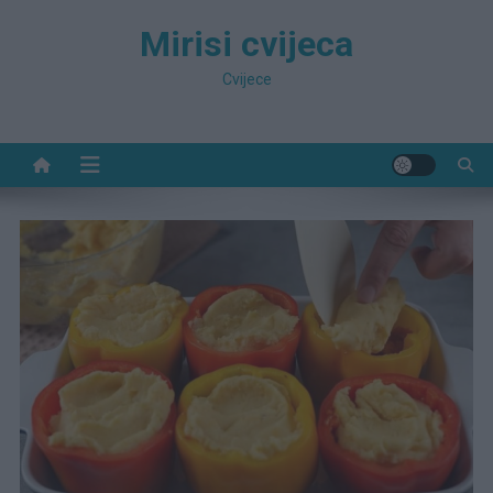
Preskočite
Mirisi cvijeca
na
sadržaj
Cvijece