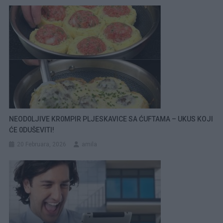
NEOD0LJIVE KR0MPIR PLJESKAVICE SA ĆUFTAMA – UKUS KOJI
ĆE 0DUŠEVITI!
20 Februara, 2026
amila