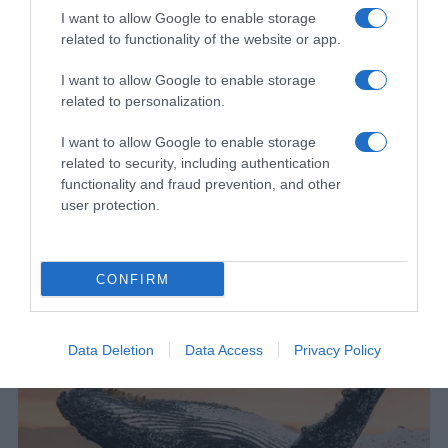
I want to allow Google to enable storage
kombinaciju kojoj je teško odoljeti već nakon prvog zalogaja.
related to functionality of the website or app.
Osim što su izuzetno ukusne, ove paprike mogu se pripremiti
I want to allow Google to enable storage
unaprijed i ispeći kada vam zatrebaju, što ih čini odličnim izborom
related to personalization.
za užurbane dane. Poslužene uz svježu salatu, predstavljaju
I want to allow Google to enable storage
kompletan i hranjiv obrok koji će sigurno postati jedan od
related to security, including authentication
omiljenih recepata u vašoj kuhinji.
functionality and fraud prevention, and other
user protection.
Video pogledaj klikom na link: https://www.youtube.com/watch?
v=wbjapOvtGJ4
CONFIRM
Data Deletion
Data Access
Privacy Policy