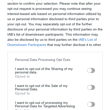
section to confirm your selection. Please note that after your
opt-out request is processed you may continue seeing
interest-based ads based on personal information utilized by
us or personal information disclosed to third parties prior to
your opt-out. You may separately opt-out of the further
disclosure of your personal information by third parties on the
Pećnicu zagrijte na 190 stepeni. Paprikama odrežite vrhove,
IAB’s list of downstream participants. This information may
also be disclosed by us to third parties on the
IAB’s List of
uklonite sjemenke i očistite unutrašnjost. Vrhove sačuvajte jer će
Downstream Participants
that may further disclose it to other
poslužiti za pripremu nadjeva.
third parties.
Kobasicu propržite u tavi dok ne dobije lijepu boju, a zatim je
Please note that this website/app uses one or more Google
Personal Data Processing Opt Outs
services and may gather and store information including but
prebacite u posebnu posudu. U istoj tavi na malo ulja dinstajte luk,
not limited to your visit or usage behaviour. You may click to
I want to opt-out of the Sharing of my
sitno sjeckane vrhove paprika i gljive dok ne omekšaju i ne ispari
personal data.
grant or deny consent to Google and its third-party tags to
višak tečnosti. Dodajte maslac, češnjak i začine pa kratko
Opted In
use your data for below specified purposes in below Google
propržite. Umiješajte koncentrat rajčice, a zatim i pasiranu rajčicu.
consent section.
I want to opt-out of the Sale of my
Začinite solju, paprom i po potrebi dodajte prstohvat šećera.
Personal Data.
Opted In
Vratite kobasicu u smjesu i kuhajte još nekoliko minuta. Na kraju
dodajte malo mozzarelle i promiješajte dok se ne otopi.
I want to opt-out of processing my
Personal Data for Targeted Advertising.