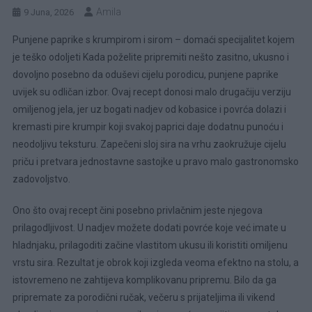
Amila
9 Juna, 2026
Punjene paprike s krumpirom i sirom – domaći specijalitet kojem
je teško odoljeti Kada poželite pripremiti nešto zasitno, ukusno i
dovoljno posebno da oduševi cijelu porodicu, punjene paprike
uvijek su odličan izbor. Ovaj recept donosi malo drugačiju verziju
omiljenog jela, jer uz bogati nadjev od kobasice i povrća dolazi i
kremasti pire krumpir koji svakoj paprici daje dodatnu punoću i
neodoljivu teksturu. Zapečeni sloj sira na vrhu zaokružuje cijelu
priču i pretvara jednostavne sastojke u pravo malo gastronomsko
zadovoljstvo.
Ono što ovaj recept čini posebno privlačnim jeste njegova
prilagodljivost. U nadjev možete dodati povrće koje već imate u
hladnjaku, prilagoditi začine vlastitom ukusu ili koristiti omiljenu
vrstu sira. Rezultat je obrok koji izgleda veoma efektno na stolu, a
istovremeno ne zahtijeva komplikovanu pripremu. Bilo da ga
pripremate za porodični ručak, večeru s prijateljima ili vikend