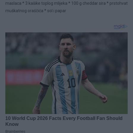
maslaca * 3 kašike toplog mlijeka * 100 g cheddar sira * prstohvat
muškatnog oraščića * sol i papar