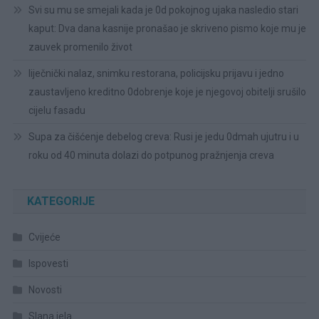
Svi su mu se smejali kada je 0d pokojnog ujaka nasledio stari
kaput: Dva dana kasnije pronašao je skriveno pismo koje mu je
zauvek promenilo život
liječnički nalaz, snimku restorana, policijsku prijavu i jedno
zaustavljeno kreditno 0dobrenje koje je njegovoj obitelji srušilo
cijelu fasadu
Supa za čišćenje debelog creva: Rusi je jedu 0dmah ujutru i u
roku od 40 minuta dolazi do potpunog pražnjenja creva
KATEGORIJE
Cvijeće
Ispovesti
Novosti
Slana jela