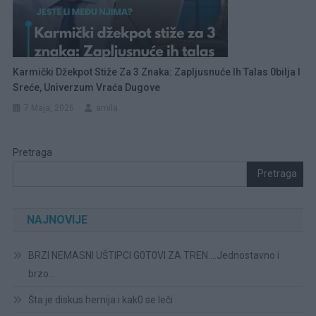
Karmički Džekpot Stiže Za 3 Znaka: Zapljusnuće Ih Talas 0bilja I
Sreće, Univerzum Vraća Dugove
7 Maja, 2026
amila
Pretraga
Pretraga
NAJNOVIJE
BRZI NEMASNI UŠTIPCI G0T0VI ZA TREN….Jednostavno i
brzo…
Šta je diskus hernija i kak0 se leči