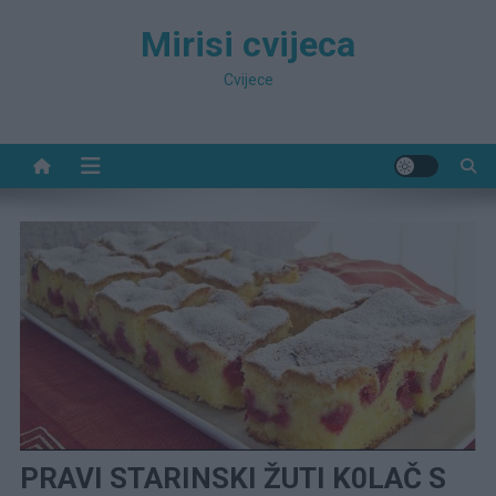
Preskočite
Mirisi cvijeca
na
sadržaj
Cvijece
PRAVI STARINSKI ŽUTI K0LAČ S