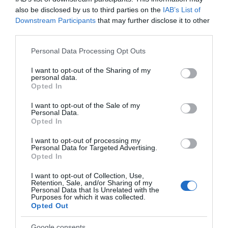
dobijete čvrsti šaum. Zatim kuhačom ili špatulom umiješajte
also be disclosed by us to third parties on the
IAB’s List of
Downstream Participants
that may further disclose it to other
mljevene lješnjake i škrobno brašno. Smjesu ravnomjerno
third parties.
rasporedite u okrugli kalup promjera 26 ili 24 cm obložen papirom
za pečenje (namastite i papir) i pecite na 200 C 15 min. Ponovite
Please note that this website/app uses one or more Google
Personal Data Processing Opt Outs
services and may gather and store information including but
postupak kako biste dobili 4 kore (navedene mjere su za 1 koru).
not limited to your visit or usage behaviour. You may click to
I want to opt-out of the Sharing of my
Neka se ohlade.
personal data.
grant or deny consent to Google and its third-party tags to
Opted In
use your data for below specified purposes in below Google
2. Za kremu, žumanjke pjenasto izmiksajte sa šećerom i
consent section.
I want to opt-out of the Sale of my
vanilijom. Gussnell umutite s malo mlijeka i dodajte žumanjcima,
Personal Data.
a ostatak mlijeka zakuhajte. Kad provrije, vrelo mlijeko izlijte u
Opted In
smjesu žumanjaka i miješajte pjenjačom pa stavite kuhati na
I want to opt-out of processing my
laganu vatru dok ne zgusne. Podijelite ju na 2 jednaka dijela, u
Personal Data for Targeted Advertising.
Opted In
jedan dio dodajte Lino ladu nougat, u drugi bijelu. Pokrijte
prozirnom folijom i pustite da se ohladi.3. Maslac (omekšali)
I want to opt-out of Collection, Use,
Retention, Sale, and/or Sharing of my
izmiksajte, polovicu dodajte svjetloj smjesi, polovicu tamnoj.
Personal Data that Is Unrelated with the
Purposes for which it was collected.
Vrhnje izmiksajte u šlag bez dodavanja šećera.4. Pri slaganju,
Opted Out
svaku koru lagano možete pošpricati smjesom kave i ruma.
Nemojte pretjerivati jer su kore nježne same po sebi i omeknut će
Google consents