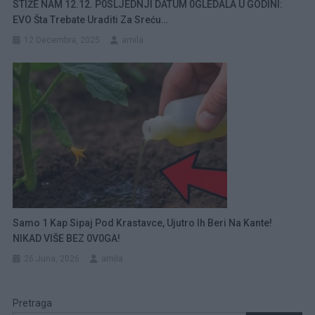
STIŽE NAM 12.12. P0SLJEDNJI DATUM 0GLEDALA U GODINI:
EVO Šta Trebate Uraditi Za Sreću…
12 Decembra, 2025
amila
Samo 1 Kap Sipaj Pod Krastavce, Ujutro Ih Beri Na Kante!
NIKAD VIŠE BEZ 0V0GA!
26 Juna, 2026
amila
Pretraga