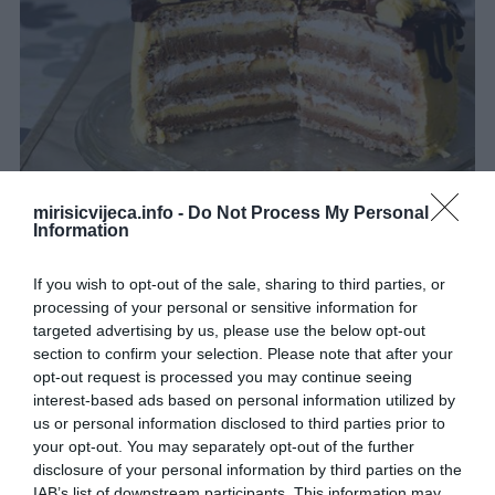
mirisicvijeca.info -
Do Not Process My Personal
SASTOJCI:
Information
Kore x 43 bjelanjka3 žlice šećera50 g mljevenih prženih
If you wish to opt-out of the sale, sharing to third parties, or
lješnjaka1/2 žlice Dolcela GussnelaZa koremalo crne kave1 žlica
processing of your personal or sensitive information for
targeted advertising by us, please use the below opt-out
rumaKrema
section to confirm your selection. Please note that after your
opt-out request is processed you may continue seeing
12 žumanjaka200 g šećera110 g Dolcela Gussnela1 Dolcela
interest-based ads based on personal information utilized by
vanilin šećer1 l mlijeka100 g Lino lade nougat100 g Lino lade
us or personal information disclosed to third parties prior to
milk250 g maslaca300 ml vrhnja za šlag
your opt-out. You may separately opt-out of the further
disclosure of your personal information by third parties on the
Priprema:1. Bjelanjke izmiksajte u snijeg, umiksajte šećer dok ne
IAB’s list of downstream participants. This information may