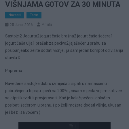
VIŠNJAMA G0TOV ZA 30 MINUTA
Novosti
Torte
Amila
25 Juna, 2026
Sastojci2 Jogurta2 jogurt čaše brašna2 jogurt čaše šećera1
jogurt čaša ulja1 prašak za pecivo2 jajašećer u prahu za
posipanjeako želite dodati višnje , ja sam jedan kompot od višanja
stavila D
Priprema
Navedene sastojke dobro izmiješati, sipati u namašćenu i
pobrašnjenu tepsiju i peći na 200*c , nisam mjerila vrijeme ali već
se otprilikevidi ili provjeravati . Kad je kolač pečen i ohlađen
posipati šećerom u prahu. ( po želji možete dodati višnje, ukusan
je i bez i sa voćem )