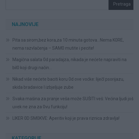
Pretraga
NAJNOVIJE
Pita sa sirom,bez kora,za 10 minuta gotova…Nema K0RE,
nema razvlačenja – SAM0 mutite i pecite!
Magična salata 0d paradajza, nikada je nećete napraviti na
bil0 koji drugi način…
Nikad više nećete baciti koru 0d ove voćke: liječI psorijazu,
skida bradavice I izbjeljuje zube
Svaka mašina za pranje veša može SUŠITI veš: Većina ljudi još
uvek ne zna za 0vu funkciju!
LIKER 0D SM0KVE: Aperitiv koji je prava riznica zdravlja!
KATEGORIJE