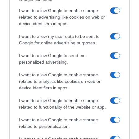
od kreme. Slaganje: kora – tamna krema – svjetla krema – šlag –
I want to allow Google to enable storage
kora itd. dok ne potrošite materijal. Završite s korom, a malo
related to advertising like cookies on web or
svjetle kreme si ostavite za premazivanje cijele torte.
device identifiers in apps.
I want to allow my user data to be sent to
Google for online advertising purposes.
I want to allow Google to send me
personalized advertising.
I want to allow Google to enable storage
related to analytics like cookies on web or
device identifiers in apps.
I want to allow Google to enable storage
related to functionality of the website or app.
I want to allow Google to enable storage
related to personalization.
I want to allow Google to enable storage