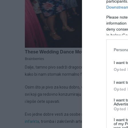
participants
Downstream 
Please note
information 
deny consent
in below Go
Persona
I want t
Dalje, tamno pivo sadrži dragocena vlakna pa deluje bla
Opted 
kako bi nam stomak normalno funkcionisao. Drugim rečim
I want t
Osim što je pivo za kosu dobro, važno je znati kako sadrži i
Opted 
svi koji ga redovno konzumiraju imaju viši nivo vitamina B6
I want 
i lepše ćete spavati.
Advertis
Opted 
Evo jedne dobre vesti za osobe sa visokim pritiskom. Naime
I want t
infarkta
, tromba i zakrčenih arterija. Uz to, dobro deluje 
of my P
was col