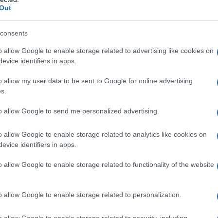
Out
voljno je popiti ga ugrejanog i momentalno ćete prodisati. Zagrejte jeda
i sistem će biti bolji nego ikad, a i cirkulacija će se znatno popraviti.
consents
o allow Google to enable storage related to advertising like cookies on
evice identifiers in apps.
 zapravo? Postoji više načina koje možete pokušati, u zavisnosti od vašeg
o allow my user data to be sent to Google for online advertising
s.
to allow Google to send me personalized advertising.
 toliko piva, 2 kašike jabukovog sirćeta i 7 kapi
o allow Google to enable storage related to analytics like cookies on
niranja nanesete ovu smesu na glavu (dobro
evice identifiers in apps.
om. Ovo ponavljajte svakih mesec dana kako biste
o allow Google to enable storage related to functionality of the website
o allow Google to enable storage related to personalization.
a glavi 45 minuta, prekriveno peškirom.
o allow Google to enable storage related to security, including