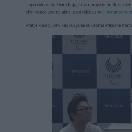
sjaja i volumena. Osim toga, tu su i brojni benefiti za kož
eliminisaće uporne akne, a sprečiće usput i
nastanak bor
Pranje kose pivom, kao i uvijanje su veoma efikasne meto