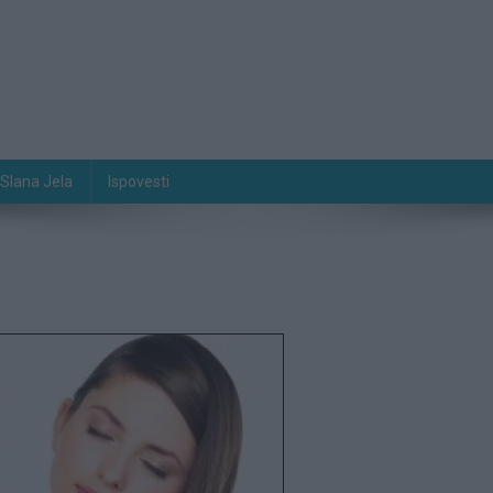
Slana Jela
Ispovesti