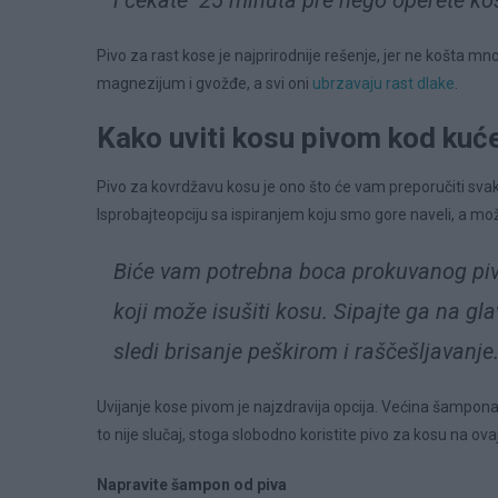
i čekate 25 minuta pre nego operete ko
Pivo za rast kose je najprirodnije rešenje, jer ne košta mn
magnezijum i gvožđe, a svi oni
ubrzavaju rast dlake
.
Kako uviti kosu pivom kod kuć
Pivo za kovrdžavu kosu je ono što će vam preporučiti svaki f
Isprobajteopciju sa ispiranjem koju smo gore naveli, a m
Biće vam potrebna boca prokuvanog piva,
koji može isušiti kosu. Sipajte ga na g
sledi brisanje peškirom i raščešljavanje
Uvijanje kose pivom je najzdravija opcija. Većina šampona, g
to nije slučaj, stoga slobodno koristite pivo za kosu na ova
Napravite šampon od piva