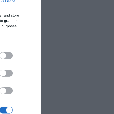
B’s List of
er and store
to grant or
ed purposes
 a
i.