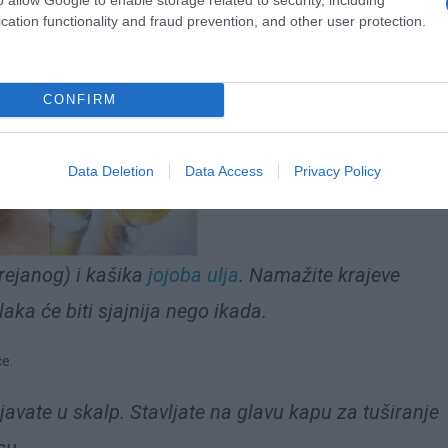
a za pravljenje.
cation functionality and fraud prevention, and other user protection.
CONFIRM
Data Deletion
Data Access
Privacy Policy
rejanog) i kašika
jojoba ulja
. Namažite krajeve
ka će biti sjajnija nego ikada.
ce.
avate u skalp. Stavljate na glavu kapu za tuširanje