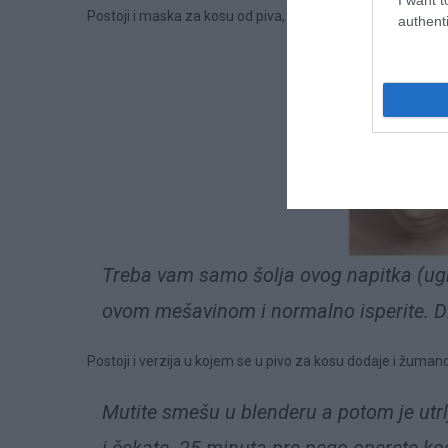
Postoji i maska za kosu od piva, koja je veoma jednostavn
authenti
Treba vam samo šolja ovog napitka (ug
ovom mešavinom i normalno isperite. Dla
Postoji i verzija u kojem se u pivo za kosu dodaje i žuman
Mutite smešu u blenderu a potom je utrlj