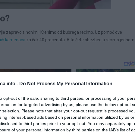
no?
dravlje zapravo sinonimi. Krenimo od bubrega recimo. Uz pomoć ove
žnih kamenaca
za čak 40 procenata. A to ćete obezbediti recimo jednom
eca.info -
Do Not Process My Personal Information
to opt-out of the sale, sharing to third parties, or processing of your per
formation for targeted advertising by us, please use the below opt-out s
r selection. Please note that after your opt-out request is processed y
eing interest-based ads based on personal information utilized by us or
disclosed to third parties prior to your opt-out. You may separately opt-
losure of your personal information by third parties on the IAB’s list of