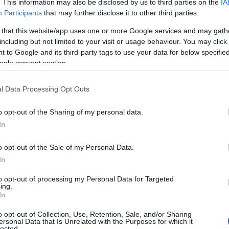
. This information may also be disclosed by us to third parties on the
IA
Participants
that may further disclose it to other third parties.
 that this website/app uses one or more Google services and may gath
including but not limited to your visit or usage behaviour. You may click 
 to Google and its third-party tags to use your data for below specifi
ogle consent section.
l Data Processing Opt Outs
o opt-out of the Sharing of my personal data.
gotvorno na probavni sistem. To su one supstance koje moramo unositi
In
a, ako ga ne unosite hranom verovatno patite od
dijareje
ili zatvora.
o opt-out of the Sale of my Personal Data.
 velike količine vitamina B i to je opšte poznata čijenica. Zbog toga,
In
 od onih koji ga uopšte ne piju. I ne samo to, njime se rešavate anemije,
to opt-out of processing my Personal Data for Targeted
ing.
In
, pivo je zdravo za srce i nivo holesterola u krvi. Usput, ono vas
štiti od
o opt-out of Collection, Use, Retention, Sale, and/or Sharing
i na pamćenje, pa ne morati brinuti od oboljevanja od Alchajmerove bolest
ersonal Data that Is Unrelated with the Purposes for which it
lected.