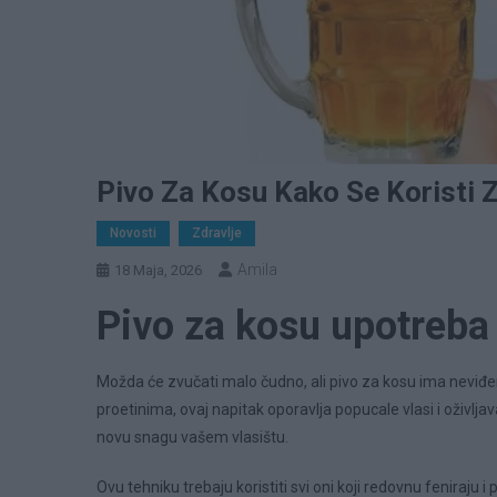
Pivo Za Kosu Kako Se Koristi Za
Novosti
Zdravlje
Amila
18 Maja, 2026
Pivo za kosu upotreba 
Možda će zvučati malo čudno, ali pivo za kosu ima neviđeno
proetinima, ovaj napitak oporavlja popucale vlasi i oživlj
novu snagu vašem vlasištu.
Ovu tehniku trebaju koristiti svi oni koji redovnu feniraju 