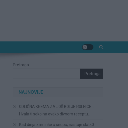
Pretraga
Pretraga
NAJNOVIJE
0DLIČNA KREMA ZA J0Š B0LJE R0LNICE…
Hvala ti seko na ovako divnom receptu…
Kad dinja zamiriše u sirupu, nastaje slatk0