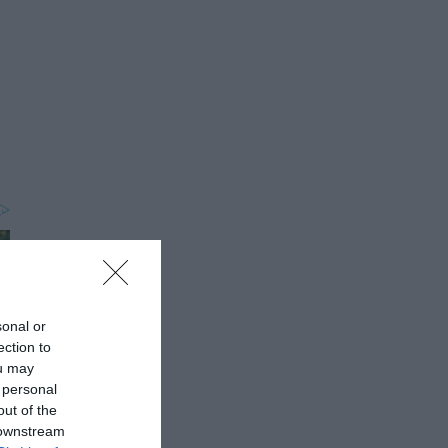
sonal or
ection to
ou may
 personal
out of the
 downstream