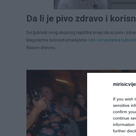
Da li je pivo zdravo i koris
Svi ljubitelji ovog ukusnog naptitka znaju da su pivo i z
blagodetne tečnosti smanjićete
rizik od nastanka bubre
flašom dnevno.
mirisicvij
If you wish 
sensitive in
confirm you
continue se
information 
further disc