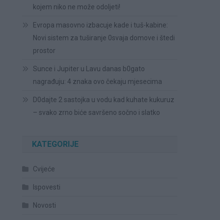
kojem niko ne može odoljeti!
Evropa masovno izbacuje kade i tuš-kabine:
Novi sistem za tuširanje 0svaja domove i štedi
prostor
Sunce i Jupiter u Lavu danas b0gato
nagrađuju: 4 znaka ovo čekaju mjesecima
D0dajte 2 sastojka u vodu kad kuhate kukuruz
– svako zrno biće savršeno sočno i slatko
KATEGORIJE
Cvijeće
Ispovesti
Novosti