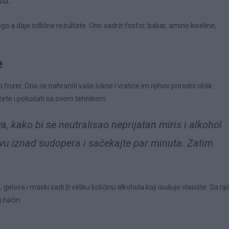
su.
ogo a daje odlične rezultate. Ono sadrži fosfor, bakar, amino kiseline,
e
rizer. Ono će nahraniti vaše lokne i vratiće im njihov prirodni oblik.
ožete i pokušati sa ovom tehnikom.
 kako bi se neutralisao neprijatan miris i alkohol
lavu iznad sudopera i sačekajte par minuta. Zatim
.
elova i maski sadrži veliku količinu alkohola koji isušuje vlasište. Sa nj
j način.